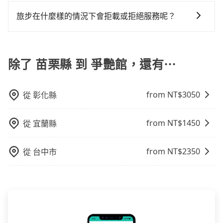
目前旅步提供多種付款方式可供選擇，包括線上刷卡
無隱藏費用，且還提供優於其他業者更彈性的取消政
因來自於自行研發的AI車輛調度演算法，能有效降低空
還，又或者要還車時卻偏偏找不到停車位，對於急著用
乘與等車上，現在還不馬上來預約tripool！如果你僅有
(VISA/MasterCard/JCB)、簽帳卡 (金融信用卡) 和
策，讓您在規劃行程時能更無後顧之憂。無論您是要前
車率，也就是提高俗稱「回頭車」的比例。這不僅體現
旅步在什麼樣的情況下會拒載或拒絕服務呢？
車或者要載其他乘客的人來說就有不小的風險。最後，
兩位乘車，也可參考tripool的拼車共乘服務，最多可再
AFTEE 先享受後付款等。若您沒有信用卡，建議可以使
往市區還是郊區，我們都可以為您提供最佳的旅遊體
在成本的控制，更是在傳統旺季（年假、端午、中秋、
雖然路邊隨租隨還看似方便，但實際使用時還是有其區
節省50%的交通費用。
當您使用 tripool 旅步乘車日期當天，若發生以下 3 項
用 AFTEE 的服務，您可以在訂單成立後的14天內到超商
驗。所以，如果您正在尋找一家可靠的包車公司，
雙十等）能用更少的司機來服務更多的旅客，意味著使
域的限制，實際可停靠的地點與你的上下車地點仍有段
原因，司機有權拒絕服務： 1) 當日搭車人數或行李超過
櫃檯繳費，或者利用 ATM 完成匯款。
tripool旅步絕對是您值得信任的不二選擇！
用到不熟悉的司機或者轉單給其他車行的情況比同行更
距離，在遇到下雨天或者載行李時，就顯得非常不便。
訂購時填寫的數量。請務必確實填寫當日實際攜帶的行
除了 苗栗縣 到 爭艷館，還有⋯
低，如此便反應在服務品質的控管會更佳。但tripool網
李及乘坐的總人數，包含成人及兒童／嬰幼兒。 2) 孩童
站上的價格是動態的，一般來說越早預訂價格越優，且
同行，卻無自備或加購兒童座椅。提醒您，為了保護孩
保證前一天中午以前均可全額取消退費，如已經決定好
from NT$
3050
從
彰化縣
童的安全，依道路交通安全規則規定，四歲以下的孩童
要從苗栗縣去爭艷館，請儘早下訂以把握最划算的價
必須乘坐兒童座椅。 3) 搭乘寵物友善專車卻沒有裝籠。
格。
避免影響行車安全，請您務將寵物置入提籠或提袋內。
from NT$
1450
從
宜蘭縣
from NT$
2350
從
台中市