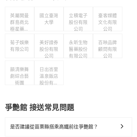
英屬開曼
國立臺灣
立積電子
臺客媒體
群島商北
大學
股份有限
文化有限
極星藥業
公司
公司
集團股份
有限公司
菊子娛樂
美好證券
永昕生物
百映品牌
有限公司
股份有限
醫藥股份
顧問有限
公司
有限公司
公司
韻清樂舞
日出峇里
劇綜合藝
溫泉飯店
術團
股份有限
公司
爭艷館 接送常見問題
是否建議從苗栗縣搭乘高鐵前往爭艷館？