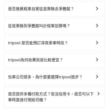
若要從苗栗縣搭高鐵前往爭艷館，高鐵較貴、費時、轉
車麻煩，且難叫計程車前往高鐵站！從最早06:24一直到
是否推薦租車自駕從苗栗縣去爭艷館？
23:00，苗栗-台北一天最多有32班次高鐵可搭乘。假設
如果你有台灣駕照且對自己駕駛技術有信心，且在車上
從苗栗縣竹南鎮前往最靠近的苗栗高鐵站，叫一輛計程
時不需要閉目養神（因為要自己開車），最重要的是你
車花費約500元、車程約25分鐘。抵達高鐵站後，步行
從苗栗縣到爭艷館叫計程車划算嗎？
當天就要來回，那在苗栗路邊可隨租隨借的iRent應該是
進站、現場購票並於月台排隊的時間約15分鐘，再乘坐
如選擇小黃直達，在苗栗可以透過app叫車的有55688台
你最便宜選擇。註冊完iRent的app後，可以每小時
43~49分鐘（平均46分）的高鐵從苗栗站前往台北高鐵
灣大車隊，如果在路邊攔不到車，也可考慮打電話至附
$115~205承租小轎車，每公里再額外加收$3.2，從苗栗
站，每人票價430元，再用15分鐘出站、等待車站前排
tripool 是否能預訂深夜乘車時段？
近的計程車隊，如通順計程車、尚好車行、竹南計程車
縣（竹南鎮）到爭艷館的花費預估為$1,400~1,900（金
班的計程車，搭上小黃後約花20分鐘、車費200元後，
可以的！tripool 旅步全年無休並提供深夜接送服務。
等叫車看看。依照里程跳錶計算，價格約為2,445~2,900
額差異來自於平假日、車款差異、抵達目的地後多久原
抵達爭艷館 (台北市中山區) 的目的地。全程加上轉車時
元間，但如改預約tripool可省高達$1,100。但如果你無
路返回），雖已將eTag和可能的每小時40元路邊停車費
tripool為何收費就是比較便宜？
間共1小時56分鐘，假設3位同行，高鐵加轉乘之平均每
法提前預約，或偏好臨時叫車，那要注意苗栗縣僅有合
用預估進去，但額外的汽車保險與可能的罰單都需自
人花費為660元。不過苗栗縣領有合法執照的計程車僅有
對於平常就有在使用長程專車接送服務的乘客來說，第
法計程車約380輛，計程車密度為雙北的0.5%，也就是
付。再者，和運的iRent只提供最基本的車型，如Toyota
400多輛，計程車的密度為雙北的0.5%，換句話說，臨
一次使用tripool的會擔心價格比市價便宜不少，是不是
說要臨時叫到小黃的難度是台北或新北的200倍之多。再
包車公司很多，為什麼要選擇tripool旅步？
Yaris、Prius C、Vios這類乘坐體驗較差的車款，如果人
時要叫小黃的難度是雙北大城市的200倍。縱使幸運攔到
因為司機素質比較差、車上會有煙味、或者車齡過大，
加上苗栗縣有些計程車司機不按錶計費，約有34%會採
數超過四位，更是沒有較大的七人座或九人座可供選
一輛小黃了，苗栗縣少部分小黃司機不按表收費，看乘
旅步提供多種車型，從轎車、休旅車到九人座，讓您可
但事實恰恰相反。tripool不僅有嚴密的篩選機制，定期
現場議價，建議最好先上網預約，以免當場被坑受騙。
擇，而且無人租車最令人詬病的就是車況，打開車門才
客是外地人便漫天喊價或恣意繞路。但如果全程使用
以依照您行程人數的需求進行選擇。此外，為確保您的
淘汰顧客評分較低的司機，且車輛均要求5年內新車，司
是否提供多種付款方式？若沒信用卡，是否可以下
綜合以上，無論在價格或服務品質上，tripool都是你從
發現仍有上一組乘客遺留的垃圾或者撞凹的車門仍未被
tripool並到府專車接送，則每人平均花費約600元，費
旅途安全無憂，我們的司機都是專業且可靠的職業駕
機也絕對不會在車內吸煙，於新冠肺炎期間也絕對全程
車時直接付現給司機？
苗栗縣到爭艷館的最佳選擇。
修理，每一次租車都好像在開樂透一樣。另外，偶爾也
時1小時11分鐘。選擇搭乘高鐵而不預約包車，不僅每人
駛。關於價格，旅步官網可一鍵即時查價，所示價格絕
配戴口罩。tripool之所以能將價格壓在市價7~8折的主
會遇到明明已經預約了時間但上一位用戶卻遲遲尚未歸
至少額外負擔60元車資，而且更會額外浪費45分鐘在轉