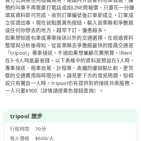
費方式與無任何隱藏費用，是國內外旅客的包車首選，讓
預約叫車不再需要打電話或加LINE問報價，只要花一分鐘
填寫資料即可完成，收到訂單編號後訂單即成立，訂單成
立保證出車。現在就點選黃色按鈕，輸入苗栗縣和爭艷館
或任何你想去的地方，越早下訂，優惠越多。
如果想知道包車或專車接送以外的交通選擇，在經過資料
整理與分析後得知，從苗栗縣去爭艷館最快的陸路交通是
「tripool」專車接送，不過如果想兼顧花費預算，iRent
在3~8人時能最省錢。以下表格中的資料是預設在3人時，
專車接送、租車自駕、計程車、高鐵的優缺點比較，更完
整的交通費用與時間分析，請見更下方的常見問題。但假
設只有獨自一人時，tripool也有提供到府接送共乘服務，
一人只要$900（詳情請按黃色按鈕查詢）。
tripool 旅步
行程時間
70分
每人價格
$600/人