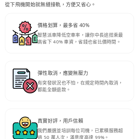
從下飛機開始就無縫接軌，方便又省心。
價格划算，最多省 40%
智慧派車降低空車率，讓你中長途搭乘最
高省下 40% 車資，省錢也省比價時間。
彈性取消，應變無壓力
有突發狀況也不怕，在規定時間內取消，
都能全額退款。
真實好評，用戶信賴
我們嚴選並培訓每位司機，已累積服務超
過 50 萬人次，滿意度高達 99%。