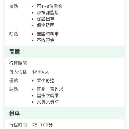
優點
可1~8位乘客
哪裡都能接
保證出車
價格透明
缺點
無臨時叫車
不收現金
高鐵
行程時間
每人價格
$660/人
優點
乘坐舒適
缺點
旺季一票難求
需多次轉乘
又貴又費時
租車
行程時間
75~100分