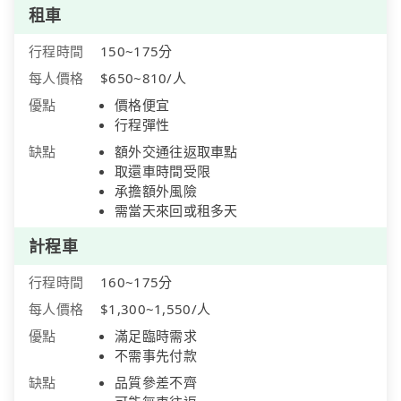
租車
行程時間
150~175分
每人價格
$650~810/人
優點
價格便宜
行程彈性
缺點
額外交通往返取車點
取還車時間受限
承擔額外風險
需當天來回或租多天
計程車
行程時間
160~175分
每人價格
$1,300~1,550/人
優點
滿足臨時需求
不需事先付款
缺點
品質參差不齊