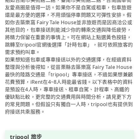
點如台南市美術館二館、臺南市美術館二館、台南國華街
友愛商圈是值得一訪。如果你不是自駕或租車，包車旅遊
還是最方便的選擇，不用煩惱停車問題又可彈性安排。假
如你去築樂窩 Fairy Tale House並非旅遊而是因商洽公或
其他目的，包車接送則能減少你的轉乘交通與降低疲勞，
將精力保留在重要的事情上。可在網站上點選黃色按鈕，
跳轉至tripool官網後選擇「計時包車」，就可依照旅客的
需求預約叫車。
如果想知道包車或專車接送以外的交通選擇，在經過資料
整理與分析後得知，從苗栗縣去築樂窩 Fairy Tale House
最快的陸路交通是「tripool」專車接送，不過如果想兼顧
花費預算，iRent在4~8人時能最省錢。以下表格中的資料
是預設在4人時，專車接送、租車自駕、計程車、高鐵的
優缺點比較，更完整的交通費用與時間分析，請見更下方
的常見問題。但假設只有獨自一人時，tripool也有提供到
府接送共乘服務。
tripool 旅步