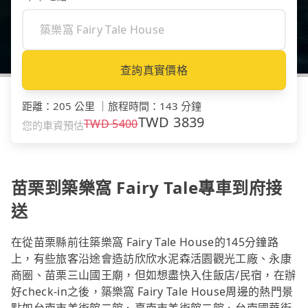
查詢真實價格
距離
：
205 公里
｜
旅程時間
：
143 分鐘
TWD
3839
TWD
5400
您的車資預估
苗栗到築樂窩 Fairy Tale專車到府接
送
在從苗栗縣前往築樂窩 Fairy Tale House的145分鐘路
上，有些旅客沿途會造訪欣欣水泥森活園觀光工廠、永康
商圈、苗栗三山國王廟，但如想盡快入住飯店/民宿，在辦
好check-in之後，築樂窩 Fairy Tale House周邊的熱門景