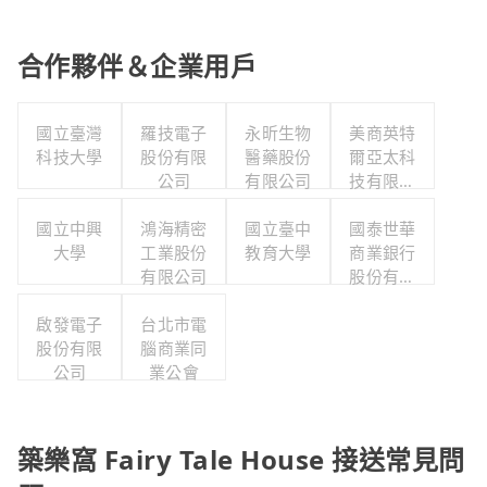
合作夥伴＆企業用戶
國立臺灣
羅技電子
永昕生物
美商英特
科技大學
股份有限
醫藥股份
爾亞太科
公司
有限公司
技有限公
司
國立中興
鴻海精密
國立臺中
國泰世華
大學
工業股份
教育大學
商業銀行
有限公司
股份有限
公司
啟發電子
台北市電
股份有限
腦商業同
公司
業公會
築樂窩 Fairy Tale House 接送常見問