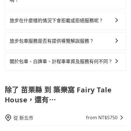
嗎？
你最便宜選擇。註冊完iRent的app後，可以每小時
的時間約15分鐘，再乘坐73分鐘的高鐵從苗栗站前往台
如選擇小黃直達，在苗栗可以透過app叫車的有55688台
$115~205承租小轎車，每公里再額外加收$3.2，從苗栗
南高鐵站，每人票價920元，再用5分鐘出站、等待車站
灣大車隊，如果在路邊攔不到車，也可考慮打電話至附
縣（苗栗市）到築樂窩 Fairy Tale House的花費預估為
前排班的計程車，搭上小黃後約花35分鐘、車費300元
旅步在什麼樣的情況下會拒載或拒絕服務呢？
近的計程車隊，如第一無線金昌計程車、北龍交通等叫
$2,600~3,250（金額差異來自於平假日、車款差異、抵
後，抵達築樂窩 Fairy Tale House (台南市中西區) 的目
當您使用 tripool 旅步乘車日期當天，若發生以下 3 項
車看看。依照里程跳錶計算，價格約為5,195~6,200元
達目的地後多久原路返回），雖已將eTag和可能的每小
的地。全程加上轉車時間共2小時25分鐘，假設4位同
原因，司機有權拒絕服務： 1) 當日搭車人數或行李超過
間，但如改預約tripool可省高達$2,400。但如果你無法
時40元路邊停車費用預估進去，但額外的汽車保險與可
旅步包車服務是否有提供導覽解說服務？
行，高鐵加轉乘之平均每人花費為1,070元。不過苗栗縣
訂購時填寫的數量。請務必確實填寫當日實際攜帶的行
提前預約，或偏好臨時叫車，那要注意苗栗縣僅有合法
能的罰單都需自付。再者，和運的iRent只提供最基本的
領有合法執照的計程車僅有400多輛，計程車的密度為雙
抱歉！目前旅步的包車服務暫無提供導覽服務，如果您
李及乘坐的總人數，包含成人及兒童／嬰幼兒。 2) 孩童
計程車約380輛，計程車密度為雙北的0.5%，也就是說
車型，如Toyota Yaris、Prius C、Vios這類乘坐體驗較
北的0.5%，換句話說，臨時要叫小黃的難度是雙北大城
需要導覽服務，可事先透過電子郵件
同行，卻無自備或加購兒童座椅。提醒您，為了保護孩
要臨時叫到小黃的難度是台北或新北的200倍之多。如果
關於包車、白牌車、計程車車資及服務有何不同？
差的車款，如果人數超過四位，更是沒有較大的七人座
市的200倍。縱使幸運攔到一輛小黃了，苗栗縣少部分小
booking@tripool.app聯繫我們，將有專人協助回覆確
童的安全，依道路交通安全規則規定，四歲以下的孩童
當天或隔天也要原路返回，台南市中西區的計程車也不
或九人座可供選擇，而且無人租車最令人詬病的就是車
黃司機不按表收費，看乘客是外地人便漫天喊價或恣意
包車、白牌車、計程車三種交通方式的價格及服務說
認是否能協助安排。
必須乘坐兒童座椅。 3) 搭乘寵物友善專車卻沒有裝籠。
是這麼好叫，建議事先做好規劃。再加上苗栗縣有些計
況，打開車門才發現仍有上一組乘客遺留的垃圾或者撞
繞路。但如果全程使用tripool並到府專車接送，則每人
明： 包車：可以依照個人行程需要靈活安排時間，價格
避免影響行車安全，請您務將寵物置入提籠或提袋內。
程車司機不按錶計費，約有34%會採現場議價，建議最
凹的車門仍未被修理，每一次租車都好像在開樂透一
平均花費約960元，費時2小時23分鐘。選擇搭乘高鐵而
依平台預定時價格而定，通常愈長程價格CP值愈高。 計
除了 苗栗縣 到 築樂窩 Fairy Tale
好先上網預約，以免當場被坑受騙。綜合以上，無論在
樣。另外，偶爾也會遇到明明已經預約了時間但上一位
不預約包車，不僅每人至少額外負擔110元車資，而且更
程車：可24小時隨叫隨到，價格依跳錶而定，如有塞車
價格或服務品質上，tripool都是你從苗栗縣到築樂窩
用戶卻遲遲尚未歸還，又或者要還車時卻偏偏找不到停
會額外浪費時間在轉乘與等車上，現在還不馬上來預約
House，還有⋯
也會計算延遲費用，最終價格通常要下車時才知。價格
Fairy Tale House的最佳選擇。
車位，對於急著用車或者要載其他乘客的人來說就有不
tripool！如果你是三人以下要乘車，也可參考tripool的
比包車貴。 白牌車：通常價格較包車便宜，但司機素
小的風險。最後，雖然路邊隨租隨還看似方便，但實際
拼車共乘服務，最多可再節省50%的交通費用。
質、品質不一，如行程有問題，事後無法提供客服申訴
from NT$
5750
從
新北市
使用時還是有其區域的限制，實際可停靠的地點與你的
處理。
上下車地點仍有段距離，在遇到下雨天或者載行李時，