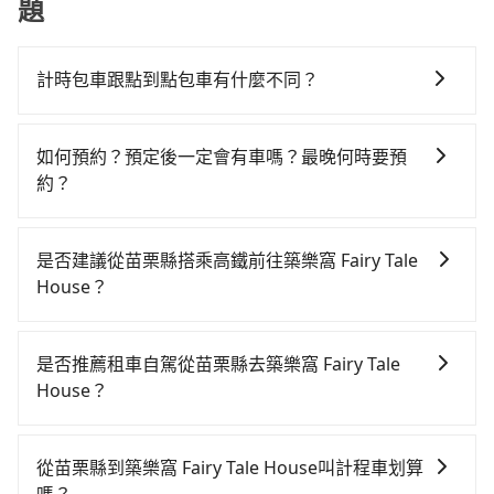
題
計時包車跟點到點包車有什麼不同？
計時包車和點到點包車都是包車服務的形式，但有一些
不同之處： 計時包車：計時包車是按照用車時間來計
如何預約？預定後一定會有車嗎？最晚何時要預
費，通常以每小時為單位，客戶可以根據自己的需要預
約？
定一定時間的包車服務。這種服務適用於需要在城市內
如要預約從苗栗縣前往築樂窩 Fairy Tale House的專車
多個地點間來回穿梭的客戶，例如市區觀光、商務差旅
接送服務，可直接線上輸入上下車地點或地址，三秒內
等。 點到點包車：點到點包車是按照里程和目的地來計
是否建議從苗栗縣搭乘高鐵前往築樂窩 Fairy Tale
即可查到真實價格，照著步驟填寫完乘客資料與線上刷
費，客戶可以預先告知出發地點A到目的地B，會根據路
House？
卡，訂單即成立。在拿到訂單編號後，隨即會在手機上
線和里程來計算費用。這種服務通常適用於單程或從一
若要從苗栗縣搭高鐵前往築樂窩 Fairy Tale House，高
收到簡訊以及電子郵件確認信，如此就完成預約了，而
個城市到另一個城市的長途包車。
鐵乘坐舒適、較貴、費時，且難叫計程車前往高鐵站！
司機與車輛的詳細資料，將於乘車前一晚八點透過SMS
是否推薦租車自駕從苗栗縣去築樂窩 Fairy Tale
不過從最早一班車07:13到末班車21:58，苗栗-台南一天
和EMAIL提供。一旦付款完畢，tripool保證出車。一般
House？
最多僅16班次，如果行程緊湊或趕不上末班車，那就該
建議出發前一天中午以前完成預約，越早下訂價格越低
如果你有台灣駕照且對自己駕駛技術有信心，且在車上
考慮預約專車接送。假設從苗栗縣苗栗市前往最靠近的
價，如臨時需要，前一天傍晚五點前仍會收單，最遲如
時不需要閉目養神（因為要自己開車），最重要的是你
苗栗高鐵站，叫一輛計程車花費約300元、車程約20分
當天下午過後乘車，四小時前仍能預約。
從苗栗縣到築樂窩 Fairy Tale House叫計程車划算
當天就要來回，那在苗栗路邊可隨租隨借的iRent應該是
鐘。抵達高鐵站後，步行進站、現場購票並於月台排隊