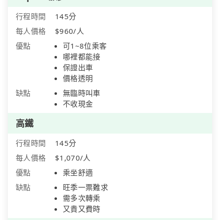
行程時間
145分
每人價格
$960/人
優點
可1~8位乘客
哪裡都能接
保證出車
價格透明
缺點
無臨時叫車
不收現金
高鐵
行程時間
145分
每人價格
$1,070/人
優點
乘坐舒適
缺點
旺季一票難求
需多次轉乘
又貴又費時