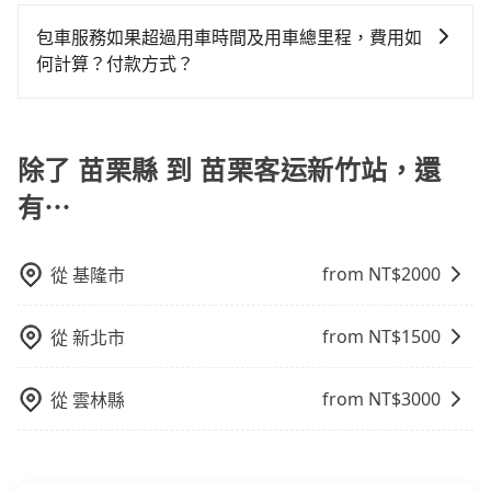
若您有外語導覽、翻譯需求，您可以先來信旅步，會有
提供服務司機和車輛資訊。如果您有特殊的用車需求，
車位，對於急著用車或者要載其他乘客的人來說就有不
tripool！
專人回覆您。
可事先將您的需求寄至旅步的客服信箱：
包車服務如果超過用車時間及用車總里程，費用如
小的風險。最後，雖然路邊隨租隨還看似方便，但實際
booking@tripool.app，將有專人協助回覆確認是否能
何計算？付款方式？
使用時還是有其區域的限制，實際可停靠的地點與你的
協助安排。」
上下車地點仍有段距離，在遇到下雨天或者載行李時，
旅步的包車服務可以根據您的需求安排用車，若超過預
就顯得非常不便。
定的用車時間，每小時會加收1000元的費用；若超過預
定的里程數，每10公里加收150元的費用。這些額外費
除了 苗栗縣 到 苗栗客运新竹站，還
用可以在下車前付現給司機。
有⋯
from NT$
2000
從
基隆市
from NT$
1500
從
新北市
from NT$
3000
從
雲林縣