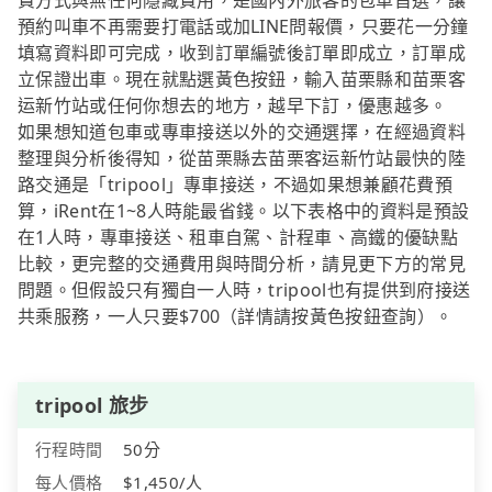
費方式與無任何隱藏費用，是國內外旅客的包車首選，讓
預約叫車不再需要打電話或加LINE問報價，只要花一分鐘
填寫資料即可完成，收到訂單編號後訂單即成立，訂單成
立保證出車。現在就點選黃色按鈕，輸入苗栗縣和苗栗客
运新竹站或任何你想去的地方，越早下訂，優惠越多。
如果想知道包車或專車接送以外的交通選擇，在經過資料
整理與分析後得知，從苗栗縣去苗栗客运新竹站最快的陸
路交通是「tripool」專車接送，不過如果想兼顧花費預
算，iRent在1~8人時能最省錢。以下表格中的資料是預設
在1人時，專車接送、租車自駕、計程車、高鐵的優缺點
比較，更完整的交通費用與時間分析，請見更下方的常見
問題。但假設只有獨自一人時，tripool也有提供到府接送
共乘服務，一人只要$700（詳情請按黃色按鈕查詢）。
tripool 旅步
行程時間
50分
每人價格
$1,450/人