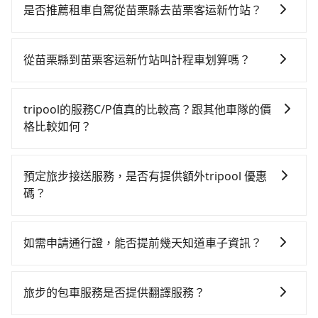
貴、費時、轉車麻煩，且難叫計程車前往高鐵站！苗栗-
是否推薦租車自駕從苗栗縣去苗栗客运新竹站？
新竹雖然一天最多時有32班車次，從最早06:24到
如果你有台灣駕照且對自己駕駛技術有信心，且在車上
23:00，過了末班車到清晨的時段，還是要找其他交通方
時不需要閉目養神（因為要自己開車），最重要的是你
案。假設從苗栗縣南庄鄉前往最靠近的苗栗高鐵站，叫
從苗栗縣到苗栗客运新竹站叫計程車划算嗎？
當天就要來回，那在苗栗路邊可隨租隨借的iRent應該是
一輛計程車花費約1,400元、車程約65分鐘。抵達高鐵站
如選擇小黃直達，在苗栗可以透過app叫車的有55688台
你最便宜選擇。註冊完iRent的app後，可以每小時
後，步行進站、現場購票並於月台排隊的時間約15分
灣大車隊。依照里程跳錶計算，價格約為1,095~1,600元
$115~205承租小轎車，每公里再額外加收$3.2，從苗栗
鐘，再乘坐11~14分鐘（平均12分）的高鐵從苗栗站前
tripool的服務C/P值真的比較高？跟其他車隊的價
間，若改選tripool的專車服務可再更便宜。但如果你無
縣（南庄鄉）到苗栗客运新竹站的花費預估為
往新竹高鐵站，每人票價140元，再用5分鐘出站，最後
格比較如何？
法提前預約，或偏好臨時叫車，那要注意苗栗縣僅有合
$750~1,250（金額差異來自於平假日、車款差異、抵達
再根據距離的遠近或者天候狀況，決定是步行一段路或
在服務品質許可下，乘客當然希望價格越便宜越好，而
法計程車約380輛，計程車密度為雙北的0.5%，也就是
目的地後多久原路返回），雖已將eTag和可能的每小時
者搭乘公車抵達最終的目的地。全程加上轉車時間共1小
市場上稍具規模且合法經營的業者，有以短程與城市為
說要臨時叫到小黃的難度是台北或新北的200倍之多。如
40元路邊停車費用預估進去，但額外的汽車保險與可能
預定旅步接送服務，是否有提供額外tripool 優惠
時34分鐘，假設一人獨行，交通費總計1,540元。不過苗
主的台灣大車隊、大都會、LINE Taxi、Uber，機場接送
果當天或隔天也要原路返回，新竹縣竹北市的計程車也
的罰單都需自付。再者，和運的iRent只提供最基本的車
碼？
栗縣領有合法執照的計程車僅有400多輛，計程車的密度
則有肯驛、全鋒、格上租車、和運租車，包車旅遊則是
不是這麼好叫，建議事先做好規劃。再加上苗栗縣有些
型，如Toyota Yaris、Prius C、Vios這類乘坐體驗較差
為雙北的0.5%，換句話說，臨時要叫小黃的難度是雙北
旅步有針對已訂購去程，但也有回程需求的乘客提供95
KKDAY、KLOOK、叫車吧等。tripool旅步專注在長程
計程車司機不按錶計費，約有34%會採現場議價，建議
的車款，如果人數超過四位，更是沒有較大的七人座或
大城市的200倍。縱使幸運攔到一輛小黃了，苗栗縣少部
折優惠，只需在預定去程時勾選下方選項：「預定來
單程接送與跨縣市計時包車，不論從哪邊去哪裡（當然
最好先上網預約，以免當場被坑受騙。雖然苗栗縣到苗
如需申請通行證，能否提前幾天知道車子資訊？
九人座可供選擇，而且無人租車最令人詬病的就是車
分小黃司機不按表收費，看乘客是外地人便漫天喊價或
回，價錢更優惠」，即可獲取回程95折折價券，供您預
也包括苗栗縣去苗栗客运新竹站），全台保證出車。由
栗客运新竹站的跳表小黃可能較為便宜，但當你們人數
況，打開車門才發現仍有上一組乘客遺留的垃圾或者撞
恣意繞路。但如果全程使用tripool並到府專車接送，則
為了讓旅步貴賓能夠享有更多取消訂單的彈性，我們提
定回程時使用。
於有高效的車輛調度能力，能以市價7~8折提供專車到府
超過四位時，叫兩輛計程車的費用就貴了，如選擇
凹的車門仍未被修理，每一次租車都好像在開樂透一
僅需花費約1,450元，費時51分鐘。選擇搭乘高鐵而不預
供用車前一天凌晨六點前取消訂單的服務。所以我們會
服務，是絕大多數乘客出行的最佳選擇。
旅步的包車服務是否提供翻譯服務？
tripool的九人座，可用約8.5折預約一台專車服務。
樣。另外，偶爾也會遇到明明已經預約了時間但上一位
約包車，不僅至少額外負擔90元車資，而且更會額外浪
在用車前一天才開始安排車輛，並於用車前一天晚上8點
用戶卻遲遲尚未歸還，又或者要還車時卻偏偏找不到停
費43分鐘在轉乘與等車上，現在還不馬上來預約