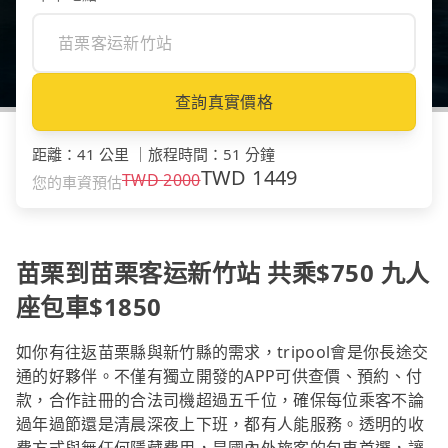
查詢真實價格
距離
：
41 公里
｜
旅程時間
：
51 分鐘
TWD
1449
TWD
2000
您的車資預估
苗栗到苗栗客运新竹站 共乘$750 九人
座包車$1850
如你有往返苗栗縣與新竹縣的需求，tripool會是你長途交
通的好夥伴。不僅有獨立開發的APP可供查價、預約、付
款，合作註冊的合法司機超過五千位，確保每位乘客不論
過年過節還是清晨深夜上下班，都有人能服務。透明的收