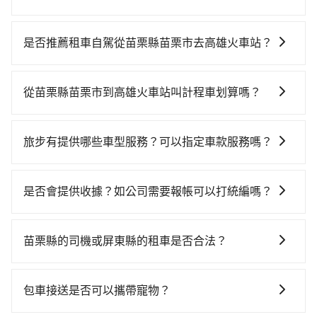
若要從苗栗縣苗栗市搭高鐵前往高雄火車站，高鐵較
貴、費時，且難叫計程車前往高鐵站！不過從最早一班
是否推薦租車自駕從苗栗縣苗栗市去高雄火車站？
車07:13到末班車21:58，苗栗-左營一天最多僅16班次，
如果你有台灣駕照且對自己駕駛技術有信心，且在車上
如果行程緊湊或趕不上末班車，那就該考慮預約專車接
時不需要閉目養神（因為要自己開車），最重要的是你
送。假設從苗栗縣苗栗市 (苗栗縣苗栗市) 前往最靠近的
從苗栗縣苗栗市到高雄火車站叫計程車划算嗎？
當天就要來回，那在苗栗路邊可隨租隨借的iRent應該是
苗栗高鐵站，叫一輛計程車花費約300元、車程約19分
如選擇小黃直達，在苗栗可以透過app叫車的有55688台
你最便宜選擇。註冊完iRent的app後，可以每小時
鐘。抵達高鐵站後，步行進站、現場購票並於月台排隊
灣大車隊，如果在路邊攔不到車，也可考慮打電話至附
$115~205承租小轎車，每公里再額外加收$3.2，從苗栗
的時間約15分鐘，再乘坐87分鐘的高鐵從苗栗站前往左
旅步有提供哪些車型服務？可以指定車款服務嗎？
近的計程車隊，如北龍交通、第一無線金昌計程車等叫
縣苗栗市到高雄火車站的花費預估為$3,500~4,200（金
營高鐵站，每人票價1,060元，再用10分鐘出站、等待車
旅步有提供小轎車、休旅車、九人座供您選擇，若您有
車看看。依照里程跳錶計算，價格約為6,895~8,300元
額差異來自於平假日、車款差異、抵達目的地後多久原
站前排班的計程車，搭上小黃後約花59分鐘、車費1,400
指定車款服務的需求，可以先將您的需先提供旅步，會
間，但如改預約tripool可省高達$2,600。但如果你無法
路返回），雖已將eTag和可能的每小時40元路邊停車費
是否會提供收據？如公司需要報帳可以打統編嗎？
元後，抵達高雄火車站 (屏東縣東港鎮) 的目的地。全程
有專人回覆您。
提前預約，或偏好臨時叫車，那要注意苗栗縣僅有合法
用預估進去，但額外的汽車保險與可能的罰單都需自
加上轉車時間共3小時10分鐘，假設4位同行，高鐵加轉
在乘車結束後一週內，tripool都會透過第三方系統寄出
計程車約380輛，計程車密度為雙北的0.5%，也就是說
付。再者，和運的iRent只提供最基本的車型，如Toyota
乘之平均每人花費為1,490元。不過苗栗縣領有合法執照
旅行業代收轉付電子收據，如果公司需要報公帳，在預
要臨時叫到小黃的難度是台北或新北的200倍之多。如果
苗栗縣的司機或屏東縣的租車是否合法？
Yaris、Prius C、Vios這類乘坐體驗較差的車款，如果人
的計程車僅有400多輛，計程車的密度為雙北的0.5%，
約付款前可以輸入公司的抬頭與統編，可向國稅局報
當天或隔天也要原路返回，高雄火車站所在的屏東縣的
數超過四位，更是沒有較大的七人座或九人座可供選
換句話說，臨時要叫小黃的難度是雙北大城市的200倍。
許多的Line群組或Facebook社團裡，有很多低價的白牌
帳，且免加收5%稅金。在收到後，可自行列印留存或報
計程車更難叫，該縣市僅有約368輛計程車，建議事先做
擇，而且無人租車最令人詬病的就是車況，打開車門才
縱使幸運攔到一輛小黃了，苗栗縣少部分小黃司機不按
車、私家車或野雞車在招攬生意，這不僅是違法可能被
帳，完全符合台灣的法律規範。
包車接送是否可以攜帶寵物？
好規劃。再加上苗栗縣有些計程車司機不按錶計費，約
發現仍有上一組乘客遺留的垃圾或者撞凹的車門仍未被
表收費，看乘客是外地人便漫天喊價或恣意繞路。但如
警察臨檢並趕下車，出意外後保險公司更是不會提供任
有34%會採現場議價，建議最好先上網預約，以免當場
修理，每一次租車都好像在開樂透一樣。另外，偶爾也
果全程使用tripool並到府專車接送，則每人平均花費約