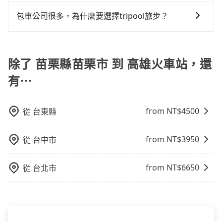
可以的，tripool 旅步提供「寵物友善車」服務，只要在
何理賠，如果又遇到心術不正的司機，其犯罪行為可能
被坑受騙。綜合以上，無論在價格或服務品質上，
會遇到明明已經預約了時間但上一位用戶卻遲遲尚未歸
1,430元，費時3小時8分鐘。選擇搭乘高鐵而不預約包
預定時特別勾選，是可以讓置入提籠或提袋內的中小型
都無法監控或追查。最好別為了省小錢而冒上不必要的
包車公司很多，為什麼要選擇tripool旅步？
tripool都是你從苗栗縣苗栗市到高雄火車站的最佳選
還，又或者要還車時卻偏偏找不到停車位，對於急著用
車，不僅每人至少額外負擔60元車資，而且更會額外浪
寵物同行。且為了行程安全，請勿將寵物抱出來或置於
風險。而tripool雇用的司機、使用的車輛以及配合的車
擇。
車或者要載其他乘客的人來說就有不小的風險。最後，
費時間在轉乘與等車上，現在還不馬上來預約tripool！
旅步提供多種車型，從轎車、休旅車到九人座，讓您可
座椅上，以確保行程順利進行。
行，一定符合台灣法律規定，除了司機擁有合法的職業
雖然路邊隨租隨還看似方便，但實際使用時還是有其區
如果你是三人以下要乘車，也可參考tripool的拼車共乘
以依照您行程人數的需求進行選擇。此外，為確保您的
駕駛執照以及良民證外，車輛一定投保最高300萬乘客
域的限制，實際可停靠的地點與你的上下車地點仍有段
服務，最多可再節省50%的交通費用。
旅途安全無憂，我們的司機都是專業且可靠的職業駕
除了 苗栗縣苗栗市 到 高雄火車站，還
險。最好辨別叫的車是否合法，就看車牌的開頭，只要
距離，在遇到下雨天或者載行李時，就顯得非常不便。
駛。關於價格，旅步官網可一鍵即時查價，所示價格絕
不是R或T開頭的車，就一定是違法。
有⋯
無隱藏費用，且還提供優於其他業者更彈性的取消政
策，讓您在規劃行程時能更無後顧之憂。無論您是要前
往市區還是郊區，我們都可以為您提供最佳的旅遊體
from NT$
4500
從
台東縣
驗。所以，如果您正在尋找一家可靠的包車公司，
tripool旅步絕對是您值得信任的不二選擇！
from NT$
3950
從
台中市
from NT$
6650
從
台北市