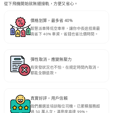
從下飛機開始就無縫接軌，方便又省心。
價格划算，最多省 40%
智慧派車降低空車率，讓你中長途搭乘最
高省下 40% 車資，省錢也省比價時間。
彈性取消，應變無壓力
有突發狀況也不怕，在規定時間內取消，
都能全額退款。
真實好評，用戶信賴
我們嚴選並培訓每位司機，已累積服務超
過 50 萬人次，滿意度高達 99%。