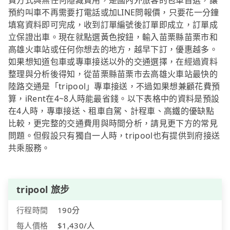
費方式與無任何隱藏費用，是國內外旅客的包車首選，讓
預約叫車不再需要打電話或加LINE問報價，只要花一分鐘
填寫資料即可完成，收到訂單編號後訂單即成立，訂單成
立保證出車。現在就點選黃色按鈕，輸入苗栗縣苗栗市和
高雄火車站或任何你想去的地方，越早下訂，優惠越多。
如果想知道包車或專車接送以外的交通選擇，在經過資料
整理與分析後得知，從苗栗縣苗栗市去高雄火車站最快的
陸路交通是「tripool」專車接送，不過如果想兼顧花費預
算，iRent在4~8人時能最省錢。以下表格中的資料是預設
在4人時，專車接送、租車自駕、計程車、高鐵的優缺點
比較，更完整的交通費用與時間分析，請見更下方的常見
問題。但假設只有獨自一人時，tripool也有提供到府接送
共乘服務。
tripool 旅步
行程時間
190分
每人價格
$1,430/人