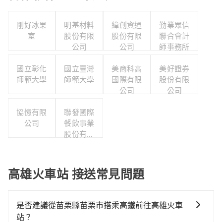
剛好冰果
明基材料
緯創資通
勤業眾信
室
股份有限
股份有限
聯合會計
公司
公司
師事務所
國立彰化
國立臺灣
美商科高
美好證券
師範大學
師範大學
國際有限
股份有限
公司
公司
協憶有限
聯發國際
公司
餐飲事業
股份有限
公司
高雄火車站 接送常見問題
是否建議從苗栗縣苗栗市搭乘高鐵前往高雄火車
站？