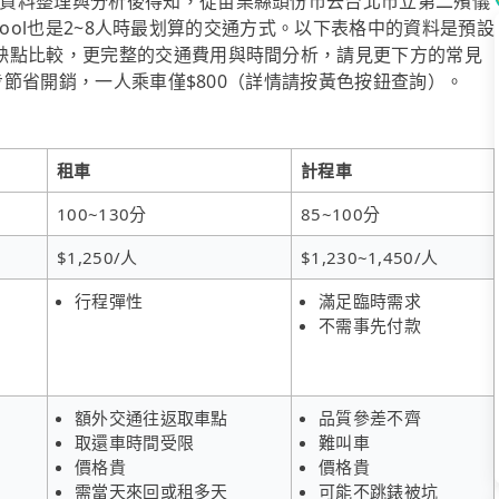
資料整理與分析後得知，從苗栗縣頭份市去台北市立第二殯儀
ipool也是2~8人時最划算的交通方式。以下表格中的資料是預設
缺點比較，更完整的交通費用與時間分析，請見更下方的常見
一步節省開銷，一人乘車僅$800（詳情請按黃色按鈕查詢）。
租車
計程車
100~130分
85~100分
$1,250/人
$1,230~1,450/人
行程彈性
滿足臨時需求
不需事先付款
額外交通往返取車點
品質參差不齊
取還車時間受限
難叫車
價格貴
價格貴
需當天來回或租多天
可能不跳錶被坑