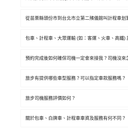
最靠近的苗栗高鐵站，叫一輛計程車花費約600元
雖然從苗栗縣頭份市到台北市立第二殯儀館可以選
台排隊的時間約15分鐘，再乘坐43~49分鐘（平
費，小轎車如Toyota Yaris、Nissan Kicks，一天租
用15分鐘出站、等待車站前排班的計程車，搭上小黃
從苗栗縣頭份市到台北市立第二殯儀館叫計程車划
T6，一天租金約$4,500，油錢（每公里約3元）
(台北市大安區) 的目的地。全程加上轉車時間共2
如選擇小黃直達，在苗栗可以透過app叫車的有55
費、罰單另計。由於絕大多數的租車公司都沒法提
元。不過苗栗縣領有合法執照的計程車僅有400多輛
近的計程車隊，如616車行、頭份永康車行、風翼租車
北市立第二殯儀館，不然就是需要一次租用多天，如此預
難度是雙北大城市的200倍。縱使幸運攔到一輛小
包車、計程車、大眾運輸 (如：客運、火車、高鐵)
元間，但如改預約tripool可省高達$1,300
app預約tripool的單程專車接送才是前往最便宜
漫天喊價或恣意繞路。但如果全程使用tripool並
在選擇交通方式時，您可依下列建議的考慮因素做
法計程車約380輛，計程車密度為雙北的0.5%，
選擇搭乘高鐵而不預約包車，不僅每人至少額外負擔
程車最貴，而大眾運輸通常較便宜。 行程：需多
加上苗栗縣有些計程車司機不按錶計費，約有34%
預約完成後如何確保司機一定會來接我？司機沒來
還不馬上來預約tripool！如果你是獨自一人乘車，
且不介意耗時轉乘可選大眾運輸或較貴的計程車。
合以上，無論在價格或服務品質上，tripool都
費用。
只要完成預約並付款完成，訂單就成立，tripoo
也比較便宜，人數少可搭乘大眾運輸或計程車。 
提供司機的姓名、電話、車牌、車型等資訊，如在
可選用大眾運輸。 便利性：需要便利性和方便性
旅步有提供哪些車型服務？可以指定車款服務嗎？
能原本約定的地點不適合暫停而改停靠在附近的位置。
輸。
旅步有提供小轎車、休旅車、九人座供您選擇，若
快改派以減少乘客等待的時間。
專人回覆您。
旅步司機服務評價如何？
在 Google 上關於旅步的評論中，許多人都給
程更加順暢和舒適。」
關於包車、白牌車、計程車車資及服務有何不同？