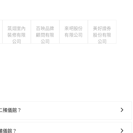
筑翊室內
百映品牌
來吧股份
美好證券
裝修有限
顧問有限
有限公司
股份有限
公司
公司
公司
二殯儀館？
館，高鐵較貴、費時、轉車麻煩，且難叫計程車前往高鐵站！
有32班次高鐵可搭乘。假設從苗栗縣頭份市 (苗栗縣頭份市) 前往
殯儀館？