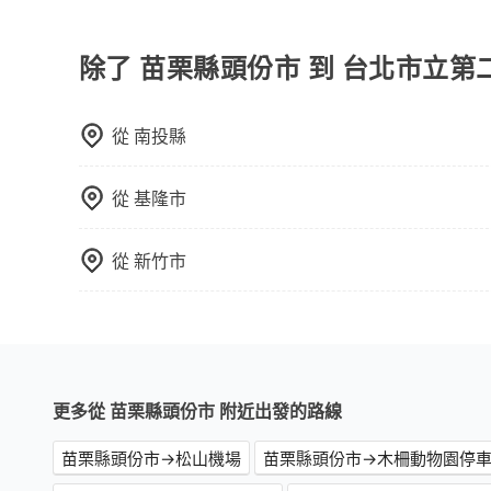
包車、白牌車、計程車三種交通方式的價格及服務
台預定時價格而定，通常愈長程價格CP值愈高。 
計算延遲費用，最終價格通常要下車時才知。價格
除了 苗栗縣頭份市 到 台北市立
不一，如行程有問題，事後無法提供客服申訴處理
從
南投縣
從
基隆市
從
新竹市
更多從 苗栗縣頭份市 附近出發的路線
苗栗縣頭份市→松山機場
苗栗縣頭份市→木柵動物園停車