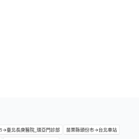
市→臺北長庚醫院_環亞門診部
苗栗縣頭份市→台北車站