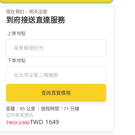
現在預訂，明天出發
到府接送直達服務
上車地點
下車地點
查詢真實價格
距離
：
95 公里
｜
旅程時間
：
71 分鐘
您的車資預估
TWD
1649
TWD
2300