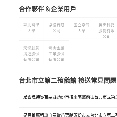
合作夥伴＆企業用戶
臺北醫學
協憶有限
國立臺灣
美商科磊
大學
公司
大學
股份有限
公司
天悅創意
青志金屬
溝通股份
工業股份
有限公司
有限公司
台北市立第二殯儀館 接送常見問題
是否建議從苗栗縣頭份市搭乘高鐵前往台北市立第
若要從苗栗縣頭份市搭高鐵前往台北市立第二殯儀
從最早06:24一直到23:00，苗栗-台北一天最多
是否推薦租車自駕從苗栗縣頭份市去台北市立第二