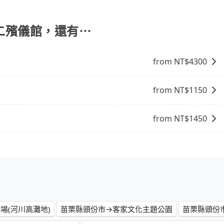
說明： 包車：可以依照個人行程需要靈活安排時間，價格依平
計程車：可24小時隨叫隨到，價格依跳錶而定，如有塞車也會
比包車貴。 白牌車：通常價格較包車便宜，但司機素質、品質
第二殯儀館，還有⋯
。
from NT$
4300
from NT$
1150
from NT$
1450
場(河川高灘地)
苗栗縣頭份市→客家文化主題公園
苗栗縣頭份