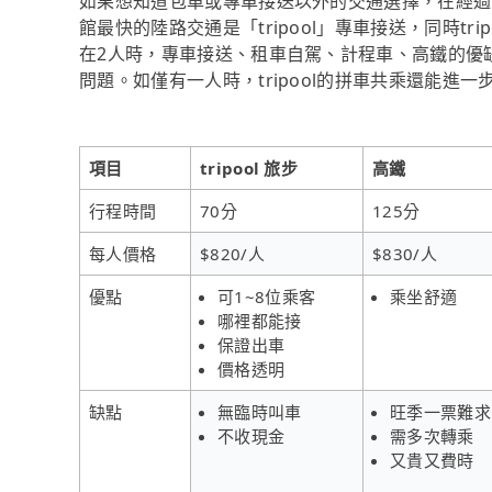
如果想知道包車或專車接送以外的交通選擇，在經過
館最快的陸路交通是「tripool」專車接送，同時tr
在2人時，專車接送、租車自駕、計程車、高鐵的優
問題。如僅有一人時，tripool的拼車共乘還能進
項目
tripool 旅步
高鐵
行程時間
70分
125分
每人價格
$820/人
$830/人
優點
可1~8位乘客
乘坐舒適
哪裡都能接
保證出車
價格透明
缺點
無臨時叫車
旺季一票難求
不收現金
需多次轉乘
又貴又費時