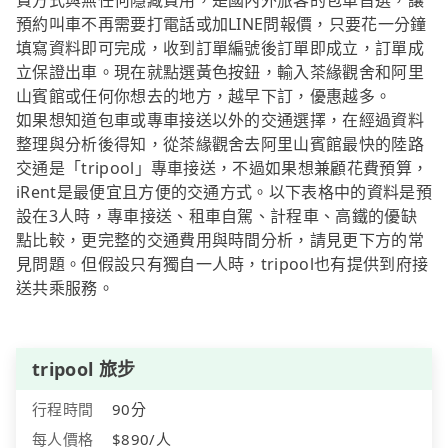
費方式與無任何隱藏費用，是國內外旅客的包車首選，讓
預約叫車不再需要打電話或加LINE問報價，只要花一分鐘
填寫資料即可完成，收到訂單編號後訂單即成立，訂單成
立保證出車。現在就點選黃色按鈕，輸入茶緣觀舍和阿里
山賓館或任何你想去的地方，越早下訂，優惠越多。
如果想知道包車或專車接送以外的交通選擇，在經過資料
整理與分析後得知，從茶緣觀舍去阿里山賓館最快的陸路
交通是「tripool」專車接送，不過如果想兼顧花費預算，
iRent是最便宜且方便的交通方式。以下表格中的資料是預
設在3人時，專車接送、租車自駕、計程車、高鐵的優缺
點比較，更完整的交通費用與時間分析，請見更下方的常
見問題。但假設只有獨自一人時，tripool也有提供到府接
送共乘服務。
tripool 旅步
行程時間
90分
每人價格
$890/人