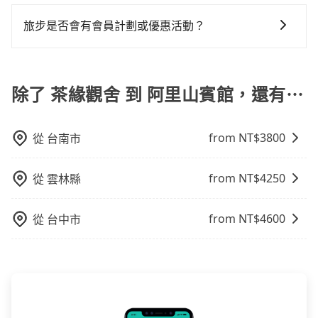
有的！想預定行程，除了可以上tripool官網一鍵查價下
遮住司機視線、不會破壞車體、不影響行車安全，會讓
單，且絕無隱藏費用，若您是安卓系統手機還能下載app
乘客盡量塞、盡量放。在預定前，建議先丈量好尺寸，
旅步是否會有會員計劃或優惠活動？
預定。(ios系統近期即將上線，敬請期待！)
並事先透過官網的線上客服洽詢，確認沒問題再下訂。
您可以關注我們的官網、社交媒體或訂閱電子郵件獲取
最新資訊。
除了 茶緣觀舍 到 阿里山賓館，還有⋯
from NT$
3800
從
台南市
from NT$
4250
從
雲林縣
from NT$
4600
從
台中市