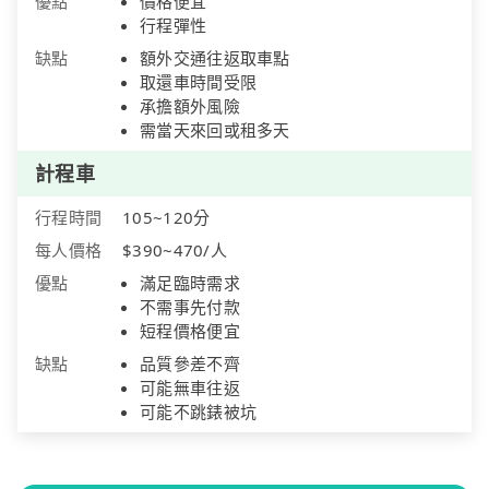
優點
價格便宜
行程彈性
缺點
額外交通往返取車點
取還車時間受限
承擔額外風險
需當天來回或租多天
計程車
行程時間
105~120分
每人價格
$390~470/人
優點
滿足臨時需求
不需事先付款
短程價格便宜
缺點
品質參差不齊
可能無車往返
可能不跳錶被坑