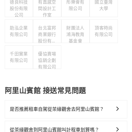
德良科技
有直感空
彤樂會有
國立臺灣
股份有限
間設計工
限公司
大學
公司
作室
助泓企業
台北富邦
財團法人
頂客時尚
有限公司
商業銀行
鴻海教育
有限公司
股份有限
基金會
公司
千田實業
優協賣場
有限公司
協銷企劃
有限公司
阿里山賓館 接送常見問題
是否推薦租車自駕從茶緣觀舍去阿里山賓館？
如果你有台灣駕照且對自己駕駛技術有信心，且在車上
時不需要閉目養神（因為要自己開車），最重要的是你
從茶緣觀舍到阿里山賓館叫計程車划算嗎？