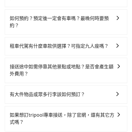
當天就要來回，那在嘉義路邊可隨租隨借的iRent應該是
如選擇小黃直達，在嘉義可以透過app叫車的有55688台
你最便宜選擇。註冊完iRent的app後，可以每小時
灣大車隊。依照里程跳錶計算，價格約為1,175~1,400元
$115~205承租小轎車，每公里再額外加收$3.2，從茶緣
如何預約？預定後一定會有車嗎？最晚何時要預
間。不過嘉義縣僅有合法計程車約330輛，計程車密度為
觀舍到阿里山賓館的花費預估為$1,100~1,700（金額差
約？
雙北的0.4%，也就是說要臨時叫到小黃的難度是台北或
異來自於平假日、車款差異、抵達目的地後多久原路返
如要預約從茶緣觀舍前往阿里山賓館的專車接送服務，
新北的200倍之多。再加上嘉義縣有些計程車司機不按錶
回），雖已將每小時40元路邊停車費用預估進去，但額
可直接線上輸入上下車地點或地址，三秒內即可查到真
計費，約有47%會採現場議價，建議最好先上網預約，
外的汽車保險與可能的罰單都需自付。再者，和運的
租車代駕有什麼車款供選擇？可指定九人座嗎？
實價格，照著步驟填寫完乘客資料與線上刷卡，訂單即
以免當場被坑受騙。雖然茶緣觀舍到阿里山賓館的跳表
iRent只提供最基本的車型，如Toyota Yaris、Prius C、
tripool提供的車型以五人座小轎車、休旅車與九人座箱
成立。在拿到訂單編號後，隨即會在手機上收到簡訊以
小黃可能較為便宜，但仍有臨時攔不到車以及計程車司
Vios這類乘坐體驗較差的車款，如果人數超過四位，更
型車為主，車款品牌以豐田Toyota、福特Ford、福斯
及電子郵件確認信，如此就完成預約了，而司機與車輛
機不跳錶計費的風險，如你們人數在五人以上，分坐兩
接送途中如需停靠其他景點或地點？是否會產生額
是沒有較大的七人座或九人座可供選擇，而且無人租車
VW為主，其中也有少量進口車像凌志Lexus、特斯拉
的詳細資料，將於乘車前一晚八點透過SMS和EMAIL提
台計程車就不太方便，反而能事先預約且品質穩定的
外費用？
最令人詬病的就是車況，打開車門才發現仍有上一組乘
Tesla、賓士Benz等高級車款。全部五年內合法營業用
供。一旦付款完畢，tripool保證出車。一般建議出發前
tripool，可能更適合你。
客遺留的垃圾或者撞凹的車門仍未被修理，每一次租車
當您預約旅步的「單程專車」，如果需要在途中加點停
車，百分百無菸車，乘客均有最高500萬乘客險。如果有
一天中午以前完成預約，越早下訂價格越低價，如臨時
都好像在開樂透一樣。另外，偶爾也會遇到明明已經預
靠，您可以參考我們的「加點服務」，每個點距離在 5
特殊需求或人數較多，需要大T保母車、20人座中巴、
需要，前一天傍晚五點前仍會收單，最遲如當天下午過
有大件物品或眾多行李該如何預訂？
約了時間但上一位用戶卻遲遲尚未歸還，又或者要還車
公里內，需額外支付 200 元，且每個點最多停留 5 分
40人座大巴或遊覽車，可特別填單並另外報價。
後乘車，四小時前仍能預約。
時卻偏偏找不到停車位，對於急著用車或者要載其他乘
一般情況，九人座最多可以乘坐八位乘客以及置放六件
鐘。加點費用可以在乘車當天下車前給司機現付。如果
客的人來說就有不小的風險。最後，雖然路邊隨租隨還
30吋的行李箱，但如有大件行李、衝浪板、樂器、廣告
您選擇「計時包車」，中途需要加點停靠，則不需要額
如果想訂tripool專車接送，除了官網，還有其它方
看似方便，但實際使用時還是有其區域的限制，實際可
看板、床墊、折疊單車、家電等，在乘客人數不多的情
外支付費用。
式嗎？
停靠的地點與你的上下車地點仍有段距離，在遇到下雨
況下，可以將後座倒放來騰出置物空間。基本上只要不
天或者載行李時，就顯得非常不便。