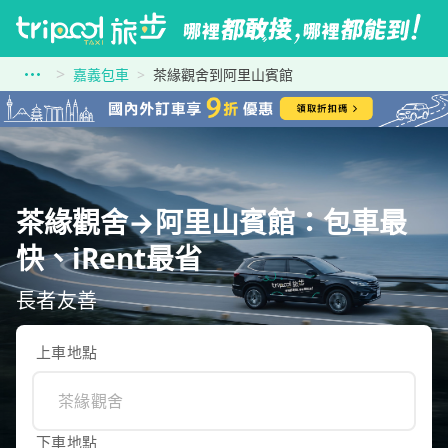
嘉義包車
茶緣觀舍到阿里山賓館
茶緣觀舍→阿里山賓館：包車最
快、iRent最省
長者友善
上車地點
下車地點