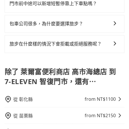
門市前中途可以新增短暫停靠上下車點嗎？
七人座或九人座可供選擇，而且無人租車最令人詬病的
的。如果你是三人以下要乘車，也可參考tripool的拼車
就是車況，打開車門才發現仍有上一組乘客遺留的垃圾
共乘服務，最多可再節省50%的交通費用。
tripool有提供多點上下車接送服務，線上預約從萊爾富
或者撞凹的車門仍未被修理，每一次租車都好像在開樂
便利商店 高市海總店前往7-ELEVEN 智復門市的途中可
包車公司很多，為什麼要選擇旅步？
透一樣。另外，偶爾也會遇到明明已經預約了時間但上
備註加點。每個加點位置，前後額外里程數5公里內加收
一位用戶卻遲遲尚未歸還，又或者要還車時卻偏偏找不
旅步非常重視司機的審查和車輛的維護，我們的價格政
200元。雖然可能有些路線完全順路，但是司機多點停靠
到停車位，對於急著用車或者要載其他乘客的人來說就
策也是完全透明的，不會有任何隱藏費用。此外，我們
就會有額外的等待時間，收取額外費用是必要的補償。
旅步在什麼樣的情況下會拒載或拒絕服務呢？
有不小的風險。最後，雖然路邊隨租隨還看似方便，但
提供更彈性的取消訂單規定，並致力於提供高品質的包
實際使用時還是有其區域的限制，實際可停靠的地點與
當您使用 tripool 旅步乘車日期當天，若發生以下 3 項
車服務。選擇旅步絕對是明智的選擇之一。
你的上下車地點仍有段距離，在遇到下雨天或者載行李
原因，司機有權拒絕服務： 1) 當日搭車人數或行李超過
時，就顯得非常不便。
訂購時填寫的數量。請務必確實填寫當日實際攜帶的行
除了 萊爾富便利商店 高市海總店 到
李及乘坐的總人數，包含成人及兒童／嬰幼兒。 2) 孩童
7-ELEVEN 智復門市，還有⋯
同行，卻無自備或加購兒童座椅。提醒您，為了保護孩
童的安全，依道路交通安全規則規定，四歲以下的孩童
必須乘坐兒童座椅。 3) 搭乘寵物友善專車卻沒有裝籠。
from NT$
1100
從
彰化縣
避免影響行車安全，請您務將寵物置入提籠或提袋內。
from NT$
2150
從
苗栗縣