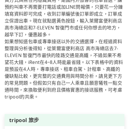
費方式與無任何隱藏費用，是國內外旅客的包車首選，讓
預約叫車不再需要打電話或加LINE問報價，只要花一分鐘
填寫資料即可完成，收到訂單編號後訂單即成立，訂單成
立保證出車。現在就點選黃色按鈕，輸入萊爾富便利商店
高市海總店和7-ELEVEN 智復門市或任何你想去的地方，
越早下訂，優惠越多。
如果想知道包車或專車接送以外的交通選擇，在經過資料
整理與分析後得知，從萊爾富便利商店 高市海總店去7-
ELEVEN 智復門市最快的陸路交通是高鐵，不過如果不希
望花大錢，iRent在4~8人時能最省錢。以下表格中的資料
是預設在4人時，專車接送、租車自駕、計程車、高鐵的
優缺點比較，更完整的交通費用與時間分析，請見更下方
的常見問題。但假如只有自己一人乘車且願意犧牲一點交
通時間，來換取便利到府且價格實惠的接送服務，可考慮
tripool的共乘。
tripool 旅步