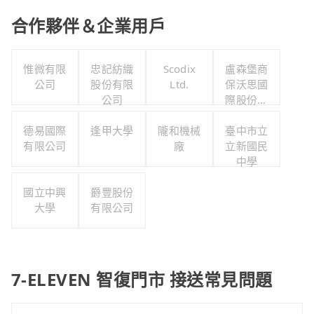
合作夥伴＆企業用戶
惟微有限
忠記紡織
Scodix
盧森堡商
公司
股份有限
Ltd.
保沃思國
公司
際股份有
限公司
德易國際
逢甲大學
隴和機械
臺中市立
有限公司
廠
立新國民
中學
國立中興
爵豐股份
大學
有限公司
7-ELEVEN 智復門市 接送常見問題