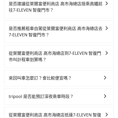
是否建議從萊爾富便利商店 高市海總店搭乘高鐵前
往7-ELEVEN 智復門市？
若要從萊爾富便利商店 高市海總店搭高鐵前往7-ELEVEN
智復門市，高鐵乘坐舒適、省時、較貴！從最早05:50一
是否推薦租車自駕從萊爾富便利商店 高市海總店去
直到22:55，左營-台中一天最多有90班次高鐵可搭乘。
7-ELEVEN 智復門市？
假設從萊爾富便利商店 高市海總店 (高雄市左營區) 步行
如果你有台灣駕照且對自己駕駛技術有信心，且在車上
或搭乘公車前往左營高鐵站，接著在站內購買高鐵票、
時不需要閉目養神（因為要自己開車），最重要的是你
通過閘口、並在月台上等待列車的到來，大概又過了20
從萊爾富便利商店 高市海總店到7-ELEVEN 智復門
當天就要來回，那在高雄路邊可隨租隨借的iRent應該是
分鐘，再乘坐42~69分鐘（平均57分）的高鐵從左營站
市叫計程車划算嗎？
你最便宜選擇。註冊完iRent的app後，可以每小時
前往台中高鐵站，每人票價790元，再用10分鐘出站、
如選擇小黃直達，在高雄可以透過app叫車的有55688台
$115~205承租小轎車，每公里再額外加收$3.2，從萊爾
等待車站前排班的計程車，搭上小黃後約花32分鐘、車
灣大車隊、Uber、Line Taxi、Yoxi等，如果在路邊攔不
富便利商店 高市海總店到7-ELEVEN 智復門市的花費預
費400元後，抵達7-ELEVEN 智復門市 (台中市東區) 的目
來回叫車怎麼訂？會比較便宜嗎？
到車，也可考慮打電話至高雄市左營區當地唯一的計程
估為$2,650~3,250（金額差異來自於平假日、車款差
的地。全程加上轉車時間共1小時59分鐘，假設4位同
為了乘客未來可能的訂單修改或取消，每筆訂單只含一
車行-中華正大車隊等叫車看看。依照里程跳錶計算，價
異、抵達目的地後多久原路返回），雖已將eTag和可能
行，高鐵加轉乘之平均每人花費為890元。但如果全程使
趟車的資訊，所以如果需要來回叫車，請分兩筆訂單預
格約為4,175~5,000元間，但如改預約tripool可省高達
的每小時40元路邊停車費用預估進去，但額外的汽車保
tripool 是否能預訂深夜乘車時段？
用tripool並到府專車接送，則每人平均花費約830元，
定。至於價格已經市場最優惠，並無特別針對來回車趟
$1,700。綜合以上，無論在價格或服務品質上，tripool
險與可能的罰單都需自付。再者，和運的iRent只提供最
費時2小時11分鐘。長距離移動確實搭乘高鐵可以比坐車
可以的！tripool 旅步全年無休並提供深夜接送服務。
做額外折扣，但如果手上有優惠代碼，歡迎直接使用，
都是你從萊爾富便利商店 高市海總店到7-ELEVEN 智復
基本的車型，如Toyota Yaris、Prius C、Vios這類乘坐
快12分鐘，但卻要額外支出約240元的交通費，所以對
不限單程或來回。
門市的最佳選擇。
從萊爾富便利商店 高市海總店抵達7-ELEVEN 智復
體驗較差的車款，如果人數超過四位，更是沒有較大的
於不是這麼趕時間的人來說，預約tripool還是比較划算