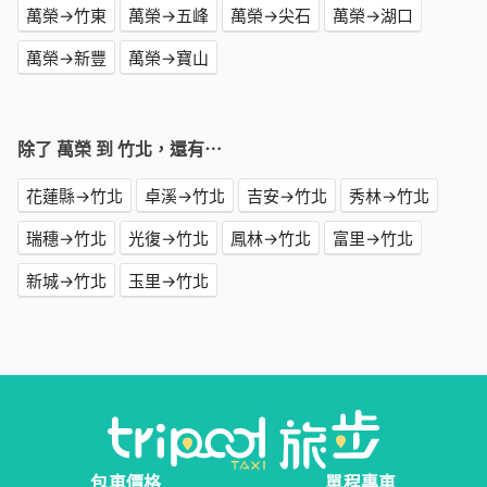
萬榮→竹東
萬榮→五峰
萬榮→尖石
萬榮→湖口
萬榮→新豐
萬榮→寶山
除了 萬榮 到 竹北，還有⋯
花蓮縣→竹北
卓溪→竹北
吉安→竹北
秀林→竹北
瑞穗→竹北
光復→竹北
鳳林→竹北
富里→竹北
新城→竹北
玉里→竹北
包車價格
單程專車