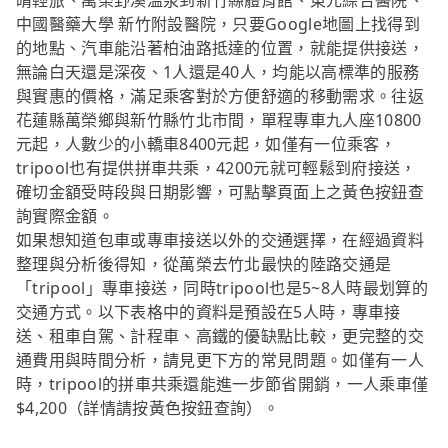
晴輕旅、萬榮野溪溫泉到新竹縣體育館、東元綜合醫院、
中國醫藥大學 新竹附設醫院，只要Google地圖上找得到
的地點、汽車能沿著柏油路抵達的位置，就能提供接送，
無論白天還是深夜、1人還是40人，均能以高標準的服務
與實惠的價格，滿足乘客對於方便舒適的移動需求。往返
花蓮縣萬榮鄉與新竹縣竹北市間，單程專車九人座10800
元起，人數少的小轎車8400元起，如僅有一位乘客，
tripool也有提供拼車共乘，4200元就可輕鬆到府接送，
確切金額受時段與日期影響，可點擊頁面上之黃色按鈕查
詢實際金額。
如果想知道包車或專車接送以外的交通選擇，在經過資料
整理與分析後得知，從萬榮去竹北最快的陸路交通是
「tripool」專車接送，同時tripool也是5~8人時最划算的
交通方式。以下表格中的資料是預設在5人時，專車接
送、租車自駕、計程車、高鐵的優缺點比較，更完整的交
通費用與時間分析，請見更下方的常見問題。如僅有一人
時，tripool的拼車共乘還能進一步節省開銷，一人乘車僅
$4,200（詳情請按黃色按鈕查詢）。