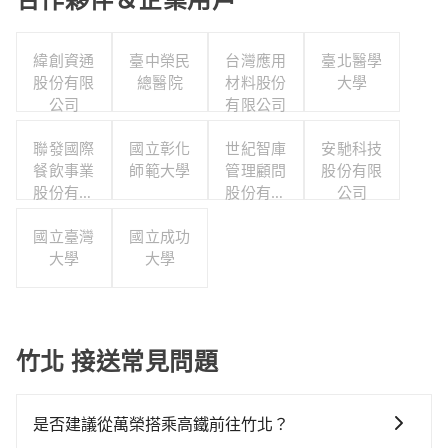
緯創資通
臺中榮民
台灣應用
臺北醫學
股份有限
總醫院
材料股份
大學
公司
有限公司
聯發國際
國立彰化
世紀智庫
安馳科技
餐飲事業
師範大學
管理顧問
股份有限
股份有限
股份有限
公司
公司
公司
國立臺灣
國立成功
大學
大學
竹北 接送常見問題
是否建議從萬榮搭乘高鐵前往竹北？