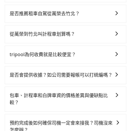
若要從萬榮搭高鐵前往竹北，高鐵較貴、費時，且難叫
計程車前往高鐵站！從最早06:15一直到22:50，南港-新
是否推薦租車自駕從萬榮去竹北？
竹一天最多有61班次高鐵可搭乘。假設從花蓮縣萬榮鄉
如果你考慮租車自駕，很不幸的，萬榮周圍應該沒有半
前往最靠近的南港高鐵站，叫一輛計程車花費約6,500
間租車公司，如果不想額外花時間搭車前往鄰近市區租
元、車程約285分鐘。抵達高鐵站後，步行進站、現場購
從萬榮到竹北叫計程車划算嗎？
車，也不想花大錢叫計程車前往竹北，tripool直達專車
票並於月台排隊的時間約20分鐘，再乘坐40~46分鐘
如選擇小黃直達，在花蓮可以透過app叫車的有55688台
就是你最佳選擇。
（平均45分）的高鐵從南港站前往新竹高鐵站，每人票
灣大車隊。依照里程跳錶計算，價格約為6,120~9,200元
價330元，再用5分鐘出站，最後再根據距離的遠近或者
tripool為何收費就是比較便宜？
間，但如改預約tripool可省高達$800。但如果你無法提
天候狀況，決定是步行一段路或者搭乘公車抵達最終的
對於平常就有在使用長程專車接送服務的乘客來說，第
前預約，或偏好臨時叫車，那要注意花蓮縣僅有合法計
目的地。全程加上轉車時間共5小時55分鐘，假設5位同
一次使用tripool的會擔心價格比市價便宜不少，是不是
程車約1,010輛，計程車密度為雙北的0.5%，也就是說要
是否會提供收據？如公司需要報帳可以打統編嗎？
行，高鐵加轉乘之平均每人花費為2,930元。不過花蓮縣
因為司機素質比較差、車上會有煙味、或者車齡過大，
臨時叫到小黃的難度是台北或新北的200倍之多。如果當
領有合法執照的計程車僅有1,000多輛，計程車的密度為
在乘車結束後一週內，tripool都會透過第三方系統寄出
但事實恰恰相反。tripool不僅有嚴密的篩選機制，定期
天或隔天也要原路返回，新竹縣竹北市的計程車也不是
雙北的0.5%，換句話說，臨時要叫小黃的難度是雙北大
旅行業代收轉付電子收據，如果公司需要報公帳，在預
淘汰顧客評分較低的司機，且車輛均要求5年內新車，司
這麼好叫，建議事先做好規劃。再加上花蓮縣有些計程
包車、計程車和白牌車資的價格差異與優缺點比
城市的200倍。縱使幸運攔到一輛小黃了，花蓮縣少部分
約付款前可以輸入公司的抬頭與統編，可向國稅局報
機也絕對不會在車內吸煙，於新冠肺炎期間也絕對全程
車司機不按錶計費，約有32%會採現場議價，建議最好
較？
小黃司機不按表收費，看乘客是外地人便漫天喊價或恣
帳，且免加收5%稅金。在收到後，可自行列印留存或報
配戴口罩。tripool之所以能將價格壓在市價7~8折的主
先上網預約，以免當場被坑受騙。雖然萬榮到竹北的跳
意繞路。但如果全程使用tripool並到府專車接送，則每
包車、計程車或白牌車。主要價格差異和優缺點如下： -
帳，完全符合台灣的法律規範。
因來自於自行研發的AI車輛調度演算法，能有效降低空
表小黃可能較為便宜，但當你們人數超過四位時，叫兩
人平均花費約2,170元，費時5小時51分鐘。選擇搭乘高
包車：優點是搭乘舒適可以根據自己的需求安排時間和
車率，也就是提高俗稱「回頭車」的比例。這不僅體現
預約完成後如何確保司機一定會來接我？司機沒來
輛計程車的費用就貴了，改預約一輛tripool的九人座廂
鐵而不預約包車，不僅每人至少額外負擔760元車資，而
地點上車較客製化。此外，司機還會提供各種旅遊建議
在成本的控制，更是在傳統旺季（年假、端午、中秋、
怎麼辦？
型車最高可省$1,400。