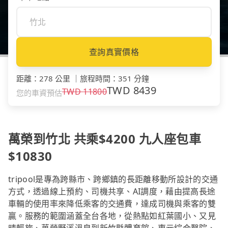
查詢真實價格
距離
：
278 公里
｜
旅程時間
：
351 分鐘
TWD
8439
TWD
11800
您的車資預估
萬榮到竹北 共乘$4200 九人座包車
$10830
tripool是專為跨縣市、跨鄉鎮的長距離移動所設計的交通
方式，透過線上預約、司機共享、AI調度，藉由提高長途
車輛的使用率來降低乘客的交通費，達成司機與乘客的雙
贏。服務的範圍涵蓋全台各地，從熱點如紅葉國小、又見