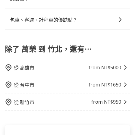
且更會額外浪費時間在轉乘與等車上，現在還不馬上來
與資訊。長途接送價格比計程車車資更優惠。 - 計程
雙十等）能用更少的司機來服務更多的旅客，意味著使
預約tripool！如果你是三人以下要乘車，也可參考
只要完成預約並付款完成，訂單就成立，tripool也保證
車：優點是24小時隨叫隨到，價格按錶計費，但若遇交
用到不熟悉的司機或者轉單給其他車行的情況比同行更
tripool的拼車共乘服務，最多可再節省50%的交通費
派車。在出發前一天晚上八點時，會透過電子郵件與簡
通塞車時亦會加收延遲費用，一般屬短程接駁為主。 -
包車、客運、計程車的優缺點？
低，如此便反應在服務品質的控管會更佳。但tripool網
用。
訊提供司機的姓名、電話、車牌、車型等資訊，如在約
白牌車：優點是價格相對較低，有的還可喊價。但安全
站上的價格是動態的，一般來說越早預訂價格越優，且
包車：能提供客製化的交通方式，您可以自由安排行程
定好的時間與上車地點沒有看到司機，可主動電話聯
性和服務質量無法保障，需要自行承擔風險，遇到狀況
保證前一天中午以前均可全額取消退費，如已經決定好
上、下車，不需與旅客共乘。但通常需要提前預約。 客
繫，可能原本約定的地點不適合暫停而改停靠在附近的
事後也無法申訴退費。
要從萬榮去竹北，請儘早下訂以把握最划算的價格。
運：最經濟實惠的交通方式，通常有固定的路線和時間
除了 萬榮 到 竹北，還有⋯
位置。但如果遇到車輛故障或者前一趟車嚴重耽誤，
表。不必擔心自己開車的安全風險。但是客運的班次和
tripool會盡快改派以減少乘客等待的時間。
行車路線可能不太頻繁。 計程車：可以隨叫隨到，並且
from NT$
5000
從
高雄市
不必擔心停車位的問題。但是，計程車的費用相對較
高，車輛選擇不如包車多，且大都屬短程接駁為主。
from NT$
1650
從
台中市
from NT$
950
從
新竹市