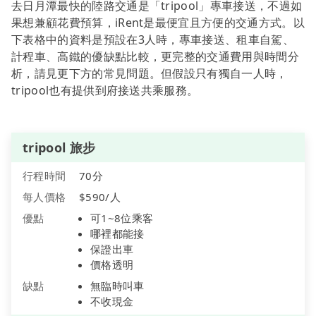
去日月潭最快的陸路交通是「tripool」專車接送，不過如
果想兼顧花費預算，iRent是最便宜且方便的交通方式。以
下表格中的資料是預設在3人時，專車接送、租車自駕、
計程車、高鐵的優缺點比較，更完整的交通費用與時間分
析，請見更下方的常見問題。但假設只有獨自一人時，
tripool也有提供到府接送共乘服務。
tripool 旅步
行程時間
70分
每人價格
$590/人
優點
可1~8位乘客
哪裡都能接
保證出車
價格透明
缺點
無臨時叫車
不收現金