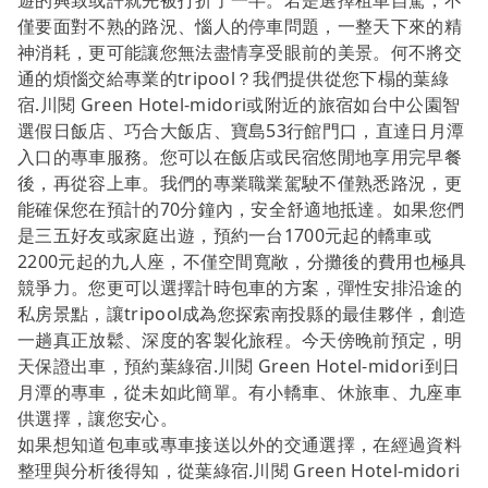
遊的興致或許就先被打折了一半。若是選擇租車自駕，不
僅要面對不熟的路況、惱人的停車問題，一整天下來的精
神消耗，更可能讓您無法盡情享受眼前的美景。何不將交
通的煩惱交給專業的tripool？我們提供從您下榻的葉綠
宿.川閱 Green Hotel-midori或附近的旅宿如台中公園智
選假日飯店、巧合大飯店、寶島53行館門口，直達日月潭
入口的專車服務。您可以在飯店或民宿悠閒地享用完早餐
後，再從容上車。我們的專業職業駕駛不僅熟悉路況，更
能確保您在預計的70分鐘內，安全舒適地抵達。如果您們
是三五好友或家庭出遊，預約一台1700元起的轎車或
2200元起的九人座，不僅空間寬敞，分攤後的費用也極具
競爭力。您更可以選擇計時包車的方案，彈性安排沿途的
私房景點，讓tripool成為您探索南投縣的最佳夥伴，創造
一趟真正放鬆、深度的客製化旅程。今天傍晚前預定，明
天保證出車，預約葉綠宿.川閱 Green Hotel-midori到日
月潭的專車，從未如此簡單。有小轎車、休旅車、九座車
供選擇，讓您安心。
如果想知道包車或專車接送以外的交通選擇，在經過資料
整理與分析後得知，從葉綠宿.川閱 Green Hotel-midori