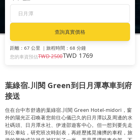
查詢真實價格
距離
：
67 公里
｜
旅程時間
：
68 分鐘
TWD
1769
TWD
2500
您的車資預估
葉綠宿.川閱 Green到日月潭專車到府
接送
住在台中市舒適的葉綠宿.川閱 Green Hotel-midori，窗
外的陽光正召喚著您前往心儀已久的日月潭以及周邊的水
社碼頭、日月潭水社、伊達邵遊客中心。但一想到要先走
到公車站，研究班次時刻表，再經歷搖晃擁擠的車程，旅