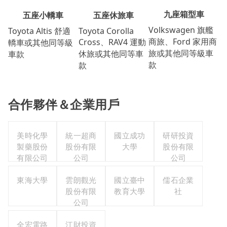
九座箱型車
五座休旅車
五座小轎車
Volkswagen 旗艦
Toyota Corolla
Toyota Altis 舒適
商旅、Ford 家用商
Cross、RAV4 運動
轎車或其他同等級
旅或其他同等級車
休旅或其他同等車
車款
款
款
合作夥伴＆企業用戶
美時化學
統一超商
國立成功
研研投資
製藥股份
股份有限
大學
股份有限
有限公司
公司
公司
東海大學
雲朗觀光
國立臺中
儒石企業
股份有限
教育大學
社
公司
全宏電路
江財投資