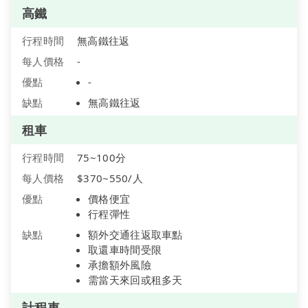
高鐵
行程時間
無高鐵往返
每人價格
-
優點
-
缺點
無高鐵往返
租車
行程時間
75~100分
每人價格
$370~550/人
優點
價格便宜
行程彈性
缺點
額外交通往返取車點
取還車時間受限
承擔額外風險
需當天來回或租多天
計程車