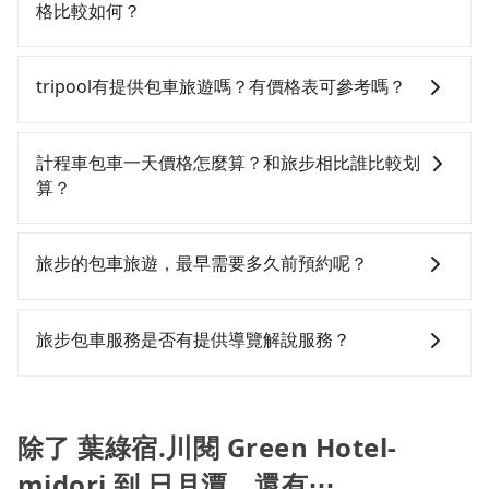
能的罰單都需自付。再者，和運的iRent只提供最基本的
為1,725~2,100元間，若改選tripool的專車服務可再更
出遊時安全更有保障。
格比較如何？
車型，如Toyota Yaris、Prius C、Vios這類乘坐體驗較
便宜。但如果要考慮到回程，南投縣僅有合法計程車約
差的車款，如果人數超過四位，更是沒有較大的七人座
340輛，數量約為台中市的4%、密度僅雙北的0.2%，其
在服務品質許可下，乘客當然希望價格越便宜越好，而
或九人座可供選擇，而且無人租車最令人詬病的就是車
叫車的難度是雙北市的490倍。再加上台中市有些計程車
市場上稍具規模且合法經營的業者，有以短程與城市為
tripool有提供包車旅遊嗎？有價格表可參考嗎？
況，打開車門才發現仍有上一組乘客遺留的垃圾或者撞
司機不按錶計費，約有27%會採現場議價，建議最好先
主的台灣大車隊、大都會、LINE Taxi、Uber，機場接送
凹的車門仍未被修理，每一次租車都好像在開樂透一
上網預約，以免當場被坑受騙。雖然葉綠宿.川閱 Green
則有肯驛、全鋒、格上租車、和運租車，包車旅遊則是
tripool提供全台各地包括日月潭與葉綠宿.川閱 Green
樣。另外，偶爾也會遇到明明已經預約了時間但上一位
Hotel-midori到日月潭的跳表小黃可能較為便宜，但當
KKDAY、KLOOK、叫車吧等。tripool旅步專注在長程
Hotel-midori的包車旅遊，從單純的單趟接送到算時間
計程車包車一天價格怎麼算？和旅步相比誰比較划
用戶卻遲遲尚未歸還，又或者要還車時卻偏偏找不到停
你們人數超過四位時，叫兩輛計程車的費用就貴了，改
單程接送與跨縣市計時包車，不論從哪邊去哪裡（當然
的計時包車都有，可彈性選擇2~12小時的服務，滿足家
算？
車位，對於急著用車或者要載其他乘客的人來說就有不
預約一輛tripool的九人座廂型車最高可省$1,200。
也包括葉綠宿.川閱 Green Hotel-midori去日月潭），
族出遊、朋友聚會、婚喪喜慶等不同的需求。價格透
小的風險。最後，雖然路邊隨租隨還看似方便，但實際
全台保證出車。由於有高效的車輛調度能力，能以市價
明、無隱藏費用，網站試算即真實價格，免去來回電話
計程車包車的價格通常根據時間或距離計算，包車的價
使用時還是有其區域的限制，實際可停靠的地點與你的
7~8折提供專車到府服務，是絕大多數乘客出行的最佳選
確認。一天包車的價格可能跟其他車隊相差無幾，但是
格通常是根據時間或距離來計算，而且在不同城市和地
旅步的包車旅遊，最早需要多久前預約呢？
上下車地點仍有段距離，在遇到下雨天或者載行李時，
擇。
如果只需要短時數或者單程專車服務者，敢大聲說我們
區，價格可能有所不同。另外，計程車包車價格也可能
就顯得非常不便。
價格絕對最划算。網站上可直接挑選小轎車、休旅車、
會因為交通狀況等因素而有所變動。因此，在預定包車
當您的行程確定後，建議盡早預訂包車服務，因為旅步
或九人座箱型車，如需10人以上巴士，請來信洽詢。
之前，最好先詢問清楚具體價格和注意事項。相比之
提供早鳥優惠，您越早預訂就能享有更優惠的價格。所
旅步包車服務是否有提供導覽解說服務？
下，旅步的包車服務價格相對更為透明和具體，一般是
以不妨趁早訂購，享受更划算的價格。
按照包車時間和里程、車型來計費，價格在網站上公開
抱歉！目前旅步的包車服務暫無提供導覽服務，如果您
透明，方便客戶可以更加準確地了解行程所需時間和費
需要導覽服務，可事先透過電子郵件
用。
booking@tripool.app聯繫我們，將有專人協助回覆確
除了 葉綠宿.川閱 Green Hotel-
認是否能協助安排。
midori 到 日月潭，還有⋯