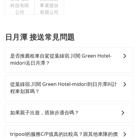
科技有限
事業股份
公司
有限公司
日月潭 接送常見問題
是否推薦租車自駕從葉綠宿.川閱 Green Hotel-
midori去日月潭？
如果你有台灣駕照且對自己駕駛技術有信心，且在車上
時不需要閉目養神（因為要自己開車），最重要的是你
從葉綠宿.川閱 Green Hotel-midori到日月潭叫計
當天就要來回，那在台中路邊可隨租隨借的iRent應該是
程車划算嗎？
你最便宜選擇。註冊完iRent的app後，可以每小時
$115~205承租小轎車，每公里再額外加收$3.2，從葉綠
如選擇小黃直達，在台中可以透過app叫車的有55688台
宿.川閱 Green Hotel-midori到日月潭的花費預估為
灣大車隊、Uber、Line Taxi、Yoxi等，如果在路邊攔不
如果親子出遊，搭旅步適合嗎？
$1,100~1,650（金額差異來自於平假日、車款差異、抵
到車，也可考慮打電話至葉綠宿.川閱 Green Hotel-
達目的地後多久原路返回），雖已將eTag和可能的每小
midori附近的計程車隊，如國泰交通、干城衛星車隊、
適合的，另外旅步也特別為您心愛的寶貝準備了兒童座
時40元路邊停車費用預估進去，但額外的汽車保險與可
金鼎順計程車等叫車看看。依照里程跳錶計算，價格約
椅及兒童用增高墊供您選購(租借300元/個)，讓您和孩子
tripool的服務C/P值真的比較高？跟其他車隊的價