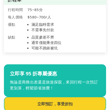
行程時間
75~85分
每人價格
$580~700/人
優點
滿足臨時需求
不需事先付款
缺點
品質參差不齊
通常僅能乘坐四位
可能不跳錶被坑
立即享 95 折專屬優惠
無論是商務出差還是旅遊探親，來回行程一次預訂
更划算，輕鬆節省旅費！
立即預訂，享受折扣