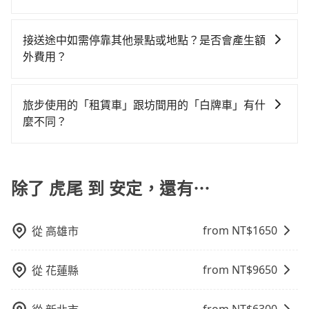
乘客負擔，沒有其他巧令名目的隱藏費用，網站上看到
市接送的需求，tripool都能滿足你。乘車前一天下午五
好叫，建議事先做好規劃。再加上雲林縣有些計程車司
是沒有較大的七人座或九人座可供選擇，而且無人租車
的300倍。縱使幸運攔到一輛小黃了，雲林縣少部分小黃
當您使用 tripool 旅步乘車日期當天，若發生以下 3 項
的價格皆為真實價格。
點以前完成預約，隔天保證出車。如需公司報帳打統
機不按錶計費，約有35%會採現場議價，建議最好先上
最令人詬病的就是車況，打開車門才發現仍有上一組乘
司機不按表收費，看乘客是外地人便漫天喊價或恣意繞
原因，司機有權拒絕服務： 1) 當日搭車人數或行李超過
編，在結帳時可以受理，並於乘車後一週內寄出電子收
接送途中如需停靠其他景點或地點？是否會產生額
網預約，以免當場被坑受騙。雖然虎尾到安定的跳表小
客遺留的垃圾或者撞凹的車門仍未被修理，每一次租車
路。但如果全程使用tripool並到府專車接送，則每人平
訂購時填寫的數量。請務必確實填寫當日實際攜帶的行
據。
外費用？
黃可能較為便宜，但當你們人數超過四位時，叫兩輛計
都好像在開樂透一樣。另外，偶爾也會遇到明明已經預
均花費約510元，費時1小時1分鐘。選擇搭乘高鐵而不
李及乘坐的總人數，包含成人及兒童／嬰幼兒。 2) 孩童
程車的費用就貴了，如選擇tripool的九人座，可用約8.5
約了時間但上一位用戶卻遲遲尚未歸還，又或者要還車
預約包車，不僅每人至少額外負擔60元車資，而且更會
當您預約旅步的「單程專車」，如果需要在途中加點停
同行，卻無自備或加購兒童座椅。提醒您，為了保護孩
折預約一台專車服務。
時卻偏偏找不到停車位，對於急著用車或者要載其他乘
額外浪費18分鐘在轉乘與等車上，現在還不馬上來預約
靠，您可以參考我們的「加點服務」，每個點距離在 5
童的安全，依道路交通安全規則規定，四歲以下的孩童
旅步使用的「租賃車」跟坊間用的「白牌車」有什
客的人來說就有不小的風險。最後，雖然路邊隨租隨還
tripool！如果你是三人以下要乘車，也可參考tripool的
公里內，需額外支付 200 元，且每個點最多停留 5 分
必須乘坐兒童座椅。 3) 搭乘寵物友善專車卻沒有裝籠。
麼不同？
看似方便，但實際使用時還是有其區域的限制，實際可
拼車共乘服務，最多可再節省50%的交通費用。
鐘。加點費用可以在乘車當天下車前給司機現付。如果
避免影響行車安全，請您務將寵物置入提籠或提袋內。
停靠的地點與你的上下車地點仍有段距離，在遇到下雨
旅步所使用的是符合政府法規的租賃車，車牌以白底黑
您選擇「計時包車」，中途需要加點停靠，則不需要額
天或者載行李時，就顯得非常不便。
字的「R」開頭，受車隊嚴格管理及審核後才可入隊，成
外支付費用。
為旅步貴賓服務用車。與一些私家車充當營業用車違法
除了 虎尾 到 安定，還有⋯
接載的「白牌車」不同。旅步所使用的車輛合法且符合
相關法規。
from NT$
1650
從
高雄市
from NT$
9650
從
花蓮縣