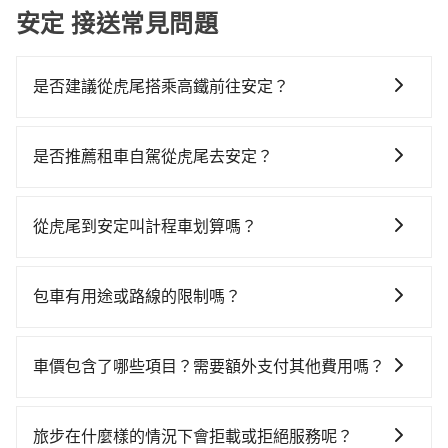
安定 接送常見問題
是否建議從虎尾搭乘高鐵前往安定？
若要從虎尾搭高鐵前往安定，高鐵較貴、費時、轉車麻
煩，且難叫計程車前往高鐵站！不過從最早一班車06:47
是否推薦租車自駕從虎尾去安定？
到末班車23:12，雲林-台南一天最多僅27班次，如果行
如果你有台灣駕照且對自己駕駛技術有信心，且在車上
程緊湊或趕不上末班車，那就該考慮預約專車接送。假
時不需要閉目養神（因為要自己開車），最重要的是你
設從雲林縣虎尾鎮步行或搭乘公車前往雲林高鐵站，接
從虎尾到安定叫計程車划算嗎？
當天就要來回，那在雲林路邊可隨租隨借的iRent應該是
著在站內購買高鐵票、通過閘口、並在月台上等待列車
如選擇小黃直達，在雲林可以透過app叫車的有55688台
你最便宜選擇。註冊完iRent的app後，可以每小時
的到來，大概又過了15分鐘，再乘坐28~30分鐘（平均
灣大車隊，如果在路邊攔不到車，也可考慮打電話至虎
$115~205承租小轎車，每公里再額外加收$3.2，從虎尾
29分）的高鐵從雲林站前往台南高鐵站，每人票價420
包車有用途或路線的限制嗎？
尾附近的計程車隊，如虎尾計程車卡爾車隊、龍錡車
到安定的花費預估為$1,200~1,700（金額差異來自於平
元，再用5分鐘出站、等待車站前排班的計程車，搭上小
不管是從虎尾前往安定或是全台灣任何地方，只要是長
行、虎尾綠島計程車等叫車看看。依照里程跳錶計算，
假日、車款差異、抵達目的地後多久原路返回），雖已
黃後約花30分鐘、車費600元後，抵達台南市安定區的
途交通且途中遵守台灣法律，無論是清明掃墓、包車旅
價格約為1,575~1,900元間。不過雲林縣僅有合法計程車
將eTag和可能的每小時40元路邊停車費用預估進去，但
車價包含了哪些項目？需要額外支付其他費用嗎？
目的地。全程加上轉車時間共1小時19分鐘，假設4位同
遊、參加喜宴/喪禮、就醫回診、登山露營、學生搬家、
約200輛，計程車密度為雙北的0.4%，也就是說要臨時
額外的汽車保險與可能的罰單都需自付。再者，和運的
行，高鐵加轉乘之平均每人花費為570元。不過雲林縣領
官網上顯示的車價已經包含了租車、司機、高速公路過
投票返鄉、商務出差、貴賓來訪、寵物檢疫、預約叫
叫到小黃的難度是台北或新北的300倍之多。如果當天或
iRent只提供最基本的車型，如Toyota Yaris、Prius C、
有合法執照的計程車僅有200多輛，計程車的密度為雙北
路費、油資、保險、小費，司機的餐費與住宿費不需要
車、機場接送、定期洗腎、包月上下班，或者任何跨縣
隔天也要原路返回，台南市安定區的計程車也不是這麼
旅步在什麼樣的情況下會拒載或拒絕服務呢？
Vios這類乘坐體驗較差的車款，如果人數超過四位，更
的0.4%，換句話說，臨時要叫小黃的難度是雙北大城市