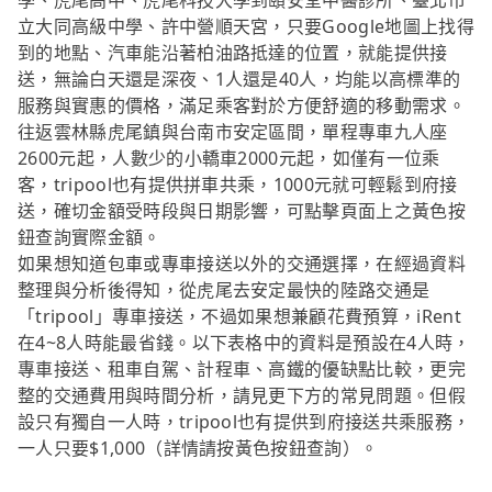
學、虎尾高中、虎尾科技大學到頤安堂中醫診所、臺北市
立大同高級中學、許中營順天宮，只要Google地圖上找得
到的地點、汽車能沿著柏油路抵達的位置，就能提供接
送，無論白天還是深夜、1人還是40人，均能以高標準的
服務與實惠的價格，滿足乘客對於方便舒適的移動需求。
往返雲林縣虎尾鎮與台南市安定區間，單程專車九人座
2600元起，人數少的小轎車2000元起，如僅有一位乘
客，tripool也有提供拼車共乘，1000元就可輕鬆到府接
送，確切金額受時段與日期影響，可點擊頁面上之黃色按
鈕查詢實際金額。
如果想知道包車或專車接送以外的交通選擇，在經過資料
整理與分析後得知，從虎尾去安定最快的陸路交通是
「tripool」專車接送，不過如果想兼顧花費預算，iRent
在4~8人時能最省錢。以下表格中的資料是預設在4人時，
專車接送、租車自駕、計程車、高鐵的優缺點比較，更完
整的交通費用與時間分析，請見更下方的常見問題。但假
設只有獨自一人時，tripool也有提供到府接送共乘服務，
一人只要$1,000（詳情請按黃色按鈕查詢）。