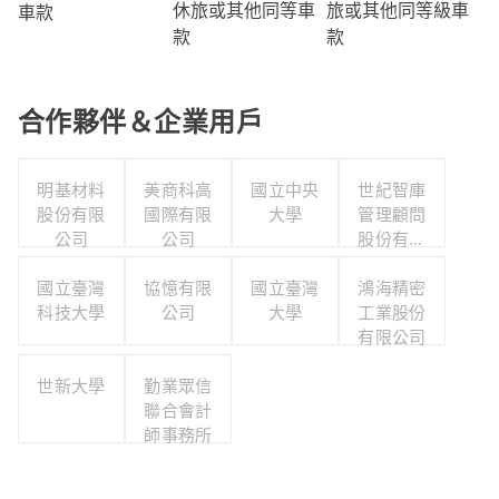
旅或其他同等級車
休旅或其他同等車
車款
款
款
合作夥伴＆企業用戶
明基材料
美商科高
國立中央
世紀智庫
股份有限
國際有限
大學
管理顧問
公司
公司
股份有限
公司
國立臺灣
協憶有限
國立臺灣
鴻海精密
科技大學
公司
大學
工業股份
有限公司
世新大學
勤業眾信
聯合會計
師事務所