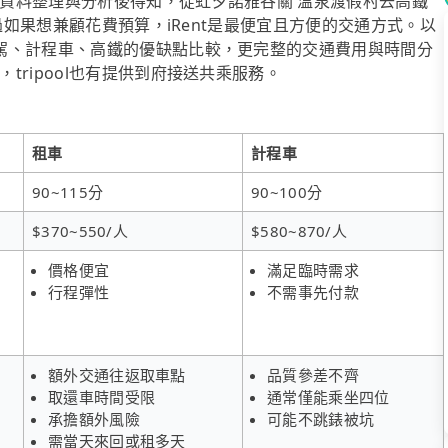
資料整理與分析後得知，從虹夕諾雅谷關 溫泉渡假村去高鐵
不過如果想兼顧花費預算，iRent是最便宜且方便的交通方式。以
駕、計程車、高鐵的優缺點比較，更完整的交通費用與時間分
ripool也有提供到府接送共乘服務。
租車
計程車
90~115分
90~100分
$370~550/人
$580~870/人
價格便宜
滿足臨時需求
行程彈性
不需事先付款
額外交通往返取車點
品質參差不齊
取還車時間受限
通常僅能乘坐四位
承擔額外風險
可能不跳錶被坑
需當天來回或租多天