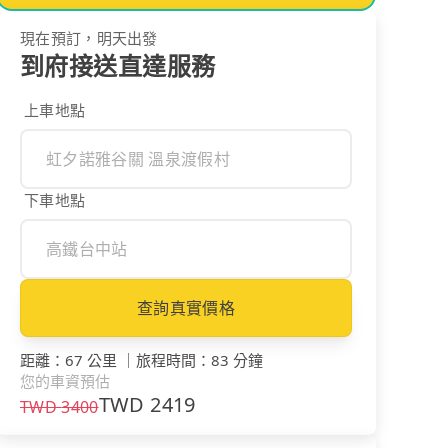
現在預訂，明天出發
到府接送直達服務
上車地點
下車地點
查詢真實價格
距離
：
67 公里
｜
旅程時間
：
83 分鐘
您的車資預估
TWD
2419
TWD
3400