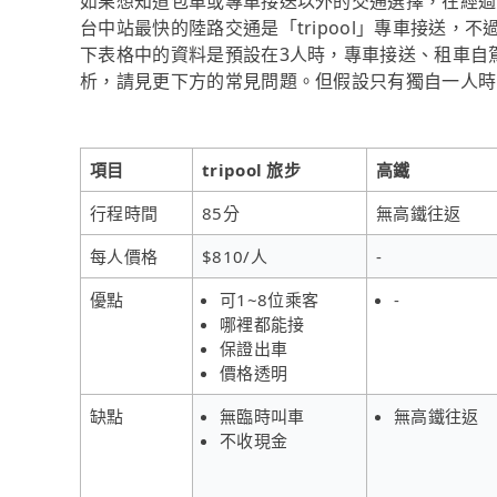
如果想知道包車或專車接送以外的交通選擇，在經過
台中站最快的陸路交通是「tripool」專車接送，
下表格中的資料是預設在3人時，專車接送、租車自
析，請見更下方的常見問題。但假設只有獨自一人時，t
項目
tripool 旅步
高鐵
行程時間
85分
無高鐵往返
每人價格
$810/人
-
優點
可1~8位乘客
-
哪裡都能接
保證出車
價格透明
缺點
無臨時叫車
無高鐵往返
不收現金