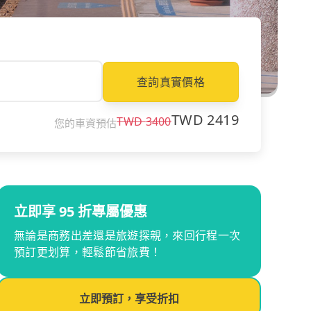
查詢真實價格
TWD
2419
TWD
3400
您的車資預估
立即享 95 折專屬優惠
無論是商務出差還是旅遊探親，來回行程一次
預訂更划算，輕鬆節省旅費！
立即預訂，享受折扣