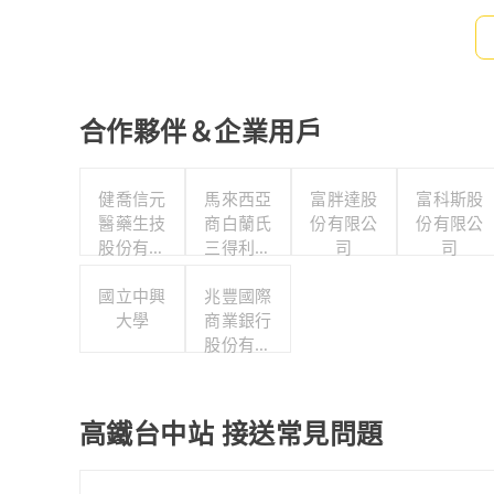
合作夥伴＆企業用戶
健喬信元
馬來西亞
富胖達股
富科斯股
醫藥生技
商白蘭氏
份有限公
份有限公
股份有限
三得利股
司
司
公司
份有限公
國立中興
司台灣分
兆豐國際
大學
商業銀行
公司
股份有限
公司
高鐵台中站 接送常見問題