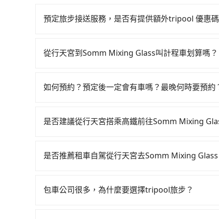
預定旅步接送服務，是否有提供額外tripool 優惠
旅步有針對已訂購去程，但也有回程需求的乘客提
價錢更優惠」，即可獲取回程95折折價券，供您預
從行天宮到Somm Mixing Glass叫計程車划算嗎？
如選擇小黃直達，在台北可以透過app叫車的有55688台
到車，也可考慮打電話至行天宮附近的計程車隊，
如何預約？預定後一定會有車嗎？最晚何時要預約
依照里程跳錶計算，價格約為4,140~5,000元間，但
如要預約從行天宮前往Somm Mixing Glas
服務品質上，tripool都是你從行天宮到Somm Mixi
查到真實價格，照著步驟填寫完乘客資料與線上刷
是否建議從行天宮搭乘高鐵前往Somm Mixing Gla
訊以及電子郵件確認信，如此就完成預約了，而司機
若要從行天宮搭高鐵前往Somm Mixing Glass
提供。一旦付款完畢，tripool保證出車。一般
台中一天最多有102班次高鐵可搭乘。假設從行天宮
需要，前一天傍晚五點前仍會收單，最遲如當天下
是否推薦租車自駕從行天宮去Somm Mixing Glas
費約200元、車程約16分鐘。抵達高鐵站後，步行
雖然從行天宮到Somm Mixing Glass可以
分鐘（平均57分）的高鐵從台北站前往台中高鐵站
轎車如Toyota Yaris、Nissan Kicks，一天租金$1
車，搭上小黃後約花22分鐘、車費300元後，抵達Somm
包車公司很多，為什麼要選擇tripool旅步？
租金約$4,500，油錢（每公里約3元）、eTag
時間共2小時10分鐘，假設3位同行，高鐵加轉乘之平
旅步提供多種車型，從轎車、休旅車到九人座，讓
計。如果每日行駛里程超過200~400公里，還會額
送，則每人平均花費約840元，費時2小時1分鐘。