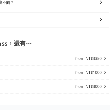
駛。關於價格，旅步官網可一鍵即時查價，所示價格絕無隱藏
天宮與Somm Mixing Glass，不然就是需要一次租
不馬上來預約tripool！如果你僅有兩位乘車，也可參考
麼不同？
讓您在規劃行程時能更無後顧之憂。無論您是要前往市區還是
6,100起。透過app預約tripool的單程專車接送才是前往
通費用。
底黑字的「R」開頭，受車隊嚴格管理及審核後才可入隊，成
果您正在尋找一家可靠的包車公司，tripool旅步絕對是您
違法接載的「白牌車」不同。旅步所使用的車輛合法且符合相
行程上、下車，不需與旅客共乘。但通常需要提前預約。 客
時間表。不必擔心自己開車的安全風險。但是客運的班次和行
並且不必擔心停車位的問題。但是，計程車的費用相對較高，車
lass，還有⋯
from NT$
3350
from NT$
1000
from NT$
3000