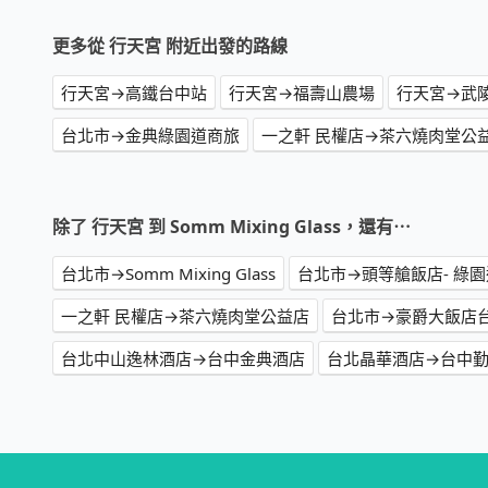
更多從 行天宮 附近出發的路線
行天宮→高鐵台中站
行天宮→福壽山農場
行天宮→武
台北市→金典綠園道商旅
一之軒 民權店→茶六燒肉堂公
除了 行天宮 到 Somm Mixing Glass，還有⋯
台北市→Somm Mixing Glass
台北市→頭等艙飯店- 綠
一之軒 民權店→茶六燒肉堂公益店
台北市→豪爵大飯店
台北中山逸林酒店→台中金典酒店
台北晶華酒店→台中勤美洲際酒