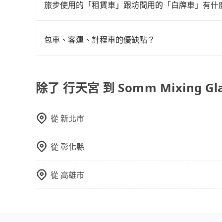
途安全無憂，我們的司機都是專業且可靠的職業駕
公司都沒法提供甲租乙還的服務，所以要不當天就需往返行
資，而且更會額外浪費9分鐘在轉乘與等車上，現在還
旅步使用的「租賃車」跟坊間用的「白牌車」有什
費用，且還提供優於其他業者更彈性的取消政策，
用多天，如此預計小轎車的花費至少$3,100、九人座$
tripool的拼車共乘服務，最多可再節省50%的交
旅步所使用的是符合政府法規的租賃車，車牌以白
郊區，我們都可以為您提供最佳的旅遊體驗。所以，如
最便宜方便的選擇。
為旅步貴賓服務用車。與一些私家車充當營業用車
值得信任的不二選擇！
包車、客運、計程車的優缺點？
關法規。
包車：能提供客製化的交通方式，您可以自由安排
運：最經濟實惠的交通方式，通常有固定的路線和
車路線可能不太頻繁。 計程車：可以隨叫隨到，
除了 行天宮 到 Somm Mixing G
輛選擇不如包車多，且大都屬短程接駁為主。
從
新北市
從
彰化縣
從
高雄市