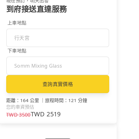
現在預訂，明天出發
到府接送直達服務
上車地點
下車地點
查詢真實價格
距離
：
164 公里
｜
旅程時間
：
121 分鐘
您的車資預估
TWD
2519
TWD
3500