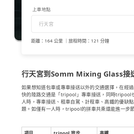
上車地點
距離
：
164 公里
｜
旅程時間
：
121 分鐘
行天宮到Somm Mixing Glass接
如果想知道包車或專車接送以外的交通選擇，在經過資料整
快的陸路交通是「tripool」專車接送，同時trip
人時，專車接送、租車自駕、計程車、高鐵的優缺點
題。如僅有一人時，tripool的拼車共乘還能進一步
項目
tripool 旅步
高鐵