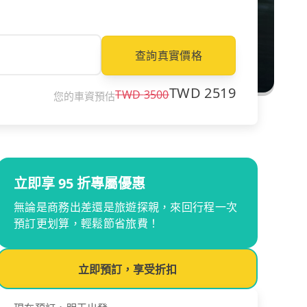
查詢真實價格
TWD
2519
TWD
3500
您的車資預估
立即享 95 折專屬優惠
無論是商務出差還是旅遊探親，來回行程一次
預訂更划算，輕鬆節省旅費！
立即預訂，享受折扣