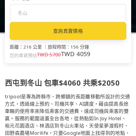
查詢真實價格
距離
：
216 公里
｜
旅程時間
：
156 分鐘
TWD
4059
TWD
5700
您的車資預估
西屯到冬山 包車$4060 共乘$2050
tripool是專為跨縣市、跨鄉鎮的長距離移動所設計的交通
方式，透過線上預約、司機共享、AI調度，藉由提高長途
車輛的使用率來降低乘客的交通費，達成司機與乘客的雙
贏。服務的範圍涵蓋全台各地，從熱點如In Joy Hotel、
裕元花園酒店、林酒店到冬山火車站、天使星夢渡假村、
田野森農場Morilife，只要Google地圖上找得到的地點、