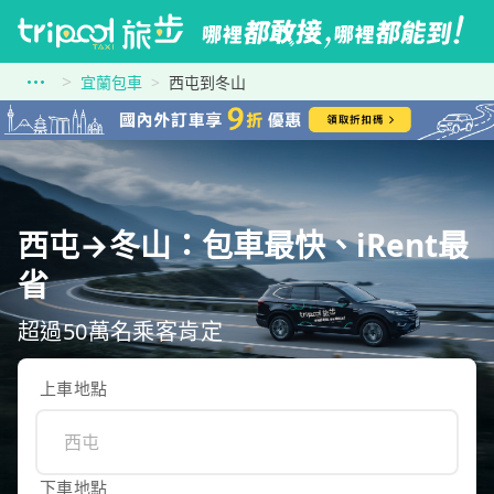
宜蘭包車
西屯到冬山
西屯→冬山：包車最快、iRent最
省
超過50萬名乘客肯定
上車地點
下車地點