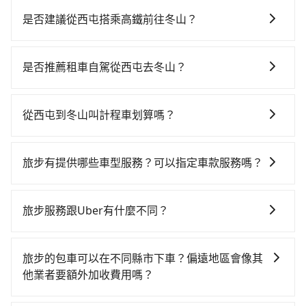
是否建議從西屯搭乘高鐵前往冬山？
若要從西屯搭高鐵前往冬山，高鐵較貴、費時！從最早
06:05一直到23:03，台中-南港一天最多有103班次高鐵
是否推薦租車自駕從西屯去冬山？
可搭乘。假設從台中市西屯區前往最靠近的台中高鐵
如果你有台灣駕照且對自己駕駛技術有信心，且在車上
站，叫一輛計程車花費約300元、車程約20分鐘。抵達
時不需要閉目養神（因為要自己開車），最重要的是你
高鐵站後，步行進站、現場購票並於月台排隊的時間約
從西屯到冬山叫計程車划算嗎？
當天就要來回，那在台中路邊可隨租隨借的iRent應該是
20分鐘，再乘坐54~81分鐘（平均68分）的高鐵從台中
如選擇小黃直達，在台中可以透過app叫車的有55688台
你最便宜選擇。註冊完iRent的app後，可以每小時
站前往南港高鐵站，每人票價750元，再用10分鐘出
灣大車隊、Uber、Line Taxi、Yoxi等，如果在路邊攔不
$115~205承租小轎車，每公里再額外加收$3.2，從西屯
站、等待車站前排班的計程車，搭上小黃後約花70分
旅步有提供哪些車型服務？可以指定車款服務嗎？
到車，也可考慮打電話至西屯附近的計程車隊，如聯美
到冬山的花費預估為$2,850~3,500（金額差異來自於平
鐘、車費1,900元後，抵達宜蘭縣冬山鄉的目的地。全程
旅步有提供小轎車、休旅車、九人座供您選擇，若您有
汽車行、TND皇家多元化計程車、龍興計程車行永福站
假日、車款差異、抵達目的地後多久原路返回），雖已
加上轉車時間共3小時2分鐘，假設3位同行，高鐵加轉乘
指定車款服務的需求，可以先將您的需先提供旅步，會
無線車隊等叫車看看。依照里程跳錶計算，價格約為
將eTag和可能的每小時40元路邊停車費用預估進去，但
旅步服務跟Uber有什麼不同？
之平均每人花費為1,480元。不過，台中市少部分小黃司
有專人回覆您。
5,450~6,500元間，但如改預約tripool可省高達
額外的汽車保險與可能的罰單都需自付。再者，和運的
機不按表收費，看乘客是外地人便漫天喊價或恣意繞
tripool 旅步具備以下特色： (1) 採事前預約制。 (2) 在
$2,400。但如果要考慮到回程，宜蘭縣僅有合法計程車
iRent只提供最基本的車型，如Toyota Yaris、Prius C、
路。但如果全程使用tripool並到府專車接送，則每人平
中長程提供最優惠的價格。 (3) 全台服務，不分城市與郊
約750輛，數量約為台中市的10%、密度僅雙北的
旅步的包車可以在不同縣市下車？偏遠地區會像其
Vios這類乘坐體驗較差的車款，如果人數超過四位，更
均花費約1,350元，費時2小時36分鐘。選擇搭乘高鐵而
區。 (4) 有較為嚴謹的乘車時間與取消政策。
0.9%，其叫車的難度是雙北市的120倍。再加上台中市
他業者要額外加收費用嗎？
是沒有較大的七人座或九人座可供選擇，而且無人租車
不預約包車，不僅每人至少額外負擔130元車資，而且更
有些計程車司機不按錶計費，約有27%會採現場議價，
最令人詬病的就是車況，打開車門才發現仍有上一組乘
會額外浪費26分鐘在轉乘與等車上，現在還不馬上來預
旅步的包車服務非常方便，您可以在不同縣市下車。對