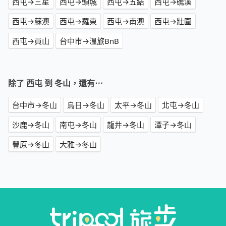
西屯→三星
西屯→頭城
西屯→五結
西屯→礁溪
西屯→蘇澳
西屯→羅東
西屯→南澳
西屯→壯圍
西屯→員山
台中市→溫旅BnB
除了 西屯 到 冬山，還有⋯
台中市→冬山
烏日→冬山
太平→冬山
北屯→冬山
沙鹿→冬山
南屯→冬山
龍井→冬山
潭子→冬山
豐原→冬山
大雅→冬山