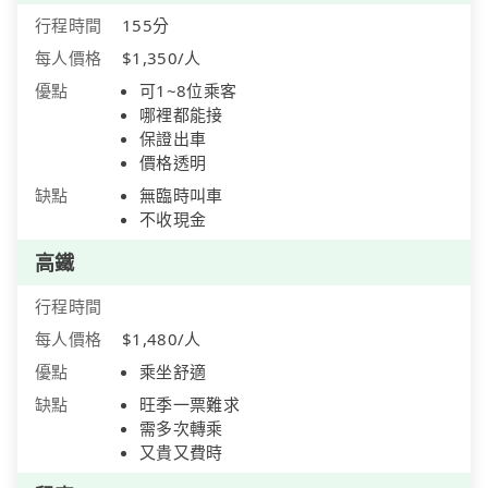
行程時間
155分
每人價格
$1,350/人
優點
可1~8位乘客
哪裡都能接
保證出車
價格透明
缺點
無臨時叫車
不收現金
高鐵
行程時間
每人價格
$1,480/人
優點
乘坐舒適
缺點
旺季一票難求
需多次轉乘
又貴又費時