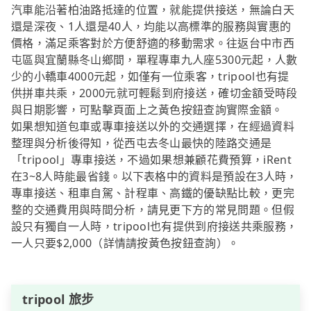
汽車能沿著柏油路抵達的位置，就能提供接送，無論白天
還是深夜、1人還是40人，均能以高標準的服務與實惠的
價格，滿足乘客對於方便舒適的移動需求。往返台中市西
屯區與宜蘭縣冬山鄉間，單程專車九人座5300元起，人數
少的小轎車4000元起，如僅有一位乘客，tripool也有提
供拼車共乘，2000元就可輕鬆到府接送，確切金額受時段
與日期影響，可點擊頁面上之黃色按鈕查詢實際金額。
如果想知道包車或專車接送以外的交通選擇，在經過資料
整理與分析後得知，從西屯去冬山最快的陸路交通是
「tripool」專車接送，不過如果想兼顧花費預算，iRent
在3~8人時能最省錢。以下表格中的資料是預設在3人時，
專車接送、租車自駕、計程車、高鐵的優缺點比較，更完
整的交通費用與時間分析，請見更下方的常見問題。但假
設只有獨自一人時，tripool也有提供到府接送共乘服務，
一人只要$2,000（詳情請按黃色按鈕查詢）。
tripool 旅步