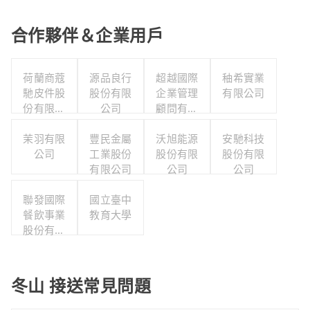
合作夥伴＆企業用戶
荷蘭商蔻
源品良行
超越國際
秞希實業
馳皮件股
股份有限
企業管理
有限公司
份有限公
公司
顧問有限
司
公司
茉羽有限
豐民金屬
沃旭能源
安馳科技
公司
工業股份
股份有限
股份有限
有限公司
公司
公司
聯發國際
國立臺中
餐飲事業
教育大學
股份有限
公司
冬山 接送常見問題