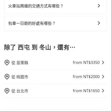
建議最好先上網預約，以免當場被坑受騙。綜合以上，
客遺留的垃圾或者撞凹的車門仍未被修理，每一次租車
約tripool！如果你僅有兩位乘車，也可參考tripool的拼
於偏遠地區，我們提供的價格已經包含了所有基本的費
火車站周邊的交通方式有哪些？
無論在價格或服務品質上，tripool都是你從西屯到冬山
都好像在開樂透一樣。另外，偶爾也會遇到明明已經預
車共乘服務，最多可再節省50%的交通費用。
用，不會像其他業者那樣收取額外費用。但如果您需要
的最佳選擇。
約了時間但上一位用戶卻遲遲尚未歸還，又或者要還車
火車站通常是城市的交通樞紐，以下是火車站常見交通
前往的地點屬於高海拔山區等特殊地點，就可能會需要
時卻偏偏找不到停車位，對於急著用車或者要載其他乘
方式： 公車或客運：乘坐公車或客運到達或離開火車
支付額外的費用，不過別擔心，您可以透過旅步官網查
包車一日遊的好處有哪些？
客的人來說就有不小的風險。最後，雖然路邊隨租隨還
站，相對便宜經濟。 計程車：乘坐計程車到達或離開火
詢到具體的費用。
看似方便，但實際使用時還是有其區域的限制，實際可
包車一日遊的好處很多，首先，包車可以依照自己的意
車站，方便快捷但昂貴。 捷運/輕軌：通過捷運或輕軌到
停靠的地點與你的上下車地點仍有段距離，在遇到下雨
願和需要來安排行程，其次，包車可以讓您更加深入地
達或離開火車站，快捷便利。 包車：預定包車到達或離
天或者載行李時，就顯得非常不便。
體驗當地文化和風土人情，此外，包車還可以省去您自
除了 西屯 到 冬山，還有⋯
開火車站，是最便利的，無需與人共乘、快速抵達。
己開車也無需擔心路線和交通的問題，更可以在舒適的
環境中專心欣賞當地美景和文化，讓您的旅程更加輕鬆
from NT$
3350
從
苗栗縣
自在。
from NT$
2000
從
桃園市
from NT$
1650
從
台北市