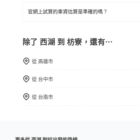
在Line群組或Facebook社團裡，有司機標榜
客車最多座位數量就是9人，如扣掉司機就只能乘坐
官網上試算的車資估算是準確的嗎？
型巴士或大型遊覽車。非法改裝的車輛，不僅與車
因為官網的試算價格是即時的，如果您試算完後即
車終止行程事小，如果發生意外，保險公司可不予
上。通常人數沒有超過10位，建議預約一台九人座
除了 西湖 到 枋寮，還有⋯
比較方便。但也有例外，比方說有些山區或路段是
從
高雄市
從
台中市
從
台南市
更多從 西湖 附近出發的路線