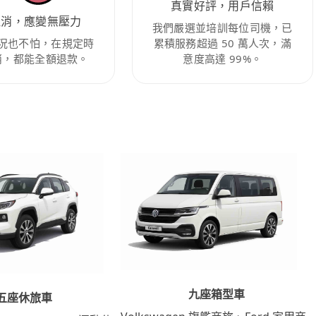
真實好評，用戶信賴
取消，應變無壓力
我們嚴選並培訓每位司機，已
況也不怕，在規定時
累積服務超過 50 萬人次，滿
消，都能全額退款。
意度高達 99%。
九座箱型車
五座休旅車