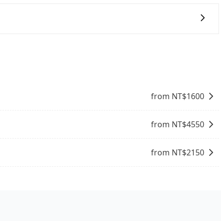
能提供乘坐9人以上之廂型車，其實屬違法。在現行法律下，營業小
8位乘客，如果要10人以上就是營業大客車的範疇，也就是中
輛行照不符，連司機的駕照都會不符。在路上被警察盤查請下
下單，價格就是準確的。
賠償就事大了。千萬別為了省小錢而把朋友親人的安全給賭
與一台小轎車比較划算，如人數超過12位就一定是叫一台中巴
禁止大客車通行的，建議在預定時最好先與車行或平台確認。
from NT$
1600
from NT$
4550
from NT$
2150