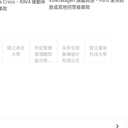
Volkswagen 旗艦商旅、Ford 家用商
lla Cross、RAV4 運動休
旅或其他同等級車款
車款
國立政治
世紀智庫
永昕生物
國立臺灣
大學
管理顧問
醫藥股份
科技大學
股份有限
有限公司
公司