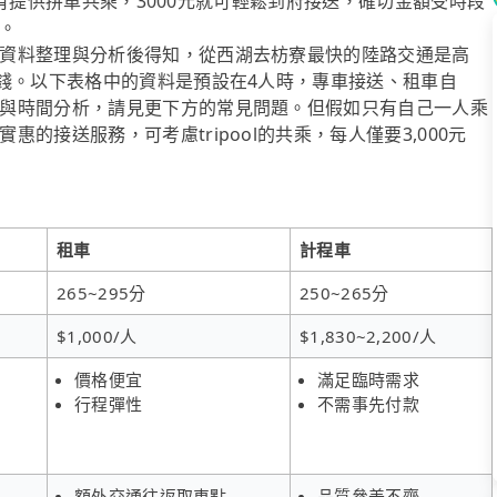
l也有提供拼車共乘，3000元就可輕鬆到府接送，確切金額受時段
。
資料整理與分析後得知，從西湖去枋寮最快的陸路交通是高
省錢。以下表格中的資料是預設在4人時，專車接送、租車自
與時間分析，請見更下方的常見問題。但假如只有自己一人乘
的接送服務，可考慮tripool的共乘，每人僅要3,000元
租車
計程車
265~295分
250~265分
$1,000/人
$1,830~2,200/人
價格便宜
滿足臨時需求
行程彈性
不需事先付款
額外交通往返取車點
品質參差不齊