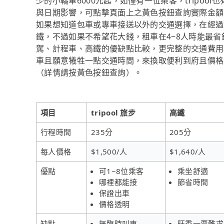
少的小轎車6000元起，如僅有一位乘客，tripoo
與日期影響，可點擊頁面上之黃色按鈕查詢實際金額
如果想知道包車或專車接送以外的交通選擇，在經過
鐵，不過如果不希望花大錢，租車在4~8人時能最
駕、計程車、高鐵的優缺點比較，更完整的交通費用
車且願意犧牲一點交通時間，來換取便利到府且價格實惠
（詳情請按黃色按鈕查詢）。
項目
tripool 旅步
高鐵
行程時間
235分
205分
每人價格
$1,500/人
$1,640/人
優點
可1~8位乘客
乘坐舒適
哪裡都能接
節省時間
保證出車
價格透明
缺點
無臨時叫車
旺季一票難求