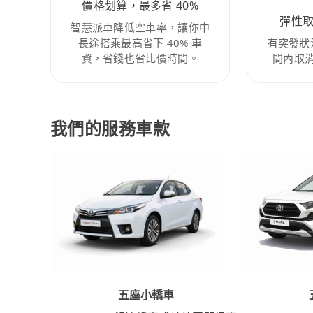
價格划算，最多省 40%
彈性
智慧派車降低空車率，讓你中
長途搭乘最高省下 40% 車
有突發狀
資，省錢也省比價時間。
間內取
我們的服務車款
五座小轎車