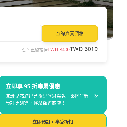
查詢真實價格
TWD
6019
TWD
8400
您的車資預估
立即享 95 折專屬優惠
無論是商務出差還是旅遊探親，來回行程一次
預訂更划算，輕鬆節省旅費！
立即預訂，享受折扣