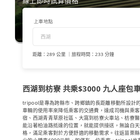
線上即時試算價格
上車地點
距離
：
289 公里
｜
旅程時間
：
233 分鐘
西湖到枋寮 共乘$3000 九人座包車
tripool是專為跨縣市、跨鄉鎮的長距離移動所設
車輛的使用率來降低乘客的交通費，達成司機與乘客
宿、西湖青青草原社區、大窩到枋寮火車站、枋寮醫院
能沿著柏油路抵達的位置，就能提供接送，無論白天
格，滿足乘客對於方便舒適的移動需求。往返苗栗縣