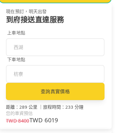
現在預訂，明天出發
到府接送直達服務
上車地點
下車地點
查詢真實價格
距離
：
289 公里
｜
旅程時間
：
233 分鐘
您的車資預估
TWD
6019
TWD
8400