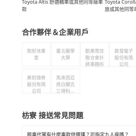
Toyota Coro
Toyota Altis 舒適轎車或其他同等級車
旅或其他同等
款
合作夥伴＆企業用戶
剛好冰果
臺北醫學
勤業眾信
啟發電子
室
大學
聯合會計
股份有限
師事務所
公司
美好證券
馬來西亞
股份有限
商白蘭氏
公司
三得利股
份有限公
司台灣分
公司
枋寮 接送常見問題
租車代駕有什麼車款供選擇？可指定九人座嗎？