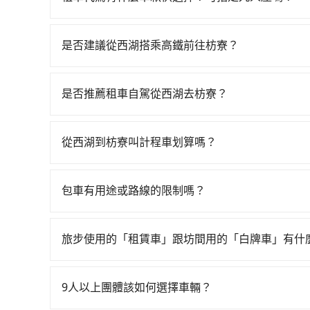
tripool提供的車型以五人座小轎車、休旅車與九人
VW為主，其中也有少量進口車像凌志Lexus、特斯
是否建議從西湖搭乘高鐵前往枋寮？
百分百無菸車，乘客均有最高500萬乘客險。如果有
若要從西湖搭高鐵前往枋寮，高鐵省時、較貴，且難
座大巴或遊覽車，可特別填單並另外報價。
21:58，苗栗-左營一天最多僅16班次，如果行
是否推薦租車自駕從西湖去枋寮？
西湖鄉前往最靠近的苗栗高鐵站，叫一輛計程車花費
如你有駕照又不排斥自駕，且又不需要利用移動的
購票並於月台排隊的時間約15分鐘，再乘坐87分鐘
遜小客車租賃。一般租車以天為單位，小轎車如Toyota A
分鐘出站、等待車站前排班的計程車，搭上小黃後約花
從西湖到枋寮叫計程車划算嗎？
Hyundai Starex或Volkswagen T5，一
全程加上轉車時間共3小時24分鐘，假設4位同行，
如選擇小黃直達，在苗栗可以透過app叫車的有5568
（每小時約40元）、保險費、罰單另計多數租車合約
執照的計程車僅有400多輛，計程車的密度為雙北的
元間，但如改預約tripool可省高達$2,800
100~2,000元不等的費用。由於絕大多數的租
倍。縱使幸運攔到一輛小黃了，苗栗縣少部分小黃
包車有用途或路線的限制嗎？
法計程車約380輛，計程車密度為雙北的0.5%，
寮，預計的小轎車花費為$4,000或九人座$7,0
如果全程使用tripool並到府專車接送，則每人平均
不管是從西湖前往枋寮或是全台灣任何地方，只要
果當天或隔天也要原路返回，枋寮的計程車更難叫，
隔天或多天後才需返回，租車就非常不方便。再者，
鐵可以比坐車快29分鐘，但卻要額外支出約560元的
遊、參加喜宴/喪禮、就醫回診、登山露營、學生
栗縣有些計程車司機不按錶計費，約有34%會採現
車行營業時間做租還動作，另外承租過程繁瑣，租
旅步使用的「租賃車」跟坊間用的「白牌車」有什
是比較划算的。如果你是三人以下要乘車，也可參考t
車、機場接送、定期洗腎、包月上下班，或者任何跨縣
上，無論在價格或服務品質上，tripool都是你從
加滿油，如遇到不肖業者，還車時可能遭遇各種莫
旅步所使用的是符合政府法規的租賃車，車牌以白
以前完成預約，隔天保證出車。如需公司報帳打統
為旅步貴賓服務用車。與一些私家車充當營業用車
9人以上團體該如何選擇車輛？
關法規。