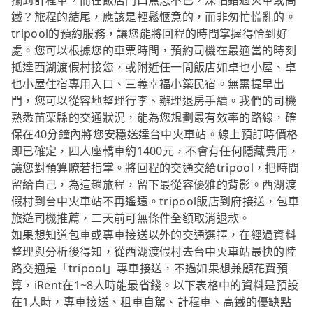
攔到計程車，而在飯店門口焦急不已，深怕錯過火車或高
鐵？旅程的結尾，應該是輕鬆愜意的，而非匆忙慌亂的。
tripool的預約服務，讓您能將回程的時間掌握得恰到好
處。您可以根據您的車票時間，預約司機在最適當的時刻
抵達西湖渡假村接您，或附近任一間飯店如卓也小屋、卓
也小屋住宿專用入口、三義幸福小築民宿。無需提早出
門，您可以從容地整理行李、辦理退房手續。我們的司機
熟悉苗栗縣的交通狀況，能為您規劃最有效率的路線，確
保在40分鐘內將您安穩送達台中火車站。線上預訂時價格
即已確定，四人座轎車約1400元，不會有任何隱藏費用，
讓您對預算瞭若指掌。將回程的交通交給tripool，把時間
留給自己，為這趟旅程，留下最從容優雅的背影。西湖渡
假村到台中火車站不再遙遠。tripool飯店到府接送，包車
旅遊司機推薦，二天前可無條件全額取消退款。
如果想知道包車或專車接送以外的交通選擇，在經過資料
整理與分析後得知，從西湖渡假村去台中火車站最快的陸
路交通是「tripool」專車接送，不過如果想兼顧花費預
算，iRent在1~8人時能最省錢。以下表格中的資料是預設
在1人時，專車接送、租車自駕、計程車、高鐵的優缺點