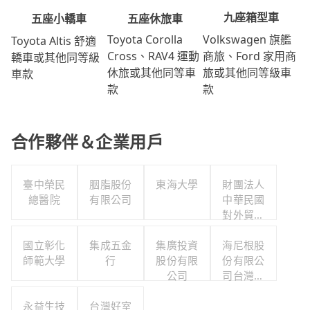
九座箱型車
五座休旅車
五座小轎車
Volkswagen 旗艦
Toyota Corolla
Toyota Altis 舒適
商旅、Ford 家用商
Cross、RAV4 運動
轎車或其他同等級
旅或其他同等級車
休旅或其他同等車
車款
款
款
合作夥伴＆企業用戶
臺中榮民
胭脂股份
東海大學
財團法人
總醫院
有限公司
中華民國
對外貿易
發展協會
國立彰化
集成五金
集廣投資
海尼根股
師範大學
行
股份有限
份有限公
公司
司台灣分
公司
永益生技
台灣好室