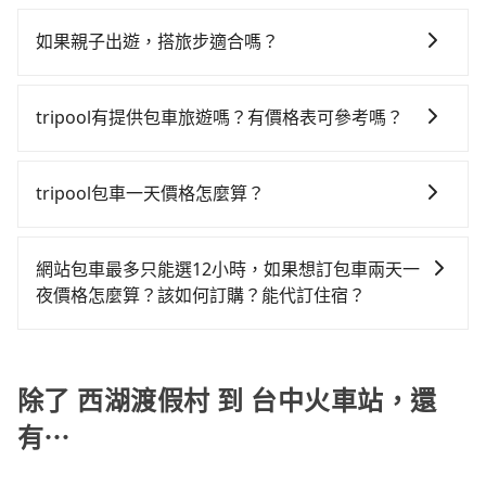
tripool有提供多點上下車接送服務，線上預約從西湖渡
過苗栗縣僅有合法計程車約380輛，計程車密度為雙北的
的每小時40元路邊停車費用預估進去，但額外的汽車保
32分鐘、車費400元後，抵達台中火車站 (台中市東區)
假村前往台中火車站的途中可備註加點。每個加點位
0.5%，也就是說要臨時叫到小黃的難度是台北或新北的
險與可能的罰單都需自付。再者，和運的iRent只提供最
如果親子出遊，搭旅步適合嗎？
的目的地。全程加上轉車時間共1小時51分鐘，假設一人
置，前後額外里程數5公里內加收200元。雖然可能有些
200倍之多。再加上苗栗縣有些計程車司機不按錶計費，
基本的車型，如Toyota Yaris、Prius C、Vios這類乘坐
獨行，交通費總計1,570元。不過苗栗縣領有合法執照的
適合的，另外旅步也特別為您心愛的寶貝準備了兒童座
路線完全順路，但是司機多點停靠就會有額外的等待時
約有34%會採現場議價，建議最好先上網預約，以免當
體驗較差的車款，如果人數超過四位，更是沒有較大的
計程車僅有400多輛，計程車的密度為雙北的0.5%，換
椅及兒童用增高墊供您選購(租借300元/個)，讓您和孩子
間，收取額外費用是必要的補償。
場被坑受騙。雖然西湖渡假村到台中火車站的跳表小黃
tripool有提供包車旅遊嗎？有價格表可參考嗎？
七人座或九人座可供選擇，而且無人租車最令人詬病的
句話說，臨時要叫小黃的難度是雙北大城市的200倍。縱
出遊時安全更有保障。
可能較為便宜，但當你們人數超過四位時，叫兩輛計程
就是車況，打開車門才發現仍有上一組乘客遺留的垃圾
使幸運攔到一輛小黃了，苗栗縣少部分小黃司機不按表
tripool提供全台各地包括台中火車站與西湖渡假村的包
車的費用就貴了，如選擇tripool的九人座，可用約8折
或者撞凹的車門仍未被修理，每一次租車都好像在開樂
收費，看乘客是外地人便漫天喊價或恣意繞路。但如果
車旅遊，從單純的單趟接送到算時間的計時包車都有，
tripool包車一天價格怎麼算？
預約一台專車服務。
透一樣。另外，偶爾也會遇到明明已經預約了時間但上
全程使用tripool並到府專車接送，則僅需花費約1,420
可彈性選擇2~12小時的服務，滿足家族出遊、朋友聚
一位用戶卻遲遲尚未歸還，又或者要還車時卻偏偏找不
元，費時41分鐘。選擇搭乘高鐵而不預約包車，不僅至
因包車費用會隨著您選用2-12小時不等的包車時數、所
會、婚喪喜慶等不同的需求。價格透明、無隱藏費用，
到停車位，對於急著用車或者要載其他乘客的人來說就
少額外負擔150元車資，而且更會額外浪費70分鐘在轉
需行程的公里數及車型而有所不同，建議可以直接上旅
網站試算即真實價格，免去來回電話確認。一天包車的
網站包車最多只能選12小時，如果想訂包車兩天一
有不小的風險。最後，雖然路邊隨租隨還看似方便，但
乘與等車上，現在還不馬上來預約tripool！
步官網一鍵查價，即時試算您包車費用，清楚透明，且
價格可能跟其他車隊相差無幾，但是如果只需要短時數
夜價格怎麼算？該如何訂購？能代訂住宿？
實際使用時還是有其區域的限制，實際可停靠的地點與
無隱藏費用。
或者單程專車服務者，敢大聲說我們價格絕對最划算。
你的上下車地點仍有段距離，在遇到下雨天或者載行李
旅步的包車服務是以一天一張訂單的方式計算，如果您
網站上可直接挑選小轎車、休旅車、或九人座箱型車，
時，就顯得非常不便。
需要連續兩天的包車服務，可以在官網上分開預定兩天
如需10人以上巴士，請來信洽詢。
的行程。另外，目前旅步只提供接送服務，暫不提供代
除了 西湖渡假村 到 台中火車站，還
訂住宿服務。
有⋯