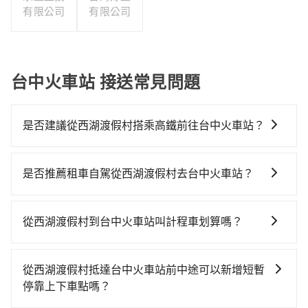
有限公司
有限公司
台中火車站 接送常見問題
是否建議從西湖渡假村搭乘高鐵前往台中火車站？
從西湖渡假村搭高鐵去台中火車站絕非最佳選擇，高鐵
較貴、費時、轉車麻煩，且難叫計程車前往高鐵站！苗
是否推薦租車自駕從西湖渡假村去台中火車站？
栗-台中雖然一天最多時有30班車次，從最早07:13到
如果你有台灣駕照且對自己駕駛技術有信心，且需要絕
23:43，過了末班車到清晨的時段，還是要找其他交通方
對的時間彈性，最重要的是你當天就要來回，那在苗栗
案。假設從西湖渡假村 (苗栗縣三義鄉) 前往最靠近的苗
從西湖渡假村到台中火車站叫計程車划算嗎？
路邊可隨租隨借的iRent應該是你最便宜選擇。註冊完
栗高鐵站，叫一輛計程車花費約900元、車程約37分
如選擇小黃直達，在苗栗可以透過app叫車的有55688台
iRent的app後，可以每小時$115~205承租小轎車，每
鐘。抵達高鐵站後，步行進站、現場購票並於月台排隊
灣大車隊，如果在路邊攔不到車，也可考慮打電話至苗
公里再額外加收$3.2，從西湖渡假村到台中火車站的花
的時間約15分鐘，再乘坐16~18分鐘（平均17分）的高
從西湖渡假村抵達台中火車站前中途可以新增短暫
栗縣三義鄉當地唯一的計程車行-三義計程車等叫車看
費預估為$750~1,250（金額差異來自於平假日、車款差
鐵從苗栗站前往台中高鐵站，每人票價270元，再用10
停靠上下車點嗎？
看。依照里程跳錶計算，價格約為1,120~1,300元間。不
異、抵達目的地後多久原路返回），雖已將eTag和可能
分鐘出站、等待車站前排班的計程車，搭上小黃後約花