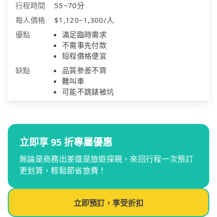
行程時間
55~70分
每人價格
$1,120~1,300/人
優點
滿足臨時需求
不需事先付款
短程價格便宜
缺點
品質參差不齊
難叫車
可能不跳錶被坑
立即享 95 折專屬優惠
無論是商務出差還是旅遊探親，來回行程一次預訂
更划算，輕鬆節省旅費！
立即預訂，享受折扣