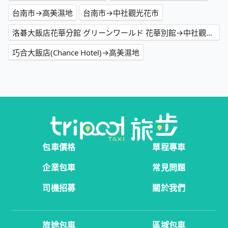
台南市→高美濕地
台南市→中社觀光花市
洛碁大飯店花華分館 グリーンワールド 花華別館→中社觀光花市
巧合大飯店(Chance Hotel)→高美濕地
包車價格
單程專車
企業包車
常見問題
司機招募
關於我們
旅途包車
區域包車