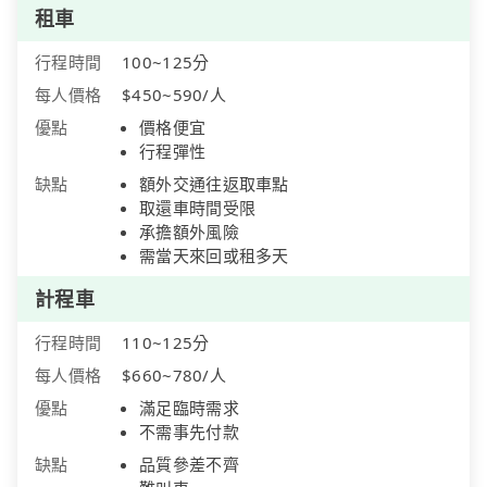
租車
行程時間
100~125分
每人價格
$450~590/人
優點
價格便宜
行程彈性
缺點
額外交通往返取車點
取還車時間受限
承擔額外風險
需當天來回或租多天
計程車
行程時間
110~125分
每人價格
$660~780/人
優點
滿足臨時需求
不需事先付款
缺點
品質參差不齊