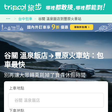
台中包車
谷關 溫泉飯店到豐原火車站
谷關 溫泉飯店→豐原火車站：包
車最快
別再讓大眾轉乘耗掉了寶貴休假時間
上車地點
下車地點