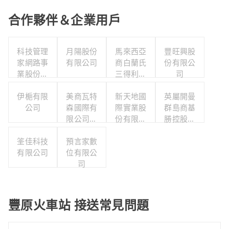
合作夥伴＆企業用戶
科技管理
月陽股份
馬來西亞
豐旺興股
家網路事
有限公司
商白蘭氏
份有限公
業股份有
三得利股
司
限公司
份有限公
伊梔有限
美商瓦特
司台灣分
新天地國
英屬開曼
公司
森國際有
際實業股
公司
群島商基
限公司台
份有限公
勝控股股
灣分公司
司
份有限公
筌佳科技
預言家數
司
有限公司
位有限公
司
豐原火車站 接送常見問題