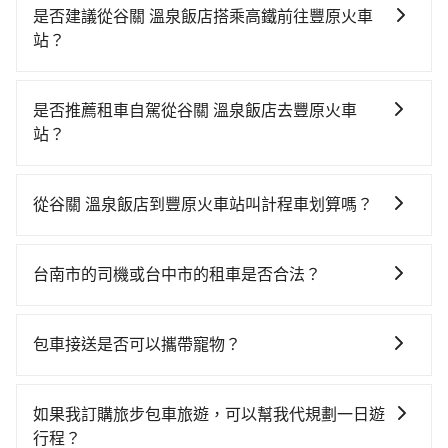
是否建議從谷關 溫泉飯店搭乘高鐵前往豐原火車
站？
若要從谷關 溫泉飯店搭高鐵前往豐原火車站，高鐵較
貴、費時、轉車麻煩，且難叫計程車前往高鐵站！從最
是否推薦租車自駕從谷關 溫泉飯店去豐原火車
早06:21一直到23:27，嘉義-台中一天最多有60班次高鐵
站？
可搭乘。假設從谷關 溫泉飯店 (台南市鹽水區) 前往最靠
如果你有台灣駕照且對自己駕駛技術有信心，且在車上
近的嘉義高鐵站，叫一輛計程車花費約500元、車程約
時不需要閉目養神（因為要自己開車），最重要的是你
35分鐘。抵達高鐵站後，步行進站、現場購票並於月台
從谷關 溫泉飯店到豐原火車站叫計程車划算嗎？
當天就要來回，那在台南路邊可隨租隨借的iRent應該是
排隊的時間約15分鐘，再乘坐22~35分鐘（平均28分）
如選擇小黃直達，在台南可以透過app叫車的有55688台
你最便宜選擇。註冊完iRent的app後，可以每小時
的高鐵從嘉義站前往台中高鐵站，每人票價380元，再用
灣大車隊、Uber、Line Taxi、Yoxi等。依照里程跳錶計
$115~205承租小轎車，每公里再額外加收$3.2，從谷關
10分鐘出站、等待車站前排班的計程車，搭上小黃後約
台南市的司機或台中市的租車是否合法？
算，價格約為2,615~3,100元間，若改選tripool的專車
溫泉飯店到豐原火車站的花費預估為$1,800~2,350（金
花32分鐘、車費700元後，抵達豐原火車站 (台中市豐原
許多的Line群組或Facebook社團裡，有很多低價的白牌
服務可再更便宜。但如果你無法提前預約，或偏好臨時
額差異來自於平假日、車款差異、抵達目的地後多久原
區) 的目的地。全程加上轉車時間共2小時，假設4位同
車、私家車或野雞車在招攬生意，這不僅是違法可能被
叫車，那要注意台南市僅有合法計程車約4,140輛，計程
路返回），雖已將eTag和可能的每小時40元路邊停車費
包車接送是否可以攜帶寵物？
行，高鐵加轉乘之平均每人花費為680元。不過台南市領
警察臨檢並趕下車，出意外後保險公司更是不會提供任
車密度為雙北的4.6%，也就是說要臨時叫到小黃的難度
用預估進去，但額外的汽車保險與可能的罰單都需自
有合法執照的計程車僅有4,100多輛，計程車的密度為雙
可以的，tripool 旅步提供「寵物友善車」服務，只要在
何理賠，如果又遇到心術不正的司機，其犯罪行為可能
是台北或新北的20倍之多。再加上台南市有些計程車司
付。再者，和運的iRent只提供最基本的車型，如Toyota
北的4.6%，換句話說，臨時要叫小黃的難度是雙北大城
預定時特別勾選，是可以讓置入提籠或提袋內的中小型
都無法監控或追查。最好別為了省小錢而冒上不必要的
機不按錶計費，約有17%會採現場議價，建議最好先上
如果我訂購旅步包車旅遊，可以幫我代規劃一日遊
Yaris、Prius C、Vios這類乘坐體驗較差的車款，如果人
市的20倍。縱使幸運攔到一輛小黃了，台南市少部分小
寵物同行。且為了行程安全，請勿將寵物抱出來或置於
風險。而tripool雇用的司機、使用的車輛以及配合的車
網預約，以免當場被坑受騙。雖然谷關 溫泉飯店到豐原
行程？
數超過四位，更是沒有較大的七人座或九人座可供選
黃司機不按表收費，看乘客是外地人便漫天喊價或恣意