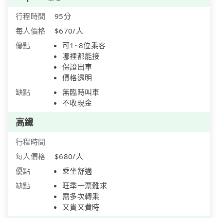
行程時間
95分
每人價格
$670/人
優點
可1~8位乘客
哪裡都能接
保證出車
價格透明
缺點
無臨時叫車
不收現金
高鐵
行程時間
每人價格
$680/人
優點
乘坐舒適
缺點
旺季一票難求
需多次轉乘
又貴又費時