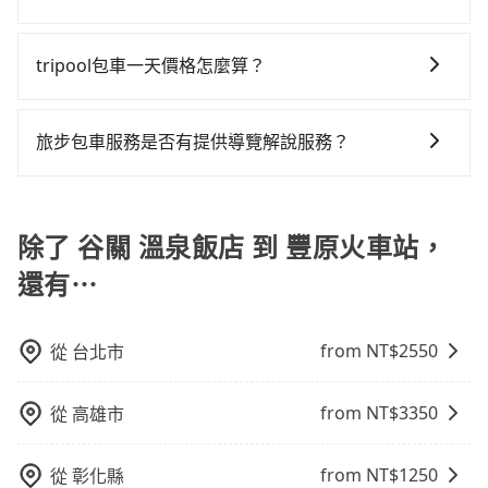
座椅上，以確保行程順利進行。
行，一定符合台灣法律規定，除了司機擁有合法的職業
火車站的跳表小黃可能較為便宜，但當你們人數超過四
擇，而且無人租車最令人詬病的就是車況，打開車門才
繞路。但如果全程使用tripool並到府專車接送，則每人
抱歉！目前旅步的包車服務只能提供交通接送服務，暫
駕駛執照以及良民證外，車輛一定投保最高300萬乘客
位時，叫兩輛計程車的費用就貴了，改預約一輛tripool
發現仍有上一組乘客遺留的垃圾或者撞凹的車門仍未被
平均花費約670元，費時1小時33分鐘。選擇搭乘高鐵而
時還沒有規劃行程的服務。
險。最好辨別叫的車是否合法，就看車牌的開頭，只要
tripool包車一天價格怎麼算？
的九人座廂型車最高可省$1,700。
修理，每一次租車都好像在開樂透一樣。另外，偶爾也
不預約包車，不僅每人至少額外負擔10元車資，而且更
不是R或T開頭的車，就一定是違法。
會遇到明明已經預約了時間但上一位用戶卻遲遲尚未歸
會額外浪費27分鐘在轉乘與等車上，現在還不馬上來預
因包車費用會隨著您選用2-12小時不等的包車時數、所
還，又或者要還車時卻偏偏找不到停車位，對於急著用
約tripool！如果你是三人以下要乘車，也可參考tripool
需行程的公里數及車型而有所不同，建議可以直接上旅
旅步包車服務是否有提供導覽解說服務？
車或者要載其他乘客的人來說就有不小的風險。最後，
的拼車共乘服務，最多可再節省50%的交通費用。
步官網一鍵查價，即時試算您包車費用，清楚透明，且
雖然路邊隨租隨還看似方便，但實際使用時還是有其區
抱歉！目前旅步的包車服務暫無提供導覽服務，如果您
無隱藏費用。
域的限制，實際可停靠的地點與你的上下車地點仍有段
需要導覽服務，可事先透過電子郵件
距離，在遇到下雨天或者載行李時，就顯得非常不便。
booking@tripool.app聯繫我們，將有專人協助回覆確
除了 谷關 溫泉飯店 到 豐原火車站，
認是否能協助安排。
還有⋯
from NT$
2550
從
台北市
from NT$
3350
從
高雄市
from NT$
1250
從
彰化縣