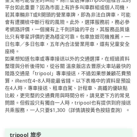
金交易可能發生的糾紛。為什麼選擇像tripool這樣合法的
平台如此重要？因為市面上有許多叫車群組或個人司機，
若其車輛非T或R開頭的營業車牌，即為非法白牌車，可能
會有遭攔檢中斷行程的風險。此外，選擇服務前，務必參
考網路評價，一個擁有上千則評論的平台，其服務品質遠
比只有零星評價的更為穩定可靠。包車旅遊司機推薦，一
日包車／多日包車，五年內合法營業用車，還有兒童安全
座椅。
如果想知道包車或專車接送以外的交通選擇，在經過資料
整理與分析後得知，從谷關 溫泉飯店去豐原火車站最快的
陸路交通是「tripool」專車接送，不過如果想兼顧花費預
算，iRent在4~8人時能最省錢。以下表格中的資料是預設
在4人時，專車接送、租車自駕、計程車、高鐵的優缺點
比較，更完整的交通費用與時間分析，請見更下方的常見
問題。但假設只有獨自一人時，tripool也有提供到府接送
共乘服務，一人只要$1,300（詳情請按黃色按鈕查詢）。
tripool 旅步