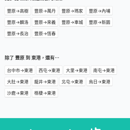
豐原→高樹
豐原→萬丹
豐原→瑪家
豐原→內埔
豐原→麟洛
豐原→來義
豐原→車城
豐原→新園
豐原→長治
豐原→恆春
除了 豐原 到 東港，還有⋯
台中市→東港
西屯→東港
大里→東港
南屯→東港
大肚→東港
龍井→東港
北屯→東港
烏日→東港
沙鹿→東港
梧棲→東港