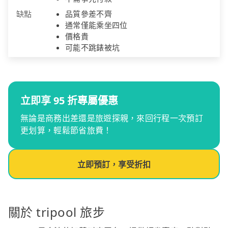
缺點
品質參差不齊
通常僅能乘坐四位
價格貴
可能不跳錶被坑
立即享 95 折專屬優惠
無論是商務出差還是旅遊探親，來回行程一次預訂
更划算，輕鬆節省旅費！
立即預訂，享受折扣
關於 tripool 旅步