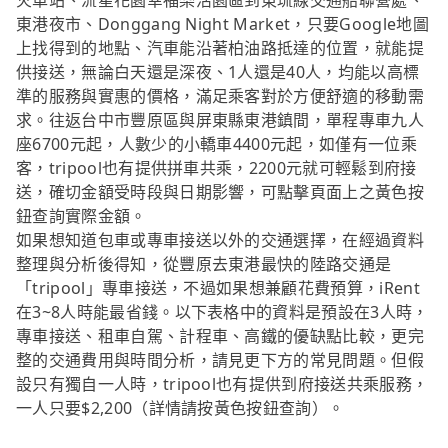
火車站、流星花園幸福樂活園區到東琉線交通船聯營處、
東港夜市、Donggang Night Market，只要Google地圖
上找得到的地點、汽車能沿著柏油路抵達的位置，就能提
供接送，無論白天還是深夜、1人還是40人，均能以高標
準的服務與實惠的價格，滿足乘客對於方便舒適的移動需
求。往返台中市豐原區與屏東縣東港鎮間，單程專車九人
座6700元起，人數少的小轎車4400元起，如僅有一位乘
客，tripool也有提供拼車共乘，2200元就可輕鬆到府接
送，確切金額受時段與日期影響，可點擊頁面上之黃色按
鈕查詢實際金額。
如果想知道包車或專車接送以外的交通選擇，在經過資料
整理與分析後得知，從豐原去東港最快的陸路交通是
「tripool」專車接送，不過如果想兼顧花費預算，iRent
在3~8人時能最省錢。以下表格中的資料是預設在3人時，
專車接送、租車自駕、計程車、高鐵的優缺點比較，更完
整的交通費用與時間分析，請見更下方的常見問題。但假
設只有獨自一人時，tripool也有提供到府接送共乘服務，
一人只要$2,200（詳情請按黃色按鈕查詢）。