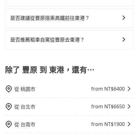
運：最經濟實惠的交通方式，通常有固定的路線和時間
如選擇小黃直達，在台中可以透過app叫車的有55688台
表。不必擔心自己開車的安全風險。但是客運的班次和
灣大車隊、Uber、Line Taxi、Yoxi等，如果在路邊攔不
行車路線可能不太頻繁。 計程車：可以隨叫隨到，並且
是否建議從豐原搭乘高鐵前往東港？
到車，也可考慮打電話至豐原附近的計程車隊，如嘉旺
不必擔心停車位的問題。但是，計程車的費用相對較
若要從豐原搭高鐵前往東港，高鐵較貴、費時！從最早
計程車隊、富山交通、三八計程車等叫車看看。依照里
高，車輛選擇不如包車多，且大都屬短程接駁為主。
06:25一直到23:07，台中-左營一天最多有89班次高鐵可
程跳錶計算，價格約為5,925~7,100元間，但如改預約
是否推薦租車自駕從豐原去東港？
搭乘。假設從台中市豐原區前往最靠近的台中高鐵站，
tripool可省高達$2,600。但如果要考慮到回程，屏東縣
如果你有台灣駕照且對自己駕駛技術有信心，且在車上
叫一輛計程車花費約700元、車程約35分鐘。抵達高鐵
僅有合法計程車約370輛，數量約為台中市的4%、密度
時不需要閉目養神（因為要自己開車），最重要的是你
站後，步行進站、現場購票並於月台排隊的時間約20分
僅雙北的0.3%，其叫車的難度是雙北市的310倍。再加
當天就要來回，那在台中路邊可隨租隨借的iRent應該是
除了 豐原 到 東港，還有⋯
鐘，再乘坐45~68分鐘（平均57分）的高鐵從台中站前
上台中市有些計程車司機不按錶計費，約有27%會採現
你最便宜選擇。註冊完iRent的app後，可以每小時
往左營高鐵站，每人票價790元，再用10分鐘出站、等
場議價，建議最好先上網預約，以免當場被坑受騙。綜
$115~205承租小轎車，每公里再額外加收$3.2，從豐原
待車站前排班的計程車，搭上小黃後約花60分鐘、車費
合以上，無論在價格或服務品質上，tripool都是你從豐
from NT$
6400
從
桃園市
到東港的花費預估為$3,000~3,700（金額差異來自於平
1,400元後，抵達屏東縣東港鎮的目的地。全程加上轉車
原到東港的最佳選擇。
假日、車款差異、抵達目的地後多久原路返回），雖已
時間共2小時58分鐘，假設3位同行，高鐵加轉乘之平均
將eTag和可能的每小時40元路邊停車費用預估進去，但
每人花費為1,490元。不過，台中市少部分小黃司機不按
from NT$
6650
從
台北市
額外的汽車保險與可能的罰單都需自付。再者，和運的
表收費，看乘客是外地人便漫天喊價或恣意繞路。但如
iRent只提供最基本的車型，如Toyota Yaris、Prius C、
果全程使用tripool並到府專車接送，則每人平均花費約
from NT$
1900
從
台南市
Vios這類乘坐體驗較差的車款，如果人數超過四位，更
1,490元，費時2小時43分鐘。選擇搭乘高鐵而不預約包
是沒有較大的七人座或九人座可供選擇，而且無人租車
車，不僅每人至少額外負擔0元車資，而且更會額外浪費