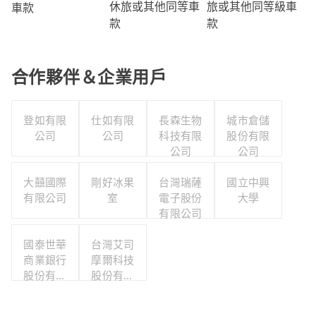
旅或其他同等級車
休旅或其他同等車
車款
款
款
合作夥伴＆企業用戶
登如有限
仕如有限
長森生物
城市倉儲
公司
公司
科技有限
股份有限
公司
公司
大囍國際
剛好冰果
台灣瑞薩
國立中興
有限公司
室
電子股份
大學
有限公司
國泰世華
台灣艾司
商業銀行
摩爾科技
股份有限
股份有限
公司
公司