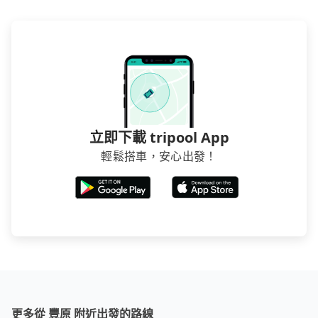
最令人詬病的就是車況，打開車門才發現仍有上一組乘
15分鐘在轉乘與等車上，現在還不馬上來預約tripool！
客遺留的垃圾或者撞凹的車門仍未被修理，每一次租車
如果你僅有兩位乘車，也可參考tripool的拼車共乘服
都好像在開樂透一樣。另外，偶爾也會遇到明明已經預
務，最多可再節省50%的交通費用。
約了時間但上一位用戶卻遲遲尚未歸還，又或者要還車
時卻偏偏找不到停車位，對於急著用車或者要載其他乘
客的人來說就有不小的風險。最後，雖然路邊隨租隨還
看似方便，但實際使用時還是有其區域的限制，實際可
停靠的地點與你的上下車地點仍有段距離，在遇到下雨
立即下載 tripool App
天或者載行李時，就顯得非常不便。
輕鬆搭車，安心出發！
更多從 豐原 附近出發的路線