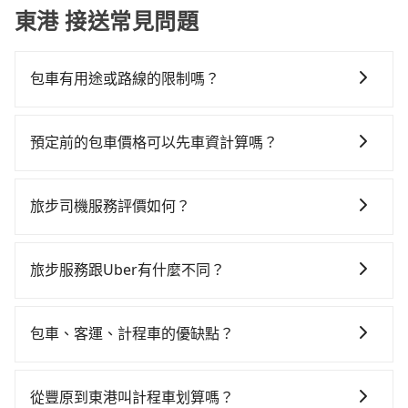
東港 接送常見問題
包車有用途或路線的限制嗎？
不管是從豐原前往東港或是全台灣任何地方，只要是長
途交通且途中遵守台灣法律，無論是清明掃墓、包車旅
預定前的包車價格可以先車資計算嗎？
遊、參加喜宴/喪禮、就醫回診、登山露營、學生搬家、
可以的，旅步的官網、APP提供24小時即時查價功能，
投票返鄉、商務出差、貴賓來訪、寵物檢疫、預約叫
無隱藏費用，讓您可以隨時掌握交通開支。
車、機場接送、定期洗腎、包月上下班，或者任何跨縣
旅步司機服務評價如何？
市接送的需求，tripool都能滿足你。乘車前一天下午五
在 Google 上關於旅步的評論中，許多人都給予旅步司
點以前完成預約，隔天保證出車。如需公司報帳打統
機非常高的評價，認為他們非常專業且親切！讓他們的
編，在結帳時可以受理，並於乘車後一週內寄出電子收
旅步服務跟Uber有什麼不同？
旅程更加順暢和舒適。」
據。
tripool 旅步具備以下特色： (1) 採事前預約制。 (2) 在
中長程提供最優惠的價格。 (3) 全台服務，不分城市與郊
包車、客運、計程車的優缺點？
區。 (4) 有較為嚴謹的乘車時間與取消政策。
包車：能提供客製化的交通方式，您可以自由安排行程
上、下車，不需與旅客共乘。但通常需要提前預約。 客
從豐原到東港叫計程車划算嗎？