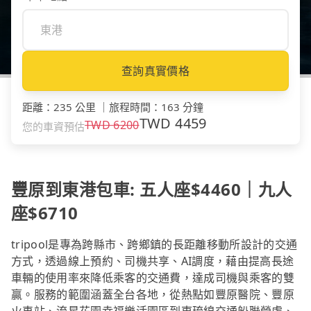
查詢真實價格
距離
：
235 公里
｜
旅程時間
：
163 分鐘
TWD
4459
TWD
6200
您的車資預估
豐原到東港包車: 五人座$4460｜九人
座$6710
tripool是專為跨縣市、跨鄉鎮的長距離移動所設計的交通
方式，透過線上預約、司機共享、AI調度，藉由提高長途
車輛的使用率來降低乘客的交通費，達成司機與乘客的雙
贏。服務的範圍涵蓋全台各地，從熱點如豐原醫院、豐原