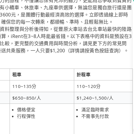
力的旅程，不僅讓您保有充沛的體力，更能為您爭取到寶貴的
有小轎車、休旅車、九座車供選擇，無論您是獨自旅行還是團
3600元，是團體行動最經濟高效的選擇。立即透過線上即時
隊友，確保您的每一次轉乘，都順暢、準時、且輕鬆無比。
資料整理與分析後得知，從豐原火車站去台北車站最快的陸路
預算，iRent在3~8人時能最省錢。以下表格中的資料是預設在3
比較，更完整的交通費用與時間分析，請見更下方的常見問
接送共乘服務，一人只要$1,200（詳情請按黃色按鈕查詢）。
租車
計程車
110~135分
110~120分
$650~850/人
$1,240~1,500/人
價格便宜
滿足臨時需求
行程彈性
不需事先付款