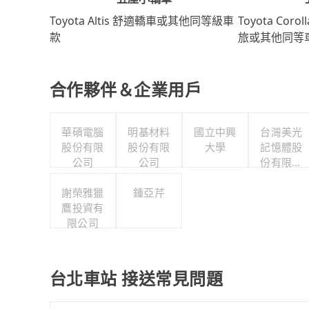
Toyota Coro
Toyota Altis 舒適轎車或其他同等級車
旅或其他同等
款
合作夥伴＆企業用戶
華碩電腦
明基材料
國立中興
台灣美光
股份有限
股份有限
大學
記憶體股
公司
公司
份有限公
司
謝榮雅獵
鍾亞芹
鷹投資有
限公司
台北車站 接送常見問題