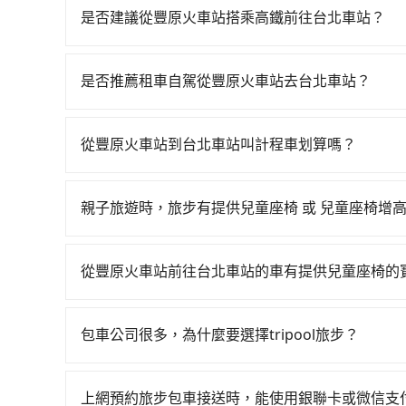
是否建議從豐原火車站搭乘高鐵前往台北車站？
若要從豐原火車站搭高鐵前往台北車站，高鐵乘坐舒適、
天最多有105班次高鐵可搭乘。假設從豐原火車站 
是否推薦租車自駕從豐原火車站去台北車站？
約700元、車程約32分鐘。抵達高鐵站後，步行進
如果你有台灣駕照且對自己駕駛技術有信心，且在
鐘（平均57分）的高鐵從台中站前往台北高鐵站，每
天就要來回，那在台中路邊可隨租隨借的iRent應該
時4分鐘，假設3位同行，高鐵加轉乘之平均每人花
從豐原火車站到台北車站叫計程車划算嗎？
$115~205承租小轎車，每公里再額外加收$3.2，
客是外地人便漫天喊價或恣意繞路。但如果全程使用tr
如選擇小黃直達，在台中可以透過app叫車的有55688台
異來自於平假日、車款差異、抵達目的地後多久原路
小時47分鐘。選擇搭乘高鐵而不預約包車，不僅每
到車，也可考慮打電話至豐原火車站附近的計程車
估進去，但額外的汽車保險與可能的罰單都需自付。再者
與等車上，現在還不馬上來預約tripool！如果你僅
親子旅遊時，旅步有提供兒童座椅 或 兒童座椅增
依照里程跳錶計算，價格約為3,725~4,500元間，但
Yaris、Prius C、Vios這類乘坐體驗較差
省50%的交通費用。
是的，我們提供兒童安全座椅。一台車至多提供一個兒
按錶計費，約有27%會採現場議價，建議最好先上
擇，而且無人租車最令人詬病的就是車況，打開車
寫您的需求。
質上，tripool都是你從豐原火車站到台北車站的
理，每一次租車都好像在開樂透一樣。另外，偶爾
從豐原火車站前往台北車站的車有提供兒童座椅的
又或者要還車時卻偏偏找不到停車位，對於急著用
台灣法律有規定，無論年紀大小，所有乘客乘車時
邊隨租隨還看似方便，但實際使用時還是有其區域
全帶，則需使用嬰兒/兒童座椅或輔以增高墊。如有幼
包車公司很多，為什麼要選擇tripool旅步？
遇到下雨天或者載行李時，就顯得非常不便。
租用適合1~4歲的兒童汽車座椅或4歲以上的增高
旅步提供多種車型，從轎車、休旅車到九人座，讓
認庫存再行租用，每個300元。當然，更鼓勵父母
途安全無憂，我們的司機都是專業且可靠的職業駕
上網預約旅步包車接送時，能使用銀聯卡或微信支