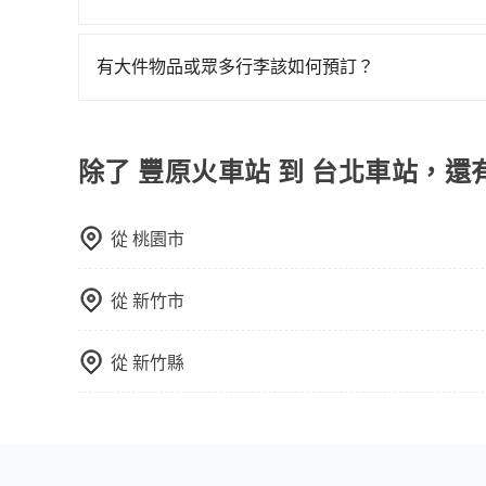
費用，且還提供優於其他業者更彈性的取消政策，
抱歉！目前旅步只支援線上刷卡及AFTEE先享後
郊區，我們都可以為您提供最佳的旅遊體驗。所以，如
值得信任的不二選擇！
有大件物品或眾多行李該如何預訂？
一般情況，九人座最多可以乘坐八位乘客以及置放
板、床墊、折疊單車、家電等，在乘客人數不多的
司機視線、不會破壞車體、不影響行車安全，會讓
除了 豐原火車站 到 台北車站，還
透過官網的線上客服洽詢，確認沒問題再下訂。
從
桃園市
從
新竹市
從
新竹縣