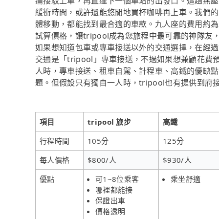
痛接駁上車，再直達下一個車站的出發口。這趟無壓
緩衝時間，或許還能悠閒地買杯咖啡再上車。我們的
體移動，都能找到最合適的車款。九人座的費用約為
試算價格，讓tripool成為您旅程中最可靠的神
如果想知道包車或專車接送以外的交通選擇，在經過
交通是「tripool」專車接送，不過如果想兼顧花費
人時，專車接送、租車自駕、計程車、高鐵的優缺點
題。但假設只有獨自一人時，tripool也有提供到府
項目
tripool 旅步
高鐵
行程時間
105分
125分
每人價格
$800/人
$930/人
優點
可1~8位乘客
乘坐舒適
哪裡都能接
保證出車
價格透明