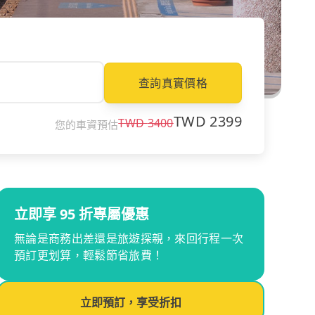
查詢真實價格
TWD
2399
TWD
3400
您的車資預估
立即享 95 折專屬優惠
無論是商務出差還是旅遊探親，來回行程一次
預訂更划算，輕鬆節省旅費！
立即預訂，享受折扣