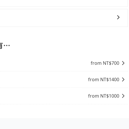
讓您在規劃行程時能更無後顧之憂。無論您是要前往市區還是
付等兩種付款方式，其他付款方式目前暫時不支援。
果您正在尋找一家可靠的包車公司，tripool旅步絕對是您
六件30吋的行李箱，但如有大件行李、衝浪板、樂器、廣告看
情況下，可以將後座倒放來騰出置物空間。基本上只要不遮住
乘客盡量塞、盡量放。在預定前，建議先丈量好尺寸，並事先
有⋯
from NT$
700
from NT$
1400
from NT$
1000