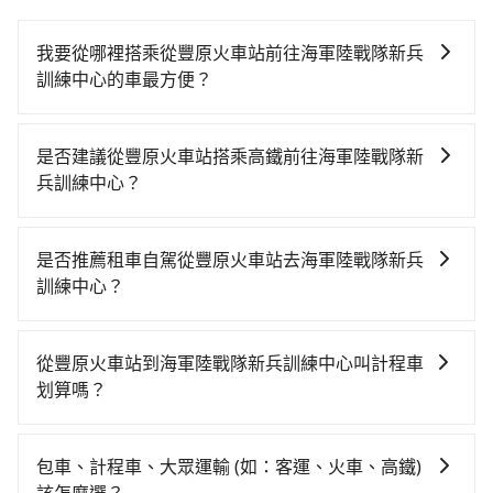
我要從哪裡搭乘從豐原火車站前往海軍陸戰隊新兵
訓練中心的車最方便？
tripool提供到府專車接送服務，不論在台灣本島哪個角
落，只要有路能到、Google地圖上能標註、GPS上能找
是否建議從豐原火車站搭乘高鐵前往海軍陸戰隊新
得到，我們就保證發車。直接在官網上輸入住家地址、
兵訓練中心？
辦公大樓、飯店民宿、各地車站、機場航廈、甚至風景
若要從豐原火車站搭高鐵前往海軍陸戰隊新兵訓練中
區，我們司機都會依照訂單上的資訊依約接送。
心，高鐵較貴、費時！從最早06:25一直到23:07，台中-
是否推薦租車自駕從豐原火車站去海軍陸戰隊新兵
左營一天最多有89班次高鐵可搭乘。假設從豐原火車站
訓練中心？
(台中市豐原區) 前往最靠近的台中高鐵站，叫一輛計程
如果你有台灣駕照且對自己駕駛技術有信心，且在車上
車花費約700元、車程約32分鐘。抵達高鐵站後，步行
時不需要閉目養神（因為要自己開車），最重要的是你
進站、現場購票並於月台排隊的時間約20分鐘，再乘坐
從豐原火車站到海軍陸戰隊新兵訓練中心叫計程車
當天就要來回，那在台中路邊可隨租隨借的iRent應該是
45~68分鐘（平均57分）的高鐵從台中站前往左營高鐵
划算嗎？
你最便宜選擇。註冊完iRent的app後，可以每小時
站，每人票價790元，再用10分鐘出站、等待車站前排
如選擇小黃直達，在台中可以透過app叫車的有55688台
$115~205承租小轎車，每公里再額外加收$3.2，從豐原
班的計程車，搭上小黃後約花50分鐘、車費1,000元後，
灣大車隊、Uber、Line Taxi、Yoxi等，如果在路邊攔不
火車站到海軍陸戰隊新兵訓練中心的花費預估為
抵達海軍陸戰隊新兵訓練中心 (屏東縣內埔鄉) 的目的
包車、計程車、大眾運輸 (如：客運、火車、高鐵)
到車，也可考慮打電話至豐原火車站附近的計程車隊，
$2,850~3,450（金額差異來自於平假日、車款差異、抵