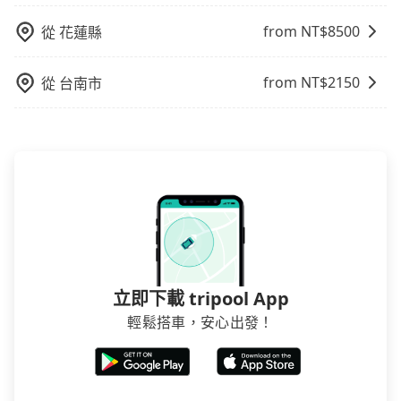
用到不熟悉的司機或者轉單給其他車行的情況比同行更
from NT$
8500
從
花蓮縣
低，如此便反應在服務品質的控管會更佳。但tripool網
站上的價格是動態的，一般來說越早預訂價格越優，且
from NT$
2150
從
台南市
保證前一天中午以前均可全額取消退費，如已經決定好
要從豐原火車站去海軍陸戰隊新兵訓練中心，請儘早下
訂以把握最划算的價格。
立即下載 tripool App
輕鬆搭車，安心出發！