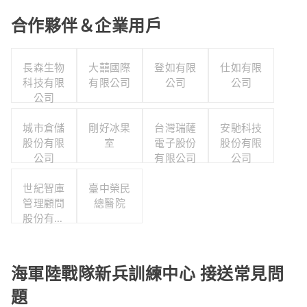
合作夥伴＆企業用戶
長森生物
大囍國際
登如有限
仕如有限
科技有限
有限公司
公司
公司
公司
城市倉儲
剛好冰果
台灣瑞薩
安馳科技
股份有限
室
電子股份
股份有限
公司
有限公司
公司
世紀智庫
臺中榮民
管理顧問
總醫院
股份有限
公司
海軍陸戰隊新兵訓練中心 接送常見問
題