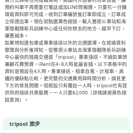
費方式與無任何隱藏費用，是國內外旅客的包車首選，讓
預約叫車不再需要打電話或加LINE問報價，只要花一分鐘
填寫資料即可完成，收到訂單編號後訂單即成立，訂單成
立保證出車。現在就點選黃色按鈕，輸入豐原火車站和海
軍陸戰隊新兵訓練中心或任何你想去的地方，越早下訂，
優惠越多。
如果想知道包車或專車接送以外的交通選擇，在經過資料
整理與分析後得知，從豐原火車站去海軍陸戰隊新兵訓練
中心最快的陸路交通是「tripool」專車接送，不過如果想
兼顧花費預算，iRent在4~8人時能最省錢。以下表格中的
資料是預設在4人時，專車接送、租車自駕、計程車、高
鐵的優缺點比較，更完整的交通費用與時間分析，請見更
下方的常見問題。但假設只有獨自一人時，tripool也有提
供到府接送共乘服務，一人只要$2,000（詳情請按黃色按
鈕查詢）。
tripool 旅步