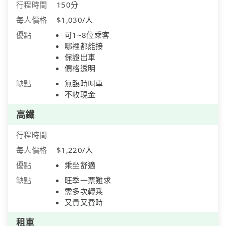
行程時間
150分
每人價格
$1,030/人
優點
可1~8位乘客
哪裡都能接
保證出車
價格透明
缺點
無臨時叫車
不收現金
高鐵
行程時間
每人價格
$1,220/人
優點
乘坐舒適
缺點
旺季一票難求
需多次轉乘
又貴又費時
租車