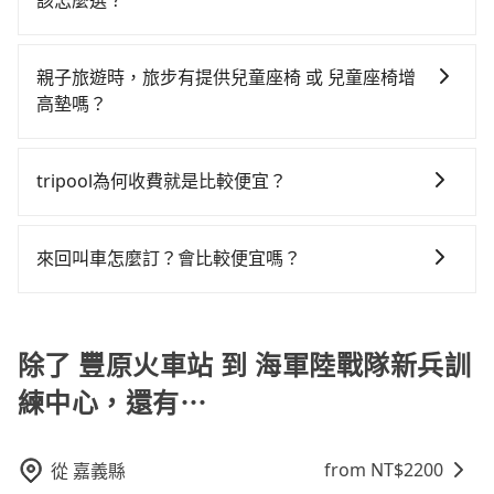
地。全程加上轉車時間共2小時49分鐘，假設4位同行，
該怎麼選？
如嘉旺計程車隊、一元計程車、健豐計程車等叫車看
達目的地後多久原路返回），雖已將eTag和可能的每小
高鐵加轉乘之平均每人花費為1,220元。不過，台中市少
在選擇交通方式時，您可依下列建議的考慮因素做選
看。依照里程跳錶計算，價格約為5,725~6,900元間，但
時40元路邊停車費用預估進去，但額外的汽車保險與可
部分小黃司機不按表收費，看乘客是外地人便漫天喊價
擇： 預算：不同交通工具價格不同，可先確定您的預
如改預約tripool可省高達$2,800。但如果要考慮到回
能的罰單都需自付。再者，和運的iRent只提供最基本的
親子旅遊時，旅步有提供兒童座椅 或 兒童座椅增
或恣意繞路。但如果全程使用tripool並到府專車接送，
算。計程車最貴，而大眾運輸通常較便宜。 行程：需多
程，屏東縣僅有合法計程車約370輛，數量約為台中市的
車型，如Toyota Yaris、Prius C、Vios這類乘坐體驗較
高墊嗎？
則每人平均花費約1,030元，費時2小時30分鐘。選擇搭
點停留的行程建議可選可客製化行程的包車，如果時間
4%、密度僅雙北的0.3%，其叫車的難度是雙北市的310
差的車款，如果人數超過四位，更是沒有較大的七人座
乘高鐵而不預約包車，不僅每人至少額外負擔190元車
是的，我們提供兒童安全座椅。一台車至多提供一個兒
比較寬鬆且不介意耗時轉乘可選大眾運輸或較貴的計程
倍。再加上台中市有些計程車司機不按錶計費，約有
或九人座可供選擇，而且無人租車最令人詬病的就是車
資，而且更會額外浪費19分鐘在轉乘與等車上，現在還
童座椅。每趟每個租金 NT$300。您可以在預定服務時
車。 旅行人數：人數多時包車較方便舒適且每個人攤提
27%會採現場議價，建議最好先上網預約，以免當場被
tripool為何收費就是比較便宜？
況，打開車門才發現仍有上一組乘客遺留的垃圾或者撞
不馬上來預約tripool！如果你是三人以下要乘車，也可
填寫您的需求。
下來的車資也比較便宜，人數少可搭乘大眾運輸或計程
坑受騙。綜合以上，無論在價格或服務品質上，tripool
凹的車門仍未被修理，每一次租車都好像在開樂透一
參考tripool的拼車共乘服務，最多可再節省50%的交通
對於平常就有在使用長程專車接送服務的乘客來說，第
車。 時間：需在特定時間到達目的地可選包車或計程
都是你從豐原火車站到海軍陸戰隊新兵訓練中心的最佳
樣。另外，偶爾也會遇到明明已經預約了時間但上一位
費用。
一次使用tripool的會擔心價格比市價便宜不少，是不是
車，不趕時間即可選用大眾運輸。 便利性：需要便利性
來回叫車怎麼訂？會比較便宜嗎？
選擇。
用戶卻遲遲尚未歸還，又或者要還車時卻偏偏找不到停
因為司機素質比較差、車上會有煙味、或者車齡過大，
和方便性可選包車和計程車，喜歡探險和體驗當地文化
車位，對於急著用車或者要載其他乘客的人來說就有不
為了乘客未來可能的訂單修改或取消，每筆訂單只含一
但事實恰恰相反。tripool不僅有嚴密的篩選機制，定期
則可搭乘大眾運輸。
小的風險。最後，雖然路邊隨租隨還看似方便，但實際
趟車的資訊，所以如果需要來回叫車，請分兩筆訂單預
淘汰顧客評分較低的司機，且車輛均要求5年內新車，司
使用時還是有其區域的限制，實際可停靠的地點與你的
定。至於價格已經市場最優惠，並無特別針對來回車趟
除了 豐原火車站 到 海軍陸戰隊新兵訓
機也絕對不會在車內吸煙，於新冠肺炎期間也絕對全程
上下車地點仍有段距離，在遇到下雨天或者載行李時，
做額外折扣，但如果手上有優惠代碼，歡迎直接使用，
配戴口罩。tripool之所以能將價格壓在市價7~8折的主
就顯得非常不便。
練中心，還有⋯
不限單程或來回。
因來自於自行研發的AI車輛調度演算法，能有效降低空
車率，也就是提高俗稱「回頭車」的比例。這不僅體現
在成本的控制，更是在傳統旺季（年假、端午、中秋、
from NT$
2200
從
嘉義縣
雙十等）能用更少的司機來服務更多的旅客，意味著使