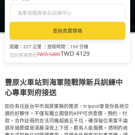
查詢真實價格
距離
：
227 公里
｜
旅程時間
：
150 分鐘
TWD
4129
TWD
5800
您的車資預估
豐原火車站到海軍陸戰隊新兵訓練中
心專車到府接送
如你有往返台中市與屏東縣的需求，tripool會是你長途交
通的好夥伴。不僅有獨立開發的APP可供查價、預約、付
款，合作註冊的合法司機超過五千位，確保每位乘客不論
過年過節還是清晨深夜上下班，都有人能服務。透明的收