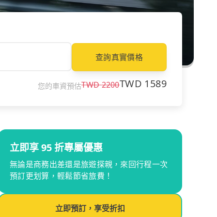
查詢真實價格
TWD
1589
TWD
2200
您的車資預估
立即享 95 折專屬優惠
無論是商務出差還是旅遊探親，來回行程一次
預訂更划算，輕鬆節省旅費！
立即預訂，享受折扣