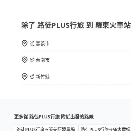
抱歉！一旦訂單成立後，付款方式是無法更改的。
該訂單後再以其他付款方式重新預約行程即可。
除了 路徒PLUS行旅 到 羅東火車
從
嘉義市
從
台南市
從
新竹縣
更多從 路徒PLUS行旅 附近出發的路線
路徒PLUS行旅→張美阿嬤農場
路徒PLUS行旅→雀客童媽吉親子