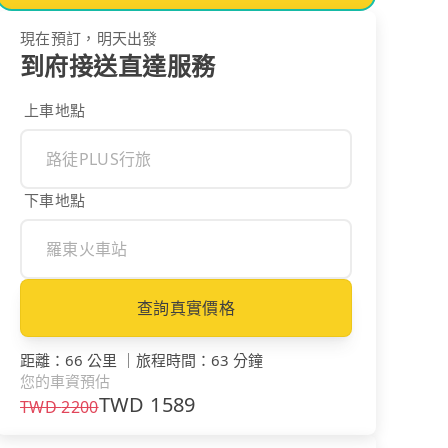
現在預訂，明天出發
到府接送直達服務
上車地點
下車地點
查詢真實價格
距離
：
66 公里
｜
旅程時間
：
63 分鐘
您的車資預估
TWD
1589
TWD
2200