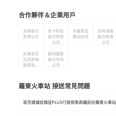
合作夥伴＆企業用戶
金車股份
狄卡科技
禾馨新生
長榮海運
有限公司
股份有限
婦幼診所
股份有限
公司
公司
英屬安吉
圓明園藝
拉商星端
股份有限
國際有限
公司
公司台灣
分公司
羅東火車站 接送常見問題
是否建議從路徒PLUS行旅搭乘高鐵前往羅東火車
從路徒PLUS行旅搭高鐵去羅東火車站絕非最佳選