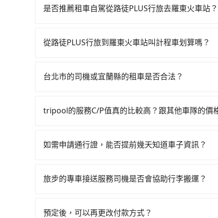
103班車次，從最早07:12到23:52，過了末班
是否推薦租車自駕從路徒PLUS行旅去羅東火車站？
(台北市中正區) 步行或搭乘公車前往台北高鐵站
如果你有台灣駕照且對自己駕駛技術有信心，且在
來，大概又過了25分鐘，再乘坐7~9分鐘（平均8
天就要來回，那在台北路邊可隨租隨借的iRent應該
分鐘出站、等待車站前排班的計程車，搭上小黃後約花
從路徒PLUS行旅到羅東火車站叫計程車划算嗎？
$115~205承租小轎車，每公里再額外加收$3.2
鎮) 的目的地。全程加上轉車時間共1小時51分鐘，假
如選擇小黃直達，在台北可以透過app叫車的有55688台
$1,100~1,650（金額差異來自於平假日、車款
並到府專車接送，則僅需花費約1,590元，費時1
到車，也可考慮打電話至路徒PLUS行旅附近的計
時40元路邊停車費用預估進去，但額外的汽車保險與
250元車資，而且更會額外浪費48分鐘在轉乘與等車上
台北市的司機或宜蘭縣的租車是否合法？
依照里程跳錶計算，價格約為1,690~2,000元間
車型，如Toyota Yaris、Prius C、Vio
許多的Line群組或Facebook社團裡，有很多
宜蘭縣僅有合法計程車約750輛，數量約為台北市的
或九人座可供選擇，而且無人租車最令人詬病的就
警察臨檢並趕下車，出意外後保險公司更是不會提
綜合以上，無論在價格或服務品質上，tripool都
的車門仍未被修理，每一次租車都好像在開樂透一
tripool的服務C/P值真的比較高？跟其他車隊的
無法監控或追查。最好別為了省小錢而冒上不必要的風
遲遲尚未歸還，又或者要還車時卻偏偏找不到停車
在服務品質許可下，乘客當然希望價格越便宜越好
一定符合台灣法律規定，除了司機擁有合法的職業駕
險。最後，雖然路邊隨租隨還看似方便，但實際使
的台灣大車隊、大都會、LINE Taxi、Uber
好辨別叫的車是否合法，就看車牌的開頭，只要不是
如需申請通行證，能否提前幾天知道車子資訊？
點仍有段距離，在遇到下雨天或者載行李時，就顯
KKDAY、KLOOK、叫車吧等。tripool旅
為了讓旅步貴賓能夠享有更多取消訂單的彈性，我
包括路徒PLUS行旅去羅東火車站），全台保證出
用車前一天才開始安排車輛，並於用車前一天晚上
服務，是絕大多數乘客出行的最佳選擇。
旅步的專車接送服務司機是否會協助行李搬運？
事先將您的需求寄至旅步的客服信箱：booking@t
是的，旅步的司機會協助乘客搬運行李，讓您無需
預定後，可以再更改付款方式？