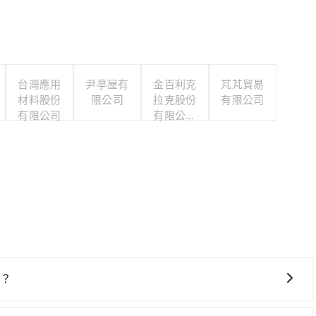
台灣應用
尹亭屋有
金百利克
芃芃貿易
材料股份
限公司
拉克股份
有限公司
有限公司
有限公司
台灣分公
司
站？
擇，高鐵較貴、費時、轉車麻煩！台北-南港雖然一天最多時有