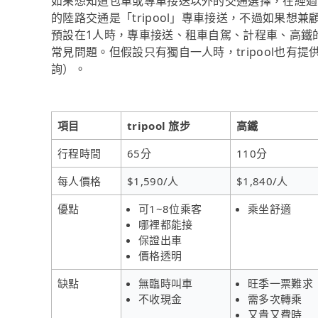
如果想知道包車或專車接送以外的交通選擇，在經過
的陸路交通是「tripool」專車接送，不過如果想兼
預設在1人時，專車接送、租車自駕、計程車、高鐵
常見問題。但假設只有獨自一人時，tripool也有
詢）。
項目
tripool 旅步
高鐵
行程時間
65分
110分
每人價格
$1,590/人
$1,840/人
優點
可1~8位乘客
乘坐舒適
哪裡都能接
保證出車
價格透明
缺點
無臨時叫車
旺季一票難求
不收現金
需多次轉乘
又貴又費時