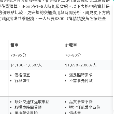
資料整理與分析後得知，從路徒PLUS行旅去羅東火車站最快
顧花費預算，iRent在1~8人時能最省錢。以下表格中的資料是
的優缺點比較，更完整的交通費用與時間分析，請見更下方的
提供到府接送共乘服務，一人只要$800（詳情請按黃色按鈕查
租車
計程車
70~95分
70~80分
$1,100~1,650/人
$1,690~2,000/人
價格便宜
滿足臨時需求
行程彈性
不需事先付款
額外交通往返取車點
品質參差不齊
取還車時間受限
通常僅能乘坐四位
承擔額外風險
價格貴