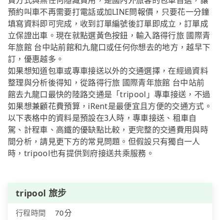
費方式與無任何隱藏費用，是國內外旅客的包車首選，讓
預約叫車不再需要打電話或加LINE問報價，只要花一分鐘
填寫資料即可完成，收到訂單編號後訂單即成立，訂單成
立保證出車。現在就點選黃色按鈕，輸入路得行旅 國際青
年旅館 台中站前館和九龍口或任何你想去的地方，越早下
訂，優惠越多。
如果想知道包車或專車接送以外的交通選擇，在經過資料
整理與分析後得知，從路得行旅 國際青年旅館 台中站前
館去九龍口最快的陸路交通是「tripool」專車接送，不過
如果想兼顧花費預算，iRent是最便宜且方便的交通方式。
以下表格中的資料是預設在3人時，專車接送、租車自
駕、計程車、高鐵的優缺點比較，更完整的交通費用與時
間分析，請見更下方的常見問題。但假設只有獨自一人
時，tripool也有提供到府接送共乘服務。
tripool 旅步
行程時間
70分