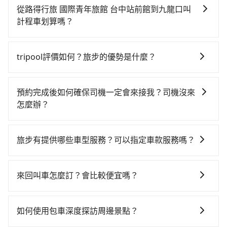
時不需要閉目養神（因為要自己開車），最重要的是你
從路得行旅 國際青年旅館 台中站前館到九龍口叫
當天就要來回，那在台中路邊可隨租隨借的iRent應該是
計程車划算嗎？
你最便宜選擇。註冊完iRent的app後，可以每小時
如選擇小黃直達，在台中可以透過app叫車的有55688台
$115~205承租小轎車，每公里再額外加收$3.2，從路得
灣大車隊、Uber、Line Taxi、Yoxi等，如果在路邊攔不
行旅 國際青年旅館 台中站前館到九龍口的花費預估為
tripool評價如何？旅步的優勢是什麼？
到車，也可考慮打電話至路得行旅 國際青年旅館 台中站
$1,100~1,650（金額差異來自於平假日、車款差異、抵
根據google的評價，tripool的服務品質整體上是非常穩
前館附近的計程車隊，如干城衛星車隊、金鼎順計程
達目的地後多久原路返回），雖已將eTag和可能的每小
定及可靠的，大多數的使用者都給予了高分評價。此
車、國泰交通等叫車看看。依照里程跳錶計算，價格約
時40元路邊停車費用預估進去，但額外的汽車保險與可
預約完成後如何確保司機一定會來接我？司機沒來
外，tripool司機專業的駕駛和親切服務態度也獲得了許
為1,725~2,100元間，若改選tripool的專車服務可再更
能的罰單都需自付。再者，和運的iRent只提供最基本的
怎麼辦？
多好評，價格透明無隱藏費用、相比其他業者提供的用
便宜。但如果要考慮到回程，南投縣僅有合法計程車約
車型，如Toyota Yaris、Prius C、Vios這類乘坐體驗較
只要完成預約並付款完成，訂單就成立，tripool也保證
車前一日凌晨6點前取消均可無條件全額退費的承諾，讓
340輛，數量約為台中市的4%、密度僅雙北的0.2%，其
差的車款，如果人數超過四位，更是沒有較大的七人座
派車。在出發前一天晚上八點時，會透過電子郵件與簡
您的旅程能更有彈性及保障。
叫車的難度是雙北市的490倍。再加上台中市有些計程車
旅步有提供哪些車型服務？可以指定車款服務嗎？
或九人座可供選擇，而且無人租車最令人詬病的就是車
訊提供司機的姓名、電話、車牌、車型等資訊，如在約
司機不按錶計費，約有27%會採現場議價，建議最好先
況，打開車門才發現仍有上一組乘客遺留的垃圾或者撞
旅步有提供小轎車、休旅車、九人座供您選擇，若您有
定好的時間與上車地點沒有看到司機，可主動電話聯
上網預約，以免當場被坑受騙。雖然路得行旅 國際青年
凹的車門仍未被修理，每一次租車都好像在開樂透一
指定車款服務的需求，可以先將您的需先提供旅步，會
繫，可能原本約定的地點不適合暫停而改停靠在附近的
來回叫車怎麼訂？會比較便宜嗎？
旅館 台中站前館到九龍口的跳表小黃可能較為便宜，但
樣。另外，偶爾也會遇到明明已經預約了時間但上一位
有專人回覆您。
位置。但如果遇到車輛故障或者前一趟車嚴重耽誤，
當你們人數超過四位時，叫兩輛計程車的費用就貴了，
用戶卻遲遲尚未歸還，又或者要還車時卻偏偏找不到停
為了乘客未來可能的訂單修改或取消，每筆訂單只含一
tripool會盡快改派以減少乘客等待的時間。
改預約一輛tripool的九人座廂型車最高可省$1,200。
車位，對於急著用車或者要載其他乘客的人來說就有不
趟車的資訊，所以如果需要來回叫車，請分兩筆訂單預
如何使用包車深度探訪周邊景點？
小的風險。最後，雖然路邊隨租隨還看似方便，但實際
定。至於價格已經市場最優惠，並無特別針對來回車趟
使用時還是有其區域的限制，實際可停靠的地點與你的