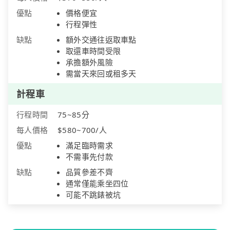
優點
價格便宜
行程彈性
缺點
額外交通往返取車點
取還車時間受限
承擔額外風險
需當天來回或租多天
計程車
行程時間
75~85分
每人價格
$580~700/人
優點
滿足臨時需求
不需事先付款
缺點
品質參差不齊
通常僅能乘坐四位
可能不跳錶被坑