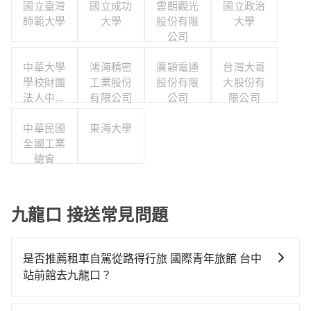
國立臺灣
國立成功
雲朗觀光
國立政治
師範大學
大學
股份有限
大學
公司
中華大學
鴻海精密
廣穎電通
台灣大哥
學校財團
工業股份
股份有限
大股份有
法人中華
有限公司
公司
限公司
大學
中華民國
東海大學
全國工業
總會
九龍口 接送常見問題
是否推薦租車自駕從路得行旅 國際青年旅館 台中
站前館去九龍口？
如果你有台灣駕照且對自己駕駛技術有信心，且在車上