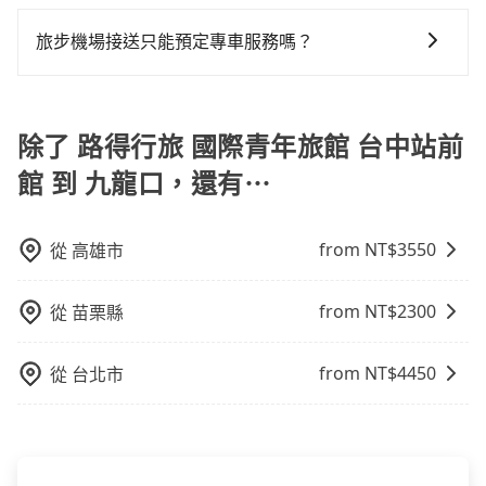
使用包車進行深度探訪周邊景點時，可以充分利用包車
做額外折扣，但如果手上有優惠代碼，歡迎直接使用，
上下車地點仍有段距離，在遇到下雨天或者載行李時，
的便利性和彈性，探訪更多的景點，並且可以按照自己
不限單程或來回。
旅步機場接送只能預定專車服務嗎？
就顯得非常不便。
的節奏和時間進行遊覽。除了景點本身，還可以體驗周
旅步除了提供專車服務外，還有新推出保證出車的機場
邊的文化和風俗，品嚐當地的美食，與當地人交流，深
共乘服務。共乘服務讓乘客可以與其他人分攤費用，享
入體驗當地的生活和文化。在探訪景點時，可以積極尋
受更實惠的價格，一樣可享受到府接送的便利。
除了 路得行旅 國際青年旅館 台中站前
找當地導遊或者向當地居民請教，了解更多的深度資訊
和內幕，並且可以在旅途中收集更多的故事和經驗，豐
館 到 九龍口，還有⋯
富自己的旅程。
from NT$
3550
從
高雄市
from NT$
2300
從
苗栗縣
from NT$
4450
從
台北市