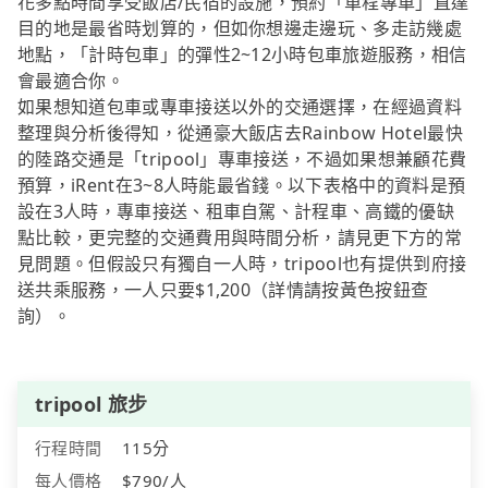
花多點時間享受飯店/民宿的設施，預約「單程專車」直達
目的地是最省時划算的，但如你想邊走邊玩、多走訪幾處
地點，「計時包車」的彈性2~12小時包車旅遊服務，相信
會最適合你。
如果想知道包車或專車接送以外的交通選擇，在經過資料
整理與分析後得知，從通豪大飯店去Rainbow Hotel最快
的陸路交通是「tripool」專車接送，不過如果想兼顧花費
預算，iRent在3~8人時能最省錢。以下表格中的資料是預
設在3人時，專車接送、租車自駕、計程車、高鐵的優缺
點比較，更完整的交通費用與時間分析，請見更下方的常
見問題。但假設只有獨自一人時，tripool也有提供到府接
送共乘服務，一人只要$1,200（詳情請按黃色按鈕查
詢）。
tripool 旅步
行程時間
115分
每人價格
$790/人