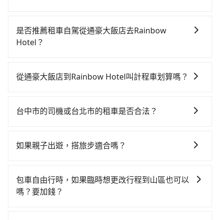
若要從通豪大飯店搭高鐵前往Rainbow Hotel，高鐵乘
坐舒適、較貴、費時！從最早06:05一直到23:03，台中-
是否推薦租車自駕從通豪大飯店去Rainbow
台北一天最多有105班次高鐵可搭乘。假設從通豪大飯店
Hotel？
(台中市北區) 前往最靠近的台中高鐵站，叫一輛計程車
如果你有台灣駕照且對自己駕駛技術有信心，且在車上
花費約500元、車程約31分鐘。抵達高鐵站後，步行進
時不需要閉目養神（因為要自己開車），最重要的是你
站、現場購票並於月台排隊的時間約20分鐘，再乘坐
從通豪大飯店到Rainbow Hotel叫計程車划算嗎？
當天就要來回，那在台中路邊可隨租隨借的iRent應該是
43~69分鐘（平均57分）的高鐵從台中站前往台北高鐵
如選擇小黃直達，在台中可以透過app叫車的有55688台
你最便宜選擇。註冊完iRent的app後，可以每小時
站，每人票價700元，再用15分鐘出站、等待車站前排
灣大車隊、Uber、Line Taxi、Yoxi等，如果在路邊攔不
$115~205承租小轎車，每公里再額外加收$3.2，從通豪
班的計程車，搭上小黃後約花16分鐘、車費200元後，
台中市的司機或台北市的租車是否合法？
到車，也可考慮打電話至通豪大飯店附近的計程車隊，
大飯店到Rainbow Hotel的花費預估為
抵達Rainbow Hotel (台北市萬華區) 的目的地。全程加
許多的Line群組或Facebook社團裡，有很多低價的白牌
如中新交通、晨星計程車、工營/西川/太順車行等叫車看
$2,050~2,600（金額差異來自於平假日、車款差異、抵
上轉車時間共2小時19分鐘，假設3位同行，高鐵加轉乘
車、私家車或野雞車在招攬生意，這不僅是違法可能被
看。依照里程跳錶計算，價格約為3,925~4,700元間，但
達目的地後多久原路返回），雖已將eTag和可能的每小
如果親子出遊，搭旅步適合嗎？
之平均每人花費為930元。不過，台中市少部分小黃司機
警察臨檢並趕下車，出意外後保險公司更是不會提供任
如改預約tripool可省高達$2,300。台中市有些計程車司
時40元路邊停車費用預估進去，但額外的汽車保險與可
不按表收費，看乘客是外地人便漫天喊價或恣意繞路。
適合的，另外旅步也特別為您心愛的寶貝準備了兒童座
何理賠，如果又遇到心術不正的司機，其犯罪行為可能
機不按錶計費，約有27%會採現場議價，建議最好先上
能的罰單都需自付。再者，和運的iRent只提供最基本的
但如果全程使用tripool並到府專車接送，則每人平均花
椅及兒童用增高墊供您選購(租借300元/個)，讓您和孩子
都無法監控或追查。最好別為了省小錢而冒上不必要的
網預約，以免當場被坑受騙。綜合以上，無論在價格或
包車自由行時，如果臨時想更改行程到山區也可以
車型，如Toyota Yaris、Prius C、Vios這類乘坐體驗較
費約790元，費時1小時56分鐘。選擇搭乘高鐵而不預約
出遊時安全更有保障。
風險。而tripool雇用的司機、使用的車輛以及配合的車
服務品質上，tripool都是你從通豪大飯店到Rainbow
嗎？要加錢？
差的車款，如果人數超過四位，更是沒有較大的七人座
包車，不僅每人至少額外負擔140元車資，而且更會額外
行，一定符合台灣法律規定，除了司機擁有合法的職業
Hotel的最佳選擇。
或九人座可供選擇，而且無人租車最令人詬病的就是車
浪費23分鐘在轉乘與等車上，現在還不馬上來預約
可以的，當您的旅程需要穿越山區或是高海拔地區時，
駕駛執照以及良民證外，車輛一定投保最高300萬乘客
況，打開車門才發現仍有上一組乘客遺留的垃圾或者撞
tripool！如果你僅有兩位乘車，也可參考tripool的拼車