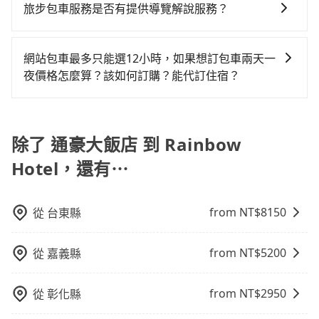
旅步可能會根據行經的路線是否超過海拔1500公尺來進
險。最好辨別叫的車是否合法，就看車牌的開頭，只要
旅步包車服務是否有提供導覽解說服務？
凹的車門仍未被修理，每一次租車都好像在開樂透一
共乘服務，最多可再節省50%的交通費用。
行額外的費用收取。但是，這些費用會在您下訂單後、
不是R或T開頭的車，就一定是違法。
樣。另外，偶爾也會遇到明明已經預約了時間但上一位
抱歉！目前旅步的包車服務暫無提供導覽服務，如果您
出發前先與您進行確認，確保您明確知道所有的費用。
用戶卻遲遲尚未歸還，又或者要還車時卻偏偏找不到停
需要導覽服務，可事先透過電子郵件
我們會透過Email的方式向您說明收費細節，讓您能更放
網站包車最多只能選12小時，如果想訂包車兩天一
車位，對於急著用車或者要載其他乘客的人來說就有不
booking@tripool.app聯繫我們，將有專人協助回覆確
心地享受旅步為您提供的服務。
夜價格怎麼算？該如何訂購？能代訂住宿？
小的風險。最後，雖然路邊隨租隨還看似方便，但實際
認是否能協助安排。
使用時還是有其區域的限制，實際可停靠的地點與你的
旅步的包車服務是以一天一張訂單的方式計算，如果您
上下車地點仍有段距離，在遇到下雨天或者載行李時，
需要連續兩天的包車服務，可以在官網上分開預定兩天
就顯得非常不便。
的行程。另外，目前旅步只提供接送服務，暫不提供代
除了 通豪大飯店 到 Rainbow
訂住宿服務。
Hotel，還有⋯
from NT$
8150
從
台東縣
from NT$
5200
從
嘉義縣
from NT$
2950
從
彰化縣