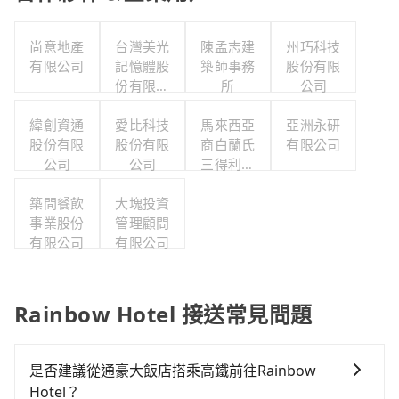
尚意地產
台灣美光
陳孟志建
州巧科技
有限公司
記憶體股
築師事務
股份有限
份有限公
所
公司
司
緯創資通
愛比科技
馬來西亞
亞洲永研
股份有限
股份有限
商白蘭氏
有限公司
公司
公司
三得利股
份有限公
築間餐飲
大塊投資
司台灣分
事業股份
管理顧問
公司
有限公司
有限公司
Rainbow Hotel 接送常見問題
是否建議從通豪大飯店搭乘高鐵前往Rainbow
Hotel？