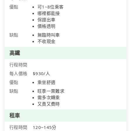
優點
可1~8位乘客
哪裡都能接
保證出車
價格透明
缺點
無臨時叫車
不收現金
高鐵
行程時間
每人價格
$930/人
優點
乘坐舒適
缺點
旺季一票難求
需多次轉乘
又貴又費時
租車
行程時間
120~145分