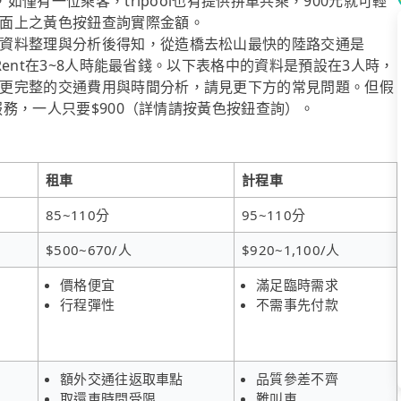
，如僅有一位乘客，tripool也有提供拼車共乘，900元就可輕
面上之黃色按鈕查詢實際金額。
資料整理與分析後得知，從造橋去松山最快的陸路交通是
iRent在3~8人時能最省錢。以下表格中的資料是預設在3人時，
更完整的交通費用與時間分析，請見更下方的常見問題。但假
乘服務，一人只要$900（詳情請按黃色按鈕查詢）。
租車
計程車
85~110分
95~110分
$500~670/人
$920~1,100/人
價格便宜
滿足臨時需求
行程彈性
不需事先付款
額外交通往返取車點
品質參差不齊
取還車時間受限
難叫車