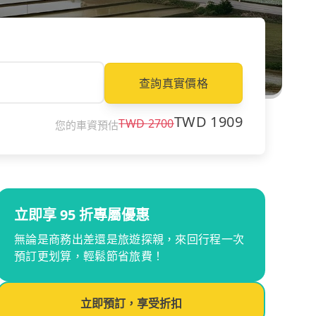
查詢真實價格
TWD
1909
TWD
2700
您的車資預估
立即享 95 折專屬優惠
無論是商務出差還是旅遊探親，來回行程一次
預訂更划算，輕鬆節省旅費！
立即預訂，享受折扣