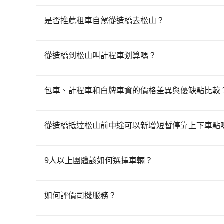
若要從造橋搭高鐵前往松山，高鐵較貴、費時、轉車
23:00，苗栗-台北一天最多有32班次高鐵可搭
是否推薦租車自駕從造橋去松山？
花費約400元、車程約20分鐘。抵達高鐵站後，步
如果你有台灣駕照且對自己駕駛技術有信心，且在
43~49分鐘（平均46分）的高鐵從苗栗站前往台
天就要來回，那在苗栗路邊可隨租隨借的iRent應該
的計程車，搭上小黃後約花20分鐘、車費300元後
從造橋到松山叫計程車划算嗎？
$115~205承租小轎車，每公里再額外加收$3.2，
分鐘，假設3位同行，高鐵加轉乘之平均每人花費為
如選擇小黃直達，在苗栗可以透過app叫車的有5568
假日、車款差異、抵達目的地後多久原路返回），雖
程車的密度為雙北的0.5%，換句話說，臨時要叫小
元間，但如改預約tripool可省高達$1,400
額外的汽車保險與可能的罰單都需自付。再者，和運的iRen
苗栗縣少部分小黃司機不按表收費，看乘客是外地人便
包車、計程車和白牌車資的價格差異與優缺點比較
法計程車約380輛，計程車密度為雙北的0.5%，
Vios這類乘坐體驗較差的車款，如果人數超過四
接送，則每人平均花費約640元，費時1小時22分
包車、計程車或白牌車。主要價格差異和優缺點如下
加上苗栗縣有些計程車司機不按錶計費，約有34%
令人詬病的就是車況，打開車門才發現仍有上一組
車資，而且更會額外浪費30分鐘在轉乘與等車上，現
地點上車較客製化。此外，司機還會提供各種旅遊建
合以上，無論在價格或服務品質上，tripool都是
像在開樂透一樣。另外，偶爾也會遇到明明已經預
從造橋抵達松山前中途可以新增短暫停靠上下車點
考tripool的拼車共乘服務，最多可再節省50%的
優點是24小時隨叫隨到，價格按錶計費，但若遇交通
偏找不到停車位，對於急著用車或者要載其他乘客
tripool有提供多點上下車接送服務，線上預約
車：優點是價格相對較低，有的還可喊價。但安全
便，但實際使用時還是有其區域的限制，實際可停
數5公里內加收200元。雖然可能有些路線完全順
無法申訴退費。
9人以上團體該如何選擇車輛？
行李時，就顯得非常不便。
必要的補償。
在Line群組或Facebook社團裡，有司機標榜
客車最多座位數量就是9人，如扣掉司機就只能乘坐
如何評價司機服務？
型巴士或大型遊覽車。非法改裝的車輛，不僅與車
完成行程後，您可以通過我們的問券回饋，我們非
車終止行程事小，如果發生意外，保險公司可不予