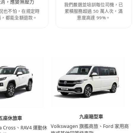
取消，應變無壓力
我們嚴選並培訓每位司機，已
況也不怕，在規定時
累積服務超過 50 萬人次，滿
消，都能全額退款。
意度高達 99%。
九座箱型車
五座休旅車
Volkswagen 旗艦商旅、Ford 家用商
lla Cross、RAV4 運動休