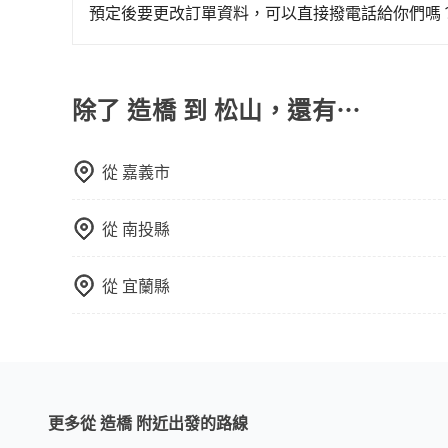
上。通常人數沒有超過10位，建議預約一台九人座
預定後要更改訂單資料，可以直接撥電話給你們嗎
比較方便。但也有例外，比方說有些山區或路段是
您可以透過官網的文字客服或回覆訂單確認信，告
申請，就無需再支付任何行政費用。
除了 造橋 到 松山，還有⋯
從
嘉義市
從
南投縣
從
宜蘭縣
更多從 造橋 附近出發的路線