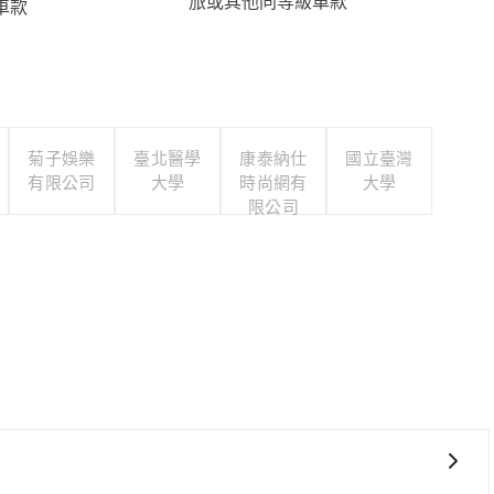
旅或其他同等級車款
車款
菊子娛樂
臺北醫學
康泰納仕
國立臺灣
有限公司
大學
時尚網有
大學
限公司