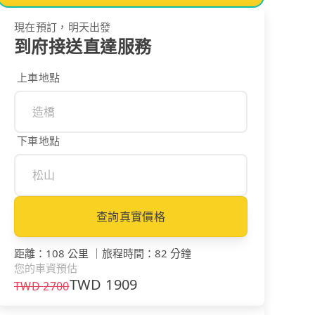
現在預訂，明天出發
到府接送直達服務
上車地點
下車地點
查詢真實價格
距離
：
108 公里
｜
旅程時間
：
82 分鐘
您的車資預估
TWD
1909
TWD
2700