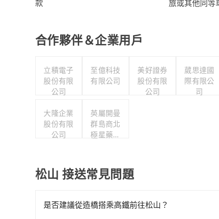
旅或其他同等
款
合作夥伴＆企業用戶
立積電子
至億科技
美好證券
葳思達國
股份有限
有限公司
股份有限
際有限公
公司
公司
司
大隆企業
英屬開曼
股份有限
群島商北
公司
極星藥業
集團股份
有限公司
松山 接送常見問題
是否建議從造橋搭乘高鐵前往松山？