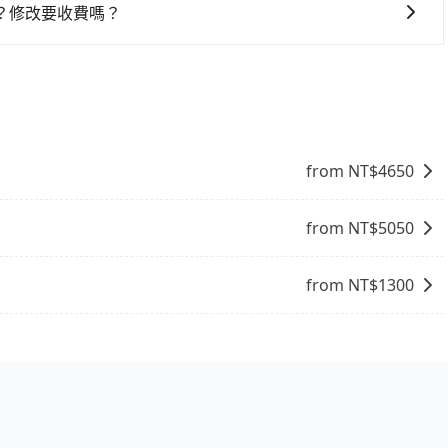
與一台小轎車比較划算，如人數超過12位就一定是叫一台中巴
？修改要收費嗎？
禁止大客車通行的，建議在預定時最好先與車行或平台確認。
知您想要更改的資訊。只要在用車前一天凌晨六點前完成更改
from NT$
4650
from NT$
5050
from NT$
1300