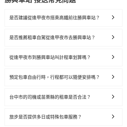
是否建議從逢甲夜市搭乘高鐵前往勝興車站？
從逢甲夜市搭高鐵去勝興車站絕非最佳選擇，高鐵較
貴、費時、轉車麻煩！台中-苗栗雖然一天最多時有32班
是否推薦租車自駕從逢甲夜市去勝興車站？
車次，從最早06:05到22:39，過了末班車到清晨的時
如果你有台灣駕照且對自己駕駛技術有信心，且需要絕
段，還是要找其他交通方案。假設從逢甲夜市 (台中市西
對的時間彈性，最重要的是你當天就要來回，那在台中
屯區) 前往最靠近的台中高鐵站，叫一輛計程車花費約
從逢甲夜市到勝興車站叫計程車划算嗎？
路邊可隨租隨借的iRent應該是你最便宜選擇。註冊完
300元、車程約17分鐘。抵達高鐵站後，步行進站、現
如選擇小黃直達，在台中可以透過app叫車的有55688台
iRent的app後，可以每小時$115~205承租小轎車，每
場購票並於月台排隊的時間約20分鐘，再乘坐17~19分
灣大車隊、Uber、Line Taxi、Yoxi等，如果在路邊攔不
公里再額外加收$3.2，從逢甲夜市到勝興車站的花費預
鐘（平均18分）的高鐵從台中站前往苗栗高鐵站，每人
預定包車自由行時，行程都可以隨便安排嗎？
到車，也可考慮打電話至逢甲夜市附近的計程車隊，如
估為$700~1,150（金額差異來自於平假日、車款差異、
票價270元，再用5分鐘出站、等待車站前排班的計程
只要不超出您選用的用車時間及行程總公里數，且行程
TND皇家多元化計程車、聯美汽車行、大都會衛星車隊
抵達目的地後多久原路返回），雖已將eTag和可能的每
車，搭上小黃後約花37分鐘、車費900元後，抵達勝興
沒有到達海拔1500公里以上的山區，行程都是可以依照
等叫車看看。依照里程跳錶計算，價格約為900~1,100
小時40元路邊停車費用預估進去，但額外的汽車保險與
台中市的司機或苗栗縣的租車是否合法？
車站 (苗栗縣三義鄉) 的目的地。全程加上轉車時間共1小
您的需求安排的。
元間。但如果要考慮到回程，苗栗縣僅有合法計程車約
可能的罰單都需自付。再者，和運的iRent只提供最基本
時37分鐘，假設一人獨行，交通費總計1,470元。不過，
許多的Line群組或Facebook社團裡，有很多低價的白牌
380輛，數量約為台中市的4%、密度僅雙北的0.5%，其
的車型，如Toyota Yaris、Prius C、Vios這類乘坐體驗
台中市少部分小黃司機不按表收費，看乘客是外地人便
車、私家車或野雞車在招攬生意，這不僅是違法可能被
叫車的難度是雙北市的190倍。再加上台中市有些計程車
旅步是否提供多日或特殊包車服務？
較差的車款，如果人數超過四位，更是沒有較大的七人
漫天喊價或恣意繞路。但如果全程使用tripool並到府專
警察臨檢並趕下車，出意外後保險公司更是不會提供任
司機不按錶計費，約有27%會採現場議價，建議最好先
座或九人座可供選擇，而且無人租車最令人詬病的就是
車接送，則僅需花費約1,270元，費時33分鐘。選擇搭乘