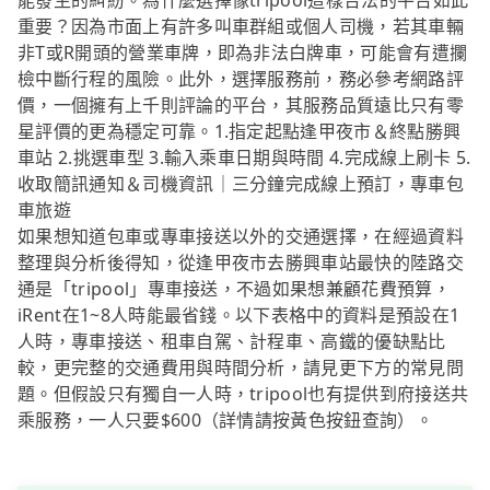
能發生的糾紛。為什麼選擇像tripool這樣合法的平台如此
重要？因為市面上有許多叫車群組或個人司機，若其車輛
非T或R開頭的營業車牌，即為非法白牌車，可能會有遭攔
檢中斷行程的風險。此外，選擇服務前，務必參考網路評
價，一個擁有上千則評論的平台，其服務品質遠比只有零
星評價的更為穩定可靠。1.指定起點逢甲夜市＆終點勝興
車站 2.挑選車型 3.輸入乘車日期與時間 4.完成線上刷卡 5.
收取簡訊通知＆司機資訊｜三分鐘完成線上預訂，專車包
車旅遊
如果想知道包車或專車接送以外的交通選擇，在經過資料
整理與分析後得知，從逢甲夜市去勝興車站最快的陸路交
通是「tripool」專車接送，不過如果想兼顧花費預算，
iRent在1~8人時能最省錢。以下表格中的資料是預設在1
人時，專車接送、租車自駕、計程車、高鐵的優缺點比
較，更完整的交通費用與時間分析，請見更下方的常見問
題。但假設只有獨自一人時，tripool也有提供到府接送共
乘服務，一人只要$600（詳情請按黃色按鈕查詢）。