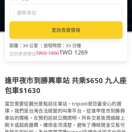
查詢真實價格
距離
：
34 公里
｜
旅程時間
：
33 分鐘
TWD
1269
TWD
1800
您的車資預估
逢甲夜市到勝興車站 共乘$650 九人座
包車$1630
當您需要從觀光景點前往車站，tripool是您最安心的選
擇。我們是台灣合法經營的叫車平台，從逢甲夜市到勝興
車站的價格，在預約前就公開透明。所有交易皆透過線上
刷卡或超商繳費，確保金流清楚，避免了傳統現金交易可