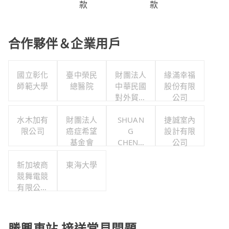
款
款
合作夥伴＆企業用戶
國立彰化
臺中榮民
財團法人
緣滿幸福
師範大學
總醫院
中華民國
股份有限
對外貿易
公司
發展協會
水木加有
財團法人
SHUAN
捷誠室內
限公司
癌症希望
G
設計有限
基金會
CHENG
公司
ENGINE
新加坡商
東海大學
ERING
競舞電競
CO. LTD
有限公司
臺灣分公
司
勝興車站 接送常見問題