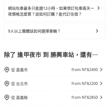
若您有多日或特殊包車需求，您可以先來信旅步，會有
何理賠，如果又遇到心術不正的司機，其犯罪行為可能
上網預約，以免當場被坑受騙。雖然逢甲夜市到勝興車
車況，打開車門才發現仍有上一組乘客遺留的垃圾或者
高鐵而不預約包車，不僅至少額外負擔200元車資，而且
專人回覆您。
都無法監控或追查。最好別為了省小錢而冒上不必要的
網站包車最多只能選12小時，如果想訂包車兩天一
站的跳表小黃可能較為便宜，但當你們人數超過四位
撞凹的車門仍未被修理，每一次租車都好像在開樂透一
更會額外浪費64分鐘在轉乘與等車上，現在還不馬上來
風險。而tripool雇用的司機、使用的車輛以及配合的車
夜價格怎麼算？該如何訂購？能代訂住宿？
時，叫兩輛計程車的費用就貴了，如選擇tripool的九人
樣。另外，偶爾也會遇到明明已經預約了時間但上一位
預約tripool！
行，一定符合台灣法律規定，除了司機擁有合法的職業
座，可用約9折預約一台專車服務。
用戶卻遲遲尚未歸還，又或者要還車時卻偏偏找不到停
旅步的包車服務是以一天一張訂單的方式計算，如果您
駕駛執照以及良民證外，車輛一定投保最高300萬乘客
車位，對於急著用車或者要載其他乘客的人來說就有不
需要連續兩天的包車服務，可以在官網上分開預定兩天
險。最好辨別叫的車是否合法，就看車牌的開頭，只要
9人以上團體該如何選擇車輛？
小的風險。最後，雖然路邊隨租隨還看似方便，但實際
的行程。另外，目前旅步只提供接送服務，暫不提供代
不是R或T開頭的車，就一定是違法。
使用時還是有其區域的限制，實際可停靠的地點與你的
在Line群組或Facebook社團裡，有司機標榜能提供乘坐
訂住宿服務。
上下車地點仍有段距離，在遇到下雨天或者載行李時，
9人以上之廂型車，其實屬違法。在現行法律下，營業小
就顯得非常不便。
客車最多座位數量就是9人，如扣掉司機就只能乘坐8位
除了 逢甲夜市 到 勝興車站，還有⋯
乘客，如果要10人以上就是營業大客車的範疇，也就是
中型巴士或大型遊覽車。非法改裝的車輛，不僅與車輛
from NT$
2400
從
嘉義市
行照不符，連司機的駕照都會不符。在路上被警察盤查
請下車終止行程事小，如果發生意外，保險公司可不予
賠償就事大了。千萬別為了省小錢而把朋友親人的安全
from NT$
2200
從
台北市
給賭上。通常人數沒有超過10位，建議預約一台九人座
與一台小轎車比較划算，如人數超過12位就一定是叫一
from NT$
2850
從
嘉義縣
台中巴比較方便。但也有例外，比方說有些山區或路段
是禁止大客車通行的，建議在預定時最好先與車行或平