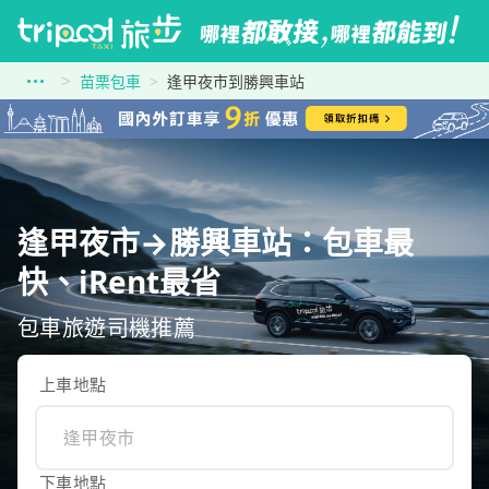
苗栗包車
逢甲夜市到勝興車站
逢甲夜市→勝興車站：包車最
快、iRent最省
包車旅遊司機推薦
上車地點
下車地點