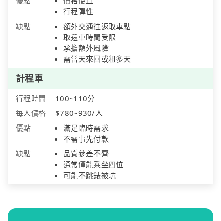
優點
價格便宜
行程彈性
缺點
額外交通往返取車點
取還車時間受限
承擔額外風險
需當天來回或租多天
計程車
行程時間
100~110分
每人價格
$780~930/人
優點
滿足臨時需求
不需事先付款
缺點
品質參差不齊
通常僅能乘坐四位
可能不跳錶被坑