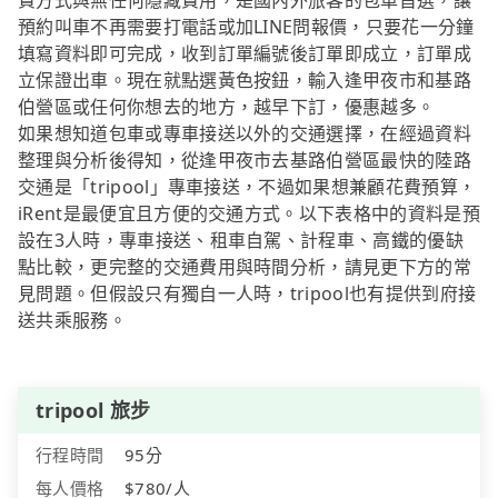
費方式與無任何隱藏費用，是國內外旅客的包車首選，讓
預約叫車不再需要打電話或加LINE問報價，只要花一分鐘
填寫資料即可完成，收到訂單編號後訂單即成立，訂單成
立保證出車。現在就點選黃色按鈕，輸入逢甲夜市和基路
伯營區或任何你想去的地方，越早下訂，優惠越多。
如果想知道包車或專車接送以外的交通選擇，在經過資料
整理與分析後得知，從逢甲夜市去基路伯營區最快的陸路
交通是「tripool」專車接送，不過如果想兼顧花費預算，
iRent是最便宜且方便的交通方式。以下表格中的資料是預
設在3人時，專車接送、租車自駕、計程車、高鐵的優缺
點比較，更完整的交通費用與時間分析，請見更下方的常
見問題。但假設只有獨自一人時，tripool也有提供到府接
送共乘服務。
tripool 旅步
行程時間
95分
每人價格
$780/人