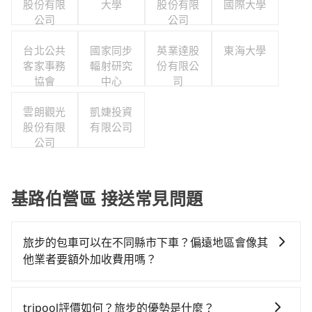
股份有限
大學
股份有限
國際大學
公司
公司
台北公共
國家同步
英業達股
東海大學
客家事務
輻射研究
份有限公
協會
中心
司
雲朗觀光
凱婕投資
股份有限
有限公司
公司
基路伯營區 接送常見問題
旅步的包車可以在不同縣市下車？偏遠地區會像其
他業者要額外加收費用嗎？
旅步的包車服務非常方便，您可以在不同縣市下車。對
於偏遠地區，我們提供的價格已經包含了所有基本的費
tripool評價如何？旅步的優勢是什麼？