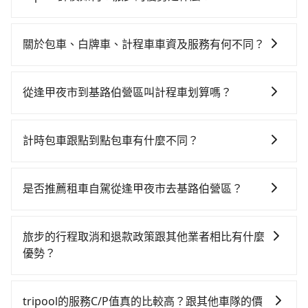
用，不會像其他業者那樣收取額外費用。但如果您需要
根據google的評價，tripool的服務品質整體上是非常穩
前往的地點屬於高海拔山區等特殊地點，就可能會需要
定及可靠的，大多數的使用者都給予了高分評價。此
支付額外的費用，不過別擔心，您可以透過旅步官網查
關於包車、白牌車、計程車車資及服務有何不同？
外，tripool司機專業的駕駛和親切服務態度也獲得了許
詢到具體的費用。
包車、白牌車、計程車三種交通方式的價格及服務說
多好評，價格透明無隱藏費用、相比其他業者提供的用
明： 包車：可以依照個人行程需要靈活安排時間，價格
車前一日凌晨6點前取消均可無條件全額退費的承諾，讓
從逢甲夜市到基路伯營區叫計程車划算嗎？
依平台預定時價格而定，通常愈長程價格CP值愈高。 計
您的旅程能更有彈性及保障。
如選擇小黃直達，在台中可以透過app叫車的有55688台
程車：可24小時隨叫隨到，價格依跳錶而定，如有塞車
灣大車隊、Uber、Line Taxi、Yoxi等，如果在路邊攔不
也會計算延遲費用，最終價格通常要下車時才知。價格
計時包車跟點到點包車有什麼不同？
到車，也可考慮打電話至逢甲夜市附近的計程車隊，如
比包車貴。 白牌車：通常價格較包車便宜，但司機素
計時包車和點到點包車都是包車服務的形式，但有一些
大都會衛星車隊、天誠衛星計程車、大都會衛星計程車
質、品質不一，如行程有問題，事後無法提供客服申訴
不同之處： 計時包車：計時包車是按照用車時間來計
等叫車看看。依照里程跳錶計算，價格約為2,325~2,800
處理。
是否推薦租車自駕從逢甲夜市去基路伯營區？
費，通常以每小時為單位，客戶可以根據自己的需要預
元間，若改選tripool的專車服務可再更便宜。但如果要
如果你有台灣駕照且對自己駕駛技術有信心，且在車上
定一定時間的包車服務。這種服務適用於需要在城市內
考慮到回程，南投縣僅有合法計程車約340輛，數量約為
時不需要閉目養神（因為要自己開車），最重要的是你
多個地點間來回穿梭的客戶，例如市區觀光、商務差旅
台中市的4%、密度僅雙北的0.2%，其叫車的難度是雙北
旅步的行程取消和退款政策跟其他業者相比有什麼
當天就要來回，那在台中路邊可隨租隨借的iRent應該是
等。 點到點包車：點到點包車是按照里程和目的地來計
市的490倍。再加上台中市有些計程車司機不按錶計費，
優勢？
你最便宜選擇。註冊完iRent的app後，可以每小時
費，客戶可以預先告知出發地點A到目的地B，會根據路
約有27%會採現場議價，建議最好先上網預約，以免當
當您需要取消旅行行程時，旅步提供比其他業者更具彈
$115~205承租小轎車，每公里再額外加收$3.2，從逢甲
線和里程來計算費用。這種服務通常適用於單程或從一
場被坑受騙。雖然逢甲夜市到基路伯營區的跳表小黃可
性的取消政策，以給予乘客更多的保障和方便。只需在
夜市到基路伯營區的花費預估為$1,450~2,050（金額差
個城市到另一個城市的長途包車。
tripool的服務C/P值真的比較高？跟其他車隊的價
能較為便宜，但當你們人數超過四位時，叫兩輛計程車