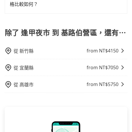
用車前一天的凌晨六點前完成取消訂單作業，旅步就承
異來自於平假日、車款差異、抵達目的地後多久原路返
格比較如何？
的費用就貴了，改預約一輛tripool的九人座廂型車最高
諾會無條件全額退款，讓乘客感到安心之餘，降低風險
回），雖已將eTag和可能的每小時40元路邊停車費用預
可省$1,600。
在服務品質許可下，乘客當然希望價格越便宜越好，而
的同時也確保乘客的權益。
估進去，但額外的汽車保險與可能的罰單都需自付。再
市場上稍具規模且合法經營的業者，有以短程與城市為
者，和運的iRent只提供最基本的車型，如Toyota
主的台灣大車隊、大都會、LINE Taxi、Uber，機場接送
除了 逢甲夜市 到 基路伯營區，還有⋯
Yaris、Prius C、Vios這類乘坐體驗較差的車款，如果人
則有肯驛、全鋒、格上租車、和運租車，包車旅遊則是
數超過四位，更是沒有較大的七人座或九人座可供選
KKDAY、KLOOK、叫車吧等。tripool旅步專注在長程
擇，而且無人租車最令人詬病的就是車況，打開車門才
from NT$
4150
從
新竹縣
單程接送與跨縣市計時包車，不論從哪邊去哪裡（當然
發現仍有上一組乘客遺留的垃圾或者撞凹的車門仍未被
也包括逢甲夜市去基路伯營區），全台保證出車。由於
修理，每一次租車都好像在開樂透一樣。另外，偶爾也
有高效的車輛調度能力，能以市價7~8折提供專車到府服
會遇到明明已經預約了時間但上一位用戶卻遲遲尚未歸
from NT$
7050
從
宜蘭縣
務，是絕大多數乘客出行的最佳選擇。
還，又或者要還車時卻偏偏找不到停車位，對於急著用
車或者要載其他乘客的人來說就有不小的風險。最後，
from NT$
5750
從
高雄市
雖然路邊隨租隨還看似方便，但實際使用時還是有其區
域的限制，實際可停靠的地點與你的上下車地點仍有段
距離，在遇到下雨天或者載行李時，就顯得非常不便。