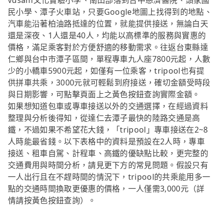
vusam文化實驗小學、南田部落到台中慈濟醫院、頭家國
民小學、潭子火車站，只要Google地圖上找得到的地點、
汽車能沿著柏油路抵達的位置，就能提供接送，無論白天
還是深夜、1人還是40人，均能以高標準的服務與實惠的
價格，滿足乘客對於方便舒適的移動需求。往返台東縣達
仁鄉與台中市潭子區間，單程專車九人座7800元起，人數
少的小轎車5900元起，如僅有一位乘客，tripool也有提
供拼車共乘，3000元就可輕鬆到府接送，確切金額受時段
與日期影響，可點擊頁面上之黃色按鈕查詢實際金額。
如果想知道包車或專車接送以外的交通選擇，在經過資料
整理與分析後得知，從達仁去潭子最快的陸路交通是高
鐵，不過如果不希望花大錢，「tripool」專車接送在2~8
人時能最省錢。以下表格中的資料是預設在2人時，專車
接送、租車自駕、計程車、高鐵的優缺點比較，更完整的
交通費用與時間分析，請見更下方的常見問題。假設只有
一人出行且在不趕時間的情況下，tripool的共乘能用多一
點的交通時間換取更優惠的價格，一人僅需3,000元（詳
情請按黃色按鈕查詢）。