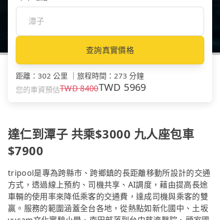
查詢真實價格
距離
：
302 公里
｜
旅程時間
：
273 分鐘
TWD
5969
TWD
8400
您的車資預估
達仁到潭子 共乘$3000 九人座包車
$7900
tripool是專為跨縣市、跨鄉鎮的長距離移動所設計的交通
方式，透過線上預約、司機共享、AI調度，藉由提高長途
車輛的使用率來降低乘客的交通費，達成司機與乘客的雙
贏。服務的範圍涵蓋全台各地，從熱點如新化國中、土坂