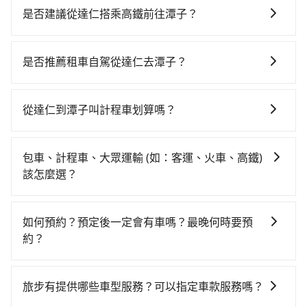
是否建議從達仁搭乘高鐵前往潭子？
若要從達仁搭高鐵前往潭子，高鐵省時、較貴，且難叫
計程車前往高鐵站！從最早05:50一直到22:55，左營-台
是否推薦租車自駕從達仁去潭子？
中一天最多有90班次高鐵可搭乘。假設從台東縣達仁鄉
如果你考慮租車自駕，很不幸的，達仁周圍應該沒有半
前往最靠近的左營高鐵站，叫一輛計程車花費約3,800
間租車公司，如果不想額外花時間搭車前往鄰近市區租
元、車程約150分鐘。抵達高鐵站後，步行進站、現場購
從達仁到潭子叫計程車划算嗎？
車，也不想花6,645元叫計程車前往潭子，tripool直達
票並於月台排隊的時間約20分鐘，再乘坐42~69分鐘
如選擇小黃直達，在台東可以透過app叫車的有55688台
專車就是你最佳選擇。
（平均57分）的高鐵從左營站前往台中高鐵站，每人票
灣大車隊。依照里程跳錶計算，價格約為6,645~10,000
價790元，再用10分鐘出站、等待車站前排班的計程
包車、計程車、大眾運輸 (如：客運、火車、高鐵)
元間，但如改預約tripool可省高達$4,000。但如果你無
車，搭上小黃後約花25分鐘、車費600元後，抵達台中
該怎麼選？
法提前預約，或偏好臨時叫車，那要注意台東縣僅有合
市潭子區的目的地。全程加上轉車時間共4小時18分鐘，
在選擇交通方式時，您可依下列建議的考慮因素做選
法計程車約350輛，計程車密度為雙北的0.2%，也就是
假設2位同行，高鐵加轉乘之平均每人花費為2,990元。
擇： 預算：不同交通工具價格不同，可先確定您的預
說要臨時叫到小黃的難度是台北或新北的400倍之多。再
如何預約？預定後一定會有車嗎？最晚何時要預
不過台東縣領有合法執照的計程車僅有400多輛，計程車
算。計程車最貴，而大眾運輸通常較便宜。 行程：需多
加上台東縣有些計程車司機不按錶計費，約有47%會採
約？
的密度為雙北的0.2%，換句話說，臨時要叫小黃的難度
點停留的行程建議可選可客製化行程的包車，如果時間
現場議價，建議最好先上網預約，以免當場被坑受騙。
是雙北大城市的400倍。縱使幸運攔到一輛小黃了，台東
如要預約從達仁前往潭子的專車接送服務，可直接線上
比較寬鬆且不介意耗時轉乘可選大眾運輸或較貴的計程
綜合以上，無論在價格或服務品質上，tripool都是你從
縣少部分小黃司機不按表收費，看乘客是外地人便漫天
輸入上下車地點或地址，三秒內即可查到真實價格，照
車。 旅行人數：人數多時包車較方便舒適且每個人攤提
達仁到潭子的最佳選擇。
旅步有提供哪些車型服務？可以指定車款服務嗎？
喊價或恣意繞路。但如果全程使用tripool並到府專車接
著步驟填寫完乘客資料與線上刷卡，訂單即成立。在拿
下來的車資也比較便宜，人數少可搭乘大眾運輸或計程
送，則每人平均花費約2,980元，費時4小時33分鐘。長