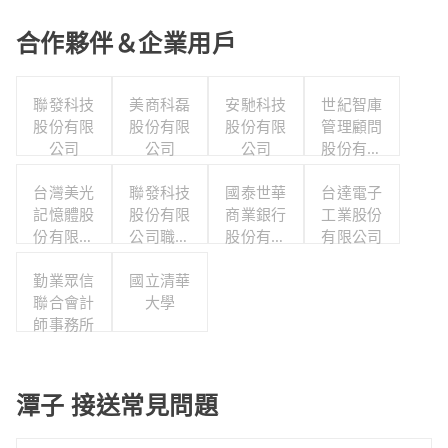
合作夥伴＆企業用戶
聯發科技
美商科磊
安馳科技
世紀智庫
股份有限
股份有限
股份有限
管理顧問
公司
公司
公司
股份有限
公司
台灣美光
聯發科技
國泰世華
台達電子
記憶體股
股份有限
商業銀行
工業股份
份有限公
公司職工
股份有限
有限公司
司
福利委員
公司
勤業眾信
國立清華
會
聯合會計
大學
師事務所
潭子 接送常見問題