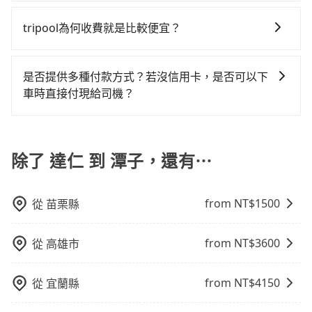
旅步有提供小轎車、休旅車、九人座供您選擇，若您有
到訂單編號後，隨即會在手機上收到簡訊以及電子郵件
車。 時間：需在特定時間到達目的地可選包車或計程
距離移動確實搭乘高鐵可以比坐車快15分鐘，但卻要額
指定車款服務的需求，可以先將您的需先提供旅步，會
確認信，如此就完成預約了，而司機與車輛的詳細資
車，不趕時間即可選用大眾運輸。 便利性：需要便利性
tripool為何收費就是比較便宜？
外支出約20元的交通費，所以對於不是這麼趕時間的人
有專人回覆您。
料，將於乘車前一晚八點透過SMS和EMAIL提供。一旦
和方便性可選包車和計程車，喜歡探險和體驗當地文化
來說，預約tripool還是比較划算的。如果你是獨自一人
對於平常就有在使用長程專車接送服務的乘客來說，第
付款完畢，tripool保證出車。一般建議出發前一天中午
則可搭乘大眾運輸。
乘車，也可參考tripool的拼車共乘服務，最多可再節省
一次使用tripool的會擔心價格比市價便宜不少，是不是
以前完成預約，越早下訂價格越低價，如臨時需要，前
是否提供多種付款方式？若沒信用卡，是否可以下
50%的交通費用。
因為司機素質比較差、車上會有煙味、或者車齡過大，
一天傍晚五點前仍會收單，最遲如當天下午過後乘車，
車時直接付現給司機？
但事實恰恰相反。tripool不僅有嚴密的篩選機制，定期
四小時前仍能預約。
目前旅步提供多種付款方式可供選擇，包括線上刷卡
淘汰顧客評分較低的司機，且車輛均要求5年內新車，司
(VISA/MasterCard/JCB)、簽帳卡 (金融信用卡) 和
機也絕對不會在車內吸煙，於新冠肺炎期間也絕對全程
AFTEE 先享受後付款等。若您沒有信用卡，建議可以使
除了 達仁 到 潭子，還有⋯
配戴口罩。tripool之所以能將價格壓在市價7~8折的主
用 AFTEE 的服務，您可以在訂單成立後的14天內到超商
因來自於自行研發的AI車輛調度演算法，能有效降低空
櫃檯繳費，或者利用 ATM 完成匯款。
車率，也就是提高俗稱「回頭車」的比例。這不僅體現
from NT$
1500
從
苗栗縣
在成本的控制，更是在傳統旺季（年假、端午、中秋、
雙十等）能用更少的司機來服務更多的旅客，意味著使
用到不熟悉的司機或者轉單給其他車行的情況比同行更
from NT$
3600
從
高雄市
低，如此便反應在服務品質的控管會更佳。但tripool網
站上的價格是動態的，一般來說越早預訂價格越優，且
from NT$
4150
從
宜蘭縣
保證前一天中午以前均可全額取消退費，如已經決定好
要從達仁去潭子，請儘早下訂以把握最划算的價格。