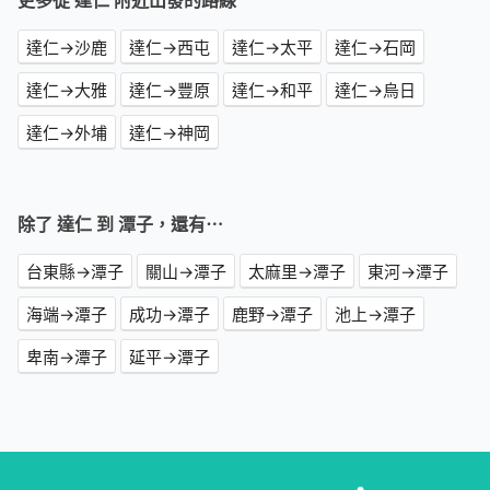
更多從 達仁 附近出發的路線
達仁→沙鹿
達仁→西屯
達仁→太平
達仁→石岡
達仁→大雅
達仁→豐原
達仁→和平
達仁→烏日
達仁→外埔
達仁→神岡
除了 達仁 到 潭子，還有⋯
台東縣→潭子
關山→潭子
太麻里→潭子
東河→潭子
海端→潭子
成功→潭子
鹿野→潭子
池上→潭子
卑南→潭子
延平→潭子