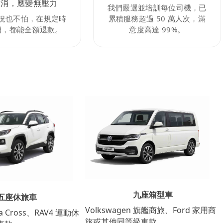
取消，應變無壓力
我們嚴選並培訓每位司機，已
況也不怕，在規定時
累積服務超過 50 萬人次，滿
消，都能全額退款。
意度高達 99%。
九座箱型車
五座休旅車
Volkswagen 旗艦商旅、Ford 家用商
lla Cross、RAV4 運動休
旅或其他同等級車款