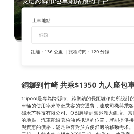
長途跨縣市包車網路預約平台
上車地點
距離
：
136 公里
｜
旅程時間
：
120 分鐘
銅鑼到竹崎 共乘$1350 九人座包車
tripool是專為跨縣市、跨鄉鎮的長距離移動所設
車輛的使用率來降低乘客的交通費，達成司機與乘客
碳禾芯科技有限公司、OBI農場到奮起湖大飯店、茶日民宿
的地點、汽車能沿著柏油路抵達的位置，就能提供接
與實惠的價格，滿足乘客對於方便舒適的移動需求。