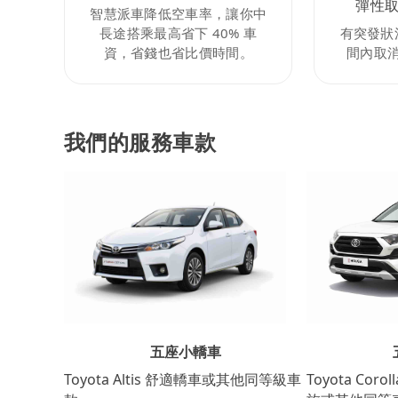
彈性
智慧派車降低空車率，讓你中
長途搭乘最高省下 40% 車
有突發狀
資，省錢也省比價時間。
間內取
我們的服務車款
五座小轎車
Toyota Coro
Toyota Altis 舒適轎車或其他同等級車