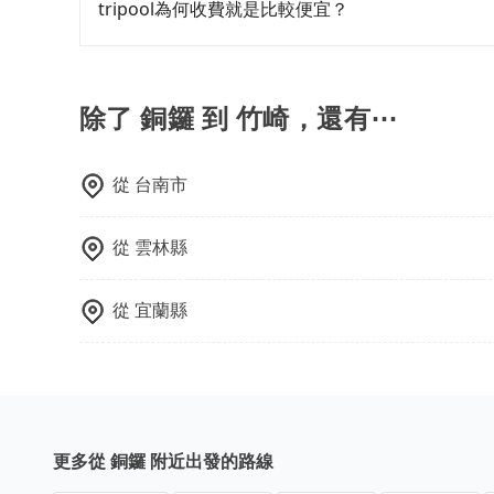
種車輛可以通行：(一) 乘載3人(含駕駛和小孩)以上的
tripool為何收費就是比較便宜？
身心障礙證明、記者證或「高速公路高乘載管制」
路段，建議最好配合至少兩名以上乘客。
對於平常就有在使用長程專車接送服務的乘客來說，第
為司機素質比較差、車上會有煙味、或者車齡過大，但
顧客評分較低的司機，且車輛均要求5年內新車，
除了 銅鑼 到 竹崎，還有⋯
口罩。tripool之所以能將價格壓在市價7~8折
也就是提高俗稱「回頭車」的比例。這不僅體現在
能用更少的司機來服務更多的旅客，意味著使用到
從
台南市
反應在服務品質的控管會更佳。但tripool網站
午以前均可全額取消退費，如已經決定好要從銅鑼
從
雲林縣
從
宜蘭縣
更多從 銅鑼 附近出發的路線