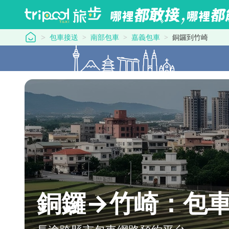
tripool 旅步
包車接送
南部包車
嘉義包車
銅鑼到竹崎
銅鑼→竹崎：包車最