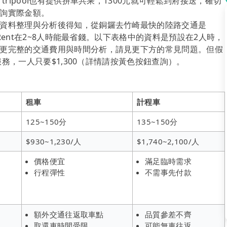
ripool也有提供拼車共乘，1300元就可輕鬆到府接送，確切
詢實際金額。
資料整理與分析後得知，從銅鑼去竹崎最快的陸路交通是
iRent在2~8人時能最省錢。以下表格中的資料是預設在2人時，
更完整的交通費用與時間分析，請見更下方的常見問題。但假
服務，一人只要$1,300（詳情請按黃色按鈕查詢）。
租車
計程車
125~150分
135~150分
$930~1,230/人
$1,740~2,100/人
價格便宜
滿足臨時需求
行程彈性
不需事先付款
額外交通往返取車點
品質參差不齊
取還車時間受限
可能無車往返