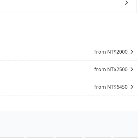
小型車，(二) 大型客車，(三) 計程車，(四) 駕駛或乘客持有
通行證之小型車。如果您的出行路線會經過高乘載管制時段和
一次使用tripool的會擔心價格比市價便宜不少，是不是因
事實恰恰相反。tripool不僅有嚴密的篩選機制，定期淘汰
司機也絕對不會在車內吸煙，於新冠肺炎期間也絕對全程配戴
的主因來自於自行研發的AI車輛調度演算法，能有效降低空車率，
成本的控制，更是在傳統旺季（年假、端午、中秋、雙十等）
不熟悉的司機或者轉單給其他車行的情況比同行更低，如此便
from NT$
2000
上的價格是動態的，一般來說越早預訂價格越優，且保證前一天中
去竹崎，請儘早下訂以把握最划算的價格。
from NT$
2500
from NT$
6450