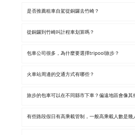
若要從銅鑼搭高鐵前往竹崎，高鐵較貴、費時，且難
21:58，苗栗-嘉義一天最多僅16班次，如果行
是否推薦租車自駕從銅鑼去竹崎？
銅鑼鄉前往最靠近的苗栗高鐵站，叫一輛計程車花費
購票並於月台排隊的時間約15分鐘，再乘坐56分鐘
如果你有台灣駕照且對自己駕駛技術有信心，且在
鐘出站、等待車站前排班的計程車，搭上小黃後約花
天就要來回，那在苗栗路邊可隨租隨借的iRent應該
從銅鑼到竹崎叫計程車划算嗎？
加上轉車時間共2小時26分鐘，假設2位同行，高鐵
$115~205承租小轎車，每公里再額外加收$3.2，
的計程車僅有400多輛，計程車的密度為雙北的0.
假日、車款差異、抵達目的地後多久原路返回），雖
如選擇小黃直達，在苗栗可以透過app叫車的有5568
縱使幸運攔到一輛小黃了，苗栗縣少部分小黃司機
額外的汽車保險與可能的罰單都需自付。再者，和運的iRen
元間，但如改預約tripool可省高達$1,500
包車公司很多，為什麼要選擇tripool旅步？
全程使用tripool並到府專車接送，則每人平均花
Vios這類乘坐體驗較差的車款，如果人數超過四
法計程車約380輛，計程車密度為雙北的0.5%，
每人至少額外負擔100元車資，而且更會額外浪費26
令人詬病的就是車況，打開車門才發現仍有上一組
果當天或隔天也要原路返回，竹崎的計程車更難叫，
旅步提供多種車型，從轎車、休旅車到九人座，讓
是獨自一人乘車，也可參考tripool的拼車共乘服
像在開樂透一樣。另外，偶爾也會遇到明明已經預
栗縣有些計程車司機不按錶計費，約有34%會採現
途安全無憂，我們的司機都是專業且可靠的職業駕
火車站周邊的交通方式有哪些？
偏找不到停車位，對於急著用車或者要載其他乘客
上，無論在價格或服務品質上，tripool都是你從
費用，且還提供優於其他業者更彈性的取消政策，
便，但實際使用時還是有其區域的限制，實際可停
郊區，我們都可以為您提供最佳的旅遊體驗。所以，如
火車站通常是城市的交通樞紐，以下是火車站常見
行李時，就顯得非常不便。
值得信任的不二選擇！
相對便宜經濟。 計程車：乘坐計程車到達或離開火
旅步的包車可以在不同縣市下車？偏遠地區會像其
離開火車站，快捷便利。 包車：預定包車到達或
旅步的包車服務非常方便，您可以在不同縣市下車
用，不會像其他業者那樣收取額外費用。但如果您
有些路段假日有高乘載管制，一般高乘載人數是幾
付額外的費用，不過別擔心，您可以透過旅步官網
當某些特定路段塞車情況嚴重時，為了維持交通秩