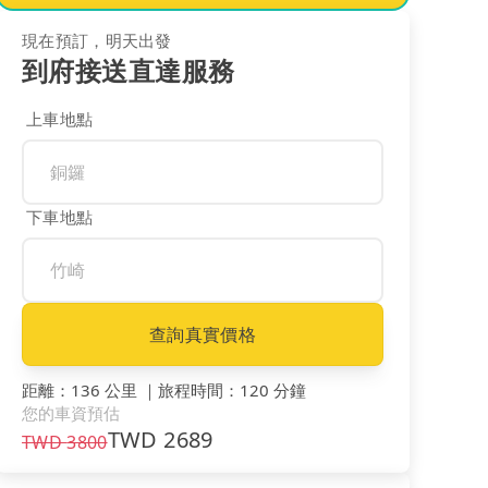
現在預訂，明天出發
到府接送直達服務
上車地點
下車地點
查詢真實價格
距離
：
136 公里
｜
旅程時間
：
120 分鐘
您的車資預估
TWD
2689
TWD
3800