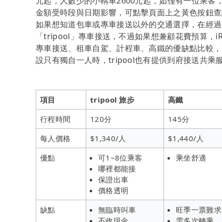
元起，人數少的小轎車2600元起，如僅有一位乘客，t
金額受時段與日期影響，可點擊頁面上之黃色按鈕查
如果想知道包車或專車接送以外的交通選擇，在經過
「tripool」專車接送，不過如果想兼顧花費預算，
專車接送、租車自駕、計程車、高鐵的優缺點比較，
設只有獨自一人時，tripool也有提供到府接送共乘
項目
tripool 旅步
高鐵
行程時間
120分
145分
每人價格
$1,340/人
$1,440/人
優點
可1~8位乘客
乘坐舒適
哪裡都能接
保證出車
價格透明
缺點
無臨時叫車
旺季一票難求
不收現金
需多次轉乘