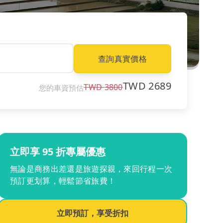
查詢真實價格
TWD
2689
TWD
3800
您的車資預估
立即享 95 折專屬優惠
無論是商務出差還是旅遊探親，來回行程一次
預訂更划算，輕鬆節省旅費！
立即預訂，享受折扣