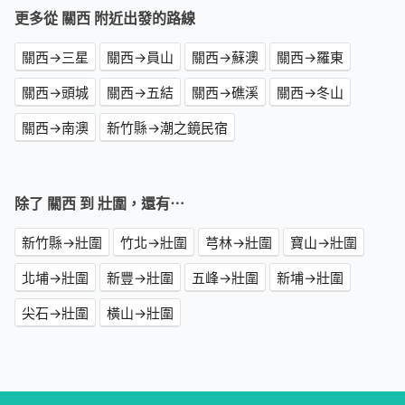
更多從 關西 附近出發的路線
關西→三星
關西→員山
關西→蘇澳
關西→羅東
關西→頭城
關西→五結
關西→礁溪
關西→冬山
關西→南澳
新竹縣→潮之鏡民宿
除了 關西 到 壯圍，還有⋯
新竹縣→壯圍
竹北→壯圍
芎林→壯圍
寶山→壯圍
北埔→壯圍
新豐→壯圍
五峰→壯圍
新埔→壯圍
尖石→壯圍
橫山→壯圍