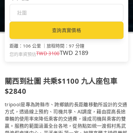
查詢真實價格
距離
：
106 公里
｜
旅程時間
：
97 分鐘
TWD
2189
TWD
3100
您的車資預估
關西到壯圍 共乘$1100 九人座包車
$2840
tripool是專為跨縣市、跨鄉鎮的長距離移動所設計的交通
方式，透過線上預約、司機共享、AI調度，藉由提高長途
車輛的使用率來降低乘客的交通費，達成司機與乘客的雙
贏。服務的範圍涵蓋全台各地，從熱點如統一渡假村馬武