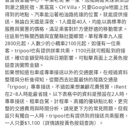
督渡假會議中心、平溪老街 第一家、旭陽高爾夫球俱樂部
到潮之鏡民宿、黑窩窩、CH Villa，只要Google地圖上找
得到的地點、汽車能沿著柏油路抵達的位置，就能提供接
送，無論白天還是深夜、1人還是40人，均能以高標準的
服務與實惠的價格，滿足乘客對於方便舒適的移動需求。
往返新竹縣關西鎮與宜蘭縣壯圍鄉間，單程專車九人座
2800元起，人數少的小轎車2100元起，如僅有一位乘
客，tripool也有提供拼車共乘，1100元就可輕鬆到府接
送，確切金額受時段與日期影響，可點擊頁面上之黃色按
鈕查詢實際金額。
如果想知道包車或專車接送以外的交通選擇，在經過資料
整理與分析後得知，從關西去壯圍最快的陸路交通是
「tripool」專車接送，不過如果想兼顧花費預算，iRent
在2~8人時能最省錢。以下表格中的資料是預設在2人時，
專車接送、租車自駕、計程車、高鐵的優缺點比較，更完
整的交通費用與時間分析，請見更下方的常見問題。但假
設只有獨自一人時，tripool也有提供到府接送共乘服務，
一人只要$1,100（詳情請按黃色按鈕查詢）。