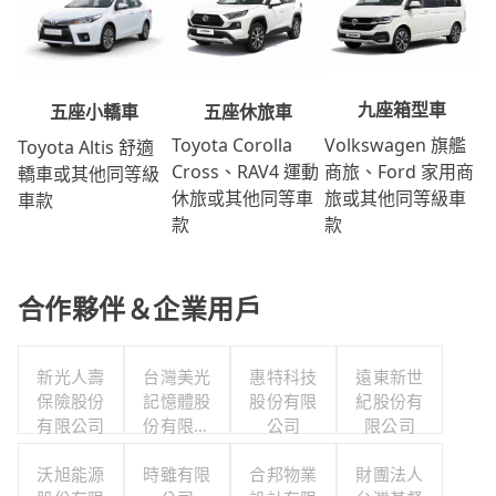
九座箱型車
五座休旅車
五座小轎車
Volkswagen 旗艦
Toyota Corolla
Toyota Altis 舒適
商旅、Ford 家用商
Cross、RAV4 運動
轎車或其他同等級
旅或其他同等級車
休旅或其他同等車
車款
款
款
合作夥伴＆企業用戶
新光人壽
台灣美光
惠特科技
遠東新世
保險股份
記憶體股
股份有限
紀股份有
有限公司
份有限公
公司
限公司
司
沃旭能源
時雖有限
合邦物業
財團法人