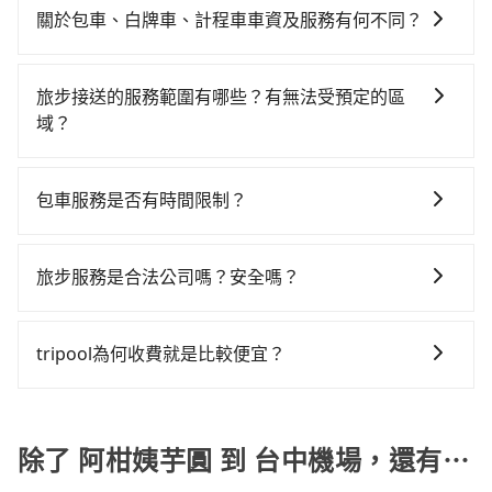
灣大車隊、Uber、Line Taxi、Yoxi等。依照里程跳錶計
站前往台中高鐵站，每人票價700元，再用10分鐘出
關於包車、白牌車、計程車車資及服務有何不同？
算，價格約為4,740~7,100元間，但如改預約tripool可
站、等待車站前排班的計程車，搭上小黃後約花31分
包車、白牌車、計程車三種交通方式的價格及服務說
省高達$4,000。請注意，由於阿柑姨芋圓位於偏遠地
鐘、車費900元後，抵達台中機場 (台中市沙鹿區) 的目
明： 包車：可以依照個人行程需要靈活安排時間，價格
區，計程車並不會在街上巡迴。你幾乎不可能直接攔到
旅步接送的服務範圍有哪些？有無法受預定的區
的地。全程加上轉車時間共3小時，假設一人獨行，交通
依平台預定時價格而定，通常愈長程價格CP值愈高。 計
車。當地的計程車通常只接受電話預約，臨時叫車可能
域？
費總計3,200元，而且阿柑姨芋圓位在郊區/鄉村地區，
程車：可24小時隨叫隨到，價格依跳錶而定，如有塞車
會需要等待相當長的時間。綜合以上，無論在價格或服
計程車本來就很有限。和大城市不同，鄉下的司機並不
旅步的服務範圍是只要車子能進去且沒有管制地方，我
也會計算延遲費用，最終價格通常要下車時才知。價格
務品質上，tripool都是你從阿柑姨芋圓到台中機場的最
會主動開車四處尋找乘客。所以如果你臨時需要一輛計
們都能提供服務。
比包車貴。 白牌車：通常價格較包車便宜，但司機素
佳選擇。
包車服務是否有時間限制？
程車，可能得等很久，或者根本等不到任何空車出
質、品質不一，如行程有問題，事後無法提供客服申訴
現。。但如果全程使用tripool並到府專車接送，則僅需
我們提供2-12小時彈性包車時間選擇，您可依據您的行
處理。
花費約3,130元，費時2小時11分鐘。選擇搭乘高鐵而不
程安排。
旅步服務是合法公司嗎？安全嗎？
預約包車，不僅至少額外負擔70元車資，而且更會額外
浪費49分鐘在轉乘與等車上，現在還不馬上來預約
旅步擁有google評價4.8的網友口碑推薦，也是公部門指
tripool！
定用車，旅步只使用合法車輛及通過嚴格審查的職業司
tripool為何收費就是比較便宜？
機服務，因為您的安全旅步比您更重視。
對於平常就有在使用長程專車接送服務的乘客來說，第
一次使用tripool的會擔心價格比市價便宜不少，是不是
因為司機素質比較差、車上會有煙味、或者車齡過大，
除了 阿柑姨芋圓 到 台中機場，還有⋯
但事實恰恰相反。tripool不僅有嚴密的篩選機制，定期