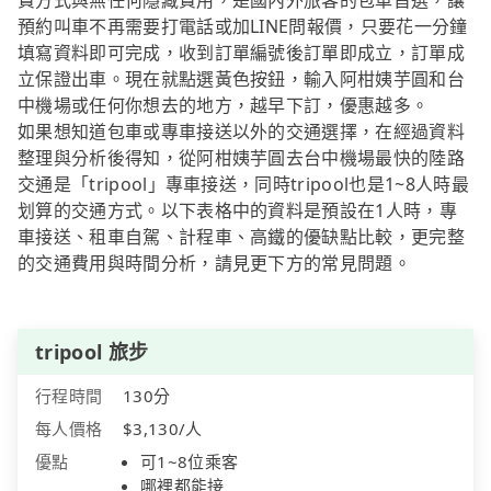
費方式與無任何隱藏費用，是國內外旅客的包車首選，讓
預約叫車不再需要打電話或加LINE問報價，只要花一分鐘
填寫資料即可完成，收到訂單編號後訂單即成立，訂單成
立保證出車。現在就點選黃色按鈕，輸入阿柑姨芋圓和台
中機場或任何你想去的地方，越早下訂，優惠越多。
如果想知道包車或專車接送以外的交通選擇，在經過資料
整理與分析後得知，從阿柑姨芋圓去台中機場最快的陸路
交通是「tripool」專車接送，同時tripool也是1~8人時最
划算的交通方式。以下表格中的資料是預設在1人時，專
車接送、租車自駕、計程車、高鐵的優缺點比較，更完整
的交通費用與時間分析，請見更下方的常見問題。
tripool 旅步
行程時間
130分
每人價格
$3,130/人
優點
可1~8位乘客
哪裡都能接