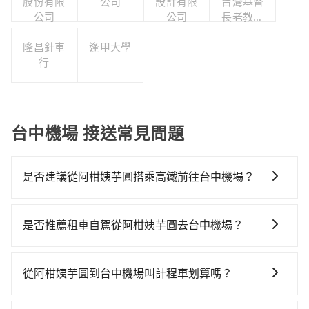
股份有限
公司
設計有限
台灣基督
公司
公司
長老教會
宣教基金
隆昌針車
逢甲大學
會
行
台中機場 接送常見問題
是否建議從阿柑姨芋圓搭乘高鐵前往台中機場？
若要從阿柑姨芋圓搭高鐵前往台中機場，高鐵較貴、費
時，且難叫計程車前往高鐵站！從最早06:26一直到
是否推薦租車自駕從阿柑姨芋圓去台中機場？
23:00，台北-台中一天最多有102班次高鐵可搭乘。假設
通常旅客不會選擇租車或自駕前往台中機場，畢竟停在
從阿柑姨芋圓 (新北市瑞芳區) 前往最靠近的台北高鐵
路邊多天不用車，停車費與租車費用都是不小開支。
站，叫一輛計程車花費約1,600元、車程約57分鐘。抵達
從阿柑姨芋圓到台中機場叫計程車划算嗎？
高鐵站後，步行進站、現場購票並於月台排隊的時間約
如選擇小黃直達，在新北可以透過app叫車的有55688台
25分鐘，再乘坐47~66分鐘（平均57分）的高鐵從台北