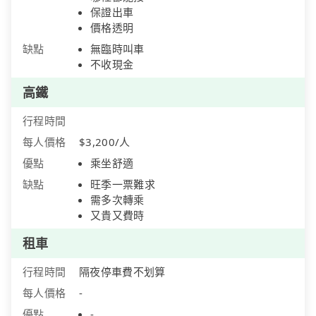
保證出車
價格透明
缺點
無臨時叫車
不收現金
高鐵
行程時間
每人價格
$3,200/人
優點
乘坐舒適
缺點
旺季一票難求
需多次轉乘
又貴又費時
租車
行程時間
隔夜停車費不划算
每人價格
-
優點
-