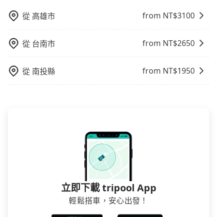
淘汰顧客評分較低的司機，且車輛均要求5年內新車，司
from NT$
3100
從
高雄市
機也絕對不會在車內吸煙，於新冠肺炎期間也絕對全程
配戴口罩。tripool之所以能將價格壓在市價7~8折的主
因來自於自行研發的AI車輛調度演算法，能有效降低空
from NT$
2650
從
台南市
車率，也就是提高俗稱「回頭車」的比例。這不僅體現
在成本的控制，更是在傳統旺季（年假、端午、中秋、
from NT$
1950
從
南投縣
雙十等）能用更少的司機來服務更多的旅客，意味著使
用到不熟悉的司機或者轉單給其他車行的情況比同行更
低，如此便反應在服務品質的控管會更佳。但tripool網
站上的價格是動態的，一般來說越早預訂價格越優，且
保證前一天中午以前均可全額取消退費，如已經決定好
要從阿柑姨芋圓去台中機場，請儘早下訂以把握最划算
的價格。
立即下載 tripool App
輕鬆搭車，安心出發！