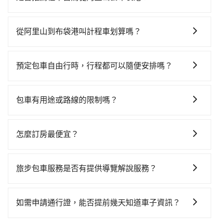
如果你有台灣駕照且對自己駕駛技術有信心，且在車上
時不需要閉目養神（因為要自己開車），最重要的是你
從阿里山到布袋港叫計程車划算嗎？
當天就要來回，那在嘉義路邊可隨租隨借的iRent應該是
如選擇小黃直達，在嘉義可以透過app叫車的有55688台
你最便宜選擇。註冊完iRent的app後，可以每小時
灣大車隊。依照里程跳錶計算，價格約為2,135~3,200元
$115~205承租小轎車，每公里再額外加收$3.2，從阿里
預定包車自由行時，行程都可以隨便安排嗎？
間。不過嘉義縣僅有合法計程車約330輛，計程車密度為
山到布袋港的花費預估為$1,700~2,300（金額差異來自
只要不超出您選用的用車時間及行程總公里數，且行程
雙北的0.4%，也就是說要臨時叫到小黃的難度是台北或
於平假日、車款差異、抵達目的地後多久原路返回），
沒有到達海拔1500公里以上的山區，行程都是可以依照
新北的200倍之多。再加上嘉義縣有些計程車司機不按錶
雖已將每小時40元路邊停車費用預估進去，但額外的汽
包車有用途或路線的限制嗎？
您的需求安排的。
計費，約有47%會採現場議價，建議最好先上網預約，
車保險與可能的罰單都需自付。再者，和運的iRent只提
不管是從阿里山前往布袋港或是全台灣任何地方，只要
以免當場被坑受騙。雖然阿里山到布袋港的跳表小黃可
供最基本的車型，如Toyota Yaris、Prius C、Vios這類
是長途交通且途中遵守台灣法律，無論是清明掃墓、包
能較為便宜，但仍有臨時攔不到車以及計程車司機不跳
怎麼訂房最便宜？
乘坐體驗較差的車款，如果人數超過四位，更是沒有較
車旅遊、參加喜宴/喪禮、就醫回診、登山露營、學生搬
錶計費的風險，如你們人數在五人以上，分坐兩台計程
大的七人座或九人座可供選擇，而且無人租車最令人詬
現在旅客預訂飯店已經很少透過旅行社，大多是透過
家、投票返鄉、商務出差、貴賓來訪、寵物檢疫、預約
車就不太方便，反而能事先預約且品質穩定的tripool，
病的就是車況，打開車門才發現仍有上一組乘客遺留的
OTA (online travel agent) 來完成，除了可以快速依據
叫車、機場接送、定期洗腎、包月上下班，或者任何跨
旅步包車服務是否有提供導覽解說服務？
可能更適合你。
垃圾或者撞凹的車門仍未被修理，每一次租車都好像在
地區、價位、人數、特殊需求來搜尋適合的旅店與房
縣市接送的需求，tripool都能滿足你。乘車前一天下午
開樂透一樣。另外，偶爾也會遇到明明已經預約了時間
抱歉！目前旅步的包車服務暫無提供導覽服務，如果您
型，更重要的是通常價格是官網的6~8折，如果又有加入
五點以前完成預約，隔天保證出車。如需公司報帳打統
但上一位用戶卻遲遲尚未歸還，又或者要還車時卻偏偏
需要導覽服務，可事先透過電子郵件
會員或者使用特定的信用卡，還可以累積點數做現金回
編，在結帳時可以受理，並於乘車後一週內寄出電子收
如需申請通行證，能否提前幾天知道車子資訊？
找不到停車位，對於急著用車或者要載其他乘客的人來
booking@tripool.app聯繫我們，將有專人協助回覆確
饋或未來換取免費的住房。台灣人常用的線上訂房平台
據。
說就有不小的風險。最後，雖然路邊隨租隨還看似方