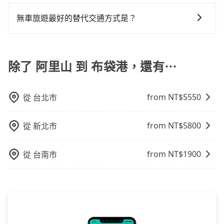
為了讓旅步貴賓能夠享有更多取消訂單的彈性，我們提
認是否能協助安排。
有Booking.com、Agoda.com、Hotels.com、
便，但實際使用時還是有其區域的限制，實際可停靠的
供用車前一天凌晨六點前取消訂單的服務。所以我們會
Expedia.com、Trip.com等。正常來說，線上刷卡付款
無車旅遊最好的替代交通方式是？
地點與你的上下車地點仍有段距離，在遇到下雨天或者
在用車前一天才開始安排車輛，並於用車前一天晚上8點
完後預定就完成，事先不用電話確認空房，事後也不用
載行李時，就顯得非常不便。
如果您沒有車，想要出門旅遊，最好的替代交通方式要
提供服務司機和車輛資訊。如果您有特殊的用車需求，
告知付款完畢，一切都能在網路上操作。但有些較冷門
看您旅遊的目的地而定。您可以善用大眾運輸，例如：
可事先將您的需求寄至旅步的客服信箱：
或規模較小的飯店，有可能再多平台同時上架而發生超
公車、捷運、客運等，或者考慮租車。如果您想要更便
除了 阿里山 到 布袋港，還有⋯
booking@tripool.app，將有專人協助回覆確認是否能
賣的現象，便有可能到了現場卻沒房可住的窘境，所以
利的出行方式，您也可以選擇使用像是旅步提供的包車
協助安排。」
在預定時要不選擇評分高、評論多的飯店，不然就是還
服務，由專人到府接送，讓您更加輕鬆自在。
要再人工電話與飯店確認。預訂民宿方面，如不怕麻
from NT$
5550
從
台北市
煩，有些時候直接打電話問的價格可能比民宿訂房網來
得便宜，但缺點就是多數要匯款並再人工確認。假如不
from NT$
5800
介意多花一點錢省下這些瑣碎的事，台灣本土的AsiaYo
從
新北市
或者國際Airbnb都值得推薦。
from NT$
1900
從
台南市