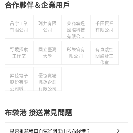
合作夥伴＆企業用戶
昌宇工業
瑞井有限
美商雲達
千田實業
有限公司
公司
國際科技
有限公司
有限公司
台灣分公
野境探索
國立臺灣
彤樂會有
司
有直感空
工作室
大學
限公司
間設計工
作室
昇佳電子
優協賣場
股份有限
協銷企劃
公司職工
有限公司
福利委員
布袋港 接送常見問題
是否推薦租車自駕從阿里山去布袋港？