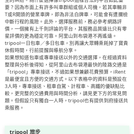
生的糾紛。為什麼選擇像tripool這樣合法的平台如此重
要？因為市面上有許多叫車群組或個人司機，若其車輛非
T或R開頭的營業車牌，即為非法白牌車，可能會有遭攔檢
中斷行程的風險。此外，選擇服務前，務必參考網路評
價，一個擁有上千則評論的平台，其服務品質遠比只有零
星評價的更為穩定可靠。阿里山到布袋港不再遙遠。
tripool一日包車／多日包車，別再讓大眾轉乘耗掉了寶貴
休假時間，行前提醒與導航分享。
如果想知道包車或專車接送以外的交通選擇，在經過資料
整理與分析後得知，從阿里山去布袋港最快的陸路交通是
「tripool」專車接送，不過如果想兼顧花費預算，iRent
是最便宜且方便的交通方式。以下表格中的資料是預設在
3人時，專車接送、租車自駕、計程車、高鐵的優缺點比
較，更完整的交通費用與時間分析，請見更下方的常見問
題。但假設只有獨自一人時，tripool也有提供到府接送共
乘服務。
tripool 旅步