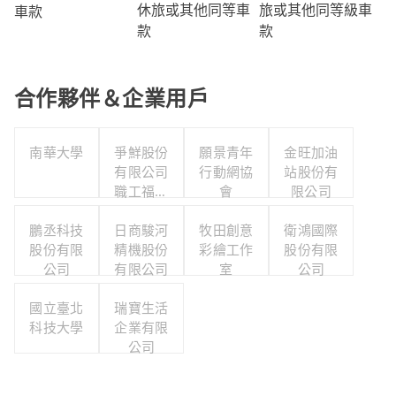
旅或其他同等級車
休旅或其他同等車
車款
款
款
合作夥伴＆企業用戶
南華大學
爭鮮股份
願景青年
金旺加油
有限公司
行動網協
站股份有
職工福利
會
限公司
委員會
鵬丞科技
日商駿河
牧田創意
衛鴻國際
股份有限
精機股份
彩繪工作
股份有限
公司
有限公司
室
公司
國立臺北
瑞寶生活
科技大學
企業有限
公司