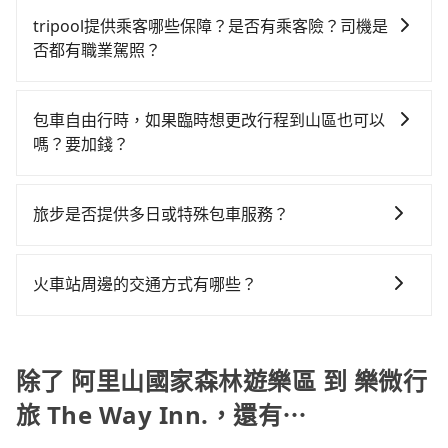
前預約，或偏好臨時叫車，那要注意嘉義縣僅有合法計
抵達目的地後多久原路返回），雖已將eTag和可能的每
程加上轉車時間共3小時31分鐘，假設4位同行，高鐵加
策也是完全透明的，不會有任何隱藏費用。此外，我們
程車約330輛，計程車密度為雙北的0.4%，也就是說要
小時40元路邊停車費用預估進去，但額外的汽車保險與
tripool提供乘客哪些保障？是否有乘客險？司機是
轉乘之平均每人花費為1,080元。不過嘉義縣領有合法執
提供更彈性的取消訂單規定，並致力於提供高品質的包
臨時叫到小黃的難度是台北或新北的200倍之多。再加上
可能的罰單都需自付。再者，和運的iRent只提供最基本
否都有職業駕照？
照的計程車僅有300多輛，計程車的密度為雙北的
車服務。選擇旅步絕對是明智的選擇之一。
嘉義縣有些計程車司機不按錶計費，約有47%會採現場
的車型，如Toyota Yaris、Prius C、Vios這類乘坐體驗
0.4%，換句話說，臨時要叫小黃的難度是雙北大城市的
旅步提供最高500萬的乘客險，且只接受通過旅步嚴格審
議價，建議最好先上網預約，以免當場被坑受騙。雖然
較差的車款，如果人數超過四位，更是沒有較大的七人
200倍，且阿里山國家森林遊樂區並未位於市區，可能根
查，符合職業駕駛資格的司機入隊服務，所提供之車輛
阿里山國家森林遊樂區到樂微行旅 The Way Inn.的跳表
包車自由行時，如果臨時想更改行程到山區也可以
座或九人座可供選擇，而且無人租車最令人詬病的就是
本無車可攔。縱使幸運攔到一輛小黃了，嘉義縣少部分
也都經過細心維護及保養，以確保您的乘車安全。
小黃可能較為便宜，但當你們人數超過四位時，叫兩輛
嗎？要加錢？
車況，打開車門才發現仍有上一組乘客遺留的垃圾或者
小黃司機不按表收費，看乘客是外地人便漫天喊價或恣
計程車的費用就貴了，改預約一輛tripool的九人座廂型
撞凹的車門仍未被修理，每一次租車都好像在開樂透一
意繞路。但如果全程使用tripool並到府專車接送，則每
可以的，當您的旅程需要穿越山區或是高海拔地區時，
車最高可省$1,300。
樣。另外，偶爾也會遇到明明已經預約了時間但上一位
人平均花費約990元，費時2小時40分鐘。選擇搭乘高鐵
旅步可能會根據行經的路線是否超過海拔1500公尺來進
旅步是否提供多日或特殊包車服務？
用戶卻遲遲尚未歸還，又或者要還車時卻偏偏找不到停
而不預約包車，不僅每人至少額外負擔90元車資，而且
行額外的費用收取。但是，這些費用會在您下訂單後、
車位，對於急著用車或者要載其他乘客的人來說就有不
更會額外浪費51分鐘在轉乘與等車上，現在還不馬上來
若您有多日或特殊包車需求，您可以先來信旅步，會有
出發前先與您進行確認，確保您明確知道所有的費用。
小的風險。最後，雖然路邊隨租隨還看似方便，但實際
預約tripool！如果你是三人以下要乘車，也可參考
專人回覆您。
我們會透過Email的方式向您說明收費細節，讓您能更放
火車站周邊的交通方式有哪些？
使用時還是有其區域的限制，實際可停靠的地點與你的
tripool的拼車共乘服務，最多可再節省50%的交通費
心地享受旅步為您提供的服務。
上下車地點仍有段距離，在遇到下雨天或者載行李時，
用。
火車站通常是城市的交通樞紐，以下是火車站常見交通
就顯得非常不便。
方式： 公車或客運：乘坐公車或客運到達或離開火車
站，相對便宜經濟。 計程車：乘坐計程車到達或離開火
除了 阿里山國家森林遊樂區 到 樂微行
車站，方便快捷但昂貴。 捷運/輕軌：通過捷運或輕軌到
旅 The Way Inn.，還有⋯
達或離開火車站，快捷便利。 包車：預定包車到達或離
開火車站，是最便利的，無需與人共乘、快速抵達。