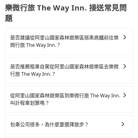
樂微行旅 The Way Inn. 接送常見問
題
是否建議從阿里山國家森林遊樂區搭乘高鐵前往樂
微行旅 The Way Inn.？
若要從阿里山國家森林遊樂區搭高鐵前往樂微行旅 The
Way Inn.，高鐵較貴、費時，且難叫計程車前往高鐵
是否推薦租車自駕從阿里山國家森林遊樂區去樂微
站！從最早06:21一直到23:27，嘉義-台中一天最多有60
行旅 The Way Inn.？
班次高鐵可搭乘。假設從阿里山國家森林遊樂區 (嘉義縣
如果你有台灣駕照且對自己駕駛技術有信心，且在車上
阿里山鄉) 前往最靠近的嘉義高鐵站，叫一輛計程車花費
時不需要閉目養神（因為要自己開車），最重要的是你
約2,600元、車程約142分鐘。抵達高鐵站後，步行進
從阿里山國家森林遊樂區到樂微行旅 The Way Inn.
當天就要來回，那在嘉義路邊可隨租隨借的iRent應該是
站、現場購票並於月台排隊的時間約15分鐘，再乘坐
叫計程車划算嗎？
你最便宜選擇。註冊完iRent的app後，可以每小時
22~35分鐘（平均28分）的高鐵從嘉義站前往台中高鐵
如選擇小黃直達，在嘉義可以透過app叫車的有55688台
$115~205承租小轎車，每公里再額外加收$3.2，從阿里
站，每人票價380元，再用10分鐘出站、等待車站前排
灣大車隊。依照里程跳錶計算，價格約為3,215~4,800元
山國家森林遊樂區到樂微行旅 The Way Inn.的花費預估
班的計程車，搭上小黃後約花16分鐘、車費200元後，
包車公司很多，為什麼要選擇旅步？
間，但如改預約tripool可省高達$800。但如果你無法提
為$2,300~2,950（金額差異來自於平假日、車款差異、
抵達樂微行旅 The Way Inn. (台中市南區) 的目的地。全
旅步非常重視司機的審查和車輛的維護，我們的價格政