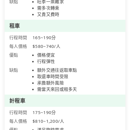
缺點
旺季一票難求
需多次轉乘
又貴又費時
租車
行程時間
165~190分
每人價格
$580~740/人
優點
價格便宜
行程彈性
缺點
額外交通往返取車點
取還車時間受限
承擔額外風險
需當天來回或租多天
計程車
行程時間
175~190分
每人價格
$810~1,200/人
優點
滿足臨時需求