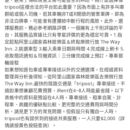
楚，避免了傳統現金交易可能發生的糾紛。為什麼選擇像
tripool這樣合法的平台如此重要？因為市面上有許多叫車
群組或個人司機，若其車輛非T或R開頭的營業車牌，即為
非法白牌車，可能會有遭攔檢中斷行程的風險。此外，選
擇服務前，務必參考網路評價，一個擁有上千則評論的平
台，其服務品質遠比只有零星評價的更為穩定可靠。1.指
定起點阿里山國家森林遊樂區＆終點樂微行旅 The Way
Inn. 2.挑選車型 3.輸入乘車日期與時間 4.完成線上刷卡 5.
收取簡訊通知＆司機資訊｜三分鐘完成線上預訂，專車郵
輪接駁
如果想知道包車或專車接送以外的交通選擇，在經過資料
整理與分析後得知，從阿里山國家森林遊樂區去樂微行旅
The Way Inn.最快的陸路交通是「tripool」專車接送，不
過如果想兼顧花費預算，iRent在4~8人時能最省錢。以下
表格中的資料是預設在4人時，專車接送、租車自駕、計
程車、高鐵的優缺點比較，更完整的交通費用與時間分
析，請見更下方的常見問題。但假設只有獨自一人時，
tripool也有提供到府接送共乘服務，一人只要$2,000（詳
情請按黃色按鈕查詢）。