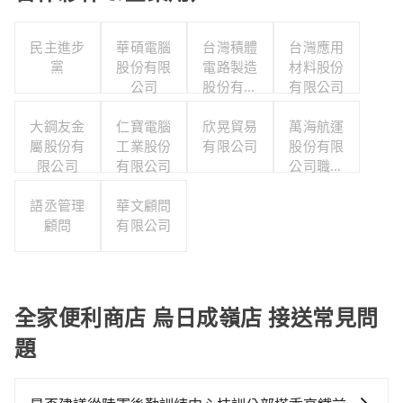
民主進步
華碩電腦
台灣積體
台灣應用
黨
股份有限
電路製造
材料股份
公司
股份有限
有限公司
公司
大鋼友金
仁寶電腦
欣晃貿易
萬海航運
屬股份有
工業股份
有限公司
股份有限
限公司
有限公司
公司職工
福利委員
語丞管理
華文顧問
會
顧問
有限公司
全家便利商店 烏日成嶺店 接送常見問
題