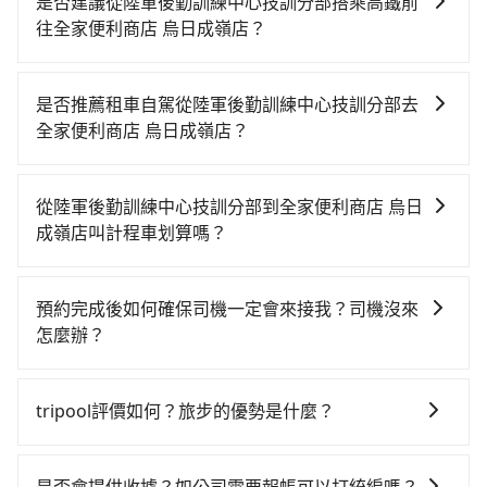
是否建議從陸軍後勤訓練中心技訓分部搭乘高鐵前
往全家便利商店 烏日成嶺店？
若要從陸軍後勤訓練中心技訓分部搭高鐵前往全家便利
商店 烏日成嶺店，高鐵乘坐舒適、較貴、費時！從最早
是否推薦租車自駕從陸軍後勤訓練中心技訓分部去
06:26一直到23:00，台北-台中一天最多有102班次高鐵
全家便利商店 烏日成嶺店？
可搭乘。假設從陸軍後勤訓練中心技訓分部 (台北市信義
如果你有台灣駕照且對自己駕駛技術有信心，且在車上
區) 前往最靠近的台北高鐵站，叫一輛計程車花費約300
時不需要閉目養神（因為要自己開車），最重要的是你
元、車程約30分鐘。抵達高鐵站後，步行進站、現場購
從陸軍後勤訓練中心技訓分部到全家便利商店 烏日
當天就要來回，那在台北路邊可隨租隨借的iRent應該是
票並於月台排隊的時間約25分鐘，再乘坐47~66分鐘
成嶺店叫計程車划算嗎？
你最便宜選擇。註冊完iRent的app後，可以每小時
（平均57分）的高鐵從台北站前往台中高鐵站，每人票
如選擇小黃直達，在台北可以透過app叫車的有55688台
$115~205承租小轎車，每公里再額外加收$3.2，從陸軍
價700元，再用10分鐘出站，最後再根據距離的遠近或
灣大車隊、Uber、Line Taxi、Yoxi等，如果在路邊攔不
後勤訓練中心技訓分部到全家便利商店 烏日成嶺店的花
者天候狀況，決定是步行一段路或者搭乘公車抵達最終
預約完成後如何確保司機一定會來接我？司機沒來
到車，也可考慮打電話至附近的計程車隊，如大愛衛星
費預估為$2,150~2,750（金額差異來自於平假日、車款
的目的地。全程加上轉車時間共2小時2分鐘，假設4位同
怎麼辦？
車隊、華麗計程車、台北市萬里交通等叫車看看。依照
差異、抵達目的地後多久原路返回），雖已將eTag和可
行，高鐵加轉乘之平均每人花費為780元。但如果全程使
只要完成預約並付款完成，訂單就成立，tripool也保證
里程跳錶計算，價格約為4,215~5,100元間，但如改預約
能的每小時40元路邊停車費用預估進去，但額外的汽車
用tripool並到府專車接送，則每人平均花費約630元，
派車。在出發前一天晚上八點時，會透過電子郵件與簡
tripool可省高達$2,600。綜合以上，無論在價格或服務
保險與可能的罰單都需自付。再者，和運的iRent只提供
tripool評價如何？旅步的優勢是什麼？
費時1小時56分鐘。選擇搭乘高鐵而不預約包車，不僅每
訊提供司機的姓名、電話、車牌、車型等資訊，如在約
品質上，tripool都是你從陸軍後勤訓練中心技訓分部到
最基本的車型，如Toyota Yaris、Prius C、Vios這類乘
人至少額外負擔150元車資，而且更會額外浪費6分鐘在
根據google的評價，tripool的服務品質整體上是非常穩
定好的時間與上車地點沒有看到司機，可主動電話聯
全家便利商店 烏日成嶺店的最佳選擇。
坐體驗較差的車款，如果人數超過四位，更是沒有較大
轉乘與等車上，現在還不馬上來預約tripool！如果你是
定及可靠的，大多數的使用者都給予了高分評價。此
繫，可能原本約定的地點不適合暫停而改停靠在附近的