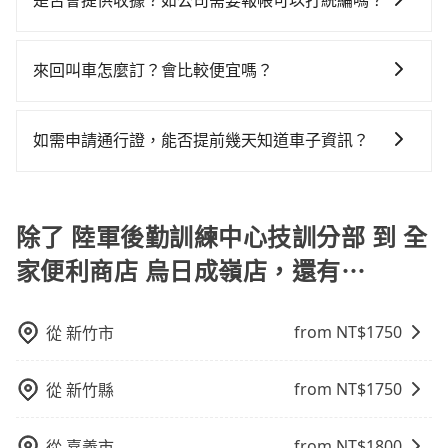
是否會提供收據？如公司需要報帳可以打統編嗎？
的七人座或九人座可供選擇，而且無人租車最令人詬病
三人以下要乘車，也可參考tripool的拼車共乘服務，最
外，tripool司機專業的駕駛和親切服務態度也獲得了許
位置。但如果遇到車輛故障或者前一趟車嚴重耽誤，
的就是車況，打開車門才發現仍有上一組乘客遺留的垃
多可再節省50%的交通費用。
在乘車結束後一週內，tripool都會透過第三方系統寄出
多好評，價格透明無隱藏費用、相比其他業者提供的用
tripool會盡快改派以減少乘客等待的時間。
圾或者撞凹的車門仍未被修理，每一次租車都好像在開
旅行業代收轉付電子收據，如果公司需要報公帳，在預
車前一日凌晨6點前取消均可無條件全額退費的承諾，讓
來回叫車怎麼訂？會比較便宜嗎？
樂透一樣。另外，偶爾也會遇到明明已經預約了時間但
約付款前可以輸入公司的抬頭與統編，可向國稅局報
您的旅程能更有彈性及保障。
上一位用戶卻遲遲尚未歸還，又或者要還車時卻偏偏找
為了乘客未來可能的訂單修改或取消，每筆訂單只含一
帳，且免加收5%稅金。在收到後，可自行列印留存或報
不到停車位，對於急著用車或者要載其他乘客的人來說
趟車的資訊，所以如果需要來回叫車，請分兩筆訂單預
帳，完全符合台灣的法律規範。
如需申請通行證，能否提前幾天知道車子資訊？
就有不小的風險。最後，雖然路邊隨租隨還看似方便，
定。至於價格已經市場最優惠，並無特別針對來回車趟
但實際使用時還是有其區域的限制，實際可停靠的地點
為了讓旅步貴賓能夠享有更多取消訂單的彈性，我們提
做額外折扣，但如果手上有優惠代碼，歡迎直接使用，
與你的上下車地點仍有段距離，在遇到下雨天或者載行
供用車前一天凌晨六點前取消訂單的服務。所以我們會
不限單程或來回。
李時，就顯得非常不便。
在用車前一天才開始安排車輛，並於用車前一天晚上8點
除了 陸軍後勤訓練中心技訓分部 到 全
提供服務司機和車輛資訊。如果您有特殊的用車需求，
家便利商店 烏日成嶺店，還有⋯
可事先將您的需求寄至旅步的客服信箱：
booking@tripool.app，將有專人協助回覆確認是否能
協助安排。」
from NT$
1750
從
新竹市
from NT$
1750
從
新竹縣
from NT$
1800
從
嘉義市