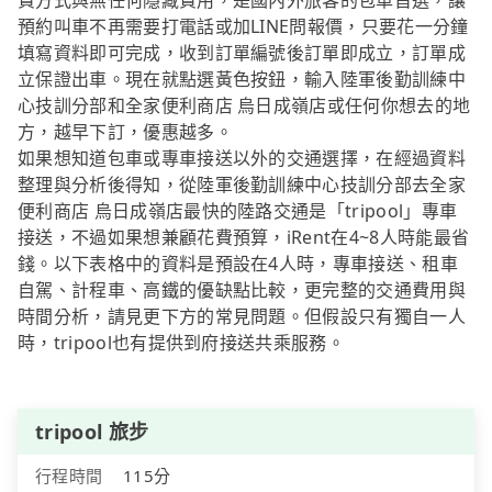
費方式與無任何隱藏費用，是國內外旅客的包車首選，讓
預約叫車不再需要打電話或加LINE問報價，只要花一分鐘
填寫資料即可完成，收到訂單編號後訂單即成立，訂單成
立保證出車。現在就點選黃色按鈕，輸入陸軍後勤訓練中
心技訓分部和全家便利商店 烏日成嶺店或任何你想去的地
方，越早下訂，優惠越多。
如果想知道包車或專車接送以外的交通選擇，在經過資料
整理與分析後得知，從陸軍後勤訓練中心技訓分部去全家
便利商店 烏日成嶺店最快的陸路交通是「tripool」專車
接送，不過如果想兼顧花費預算，iRent在4~8人時能最省
錢。以下表格中的資料是預設在4人時，專車接送、租車
自駕、計程車、高鐵的優缺點比較，更完整的交通費用與
時間分析，請見更下方的常見問題。但假設只有獨自一人
時，tripool也有提供到府接送共乘服務。
tripool 旅步
行程時間
115分