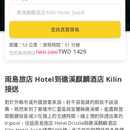
查詢真實價格
距離
：
53 公里
｜
旅程時間
：
51 分鐘
TWD
1429
TWD
2000
您的車資預估
雨島旅店 Hotel到礁溪麒麟酒店 Kilin
接送
對於外縣市或外國旅客來說，好不容易請的假就不該浪
費，既然來到了基隆市仁愛區與宜蘭縣礁溪鄉，能盡興旅
遊關鍵就是減少在路上的交通時間。線上預約保證出車的
tripool，往返雨島旅店 Hotel Drizzle與礁溪麒麟酒店