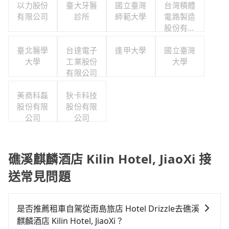
以力股份
臺大牙醫
國立臺灣
台灣積體
有限公司
診所
師範大學
電路製造
股份有限
公司
臺北醫學
台達電子
逢甲大學
國立臺灣
大學
工業股份
大學
有限公司
美商科磊
狄卡科技
股份有限
股份有限
公司
公司
礁溪麒麟酒店 Kilin Hotel, JiaoXi 接
送常見問題
是否推薦租車自駕從雨島旅店 Hotel Drizzle去礁溪
麒麟酒店 Kilin Hotel, JiaoXi？