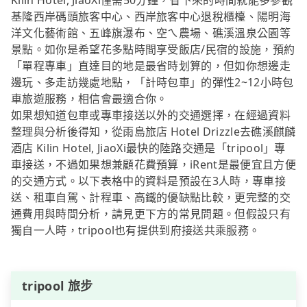
Kilin Hotel, JiaoXi僅需50分鐘，省下來的時間就能多參觀
基隆西岸碼頭旅客中心、西岸旅客中心退稅櫃檯、陽明海
洋文化藝術館、五峰旗瀑布、空ㄟ農場、礁溪溫泉公園等
景點。如你是希望花多點時間享受飯店/民宿的設施，預約
「單程專車」直達目的地是最省時划算的，但如你想邊走
邊玩、多走訪幾處地點，「計時包車」的彈性2~12小時包
車旅遊服務，相信會最適合你。
如果想知道包車或專車接送以外的交通選擇，在經過資料
整理與分析後得知，從雨島旅店 Hotel Drizzle去礁溪麒麟
酒店 Kilin Hotel, JiaoXi最快的陸路交通是「tripool」專
車接送，不過如果想兼顧花費預算，iRent是最便宜且方便
的交通方式。以下表格中的資料是預設在3人時，專車接
送、租車自駕、計程車、高鐵的優缺點比較，更完整的交
通費用與時間分析，請見更下方的常見問題。但假設只有
獨自一人時，tripool也有提供到府接送共乘服務。
tripool 旅步