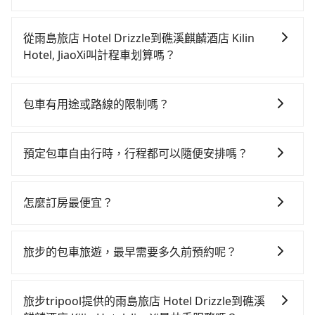
如果你有台灣駕照且對自己駕駛技術有信心，且在車上
時不需要閉目養神（因為要自己開車），最重要的是你
從雨島旅店 Hotel Drizzle到礁溪麒麟酒店 Kilin
當天就要來回，那在基隆路邊可隨租隨借的iRent應該是
Hotel, JiaoXi叫計程車划算嗎？
你最便宜選擇。註冊完iRent的app後，可以每小時
如選擇小黃直達，在基隆可以透過app叫車的有55688台
$115~205承租小轎車，每公里再額外加收$3.2，從雨島
灣大車隊、Uber和Yoxi，如果在路邊攔不到車，也可考
旅店 Hotel Drizzle到礁溪麒麟酒店 Kilin Hotel, JiaoXi
包車有用途或路線的限制嗎？
慮打電話至雨島旅店 Hotel Drizzle附近的計程車隊，如
的花費預估為$850~1,350（金額差異來自於平假日、車
不管是從雨島旅店 Hotel Drizzle前往礁溪麒麟酒店
穩泰交通、建源計程車等叫車看看。依照里程跳錶計
款差異、抵達目的地後多久原路返回），雖已將eTag和
Kilin Hotel, JiaoXi或是全台灣任何地方，只要是長途交
算，價格約為1,365~1,600元間，若改選tripool的專車
可能的每小時40元路邊停車費用預估進去，但額外的汽
預定包車自由行時，行程都可以隨便安排嗎？
通且途中遵守台灣法律，無論是清明掃墓、包車旅遊、
服務可再更便宜。但如果要考慮到回程，宜蘭縣僅有合
車保險與可能的罰單都需自付。再者，和運的iRent只提
只要不超出您選用的用車時間及行程總公里數，且行程
參加喜宴/喪禮、就醫回診、登山露營、學生搬家、投票
法計程車約750輛，數量約為基隆市的20%、密度僅雙北
供最基本的車型，如Toyota Yaris、Prius C、Vios這類
沒有到達海拔1500公里以上的山區，行程都是可以依照
返鄉、商務出差、貴賓來訪、寵物檢疫、預約叫車、機
的0.9%，其叫車的難度是雙北市的120倍。雖然雨島旅
怎麼訂房最便宜？
乘坐體驗較差的車款，如果人數超過四位，更是沒有較
您的需求安排的。
場接送、定期洗腎、包月上下班，或者任何跨縣市接送
店 Hotel Drizzle到礁溪麒麟酒店 Kilin Hotel, JiaoXi的
大的七人座或九人座可供選擇，而且無人租車最令人詬
現在旅客預訂飯店已經很少透過旅行社，大多是透過
的需求，tripool都能滿足你。乘車前一天下午五點以前
跳表小黃可能較為便宜，但當你們人數超過四位時，叫
病的就是車況，打開車門才發現仍有上一組乘客遺留的
OTA (online travel agent) 來完成，除了可以快速依據
完成預約，隔天保證出車。如需公司報帳打統編，在結
旅步的包車旅遊，最早需要多久前預約呢？
兩輛計程車的費用就貴了，改預約一輛tripool的九人座
垃圾或者撞凹的車門仍未被修理，每一次租車都好像在
地區、價位、人數、特殊需求來搜尋適合的旅店與房
帳時可以受理，並於乘車後一週內寄出電子收據。
廂型車最高可省$900。
開樂透一樣。另外，偶爾也會遇到明明已經預約了時間
當您的行程確定後，建議盡早預訂包車服務，因為旅步
型，更重要的是通常價格是官網的6~8折，如果又有加入
但上一位用戶卻遲遲尚未歸還，又或者要還車時卻偏偏
提供早鳥優惠，您越早預訂就能享有更優惠的價格。所
會員或者使用特定的信用卡，還可以累積點數做現金回
旅步tripool提供的雨島旅店 Hotel Drizzle到礁溪
找不到停車位，對於急著用車或者要載其他乘客的人來