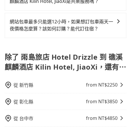
以不妨趁早訂購，享受更划算的價格。
饋或未來換取免費的住房。台灣人常用的線上訂房平台
麒麟酒店 Kilin Hotel, JiaoXi是共乘服務嗎？
說就有不小的風險。最後，雖然路邊隨租隨還看似方
有Booking.com、Agoda.com、Hotels.com、
便，但實際使用時還是有其區域的限制，實際可停靠的
tripool除了共乘拼車服務外，也有包車到府接送服務，
Expedia.com、Trip.com等。正常來說，線上刷卡付款
地點與你的上下車地點仍有段距離，在遇到下雨天或者
預約時都依照乘客需求做選擇。如需專車接送，車內除
完後預定就完成，事先不用電話確認空房，事後也不用
網站包車最多只能選12小時，如果想訂包車兩天一
載行李時，就顯得非常不便。
了司機以外，從上車到下車期間，都不會再有其他陌生
告知付款完畢，一切都能在網路上操作。但有些較冷門
夜價格怎麼算？該如何訂購？能代訂住宿？
人出現。如選擇共乘服務，則會依照其他共乘乘客做彈
或規模較小的飯店，有可能再多平台同時上架而發生超
旅步的包車服務是以一天一張訂單的方式計算，如果您
性調度安排，路線上會盡可能以順路為優先，載客數也
賣的現象，便有可能到了現場卻沒房可住的窘境，所以
需要連續兩天的包車服務，可以在官網上分開預定兩天
不會超過座位的上限。
在預定時要不選擇評分高、評論多的飯店，不然就是還
的行程。另外，目前旅步只提供接送服務，暫不提供代
除了 雨島旅店 Hotel Drizzle 到 礁溪
要再人工電話與飯店確認。預訂民宿方面，如不怕麻
訂住宿服務。
煩，有些時候直接打電話問的價格可能比民宿訂房網來
麒麟酒店 Kilin Hotel, JiaoXi，還有⋯
得便宜，但缺點就是多數要匯款並再人工確認。假如不
介意多花一點錢省下這些瑣碎的事，台灣本土的AsiaYo
或者國際Airbnb都值得推薦。
from NT$
2250
從
新竹縣
from NT$
3850
從
彰化縣
from NT$
4850
從
台中市