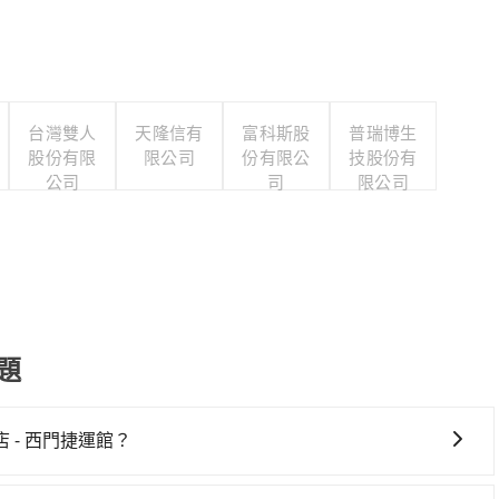
台灣雙人
天隆信有
富科斯股
普瑞博生
股份有限
限公司
份有限公
技股份有
公司
司
限公司
題
- 西門捷運館？
西門捷運館，高鐵較貴、費時，且難叫計程車前往高鐵站！從最