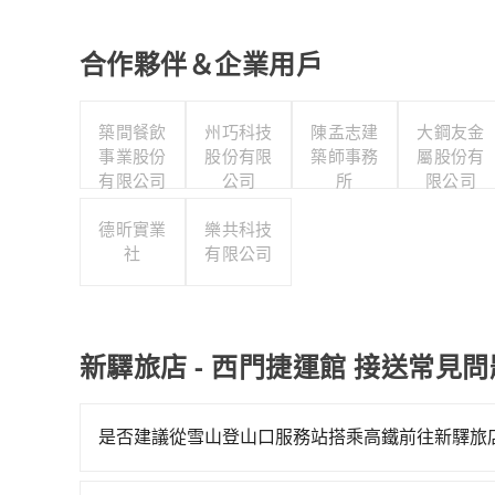
合作夥伴＆企業用戶
築間餐飲
州巧科技
陳孟志建
大鋼友金
事業股份
股份有限
築師事務
屬股份有
有限公司
公司
所
限公司
德昕實業
樂共科技
社
有限公司
新驛旅店 - 西門捷運館 接送常見問
是否建議從雪山登山口服務站搭乘高鐵前往新驛旅店 
若要從雪山登山口服務站搭高鐵前往新驛旅店 - 