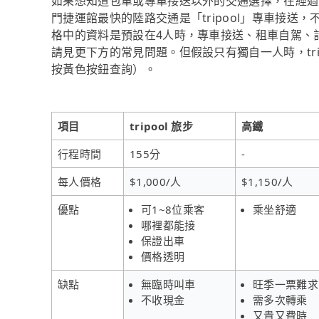
如果想知道包車或專車接送以外的交通選擇，在經過資
門捷運館最快的陸路交通是「tripool」專車接送，
格中的資料是預設在4人時，專車接送、租車自駕、
請見更下方的常見問題。但假設只有獨自一人時，trip
按黃色按鈕查詢）。
項目
tripool 旅步
高鐵
行程時間
155分
-
每人價格
$1,000/人
$1,150/人
優點
可1~8位乘客
乘坐舒適
哪裡都能接
保證出車
價格透明
缺點
無臨時叫車
旺季一票難求
不收現金
需多次轉乘
又貴又費時