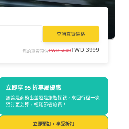
查詢真實價格
TWD
3999
TWD
5600
您的車資預估
立即享 95 折專屬優惠
無論是商務出差還是旅遊探親，來回行程一次
預訂更划算，輕鬆節省旅費！
立即預訂，享受折扣