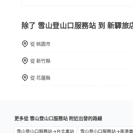
關法規。
使用包車進行深度探訪周邊景點時，可以充分利用
節奏和時間進行遊覽。除了景點本身，還可以體驗
驗當地的生活和文化。在探訪景點時，可以積極尋
除了 雪山登山口服務站 到 新驛旅
幕，並且可以在旅途中收集更多的故事和經驗，豐
從
桃園市
從
新竹縣
從
花蓮縣
更多從 雪山登山口服務站 附近出發的路線
雪山登山口服務站→台北車站
雪山登山口服務站→南港