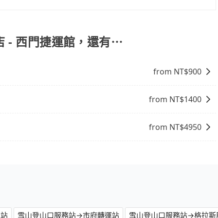
包車的便利性和彈性，探訪更多的景點，並且可以按照自己的
周邊的文化和風俗，品嚐當地的美食，與當地人交流，深入體
找當地導遊或者向當地居民請教，了解更多的深度資訊和內
店 - 西門捷運館，還有⋯
富自己的旅程。
from NT$
900
from NT$
1400
from NT$
4950
車站
雪山登山口服務站→市府轉運站
雪山登山口服務站→格拉斯