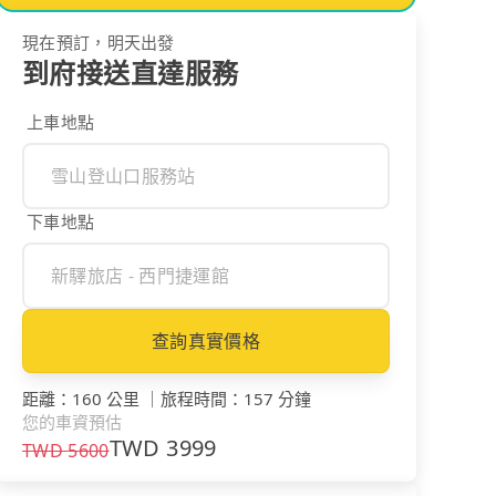
現在預訂，明天出發
到府接送直達服務
上車地點
下車地點
查詢真實價格
距離
：
160 公里
｜
旅程時間
：
157 分鐘
您的車資預估
TWD
3999
TWD
5600