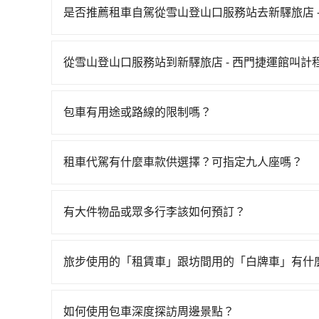
早06:05一直到23:03，台中-台北一天最多有10
是否推薦租車自駕從雪山登山口服務站去新驛旅店 -
往最靠近的台中高鐵站，叫一輛計程車花費約1,80
如果你有台灣駕照且對自己駕駛技術有信心，且在
於月台排隊的時間約20分鐘，再乘坐43~69分鐘（
天就要來回，那在台中路邊可隨租隨借的iRent應該
元，再用15分鐘出站，最後再根據距離的遠近或者
從雪山登山口服務站到新驛旅店 - 西門捷運館叫計
$115~205承租小轎車，每公里再額外加收$3.2
地。全程加上轉車時間共2小時42分鐘，假設4位同
如選擇小黃直達，在台中可以透過app叫車的有55688台
$2,300~3,000（金額差異來自於平假日、車款
服務站位在郊區/鄉村地區，計程車本來就很有限
算，價格約為4,050~6,100元間，但如改預約tri
時40元路邊停車費用預估進去，但額外的汽車保險與
所以如果你臨時需要一輛計程車，可能得等很久，
包車有用途或路線的限制嗎？
地區，計程車並不會在街上巡迴。你幾乎不可能直
車型，如Toyota Yaris、Prius C、Vio
台中市少部分小黃司機不按表收費，看乘客是外地人便
不管是從雪山登山口服務站前往新驛旅店 - 西門
會需要等待相當長的時間。再加上台中市有些計程車
或九人座可供選擇，而且無人租車最令人詬病的就
接送，則每人平均花費約1,000元，費時2小時3
律，無論是清明掃墓、包車旅遊、參加喜宴/喪禮
預約，以免當場被坑受騙。綜合以上，無論在價格或服
的車門仍未被修理，每一次租車都好像在開樂透一
租車代駕有什麼車款供選擇？可指定九人座嗎？
元車資，而且更會額外浪費5分鐘在轉乘與等車上，現
賓來訪、寵物檢疫、預約叫車、機場接送、定期洗腎、
- 西門捷運館的最佳選擇。
遲遲尚未歸還，又或者要還車時卻偏偏找不到停車
可參考tripool的拼車共乘服務，最多可再節省50
tripool提供的車型以五人座小轎車、休旅車與九人
足你。乘車前一天下午五點以前完成預約，隔天保
險。最後，雖然路邊隨租隨還看似方便，但實際使
VW為主，其中也有少量進口車像凌志Lexus、特斯
後一週內寄出電子收據。
有大件物品或眾多行李該如何預訂？
點仍有段距離，在遇到下雨天或者載行李時，就顯
百分百無菸車，乘客均有最高500萬乘客險。如果有
一般情況，九人座最多可以乘坐八位乘客以及置放
座大巴或遊覽車，可特別填單並另外報價。
板、床墊、折疊單車、家電等，在乘客人數不多的
旅步使用的「租賃車」跟坊間用的「白牌車」有什
司機視線、不會破壞車體、不影響行車安全，會讓
旅步所使用的是符合政府法規的租賃車，車牌以白
透過官網的線上客服洽詢，確認沒問題再下訂。
為旅步貴賓服務用車。與一些私家車充當營業用車
如何使用包車深度探訪周邊景點？