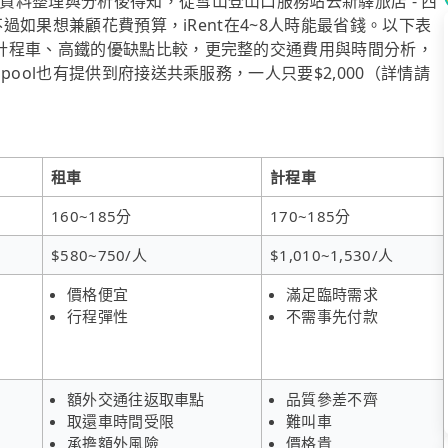
料整理與分析後得知，從雪山登山口服務站去新驛旅店 - 西
不過如果想兼顧花費預算，iRent在4~8人時能最省錢。以下表
計程車、高鐵的優缺點比較，更完整的交通費用與時間分析，
ool也有提供到府接送共乘服務，一人只要$2,000（詳情請
租車
計程車
160~185分
170~185分
$580~750/人
$1,010~1,530/人
價格便宜
滿足臨時需求
行程彈性
不需事先付款
額外交通往返取車點
品質參差不齊
取還車時間受限
難叫車
承擔額外風險
價格貴