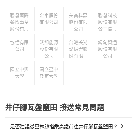
聯發國際
金車股份
美商科磊
聯發科技
餐飲事業
有限公司
股份有限
股份有限
股份有限
公司
公司職工
公司
福利委員
協憶有限
沃旭能源
台灣美光
緯創資通
會
公司
股份有限
記憶體股
股份有限
公司
份有限公
公司
司
國立中興
國立臺中
大學
教育大學
井仔腳瓦盤鹽田 接送常見問題
是否建議從雲林縣搭乘高鐵前往井仔腳瓦盤鹽田？