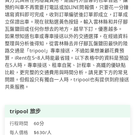
費方式與無任何隱藏費用，是國內外旅客的包車首選，讓
預約叫車不再需要打電話或加LINE問報價，只要花一分鐘
填寫資料即可完成，收到訂單編號後訂單即成立，訂單成
立保證出車。現在就點選黃色按鈕，輸入雲林縣和井仔腳
瓦盤鹽田或任何你想去的地方，越早下訂，優惠越多。
如果想知道包車或專車接送以外的交通選擇，在經過資料
整理與分析後得知，從雲林縣去井仔腳瓦盤鹽田最快的陸
路交通是「tripool」專車接送，不過如果想兼顧花費預
算，iRent在5~8人時能最省錢。以下表格中的資料是預設
在5人時，專車接送、租車自駕、計程車、高鐵的優缺點
比較，更完整的交通費用與時間分析，請見更下方的常見
問題。但假設只有獨自一人時，tripool也有提供到府接送
共乘服務。
tripool 旅步
行程時間
60分
每人價格
$630/人