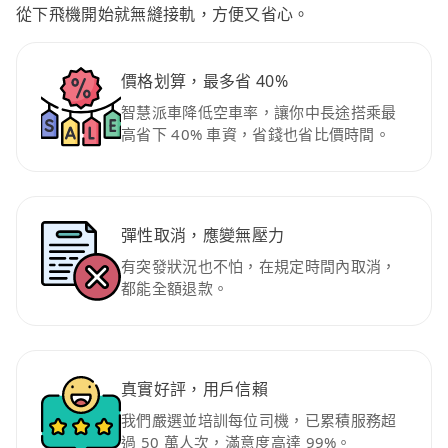
從下飛機開始就無縫接軌，方便又省心。
價格划算，最多省 40%
智慧派車降低空車率，讓你中長途搭乘最
高省下 40% 車資，省錢也省比價時間。
彈性取消，應變無壓力
有突發狀況也不怕，在規定時間內取消，
都能全額退款。
真實好評，用戶信賴
我們嚴選並培訓每位司機，已累積服務超
過 50 萬人次，滿意度高達 99%。