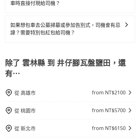
用，不會像其他業者那樣收取額外費用。但如果您需要
EMAIL提供。一旦付款完畢，tripool保證出車。一般建
車時直接付現給司機？
一台專車服務。
用戶卻遲遲尚未歸還，又或者要還車時卻偏偏找不到停
車，不僅每人至少額外負擔120元車資，而且更會額外浪
前往的地點屬於高海拔山區等特殊地點，就可能會需要
議出發前一天中午以前完成預約，越早下訂價格越低
車位，對於急著用車或者要載其他乘客的人來說就有不
費47分鐘在轉乘與等車上，現在還不馬上來預約
目前旅步提供多種付款方式可供選擇，包括線上刷卡
支付額外的費用，不過別擔心，您可以透過旅步官網查
價，如臨時需要，前一天傍晚五點前仍會收單，最遲如
小的風險。最後，雖然路邊隨租隨還看似方便，但實際
tripool！如果你是三人以下要乘車，也可參考tripool的
(VISA/MasterCard/JCB)、簽帳卡 (金融信用卡) 和
詢到具體的費用。
當天下午過後乘車，四小時前仍能預約。
如果想包車去公墓掃墓或參加告別式，司機會有忌
使用時還是有其區域的限制，實際可停靠的地點與你的
拼車共乘服務，最多可再節省50%的交通費用。
AFTEE 先享受後付款等。若您沒有信用卡，建議可以使
諱？需要特別包紅包給司機？
上下車地點仍有段距離，在遇到下雨天或者載行李時，
用 AFTEE 的服務，您可以在訂單成立後的14天內到超商
就顯得非常不便。
如果您需要包車前往公墓掃墓或參加告別式，一般司機
櫃檯繳費，或者利用 ATM 完成匯款。
都會提供接送服務。不過，如果您有其他特殊要求，例
如需要載運骨灰罈或在車上進行法事等作業，建議在訂
除了 雲林縣 到 井仔腳瓦盤鹽田，還
車前先向客服詢問是否有相應的司機可配合，以避免後
有⋯
續爭議。此外，是否需要給司機紅包或小費，則可以由
您自行決定。不過，建議可事先詢問司機是否接受。」
from NT$
2100
從
高雄市
from NT$
5700
從
桃園市
from NT$
6150
從
新北市