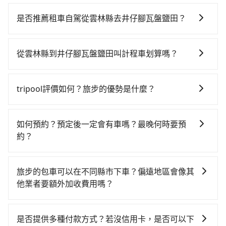
從雲林搭高鐵去井仔腳瓦盤鹽田絕非最佳選擇，高鐵較
貴、費時、轉車麻煩，且難叫計程車前往高鐵站！雲林-
是否推薦租車自駕從雲林縣去井仔腳瓦盤鹽田？
嘉義就算尖峰時刻，一天也才27班車次，從最早06:47到
如果你有台灣駕照且對自己駕駛技術有信心，且在車上
23:12，過了末班車到清晨的時段，還是要找其他交通方
時不需要閉目養神（因為要自己開車），最重要的是你
案。假設從雲林縣斗六市前往最靠近的雲林高鐵站，叫
從雲林縣到井仔腳瓦盤鹽田叫計程車划算嗎？
當天就要來回，那在雲林路邊可隨租隨借的iRent應該是
一輛計程車花費約400元、車程約30分鐘。抵達高鐵站
如選擇小黃直達，在雲林可以透過app叫車的有55688台
你最便宜選擇。註冊完iRent的app後，可以每小時
後，步行進站、現場購票並於月台排隊的時間約15分
灣大車隊，如果在路邊攔不到車，也可考慮打電話至附
$115~205承租小轎車，每公里再額外加收$3.2，從雲林
鐘，再乘坐10~13分鐘（平均12分）的高鐵從雲林站前
tripool評價如何？旅步的優勢是什麼？
近的計程車隊，如斗六計程車、斗六交通、泰綸計程車
縣（斗六市）到井仔腳瓦盤鹽田的花費預估為
往嘉義高鐵站，每人票價150元，再用5分鐘出站、等待
根據google的評價，tripool的服務品質整體上是非常穩
等叫車看看。依照里程跳錶計算，價格約為1,715~2,100
$1,150~1,600（金額差異來自於平假日、車款差異、抵
車站前排班的計程車，搭上小黃後約花50分鐘、車費
定及可靠的，大多數的使用者都給予了高分評價。此
元間。不過雲林縣僅有合法計程車約200輛，計程車密度
達目的地後多久原路返回），雖已將eTag和可能的每小
如何預約？預定後一定會有車嗎？最晚何時要預
1,100元後，抵達井仔腳瓦盤鹽田 (台南市北門區) 的目的
外，tripool司機專業的駕駛和親切服務態度也獲得了許
為雙北的0.4%，也就是說要臨時叫到小黃的難度是台北
時40元路邊停車費用預估進去，但額外的汽車保險與可
約？
地。全程加上轉車時間共1小時47分鐘，假設5位同行，
多好評，價格透明無隱藏費用、相比其他業者提供的用
或新北的300倍之多。如果當天或隔天也要原路返回，台
能的罰單都需自付。再者，和運的iRent只提供最基本的
高鐵加轉乘之平均每人花費為750元。不過雲林縣領有合
如要預約從雲林縣前往井仔腳瓦盤鹽田的專車接送服
車前一日凌晨6點前取消均可無條件全額退費的承諾，讓
南市北門區的計程車也不是這麼好叫，建議事先做好規
車型，如Toyota Yaris、Prius C、Vios這類乘坐體驗較
法執照的計程車僅有200多輛，計程車的密度為雙北的
務，可直接線上輸入上下車地點或地址，三秒內即可查
您的旅程能更有彈性及保障。
劃。再加上雲林縣有些計程車司機不按錶計費，約有
旅步的包車可以在不同縣市下車？偏遠地區會像其
差的車款，如果人數超過四位，更是沒有較大的七人座
0.4%，換句話說，臨時要叫小黃的難度是雙北大城市的
到真實價格，照著步驟填寫完乘客資料與線上刷卡，訂
35%會採現場議價，建議最好先上網預約，以免當場被
他業者要額外加收費用嗎？
或九人座可供選擇，而且無人租車最令人詬病的就是車
300倍。縱使幸運攔到一輛小黃了，雲林縣少部分小黃司
單即成立。在拿到訂單編號後，隨即會在手機上收到簡
坑受騙。雖然雲林縣到井仔腳瓦盤鹽田的跳表小黃可能
況，打開車門才發現仍有上一組乘客遺留的垃圾或者撞
機不按表收費，看乘客是外地人便漫天喊價或恣意繞
旅步的包車服務非常方便，您可以在不同縣市下車。對
訊以及電子郵件確認信，如此就完成預約了，而司機與
較為便宜，但當你們人數超過四位時，叫兩輛計程車的
凹的車門仍未被修理，每一次租車都好像在開樂透一
路。但如果全程使用tripool並到府專車接送，則每人平
於偏遠地區，我們提供的價格已經包含了所有基本的費
車輛的詳細資料，將於乘車前一晚八點透過SMS和
是否提供多種付款方式？若沒信用卡，是否可以下
費用就貴了，如選擇tripool的九人座，可用約9折預約
樣。另外，偶爾也會遇到明明已經預約了時間但上一位
均花費約630元，費時1小時。選擇搭乘高鐵而不預約包