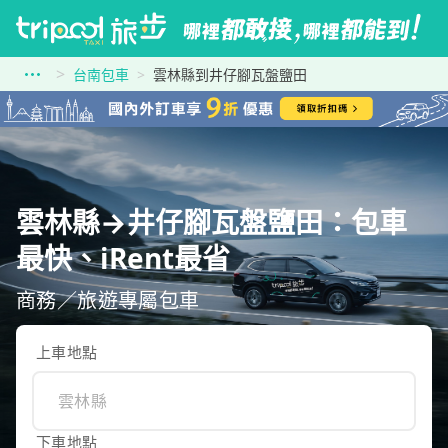
台南包車
雲林縣到井仔腳瓦盤鹽田
雲林縣→井仔腳瓦盤鹽田：包車
最快、iRent最省
商務／旅遊專屬包車
上車地點
下車地點