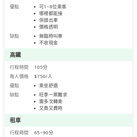
優點
可1~8位乘客
哪裡都能接
保證出車
價格透明
缺點
無臨時叫車
不收現金
高鐵
行程時間
105分
每人價格
$750/人
優點
乘坐舒適
缺點
旺季一票難求
需多次轉乘
又貴又費時
租車
行程時間
65~90分