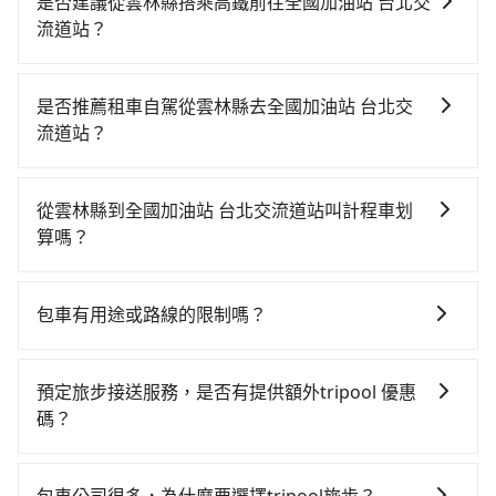
是否建議從雲林縣搭乘高鐵前往全國加油站 台北交
流道站？
若要從雲林縣搭高鐵前往全國加油站 台北交流道站，高
鐵乘坐舒適、較貴、費時，且難叫計程車前往高鐵站！
是否推薦租車自駕從雲林縣去全國加油站 台北交
從最早06:21一直到22:32，嘉義-台北一天最多有59班次
流道站？
高鐵可搭乘。假設從雲林縣北港鎮前往最靠近的嘉義高
如果你有台灣駕照且對自己駕駛技術有信心，且在車上
鐵站，叫一輛計程車花費約500元、車程約35分鐘。抵
時不需要閉目養神（因為要自己開車），最重要的是你
達高鐵站後，步行進站、現場購票並於月台排隊的時間
從雲林縣到全國加油站 台北交流道站叫計程車划
當天就要來回，那在雲林路邊可隨租隨借的iRent應該是
約15分鐘，再乘坐67~101分鐘（平均89分）的高鐵從嘉
算嗎？
你最便宜選擇。註冊完iRent的app後，可以每小時
義站前往台北高鐵站，每人票價1,080元，再用15分鐘出
如選擇小黃直達，在雲林可以透過app叫車的有55688台
$115~205承租小轎車，每公里再額外加收$3.2，從雲林
站、等待車站前排班的計程車，搭上小黃後約花25分
灣大車隊。依照里程跳錶計算，價格約為5,015~6,000元
縣（北港鎮）到全國加油站 台北交流道站的花費預估為
鐘、車費300元後，抵達全國加油站 台北交流道站 (台北
包車有用途或路線的限制嗎？
間，但如改預約tripool可省高達$900。但如果你無法提
$3,150~3,800（金額差異來自於平假日、車款差異、抵
市士林區) 的目的地。全程加上轉車時間共2小時52分
不管是從雲林縣前往全國加油站 台北交流道站或是全台
前預約，或偏好臨時叫車，那要注意雲林縣僅有合法計
達目的地後多久原路返回），雖已將eTag和可能的每小
鐘，假設4位同行，高鐵加轉乘之平均每人花費為1,280
灣任何地方，只要是長途交通且途中遵守台灣法律，無
程車約200輛，計程車密度為雙北的0.4%，也就是說要
時40元路邊停車費用預估進去，但額外的汽車保險與可
預定旅步接送服務，是否有提供額外tripool 優惠
元。不過雲林縣領有合法執照的計程車僅有200多輛，計
論是清明掃墓、包車旅遊、參加喜宴/喪禮、就醫回診、
臨時叫到小黃的難度是台北或新北的300倍之多。再加上
能的罰單都需自付。再者，和運的iRent只提供最基本的
碼？
程車的密度為雙北的0.4%，換句話說，臨時要叫小黃的
登山露營、學生搬家、投票返鄉、商務出差、貴賓來
雲林縣有些計程車司機不按錶計費，約有35%會採現場
車型，如Toyota Yaris、Prius C、Vios這類乘坐體驗較
難度是雙北大城市的300倍。縱使幸運攔到一輛小黃了，
旅步有針對已訂購去程，但也有回程需求的乘客提供95
訪、寵物檢疫、預約叫車、機場接送、定期洗腎、包月
議價，建議最好先上網預約，以免當場被坑受騙。雖然
差的車款，如果人數超過四位，更是沒有較大的七人座
雲林縣少部分小黃司機不按表收費，看乘客是外地人便
折優惠，只需在預定去程時勾選下方選項：「預定來
上下班，或者任何跨縣市接送的需求，tripool都能滿足