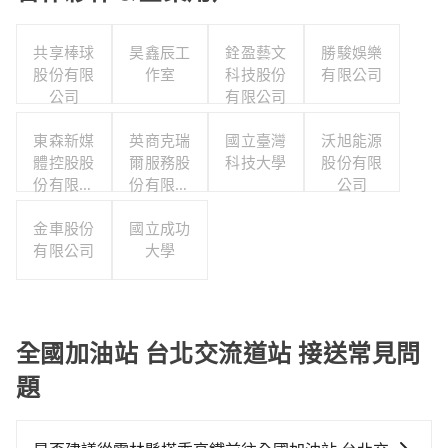
共享棒球
昊鑫辰工
銓盈藝文
勝駿娛樂
股份有限
作室
科技股份
有限公司
公司
有限公司
東森新媒
英商克瑞
國立臺灣
沃旭能源
體控股股
爾服務股
科技大學
股份有限
份有限公
份有限公
公司
司
司台灣分
金車股份
國立成功
公司
有限公司
大學
全國加油站 台北交流道站 接送常見問
題