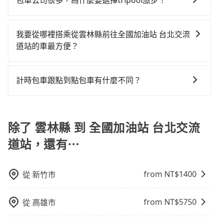
雲林縣到全國加油站 台北交流道站的跳表小黃可能較為
包車公司很多，為什麼要選擇tripool旅步？
或九人座可供選擇，而且無人租車最令人詬病的就是車
漫天喊價或恣意繞路。但如果全程使用tripool並到府專
回，價錢更優惠」，即可獲取回程95折折價券，供您預
你。乘車前一天下午五點以前完成預約，隔天保證出
便宜，但當你們人數超過四位時，叫兩輛計程車的費用
況，打開車門才發現仍有上一組乘客遺留的垃圾或者撞
車接送，則每人平均花費約1,270元，費時2小時48分
旅步提供多種車型，從轎車、休旅車到九人座，讓您可
定回程時使用。
車。如需公司報帳打統編，在結帳時可以受理，並於乘
就貴了，改預約一輛tripool的九人座廂型車最高可省
凹的車門仍未被修理，每一次租車都好像在開樂透一
鐘。選擇搭乘高鐵而不預約包車，不僅每人至少額外負
以依照您行程人數的需求進行選擇。此外，為確保您的
車後一週內寄出電子收據。
我要從哪裡搭乘從雲林縣前往全國加油站 台北交流
$3,200。
樣。另外，偶爾也會遇到明明已經預約了時間但上一位
擔10元車資，而且更會額外浪費時間在轉乘與等車上，
旅途安全無憂，我們的司機都是專業且可靠的職業駕
道站的車最方便？
用戶卻遲遲尚未歸還，又或者要還車時卻偏偏找不到停
現在還不馬上來預約tripool！如果你是三人以下要乘
駛。關於價格，旅步官網可一鍵即時查價，所示價格絕
車位，對於急著用車或者要載其他乘客的人來說就有不
車，也可參考tripool的拼車共乘服務，最多可再節省
tripool提供到府專車接送服務，不論在台灣本島哪個角
無隱藏費用，且還提供優於其他業者更彈性的取消政
小的風險。最後，雖然路邊隨租隨還看似方便，但實際
50%的交通費用。
落，只要有路能到、Google地圖上能標註、GPS上能找
策，讓您在規劃行程時能更無後顧之憂。無論您是要前
計時包車跟點到點包車有什麼不同？
使用時還是有其區域的限制，實際可停靠的地點與你的
得到，我們就保證發車。直接在官網上輸入住家地址、
往市區還是郊區，我們都可以為您提供最佳的旅遊體
上下車地點仍有段距離，在遇到下雨天或者載行李時，
計時包車和點到點包車都是包車服務的形式，但有一些
辦公大樓、飯店民宿、各地車站、機場航廈、甚至風景
驗。所以，如果您正在尋找一家可靠的包車公司，
就顯得非常不便。
不同之處： 計時包車：計時包車是按照用車時間來計
區，我們司機都會依照訂單上的資訊依約接送。
tripool旅步絕對是您值得信任的不二選擇！
費，通常以每小時為單位，客戶可以根據自己的需要預
除了 雲林縣 到 全國加油站 台北交流
定一定時間的包車服務。這種服務適用於需要在城市內
道站，還有⋯
多個地點間來回穿梭的客戶，例如市區觀光、商務差旅
等。 點到點包車：點到點包車是按照里程和目的地來計
費，客戶可以預先告知出發地點A到目的地B，會根據路
from NT$
1400
從
新竹市
線和里程來計算費用。這種服務通常適用於單程或從一
個城市到另一個城市的長途包車。
from NT$
5750
從
高雄市