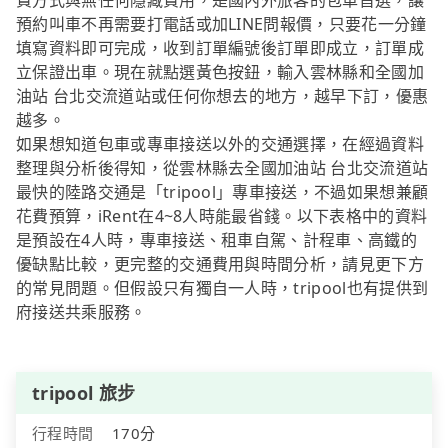
費方式與無任何隱藏費用，是國內外旅客的包車首選，讓
預約叫車不再需要打電話或加LINE問報價，只要花一分鐘
填寫資料即可完成，收到訂單編號後訂單即成立，訂單成
立保證出車。現在就點選黃色按鈕，輸入雲林縣和全國加
油站 台北交流道站或任何你想去的地方，越早下訂，優惠
越多。
如果想知道包車或專車接送以外的交通選擇，在經過資料
整理與分析後得知，從雲林縣去全國加油站 台北交流道站
最快的陸路交通是「tripool」專車接送，不過如果想兼顧
花費預算，iRent在4~8人時能最省錢。以下表格中的資料
是預設在4人時，專車接送、租車自駕、計程車、高鐵的
優缺點比較，更完整的交通費用與時間分析，請見更下方
的常見問題。但假設只有獨自一人時，tripool也有提供到
府接送共乘服務。
tripool 旅步
行程時間
170分