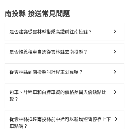
南投縣 接送常見問題
是否建議從雲林縣搭乘高鐵前往南投縣？
若要從雲林縣搭高鐵前往南投縣，高鐵較貴、費時、轉
車麻煩，且難叫計程車前往高鐵站！不過從最早一班車
是否推薦租車自駕從雲林縣去南投縣？
06:34到末班車23:39，雲林-台中一天最多僅28班次，如
如果你有台灣駕照且對自己駕駛技術有信心，且在車上
果行程緊湊或趕不上末班車，那就該考慮預約專車接
時不需要閉目養神（因為要自己開車），最重要的是你
送。假設從雲林縣斗六市前往最靠近的雲林高鐵站，叫
從雲林縣到南投縣叫計程車划算嗎？
當天就要來回，那在雲林路邊可隨租隨借的iRent應該是
一輛計程車花費約400元、車程約30分鐘。抵達高鐵站
如選擇小黃直達，在雲林可以透過app叫車的有55688台
你最便宜選擇。註冊完iRent的app後，可以每小時
後，步行進站、現場購票並於月台排隊的時間約15分
灣大車隊，如果在路邊攔不到車，也可考慮打電話至附
$115~205承租小轎車，每公里再額外加收$3.2，從雲林
鐘，再乘坐19~23分鐘（平均21分）的高鐵從雲林站前
包車、計程車和白牌車資的價格差異與優缺點比
近的計程車隊，如華麗計程車、斗六交通、久安汽車行
縣（斗六市）到南投縣（魚池鄉）的花費預估為
往台中高鐵站，每人票價230元，再用10分鐘出站、等
較？
等叫車看看。依照里程跳錶計算，價格約為1,655~2,000
$1,250~1,750（金額差異來自於平假日、車款差異、抵
待車站前排班的計程車，搭上小黃後約花70分鐘、車費
包車、計程車或白牌車。主要價格差異和優缺點如下： -
元間。不過雲林縣僅有合法計程車約200輛，計程車密度
達目的地後多久原路返回），雖已將eTag和可能的每小
2,500元後，抵達南投縣魚池鄉的目的地。全程加上轉車
包車：優點是搭乘舒適可以根據自己的需求安排時間和
為雙北的0.4%，也就是說要臨時叫到小黃的難度是台北
時40元路邊停車費用預估進去，但額外的汽車保險與可
從雲林縣抵達南投縣前中途可以新增短暫停靠上下
時間共2小時25分鐘，假設一人獨行，交通費總計3,130
地點上車較客製化。此外，司機還會提供各種旅遊建議
或新北的300倍之多。如果當天或隔天也要原路返回，南
能的罰單都需自付。再者，和運的iRent只提供最基本的
車點嗎？
元。不過雲林縣領有合法執照的計程車僅有200多輛，計