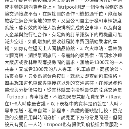
模太小或者在南投縣沒有業務的合作，必須將回程的空趟
成本轉嫁到消費者身上。而tripool則是一個全台服務的長
途交通接送平台，在線註冊的合作司機超過千位，能滿足
旅客往返台灣各地的需求，又因公司自主研發AI車輛調度
系統，能有效的降低人為安排所造成的空車率，以及與各
大企業與旅行社合作，有足夠的訂單讓旗下的司機盡可能
減少空趟，如此增加的營收就是將車費回饋給乘客的本
錢。如你有往返天上人間精品旅館、斗六火車站、雲林縣
立體育館、湖悅景觀旅店、朵麗絲的家民宿、碼頭水沙連
大飯店或雲林縣與南投縣間的需求，無論是1300元的一人
共乘，又或者3300元的八人專車，包車旅遊、商務洽公、
婚喪喜慶，只要點選黃色按鈕，就能立即查到包車價格。
如果想知道包車或專車接送以外的交通選擇，在經過資料
整理與分析後得知，從雲林縣去南投縣最快的陸路交通是
「tripool」專車接送，不過如果想兼顧花費預算，iRent
在1~8人時能最省錢。以下表格中的資料是預設在1人時，
專車接送、租車自駕、計程車、高鐵的優缺點比較，更完
整的交通費用與時間分析，請見更下方的常見問題。但假
設只有獨自一人時，tripool也有提供到府接送共乘服務。