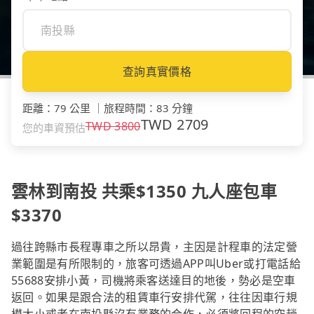
查詢真實價格
距離
：
79 公里
｜
旅程時間
：
83 分鐘
TWD
2709
TWD
3800
您的車資預估
雲林到南投 共乘$1350 九人座包車
$3370
過往跨縣市長程專車之所以昂貴，主因是計程車的法定營
業範圍是有所限制的，旅客可透過APP叫Uber或打電話給
55688安排小黃，司機將乘客送達目的地後，勢必是空車
返回。如果是跟合法的租賃車行安排代駕，往往因車行規