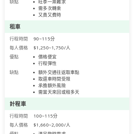
缺點
旺季一票難求
需多次轉乘
又貴又費時
租車
行程時間
90~115分
每人價格
$1,250~1,750/人
優點
價格便宜
行程彈性
缺點
額外交通往返取車點
取還車時間受限
承擔額外風險
需當天來回或租多天
計程車
行程時間
100~115分
每人價格
$1,660~2,000/人
優點
滿足臨時需求