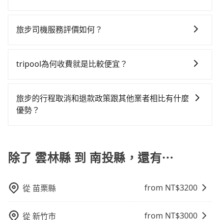
與資訊。長途接送價格比計程車車資更優惠。 - 計程
投縣的計程車更難叫，，建議事先做好規劃。再加上雲
車型，如Toyota Yaris、Prius C、Vios這類乘坐體驗較
程車的密度為雙北的0.4%，換句話說，臨時要叫小黃的
tripool有提供多點上下車接送服務，線上預約從雲林縣
車：優點是24小時隨叫隨到，價格按錶計費，但若遇交
林縣有些計程車司機不按錶計費，約有35%會採現場議
差的車款，如果人數超過四位，更是沒有較大的七人座
難度是雙北大城市的300倍。縱使幸運攔到一輛小黃了，
前往南投縣的途中可備註加點。每個加點位置，前後額
通塞車時亦會加收延遲費用，一般屬短程接駁為主。 -
價，建議最好先上網預約，以免當場被坑受騙。雖然雲
旅步司機服務評價如何？
或九人座可供選擇，而且無人租車最令人詬病的就是車
雲林縣少部分小黃司機不按表收費，看乘客是外地人便
外里程數5公里內加收200元。雖然可能有些路線完全順
白牌車：優點是價格相對較低，有的還可喊價。但安全
林縣到南投縣的跳表小黃可能較為便宜，但仍有臨時攔
況，打開車門才發現仍有上一組乘客遺留的垃圾或者撞
漫天喊價或恣意繞路。但如果全程使用tripool並到府專
在 Google 上關於旅步的評論中，許多人都給予旅步司
路，但是司機多點停靠就會有額外的等待時間，收取額
性和服務質量無法保障，需要自行承擔風險，遇到狀況
不到車以及計程車司機不跳錶計費的風險，如你們人數
凹的車門仍未被修理，每一次租車都好像在開樂透一
車接送，則僅需花費約2,710元，費時1小時23分鐘。選
機非常高的評價，認為他們非常專業且親切！讓他們的
外費用是必要的補償。
事後也無法申訴退費。
tripool為何收費就是比較便宜？
在五人以上，分坐兩台計程車就不太方便，反而能事先
樣。另外，偶爾也會遇到明明已經預約了時間但上一位
擇搭乘高鐵而不預約包車，不僅至少額外負擔420元車
旅程更加順暢和舒適。」
預約且品質穩定的tripool，可能更適合你。
用戶卻遲遲尚未歸還，又或者要還車時卻偏偏找不到停
資，而且更會額外浪費62分鐘在轉乘與等車上，現在還
對於平常就有在使用長程專車接送服務的乘客來說，第
車位，對於急著用車或者要載其他乘客的人來說就有不
不馬上來預約tripool！
一次使用tripool的會擔心價格比市價便宜不少，是不是
旅步的行程取消和退款政策跟其他業者相比有什麼
小的風險。最後，雖然路邊隨租隨還看似方便，但實際
因為司機素質比較差、車上會有煙味、或者車齡過大，
優勢？
使用時還是有其區域的限制，實際可停靠的地點與你的
但事實恰恰相反。tripool不僅有嚴密的篩選機制，定期
上下車地點仍有段距離，在遇到下雨天或者載行李時，
當您需要取消旅行行程時，旅步提供比其他業者更具彈
淘汰顧客評分較低的司機，且車輛均要求5年內新車，司
就顯得非常不便。
性的取消政策，以給予乘客更多的保障和方便。只需在
機也絕對不會在車內吸煙，於新冠肺炎期間也絕對全程
用車前一天的凌晨六點前完成取消訂單作業，旅步就承
除了 雲林縣 到 南投縣，還有⋯
配戴口罩。tripool之所以能將價格壓在市價7~8折的主
諾會無條件全額退款，讓乘客感到安心之餘，降低風險
因來自於自行研發的AI車輛調度演算法，能有效降低空
的同時也確保乘客的權益。
車率，也就是提高俗稱「回頭車」的比例。這不僅體現
from NT$
3200
從
苗栗縣
在成本的控制，更是在傳統旺季（年假、端午、中秋、
雙十等）能用更少的司機來服務更多的旅客，意味著使
用到不熟悉的司機或者轉單給其他車行的情況比同行更
from NT$
3000
從
新竹市