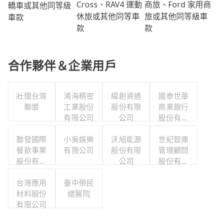
商旅、Ford 家用商
Cross、RAV4 運動
轎車或其他同等級
旅或其他同等級車
休旅或其他同等車
車款
款
款
合作夥伴＆企業用戶
壯闊台灣
鴻海精密
緯創資通
國泰世華
聯盟
工業股份
股份有限
商業銀行
有限公司
公司
股份有限
公司
聯發國際
小吳娛樂
沃旭能源
世紀智庫
餐飲事業
有限公司
股份有限
管理顧問
股份有限
公司
股份有限
公司
公司
台灣應用
臺中榮民
材料股份
總醫院
有限公司