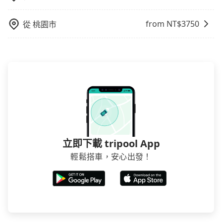
低，如此便反應在服務品質的控管會更佳。但tripool網
站上的價格是動態的，一般來說越早預訂價格越優，且
from NT$
3750
從
桃園市
保證前一天中午以前均可全額取消退費，如已經決定好
要從雲林縣去南投縣，請儘早下訂以把握最划算的價
格。
立即下載 tripool App
輕鬆搭車，安心出發！