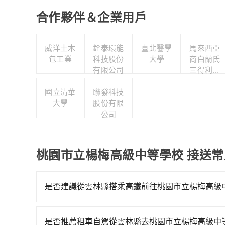
合作夥伴＆企業用戶
威洋土木
銓泰環能
臺北醫學
馬來西亞
包工業
科技股份
大學
商白蘭氏
有限公司
三得利股
份有限公
國立清華
聯發科技
司台灣分
大學
股份有限
公司
公司
桃園市立楊梅高級中等學校 接送
是否建議從雲林縣搭乘高鐵前往桃園市立楊梅高級
若要從雲林縣搭高鐵前往桃園市立楊梅高級中等學
不過從最早一班車06:34到末班車22:33，雲林
是否推薦租車自駕從雲林縣去桃園市立楊梅高級中