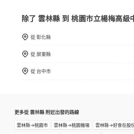
許多的Line群組或Facebook社團裡，有很多
警察臨檢並趕下車，出意外後保險公司更是不會提
無法監控或追查。最好別為了省小錢而冒上不必要的風
除了 雲林縣 到 桃園市立楊梅高
一定符合台灣法律規定，除了司機擁有合法的職業駕
好辨別叫的車是否合法，就看車牌的開頭，只要不是
從
彰化縣
從
屏東縣
從
台中市
更多從 雲林縣 附近出發的路線
雲林縣→桃園市
雲林縣→桃園機場
雲林縣→好食在股