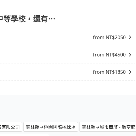
低價的白牌車、私家車或野雞車在招攬生意，這不僅是違法可能被
供任何理賠，如果又遇到心術不正的司機，其犯罪行為可能都
險。而tripool雇用的司機、使用的車輛以及配合的車行，
級中等學校，還有⋯
駛執照以及良民證外，車輛一定投保最高300萬乘客險。最
R或T開頭的車，就一定是違法。
from NT$
2050
from NT$
4500
from NT$
1850
份有限公司
雲林縣→桃園國際棒球場
雲林縣→城市商旅 - 航空館