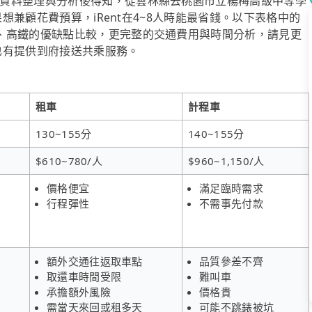
資料整理與分析後得知，從雲林縣去桃園市立楊梅高級中等學
果想兼顧花費預算，iRent在4~8人時能最省錢。以下表格中的
、高鐵的優缺點比較，更完整的交通費用與時間分析，請見更
l也有提供到府接送共乘服務。
租車
計程車
130~155分
140~155分
$610~780/人
$960~1,150/人
價格便宜
滿足臨時需求
行程彈性
不需事先付款
額外交通往返取車點
品質參差不齊
取還車時間受限
難叫車
承擔額外風險
價格貴
需當天來回或租多天
可能不跳錶被坑