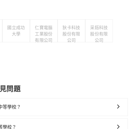
國立成功
仁寶電腦
狄卡科技
采鈺科技
大學
工業股份
股份有限
股份有限
有限公司
公司
公司
常見問題
中等學校？
校，高鐵乘坐舒適、較貴、費時，且難叫計程車前往高鐵站！
-桃園一天最多僅27班次，如果行程緊湊或趕不上末班車，那就該
等學校？