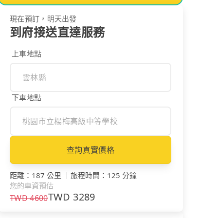
現在預訂，明天出發
到府接送直達服務
上車地點
下車地點
查詢真實價格
距離
：
187 公里
｜
旅程時間
：
125 分鐘
您的車資預估
TWD
3289
TWD
4600