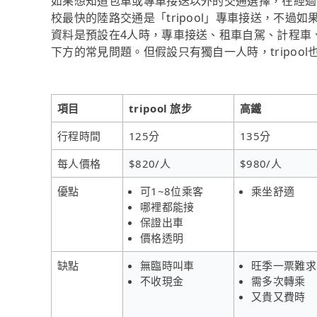
如果想知道包車或專車接送以外的交通選擇，在經過
校最快的陸路交通是「tripool」專車接送，不過如
資料是預設在4人時，專車接送、租車自駕、計程車
下方的常見問題。但假設只有獨自一人時，tripoo
項目
tripool 旅步
高鐵
行程時間
125分
135分
每人價格
$820/人
$980/人
優點
可1~8位乘客
乘坐舒適
哪裡都能接
保證出車
價格透明
缺點
無臨時叫車
旺季一票難求
不收現金
需多次轉乘
又貴又費時