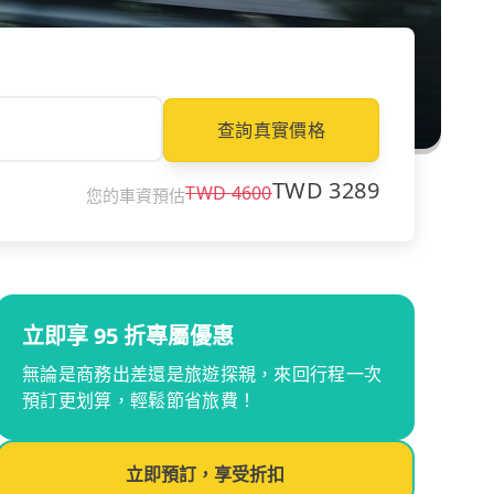
查詢真實價格
TWD
3289
TWD
4600
您的車資預估
立即享 95 折專屬優惠
無論是商務出差還是旅遊探親，來回行程一次
預訂更划算，輕鬆節省旅費！
立即預訂，享受折扣