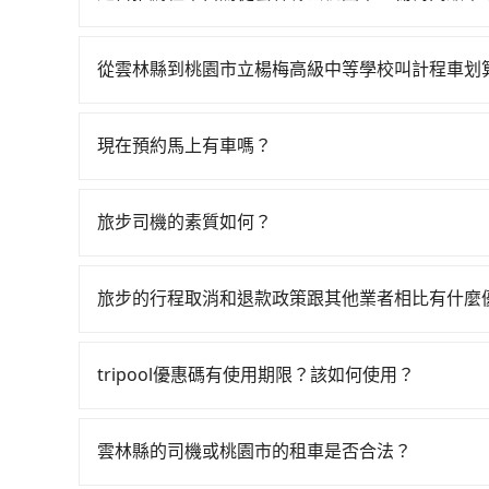
考慮預約專車接送。假設從雲林縣斗六市前往最靠近
如果你有台灣駕照且對自己駕駛技術有信心，且在
鐘。抵達高鐵站後，步行進站、現場購票並於月台排隊
天就要來回，那在雲林路邊可隨租隨借的iRent應該
從雲林站前往桃園高鐵站，每人票價780元，再用
從雲林縣到桃園市立楊梅高級中等學校叫計程車划
$115~205承租小轎車，每公里再額外加收$3.
鐘、車費400元後，抵達桃園市立楊梅高級中等學校 
如選擇小黃直達，在雲林可以透過app叫車的有55
為$2,450~3,100（金額差異來自於平假日、車
鐘，假設4位同行，高鐵加轉乘之平均每人花費為9
近的計程車隊，如華麗計程車、斗雲汽車行、泰綸
小時40元路邊停車費用預估進去，但額外的汽車保險
車的密度為雙北的0.4%，換句話說，臨時要叫小黃
現在預約馬上有車嗎？
3,815~4,600元間，但如改預約tripool可省
的車型，如Toyota Yaris、Prius C、Vi
林縣少部分小黃司機不按表收費，看乘客是外地人便漫
只要網站上能預約的日期與時間，就保證出車。不過t
林縣僅有合法計程車約200輛，計程車密度為雙北的
座或九人座可供選擇，而且無人租車最令人詬病的
送，則每人平均花費約820元，費時2小時5分鐘。
去桃園市立楊梅高級中等學校的車，最快也是四小
倍之多。再加上雲林縣有些計程車司機不按錶計費，
凹的車門仍未被修理，每一次租車都好像在開樂透
旅步司機的素質如何？
資，而且更會額外浪費11分鐘在轉乘與等車上，現在
坑受騙。綜合以上，無論在價格或服務品質上，tri
卻遲遲尚未歸還，又或者要還車時卻偏偏找不到停
參考tripool的拼車共乘服務，最多可再節省50%
旅步的每位司機都經過車隊的嚴格審核才能加入服
擇。
險。最後，雖然路邊隨租隨還看似方便，但實際使
戶的評價，這些資訊將被用作後續的司機教育參考
旅步的行程取消和退款政策跟其他業者相比有什麼
點仍有段距離，在遇到下雨天或者載行李時，就顯
當您需要取消旅行行程時，旅步提供比其他業者更
車前一天的凌晨六點前完成取消訂單作業，旅步就
tripool優惠碼有使用期限？該如何使用？
時也確保乘客的權益。
旅步提供來回訂單95折優惠碼，使用期限為24小
可直接折扣抵扣訂單費用。
雲林縣的司機或桃園市的租車是否合法？