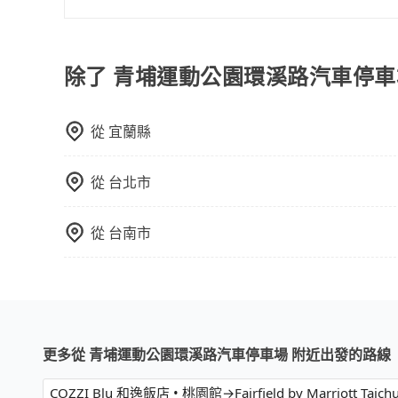
限單程或來回。
能用更少的司機來服務更多的旅客，意味著使用到
包車、計程車或白牌車。主要價格差異和優缺點如下
反應在服務品質的控管會更佳。但tripool網站
地點上車較客製化。此外，司機還會提供各種旅遊建
午以前均可全額取消退費，如已經決定好要從青埔
優點是24小時隨叫隨到，價格按錶計費，但若遇交通
除了 青埔運動公園環溪路汽車停車
划算的價格。
車：優點是價格相對較低，有的還可喊價。但安全
無法申訴退費。
從
宜蘭縣
從
台北市
從
台南市
更多從 青埔運動公園環溪路汽車停車場 附近出發的路線
COZZI Blu 和逸飯店 • 桃園館→Fairfield by Marriott Taich