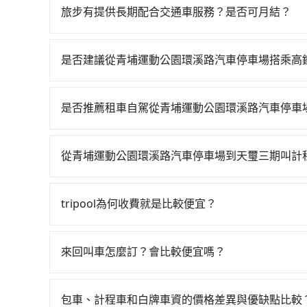
價錢更優惠」，即可獲取回程95折折價券，供您預
旅步有提供長期配合交通車服務？是否可月結？
如果您需要特殊的用車服務，請透過電子郵件bookin
求，並確認是否能安排符合您需求的用車服務。
是否建議從青埔運動公園環溪路汽車停車場搭乘高
若要從青埔運動公園環溪路汽車停車場搭高鐵前往天
23:21，桃園-台中一天最多有72班次高鐵可搭乘
是否推薦租車自駕從青埔運動公園環溪路汽車停車
搭乘公車前往桃園高鐵站，接著在站內購買高鐵票、
如果你有台灣駕照且對自己駕駛技術有信心，且在
鐘，再乘坐30~43分鐘（平均38分）的高鐵從桃
天就要來回，那在桃園路邊可隨租隨借的iRent應該
車站前排班的計程車，搭上小黃後約花17分鐘、車費
從青埔運動公園環溪路汽車停車場到天璽三期叫計
$115~205承租小轎車，每公里再額外加收$3.
上轉車時間共1小時20分鐘，假設4位同行，高鐵加轉
如選擇小黃直達，在桃園可以透過app叫車的有55688台
$1,750~2,300（金額差異來自於平假日、車款
專車接送，則每人平均花費約540元，費時1小時3
到車，也可考慮打電話至附近的計程車隊，如滿億
時40元路邊停車費用預估進去，但額外的汽車保險與
要額外支出約320元的交通費，所以對於不是這麼趕
tripool為何收費就是比較便宜？
算，價格約為3,085~3,700元間，但如改預約tri
車型，如Toyota Yaris、Prius C、Vio
以下要乘車，也可參考tripool的拼車共乘服務，
對於平常就有在使用長程專車接送服務的乘客來說，第
tripool都是你從青埔運動公園環溪路汽車停車場
或九人座可供選擇，而且無人租車最令人詬病的就
為司機素質比較差、車上會有煙味、或者車齡過大，但
的車門仍未被修理，每一次租車都好像在開樂透一
來回叫車怎麼訂？會比較便宜嗎？
顧客評分較低的司機，且車輛均要求5年內新車，
遲遲尚未歸還，又或者要還車時卻偏偏找不到停車
為了乘客未來可能的訂單修改或取消，每筆訂單只
口罩。tripool之所以能將價格壓在市價7~8折
險。最後，雖然路邊隨租隨還看似方便，但實際使
定。至於價格已經市場最優惠，並無特別針對來回
也就是提高俗稱「回頭車」的比例。這不僅體現在
包車、計程車和白牌車資的價格差異與優缺點比較
點仍有段距離，在遇到下雨天或者載行李時，就顯