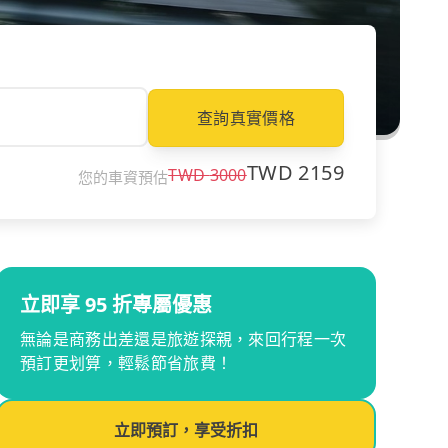
查詢真實價格
TWD
2159
TWD
3000
您的車資預估
立即享 95 折專屬優惠
無論是商務出差還是旅遊探親，來回行程一次
預訂更划算，輕鬆節省旅費！
立即預訂，享受折扣