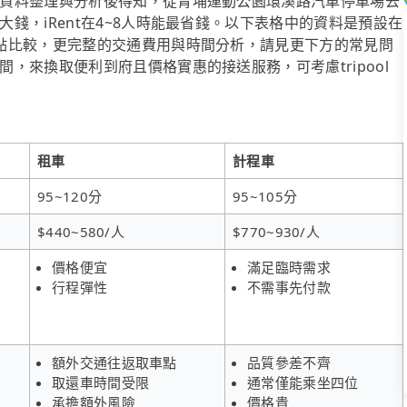
資料整理與分析後得知，從青埔運動公園環溪路汽車停車場去
錢，iRent在4~8人時能最省錢。以下表格中的資料是預設在
點比較，更完整的交通費用與時間分析，請見更下方的常見問
，來換取便利到府且價格實惠的接送服務，可考慮tripool
租車
計程車
95~120分
95~105分
$440~580/人
$770~930/人
價格便宜
滿足臨時需求
行程彈性
不需事先付款
額外交通往返取車點
品質參差不齊
取還車時間受限
通常僅能乘坐四位
承擔額外風險
價格貴