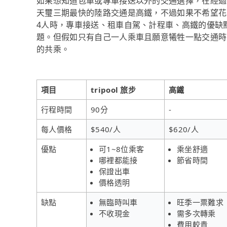
如果想知道包車或專車接送以外的交通選擇，在經過
天璽三期最快的陸路交通是高鐵，不過如果不希望花大
4人時，專車接送、租車自駕、計程車、高鐵的優缺
題。但假如只有自己一人乘車且願意犧牲一點交通時間
的共乘。
項目
tripool 旅步
高鐵
行程時間
90分
-
每人價格
$540/人
$620/人
優點
可1~8位乘客
乘坐舒適
哪裡都能接
節省時間
保證出車
價格透明
缺點
無臨時叫車
旺季一票難求
不收現金
需多次轉乘
費用較貴