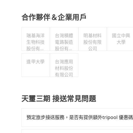
合作夥伴＆企業用戶
瑞基海洋
台灣積體
明基材料
國立中興
生物科技
電路製造
股份有限
大學
股份有限
股份有限
公司
公司
公司
逢甲大學
台灣應用
材料股份
有限公司
天璽三期 接送常見問題
預定旅步接送服務，是否有提供額外tripool 優惠
旅步有針對已訂購去程，但也有回程需求的乘客提