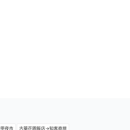
逢甲夜市
古華花園飯店→知客商旅