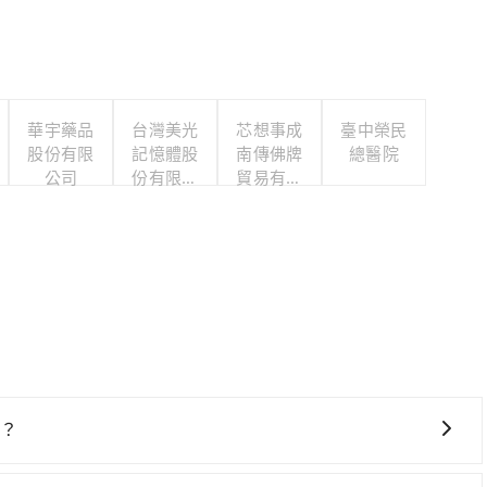
華宇藥品
台灣美光
芯想事成
臺中榮民
股份有限
記憶體股
南傳佛牌
總醫院
公司
份有限公
貿易有限
司
公司
碼？
供95折優惠，只需在預定去程時勾選下方選項：「預定來回，