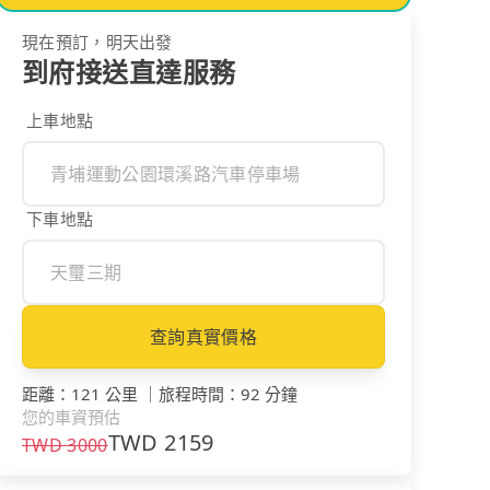
現在預訂，明天出發
到府接送直達服務
上車地點
下車地點
查詢真實價格
距離
：
121 公里
｜
旅程時間
：
92 分鐘
您的車資預估
TWD
2159
TWD
3000