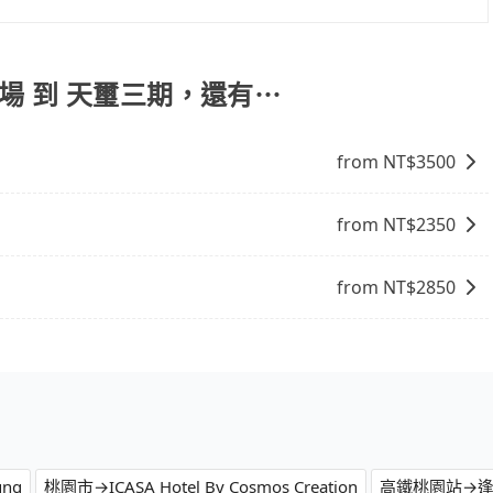
不熟悉的司機或者轉單給其他車行的情況比同行更低，如此便
： - 包車：優點是搭乘舒適可以根據自己的需求安排時間和
上的價格是動態的，一般來說越早預訂價格越優，且保證前一天中
議與資訊。長途接送價格比計程車車資更優惠。 - 計程車：
運動公園環溪路汽車停車場去天璽三期，請儘早下訂以把握最
塞車時亦會加收延遲費用，一般屬短程接駁為主。 - 白牌
場 到 天璽三期，還有⋯
性和服務質量無法保障，需要自行承擔風險，遇到狀況事後也
from NT$
3500
from NT$
2350
from NT$
2850
ung
桃園市→ICASA Hotel By Cosmos Creation
高鐵桃園站→