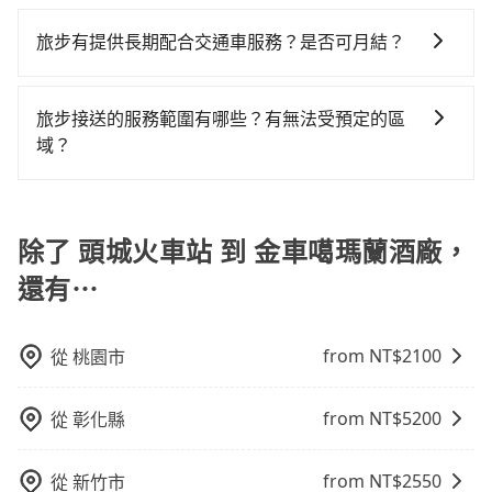
tripool除了共乘拼車服務外，也有包車到府接送服務，
支付額外的費用，不過別擔心，您可以透過旅步官網查
車，不趕時間即可選用大眾運輸。 便利性：需要便利性
上下車地點仍有段距離，在遇到下雨天或者載行李時，
預約時都依照乘客需求做選擇。如需專車接送，車內除
詢到具體的費用。
和方便性可選包車和計程車，喜歡探險和體驗當地文化
旅步有提供長期配合交通車服務？是否可月結？
就顯得非常不便。
了司機以外，從上車到下車期間，都不會再有其他陌生
則可搭乘大眾運輸。
如果您需要特殊的用車服務，請透過電子郵件
人出現。如選擇共乘服務，則會依照其他共乘乘客做彈
booking@tripool.app聯繫我們，我們的專人將協助回
性調度安排，路線上會盡可能以順路為優先，載客數也
旅步接送的服務範圍有哪些？有無法受預定的區
覆您的需求，並確認是否能安排符合您需求的用車服
不會超過座位的上限。
域？
務。
旅步的服務範圍是只要車子能進去且沒有管制地方，我
們都能提供服務。
除了 頭城火車站 到 金車噶瑪蘭酒廠，
還有⋯
from NT$
2100
從
桃園市
from NT$
5200
從
彰化縣
from NT$
2550
從
新竹市