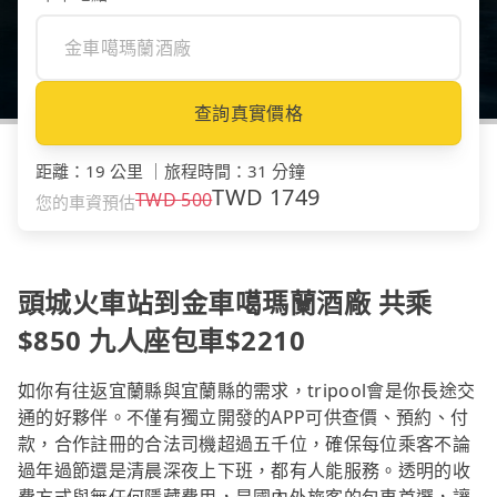
查詢真實價格
距離
：
19 公里
｜
旅程時間
：
31 分鐘
TWD
1749
TWD
500
您的車資預估
頭城火車站到金車噶瑪蘭酒廠 共乘
$850 九人座包車$2210
如你有往返宜蘭縣與宜蘭縣的需求，tripool會是你長途交
通的好夥伴。不僅有獨立開發的APP可供查價、預約、付
款，合作註冊的合法司機超過五千位，確保每位乘客不論
過年過節還是清晨深夜上下班，都有人能服務。透明的收