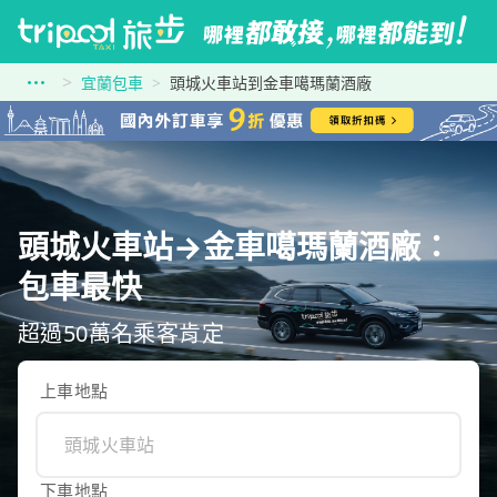
宜蘭包車
頭城火車站到金車噶瑪蘭酒廠
頭城火車站→金車噶瑪蘭酒廠：
包車最快
超過50萬名乘客肯定
上車地點
下車地點