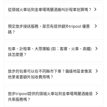
如果你有台灣駕照且對自己駕駛技術有信心，且需要絕
對的時間彈性，最重要的是你當天就要來回，那在宜蘭
從頭城火車站到金車噶瑪蘭酒廠叫計程車划算嗎？
路邊可隨租隨借的iRent應該是你最便宜選擇。註冊完
如選擇小黃直達，在宜蘭可以透過app叫車的有55688台
iRent的app後，可以每小時$115~205承租小轎車，每
灣大車隊、Uber、Line Taxi、Yoxi等，如果在路邊攔不
公里再額外加收$3.2，從頭城火車站到金車噶瑪蘭酒廠
預定旅步接送服務，是否有提供額外tripool 優惠
到車，也可考慮打電話至頭城火車站附近的計程車隊，
的花費預估為$550~1,050（金額差異來自於平假日、車
碼？
如頭城計程汽車行、八達計程汽車行等叫車看看。依照
款差異、抵達目的地後多久原路返回），雖已將每小時
旅步有針對已訂購去程，但也有回程需求的乘客提供95
里程跳錶計算，價格約為470~600元間。不過宜蘭縣僅
40元路邊停車費用預估進去，但額外的汽車保險與可能
折優惠，只需在預定去程時勾選下方選項：「預定來
有合法計程車約750輛，計程車密度為雙北的0.9%，也
的罰單都需自付。再者，和運的iRent只提供最基本的車
包車、計程車、大眾運輸 (如：客運、火車、高鐵)
回，價錢更優惠」，即可獲取回程95折折價券，供您預
就是說要臨時叫到小黃的難度是台北或新北的100倍之
型，如Toyota Yaris、Prius C、Vios這類乘坐體驗較差
該怎麼選？
定回程時使用。
多。再加上宜蘭縣有些計程車司機不按錶計費，約有
的車款，如果人數超過四位，更是沒有較大的七人座或
在選擇交通方式時，您可依下列建議的考慮因素做選
47%會採現場議價，建議最好先上網預約，以免當場被
九人座可供選擇，而且無人租車最令人詬病的就是車
擇： 預算：不同交通工具價格不同，可先確定您的預
坑受騙。雖然頭城火車站到金車噶瑪蘭酒廠的跳表小黃
旅步的包車可以在不同縣市下車？偏遠地區會像其
況，打開車門才發現仍有上一組乘客遺留的垃圾或者撞
算。計程車最貴，而大眾運輸通常較便宜。 行程：需多
可能較為便宜，但仍有臨時攔不到車以及計程車司機不
他業者要額外加收費用嗎？
凹的車門仍未被修理，每一次租車都好像在開樂透一
點停留的行程建議可選可客製化行程的包車，如果時間
跳錶計費的風險，如你們人數在五人以上，分坐兩台計
樣。另外，偶爾也會遇到明明已經預約了時間但上一位
旅步的包車服務非常方便，您可以在不同縣市下車。對
比較寬鬆且不介意耗時轉乘可選大眾運輸或較貴的計程
程車就不太方便，反而能事先預約且品質穩定的
用戶卻遲遲尚未歸還，又或者要還車時卻偏偏找不到停
於偏遠地區，我們提供的價格已經包含了所有基本的費
車。 旅行人數：人數多時包車較方便舒適且每個人攤提
旅步tripool提供的頭城火車站到金車噶瑪蘭酒廠是
tripool，可能更適合你。
車位，對於急著用車或者要載其他乘客的人來說就有不
用，不會像其他業者那樣收取額外費用。但如果您需要
下來的車資也比較便宜，人數少可搭乘大眾運輸或計程
共乘服務嗎？
小的風險。最後，雖然路邊隨租隨還看似方便，但實際
前往的地點屬於高海拔山區等特殊地點，就可能會需要
車。 時間：需在特定時間到達目的地可選包車或計程
使用時還是有其區域的限制，實際可停靠的地點與你的