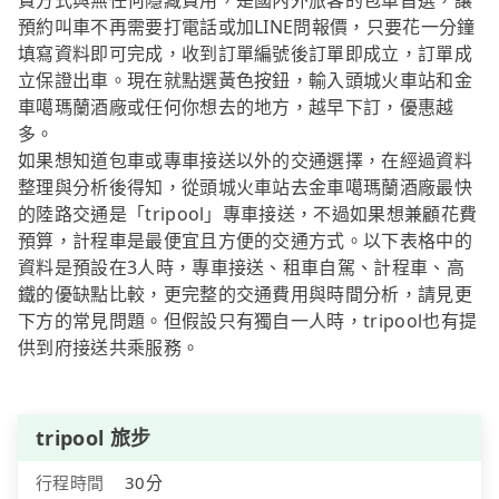
費方式與無任何隱藏費用，是國內外旅客的包車首選，讓
預約叫車不再需要打電話或加LINE問報價，只要花一分鐘
填寫資料即可完成，收到訂單編號後訂單即成立，訂單成
立保證出車。現在就點選黃色按鈕，輸入頭城火車站和金
車噶瑪蘭酒廠或任何你想去的地方，越早下訂，優惠越
多。
如果想知道包車或專車接送以外的交通選擇，在經過資料
整理與分析後得知，從頭城火車站去金車噶瑪蘭酒廠最快
的陸路交通是「tripool」專車接送，不過如果想兼顧花費
預算，計程車是最便宜且方便的交通方式。以下表格中的
資料是預設在3人時，專車接送、租車自駕、計程車、高
鐵的優缺點比較，更完整的交通費用與時間分析，請見更
下方的常見問題。但假設只有獨自一人時，tripool也有提
供到府接送共乘服務。
tripool 旅步
行程時間
30分