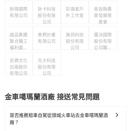
新晴國際
狄卡科技
巨噬者戶
南投縣農
有限公司
股份有限
外工作室
業發展策
公司
進會
誠品集團
善野計畫
旗訊科技
優派國際
聯合職工
有限公司
股份有限
股份有限
福利委員
公司
公司職工
會
福利委員
宏典文化
光大科技
會
出版股份
股份有限
有限公司
公司
金車噶瑪蘭酒廠 接送常見問題
是否推薦租車自駕從頭城火車站去金車噶瑪蘭酒
廠？