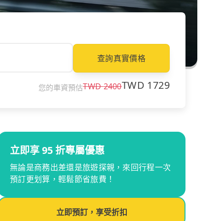
查詢真實價格
TWD
1729
TWD
2400
您的車資預估
立即享 95 折專屬優惠
無論是商務出差還是旅遊探親，來回行程一次
預訂更划算，輕鬆節省旅費！
立即預訂，享受折扣