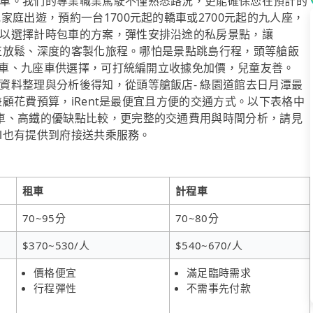
車。我們的專業職業駕駛不僅熟悉路況，更能確保您在預計的
庭出遊，預約一台1700元起的轎車或2700元起的九人座，
以選擇計時包車的方案，彈性安排沿途的私房景點，讓
趟真正放鬆、深度的客製化旅程。哪怕是景點跳島行程，頭等艙飯
休旅車、九座車供選擇，可打統編開立收據免加價，兒童友善。
資料整理與分析後得知，從頭等艙飯店- 綠園道館去日月潭最
想兼顧花費預算，iRent是最便宜且方便的交通方式。以下表格中
車、高鐵的優缺點比較，更完整的交通費用與時間分析，請見
ol也有提供到府接送共乘服務。
租車
計程車
70~95分
70~80分
$370~530/人
$540~670/人
價格便宜
滿足臨時需求
行程彈性
不需事先付款