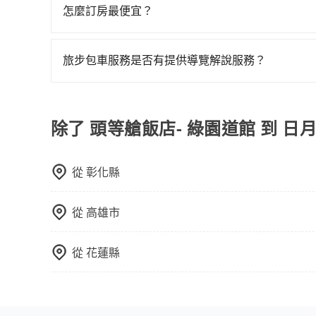
有，可彈性選擇2~12小時的服務，滿足家族出遊
怎麼訂房最便宜？
網站試算即真實價格，免去來回電話確認。一天包
現在旅客預訂飯店已經很少透過旅行社，大多是透過OTA (
者單程專車服務者，敢大聲說我們價格絕對最划算
區、價位、人數、特殊需求來搜尋適合的旅店與房型
10人以上巴士，請來信洽詢。
旅步包車服務是否有提供導覽解說服務？
或者使用特定的信用卡，還可以累積點數做現金回
抱歉！目前旅步的包車服務暫無提供導覽服務，如
Booking.com、Agoda.com、Hotels.com
booking@tripool.app聯繫我們，將有專人
就完成，事先不用電話確認空房，事後也不用告知
除了 頭等艙飯店- 綠園道館 到 日
的飯店，有可能再多平台同時上架而發生超賣的現
選擇評分高、評論多的飯店，不然就是還要再人工
打電話問的價格可能比民宿訂房網來得便宜，但缺
從
彰化縣
這些瑣碎的事，台灣本土的AsiaYo或者國際Airbn
從
高雄市
從
花蓮縣