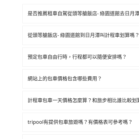
是否推薦租車自駕從頭等艙飯店- 綠園道館去日月
如果你有台灣駕照且對自己駕駛技術有信心，且在
天就要來回，那在台中路邊可隨租隨借的iRent應該
從頭等艙飯店- 綠園道館到日月潭叫計程車划算嗎
$115~205承租小轎車，每公里再額外加收$3.2
如選擇小黃直達，在台中可以透過app叫車的有55688台
$1,100~1,600（金額差異來自於平假日、車款
到車，也可考慮打電話至頭等艙飯店- 綠園道館附
時40元路邊停車費用預估進去，但額外的汽車保險與
預定包車自由行時，行程都可以隨便安排嗎？
看。依照里程跳錶計算，價格約為1,625~2,000
車型，如Toyota Yaris、Prius C、Vio
只要不超出您選用的用車時間及行程總公里數，且行
程，南投縣僅有合法計程車約340輛，數量約為台中
或九人座可供選擇，而且無人租車最令人詬病的就
的需求安排的。
倍。再加上台中市有些計程車司機不按錶計費，約有
的車門仍未被修理，每一次租車都好像在開樂透一
網站上的包車價格包含哪些費用？
騙。雖然頭等艙飯店- 綠園道館到日月潭的跳表小
遲遲尚未歸還，又或者要還車時卻偏偏找不到停車
網站上的價格已包含基本車趟所有費用，即最高 3
費用就貴了，改預約一輛tripool的九人座廂型車最高
險。最後，雖然路邊隨租隨還看似方便，但實際使
產生。
計程車包車一天價格怎麼算？和旅步相比誰比較划
點仍有段距離，在遇到下雨天或者載行李時，就顯
計程車包車的價格通常根據時間或距離計算，包車
區，價格可能有所不同。另外，計程車包車價格也
tripool有提供包車旅遊嗎？有價格表可參考嗎？
前，最好先詢問清楚具體價格和注意事項。相比之
tripool提供全台各地包括日月潭與頭等艙飯店
車時間和里程、車型來計費，價格在網站上公開透