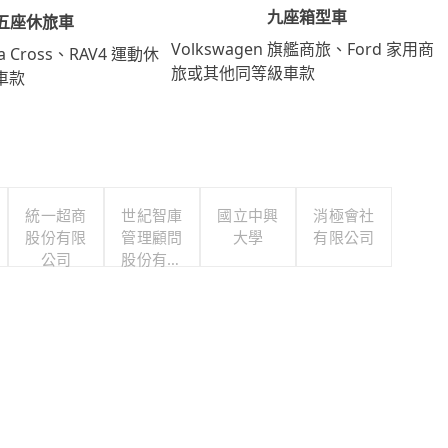
九座箱型車
五座休旅車
Volkswagen 旗艦商旅、Ford 家用商
lla Cross、RAV4 運動休
旅或其他同等級車款
車款
統一超商
世紀智庫
國立中興
消極會社
股份有限
管理顧問
大學
有限公司
公司
股份有限
公司