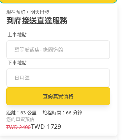
現在預訂，明天出發
到府接送直達服務
上車地點
下車地點
查詢真實價格
距離
：
63 公里
｜
旅程時間
：
66 分鐘
您的車資預估
TWD
1729
TWD
2400