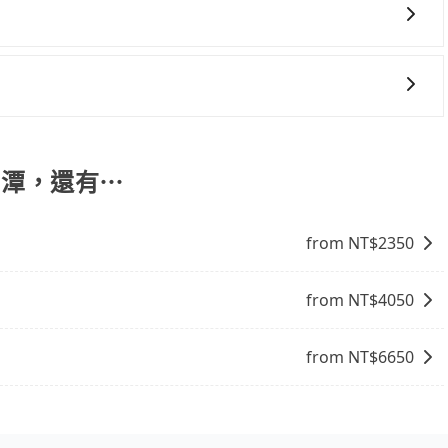
、朋友聚會、婚喪喜慶等不同的需求。價格透明、無隱藏費用，
車的價格可能跟其他車隊相差無幾，但是如果只需要短時數或
online travel agent) 來完成，除了可以快速依據地
。網站上可直接挑選小轎車、休旅車、或九人座箱型車，如需
，更重要的是通常價格是官網的6~8折，如果又有加入會員
饋或未來換取免費的住房。台灣人常用的線上訂房平台有
果您需要導覽服務，可事先透過電子郵件
、Expedia.com、Trip.com等。正常來說，線上刷卡付款完後預定
協助回覆確認是否能協助安排。
付款完畢，一切都能在網路上操作。但有些較冷門或規模較小
月潭，還有⋯
象，便有可能到了現場卻沒房可住的窘境，所以在預定時要不
電話與飯店確認。預訂民宿方面，如不怕麻煩，有些時候直接
點就是多數要匯款並再人工確認。假如不介意多花一點錢省下
from NT$
2350
b都值得推薦。
from NT$
4050
from NT$
6650