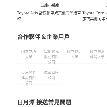
五座小轎車
Toyota Coro
Toyota Altis 舒適轎車或其他同等級車
旅或其他同等
款
合作夥伴＆企業用戶
國立成功
雲朗觀光
國立政治
國立臺灣
大學
股份有限
大學
師範大學
公司
億居開發
羅崴有限
建設有限
公司
公司
日月潭 接送常見問題