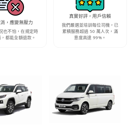
真實好評，用戶信賴
取消，應變無壓力
我們嚴選並培訓每位司機，已
況也不怕，在規定時
累積服務超過 50 萬人次，滿
消，都能全額退款。
意度高達 99%。