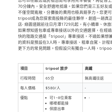
您可以在飯店或民宿悠閒地享用完早餐後，再從容上
70分鐘內，安全舒適地抵達。如果您們是三五好友或家
不僅空間寬敞，分攤後的費用也極具競爭力。您更可
tripool成為您探索南投縣的最佳夥伴，創造一
店- 綠園道館前往日月潭1729元起，有小轎車、
如果想知道包車或專車接送以外的交通選擇，在經過
快的陸路交通是「tripool」專車接送，不過如果
的資料是預設在3人時，專車接送、租車自駕、計程
更下方的常見問題。但假設只有獨自一人時，tripo
項目
tripool 旅步
高鐵
行程時間
65分
無高鐵往返
每人價格
$580/人
-
優點
可1~8位乘客
-
哪裡都能接
保證出車