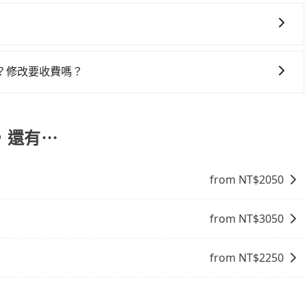
式要看您旅遊的目的地而定。您可以善用大眾運輸，例如：公
便利的出行方式，您也可以選擇使用像是旅步提供的包車服
份，可以在下車前用現金支付給司機就可以了。
？修改要收費嗎？
知您想要更改的資訊。只要在用車前一天凌晨六點前完成更改
，還有⋯
from NT$
2050
from NT$
3050
from NT$
2250