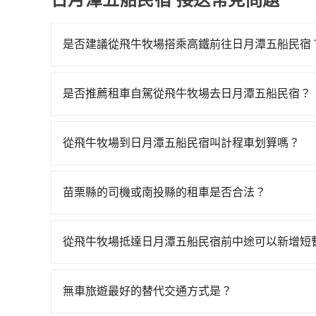
是否建議從飛牛牧場搭乘高鐵前往日月潭五船民宿
從飛牛牧場搭高鐵去日月潭五船民宿絕非最佳選擇
一天最多時有30班車次，從最早07:13到23:4
是否推薦租車自駕從飛牛牧場去日月潭五船民宿？
牧場 (苗栗縣通霄鎮) 前往最靠近的苗栗高鐵站，
如果你有台灣駕照且對自己駕駛技術有信心，且在
行進站、現場購票並於月台排隊的時間約15分鐘，再
天就要來回，那在苗栗路邊可隨租隨借的iRent應該
站，每人票價270元，再用10分鐘出站、等待車站前
從飛牛牧場到日月潭五船民宿叫計程車划算嗎？
$115~205承租小轎車，每公里再額外加收$3.2，
抵達日月潭五船民宿 (南投縣魚池鄉) 的目的地。
如選擇小黃直達，在苗栗可以透過app叫車的有55
額差異來自於平假日、車款差異、抵達目的地後多久
3,570元。不過苗栗縣領有合法執照的計程車僅有4
和計程車等叫車看看。依照里程跳錶計算，價格約為3,020
用預估進去，但額外的汽車保險與可能的罰單都需自付。
小黃的難度是雙北大城市的200倍。縱使幸運攔到
苗栗縣的司機或南投縣的租車是否合法？
如果你無法提前預約，或偏好臨時叫車，那要注意苗栗
Yaris、Prius C、Vios這類乘坐體驗較差
地人便漫天喊價或恣意繞路。但如果全程使用tripoo
許多的Line群組或Facebook社團裡，有很多
也就是說要臨時叫到小黃的難度是台北或新北的20
擇，而且無人租車最令人詬病的就是車況，打開車
鐘。選擇搭乘高鐵而不預約包車，不僅至少額外負擔1
警察臨檢並趕下車，出意外後保險公司更是不會提
在的南投縣的計程車更難叫，該縣市僅有約342輛
理，每一次租車都好像在開樂透一樣。另外，偶爾
從飛牛牧場抵達日月潭五船民宿前中途可以新增短
現在還不馬上來預約tripool！
無法監控或追查。最好別為了省小錢而冒上不必要的風
按錶計費，約有34%會採現場議價，建議最好先上
又或者要還車時卻偏偏找不到停車位，對於急著用
tripool有提供多點上下車接送服務，線上預約
一定符合台灣法律規定，除了司機擁有合法的職業駕
質上，tripool都是你從飛牛牧場到日月潭五船民
邊隨租隨還看似方便，但實際使用時還是有其區域
置，前後額外里程數5公里內加收200元。雖然可
好辨別叫的車是否合法，就看車牌的開頭，只要不是
無車旅遊最好的替代交通方式是？
遇到下雨天或者載行李時，就顯得非常不便。
間，收取額外費用是必要的補償。