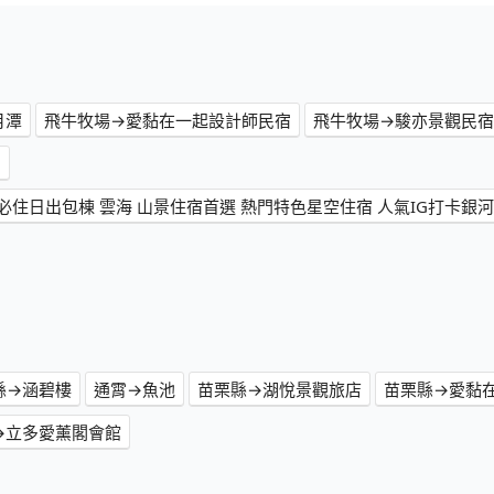
月潭
飛牛牧場→愛黏在一起設計師民宿
飛牛牧場→駿亦景觀民宿
宿
縣→涵碧樓
通霄→魚池
苗栗縣→湖悅景觀旅店
苗栗縣→愛黏
→立多愛薰閣會館