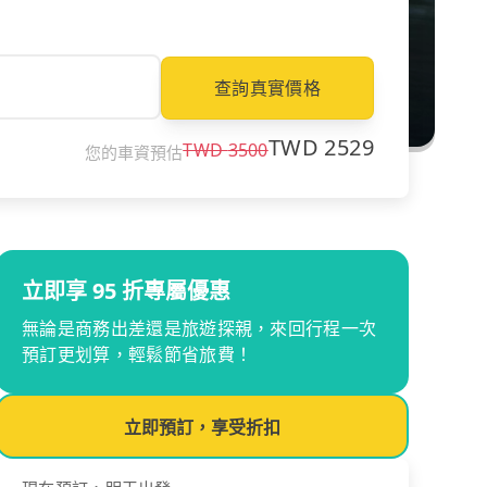
查詢真實價格
TWD
2529
TWD
3500
您的車資預估
立即享 95 折專屬優惠
無論是商務出差還是旅遊探親，來回行程一次
預訂更划算，輕鬆節省旅費！
立即預訂，享受折扣