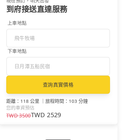
現在預訂，明天出發
到府接送直達服務
上車地點
下車地點
查詢真實價格
距離
：
118 公里
｜
旅程時間
：
103 分鐘
您的車資預估
TWD
2529
TWD
3500