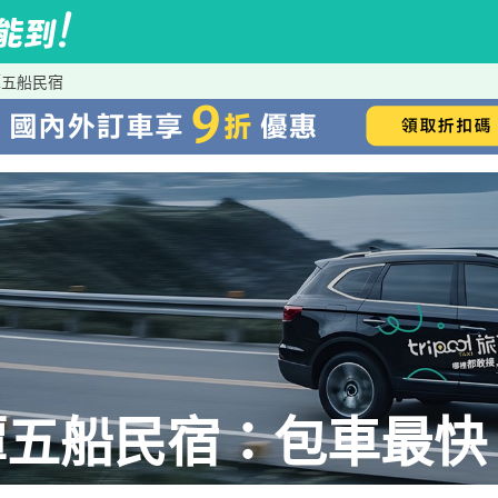
潭五船民宿
五船民宿：包車最快、