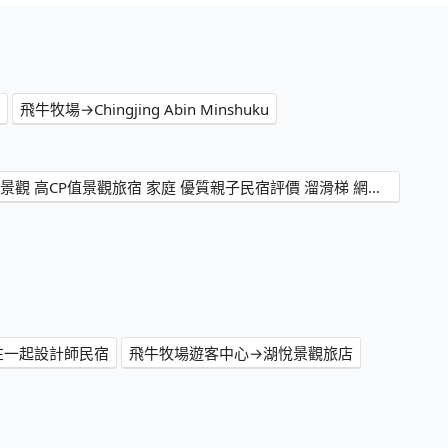
飛牛牧場→Chingjing Abin Minshuku
飛牛牧場→清境木木杉阿彬民宿 - 南投 仁愛 清境 民宿推薦 必住日出包棟 雲海 山景住宿首選 熱門特色星空住宿 人氣IG打卡銀河景觀 高CP值景觀旅宿 家庭 優質親子民宿評價 溜滑梯 網紅網美網友渡假 2025訂房優惠價格 旅遊休閒輕旅行 PTT Dcard
在一起設計師民宿
飛牛牧場遊客中心→湖悅景觀旅店