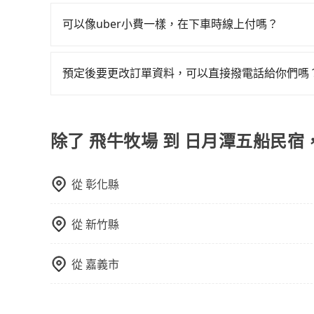
如果您沒有車，想要出門旅遊，最好的替代交通方
車、捷運、客運等，或者考慮租車。如果您想要更
可以像uber小費一樣，在下車時線上付嗎？
務，由專人到府接送，讓您更加輕鬆自在。
因為旅步車資是採預定時即時付款，所以小費的部
預定後要更改訂單資料，可以直接撥電話給你們嗎
您可以透過官網的文字客服或回覆訂單確認信，告
申請，就無需再支付任何行政費用。
除了 飛牛牧場 到 日月潭五船民宿
從
彰化縣
從
新竹縣
從
嘉義市