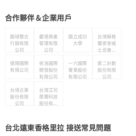
合作夥伴＆企業用戶
圓球整合
慶德資產
國立成功
台灣蘇格
行銷有限
管理有限
大學
蘭麥芽威
公司
公司
士忌會所
股份有限
德燁國際
依洛國際
一六國際
第二計劃
公司
有限公司
開發股份
實業股份
股份有限
有限公司
有限公司
公司
台境企業
台灣艾司
股份有限
摩爾科技
公司
股份有限
公司
台北遠東香格里拉 接送常見問題