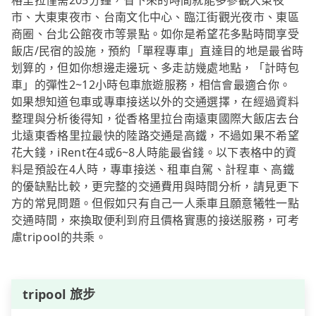
格里拉僅需205分鐘，省下來的時間就能多參觀大東夜
市、大東東夜市、台南文化中心、臨江街觀光夜市、東區
商圈、台北公館夜市等景點。如你是希望花多點時間享受
飯店/民宿的設施，預約「單程專車」直達目的地是最省時
划算的，但如你想邊走邊玩、多走訪幾處地點，「計時包
車」的彈性2~12小時包車旅遊服務，相信會最適合你。
如果想知道包車或專車接送以外的交通選擇，在經過資料
整理與分析後得知，從香格里拉台南遠東國際大飯店去台
北遠東香格里拉最快的陸路交通是高鐵，不過如果不希望
花大錢，iRent在4或6~8人時能最省錢。以下表格中的資
料是預設在4人時，專車接送、租車自駕、計程車、高鐵
的優缺點比較，更完整的交通費用與時間分析，請見更下
方的常見問題。但假如只有自己一人乘車且願意犧牲一點
交通時間，來換取便利到府且價格實惠的接送服務，可考
慮tripool的共乘。
tripool 旅步