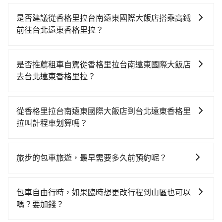
是否建議從香格里拉台南遠東國際大飯店搭乘高鐵
前往台北遠東香格里拉？
若要從香格里拉台南遠東國際大飯店搭高鐵前往台北遠
東香格里拉，高鐵乘坐舒適、省時、較貴，且難叫計程
是否推薦租車自駕從香格里拉台南遠東國際大飯店
車前往高鐵站！從最早06:03一直到22:23，台南-台北一
去台北遠東香格里拉？
天最多有75班次高鐵可搭乘。假設從香格里拉台南遠東
如果你有台灣駕照且對自己駕駛技術有信心，且在車上
國際大飯店 (台南市東區) 前往最靠近的台南高鐵站，叫
時不需要閉目養神（因為要自己開車），最重要的是你
一輛計程車花費約300元、車程約24分鐘。抵達高鐵站
從香格里拉台南遠東國際大飯店到台北遠東香格里
當天就要來回，那在台南路邊可隨租隨借的iRent應該是
後，步行進站、現場購票並於月台排隊的時間約15分
拉叫計程車划算嗎？
你最便宜選擇。註冊完iRent的app後，可以每小時
鐘，再乘坐85~120分鐘（平均104分）的高鐵從台南站
如選擇小黃直達，在台南可以透過app叫車的有55688台
$115~205承租小轎車，每公里再額外加收$3.2，從香格
前往台北高鐵站，每人票價1,350元，再用15分鐘出站、
灣大車隊、Uber、Line Taxi、Yoxi等，如果在路邊攔不
里拉台南遠東國際大飯店到台北遠東香格里拉的花費預
等待車站前排班的計程車，搭上小黃後約花16分鐘、車
旅步的包車旅遊，最早需要多久前預約呢？
到車，也可考慮打電話至香格里拉台南遠東國際大飯店
估為$3,850~4,550（金額差異來自於平假日、車款差
費200元後，抵達台北遠東香格里拉 (台北市大安區) 的
當您的行程確定後，建議盡早預訂包車服務，因為旅步
附近的計程車隊，如鳳凰城無線、台南包車府城國際、
異、抵達目的地後多久原路返回），雖已將eTag和可能
目的地。全程加上轉車時間共2小時54分鐘，假設4位同
提供早鳥優惠，您越早預訂就能享有更優惠的價格。所
台一大車隊等叫車看看。依照里程跳錶計算，價格約為
的每小時40元路邊停車費用預估進去，但額外的汽車保
包車自由行時，如果臨時想更改行程到山區也可以
行，高鐵加轉乘之平均每人花費為1,480元。不過台南市
以不妨趁早訂購，享受更划算的價格。
6,295~7,600元間，但如改預約tripool可省高達
險與可能的罰單都需自付。再者，和運的iRent只提供最
嗎？要加錢？
領有合法執照的計程車僅有4,100多輛，計程車的密度為
$1,800。但如果你無法提前預約，或偏好臨時叫車，那
基本的車型，如Toyota Yaris、Prius C、Vios這類乘坐
雙北的4.6%，換句話說，臨時要叫小黃的難度是雙北大