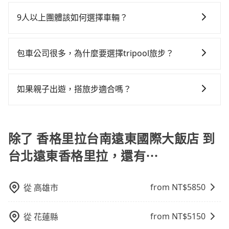
可以的，當您的旅程需要穿越山區或是高海拔地區時，
要注意台南市僅有合法計程車約4,140輛，計程車密度為
體驗較差的車款，如果人數超過四位，更是沒有較大的
城市的20倍。縱使幸運攔到一輛小黃了，台南市少部分
旅步可能會根據行經的路線是否超過海拔1500公尺來進
雙北的4.6%，也就是說要臨時叫到小黃的難度是台北或
9人以上團體該如何選擇車輛？
七人座或九人座可供選擇，而且無人租車最令人詬病的
小黃司機不按表收費，看乘客是外地人便漫天喊價或恣
行額外的費用收取。但是，這些費用會在您下訂單後、
新北的20倍之多。再加上台南市有些計程車司機不按錶
就是車況，打開車門才發現仍有上一組乘客遺留的垃圾
意繞路。但如果全程使用tripool並到府專車接送，則每
在Line群組或Facebook社團裡，有司機標榜能提供乘坐
出發前先與您進行確認，確保您明確知道所有的費用。
計費，約有17%會採現場議價，建議最好先上網預約，
或者撞凹的車門仍未被修理，每一次租車都好像在開樂
人平均花費約1,440元，費時3小時26分鐘。長距離移動
9人以上之廂型車，其實屬違法。在現行法律下，營業小
我們會透過Email的方式向您說明收費細節，讓您能更放
包車公司很多，為什麼要選擇tripool旅步？
以免當場被坑受騙。綜合以上，無論在價格或服務品質
透一樣。另外，偶爾也會遇到明明已經預約了時間但上
確實搭乘高鐵可以比坐車快，但卻要額外支出約160元的
客車最多座位數量就是9人，如扣掉司機就只能乘坐8位
心地享受旅步為您提供的服務。
上，tripool都是你從香格里拉台南遠東國際大飯店到台
一位用戶卻遲遲尚未歸還，又或者要還車時卻偏偏找不
交通費，所以對於不是這麼趕時間的人來說，預約
旅步提供多種車型，從轎車、休旅車到九人座，讓您可
乘客，如果要10人以上就是營業大客車的範疇，也就是
北遠東香格里拉的最佳選擇。
到停車位，對於急著用車或者要載其他乘客的人來說就
tripool還是比較划算的。如果你是三人以下要乘車，也
以依照您行程人數的需求進行選擇。此外，為確保您的
中型巴士或大型遊覽車。非法改裝的車輛，不僅與車輛
如果親子出遊，搭旅步適合嗎？
有不小的風險。最後，雖然路邊隨租隨還看似方便，但
可參考tripool的拼車共乘服務，最多可再節省50%的交
旅途安全無憂，我們的司機都是專業且可靠的職業駕
行照不符，連司機的駕照都會不符。在路上被警察盤查
實際使用時還是有其區域的限制，實際可停靠的地點與
通費用。
適合的，另外旅步也特別為您心愛的寶貝準備了兒童座
駛。關於價格，旅步官網可一鍵即時查價，所示價格絕
請下車終止行程事小，如果發生意外，保險公司可不予
你的上下車地點仍有段距離，在遇到下雨天或者載行李
椅及兒童用增高墊供您選購(租借300元/個)，讓您和孩子
無隱藏費用，且還提供優於其他業者更彈性的取消政
賠償就事大了。千萬別為了省小錢而把朋友親人的安全
時，就顯得非常不便。
出遊時安全更有保障。
除了 香格里拉台南遠東國際大飯店 到
策，讓您在規劃行程時能更無後顧之憂。無論您是要前
給賭上。通常人數沒有超過10位，建議預約一台九人座
往市區還是郊區，我們都可以為您提供最佳的旅遊體
與一台小轎車比較划算，如人數超過12位就一定是叫一
台北遠東香格里拉，還有⋯
驗。所以，如果您正在尋找一家可靠的包車公司，
台中巴比較方便。但也有例外，比方說有些山區或路段
tripool旅步絕對是您值得信任的不二選擇！
是禁止大客車通行的，建議在預定時最好先與車行或平
台確認。
from NT$
5850
從
高雄市
from NT$
5150
從
花蓮縣