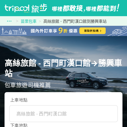
苗栗包車
高絲旅館 - 西門町漢口館到勝興車站
高絲旅館 - 西門町漢口館→勝興車
站
包車旅遊司機推薦
上車地點
下車地點