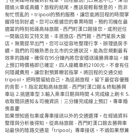
了在尖峰時段攔到計程車，而在飯店門口焦急不已，深怕
錯過火車或高鐵？旅程的結尾，應該是輕鬆愜意的，而非
匆忙慌亂的。tripool的預約服務，讓您能將回程的時間掌
握得恰到好處。您可以根據您的車票時間，預約司機在最
適當的時刻抵達高絲旅館 - 西門町漢口館接您，或附近任
一間飯店如艾特文旅、丰居旅店- 西門館、西門星辰大飯
店。無需提早出門，您可以從容地整理行李、辦理退房手
續。我們的司機熟悉台北市的交通狀況，能為您規劃最有
效率的路線，確保在95分鐘內將您安穩送達勝興車站。線
上預訂時價格即已確定，四人座轎車約2100元，不會有任
何隱藏費用，讓您對預算瞭若指掌。將回程的交通交給
tripool，把時間留給自己，為這趟旅程，留下最從容優雅
的背影。1.指定起點高絲旅館 - 西門町漢口館＆終點勝興
車站 2.挑選車型 3.輸入乘車日期與時間 4.完成線上刷卡 5.
收取簡訊通知＆司機資訊｜三分鐘完成線上預訂，專車婚
喪喜慶
如果想知道包車或專車接送以外的交通選擇，在經過資料
整理與分析後得知，從高絲旅館 - 西門町漢口館去勝興車
站最快的陸路交通是「tripool」專車接送，不過如果想兼