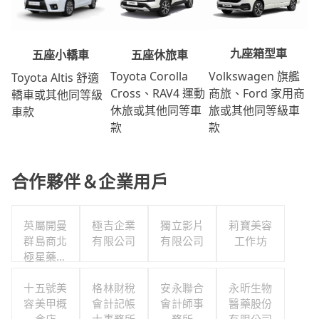
九座箱型車
五座休旅車
五座小轎車
Volkswagen 旗艦
Toyota Corolla
Toyota Altis 舒適
商旅、Ford 家用商
Cross、RAV4 運動
轎車或其他同等級
旅或其他同等級車
休旅或其他同等車
車款
款
款
合作夥伴＆企業用戶
英屬開曼
極吉企業
獨立影片
莉寶美容
群島商北
有限公司
有限公司
工作坊
極星藥業
集團股份
有限公司
十五號美
格林財稅
安永聯合
永昕生物
容美甲概
會計記帳
會計師事
醫藥股份