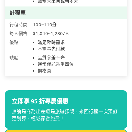
需當天來回或租多天
計程車
行程時間
100~110分
每人價格
$1,040~1,230/人
優點
滿足臨時需求
不需事先付款
缺點
品質參差不齊
通常僅能乘坐四位
價格貴
立即享 95 折專屬優惠
無論是商務出差還是旅遊探親，來回行程一次預訂
更划算，輕鬆節省旅費！