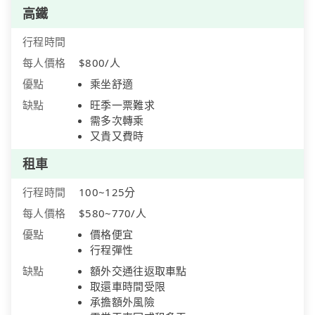
高鐵
行程時間
每人價格
$800/人
優點
乘坐舒適
缺點
旺季一票難求
需多次轉乘
又貴又費時
租車
行程時間
100~125分
每人價格
$580~770/人
優點
價格便宜
行程彈性
缺點
額外交通往返取車點
取還車時間受限
承擔額外風險