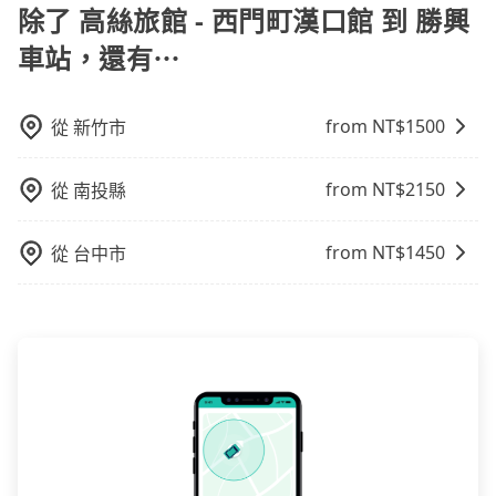
就顯得非常不便。
依平台預定時價格而定，通常愈長程價格CP值愈高。 計
除了 高絲旅館 - 西門町漢口館 到 勝興
座箱型車，如需10人以上巴士，請來信洽詢。
程車：可24小時隨叫隨到，價格依跳錶而定，如有塞車
車站，還有⋯
也會計算延遲費用，最終價格通常要下車時才知。價格
比包車貴。 白牌車：通常價格較包車便宜，但司機素
質、品質不一，如行程有問題，事後無法提供客服申訴
from NT$
1500
從
新竹市
處理。
from NT$
2150
從
南投縣
from NT$
1450
從
台中市