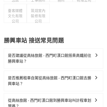
念店
士事務所
務所
有限公司
臺客媒體
筑翊室內
文化有限
裝修有限
公司
公司
勝興車站 接送常見問題
是否建議從高絲旅館 - 西門町漢口館搭乘高鐵前往
勝興車站？
若要從高絲旅館 - 西門町漢口館搭高鐵前往勝興車站，
高鐵較貴、費時、轉車麻煩！從最早06:26一直到
是否推薦租車自駕從高絲旅館 - 西門町漢口館去勝
23:00，台北-苗栗一天最多有30班次高鐵可搭乘。假設
興車站？
從高絲旅館 - 西門町漢口館 (台北市萬華區) 前往最靠近
如果你有台灣駕照且對自己駕駛技術有信心，且在車上
的台北高鐵站，叫一輛計程車花費約200元、車程約16
時不需要閉目養神（因為要自己開車），最重要的是你
分鐘。抵達高鐵站後，步行進站、現場購票並於月台排
從高絲旅館 - 西門町漢口館到勝興車站叫計程車划
當天就要來回，那在台北路邊可隨租隨借的iRent應該是
隊的時間約25分鐘，再乘坐42~48分鐘（平均46分）的
算嗎？