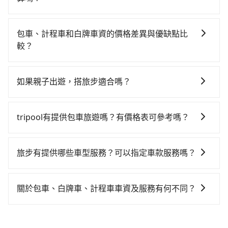
你最便宜選擇。註冊完iRent的app後，可以每小時
高鐵從台北站前往苗栗高鐵站，每人票價430元，再用5
如選擇小黃直達，在台北可以透過app叫車的有55688台
$115~205承租小轎車，每公里再額外加收$3.2，從高絲
分鐘出站、等待車站前排班的計程車，搭上小黃後約花
灣大車隊、Uber、Line Taxi、Yoxi等，如果在路邊攔不
旅館 - 西門町漢口館到勝興車站的花費預估為
37分鐘、車費900元後，抵達勝興車站 (苗栗縣三義鄉)
包車、計程車和白牌車資的價格差異與優缺點比
到車，也可考慮打電話至高絲旅館 - 西門町漢口館附近
$1,750~2,300（金額差異來自於平假日、車款差異、抵
的目的地。全程加上轉車時間共2小時9分鐘，假設3位同
較？
的計程車隊，如巨翼合作社、全能交通、巨翼計程車等
達目的地後多久原路返回），雖已將eTag和可能的每小
行，高鐵加轉乘之平均每人花費為800元。但如果全程使
包車、計程車或白牌車。主要價格差異和優缺點如下： -
叫車看看。依照里程跳錶計算，價格約為3,115~3,700元
時40元路邊停車費用預估進去，但額外的汽車保險與可
用tripool並到府專車接送，則每人平均花費約720元，
包車：優點是搭乘舒適可以根據自己的需求安排時間和
間，但如改預約tripool可省高達$1,500。但如果要考慮
能的罰單都需自付。再者，和運的iRent只提供最基本的
如果親子出遊，搭旅步適合嗎？
費時1小時36分鐘。選擇搭乘高鐵而不預約包車，不僅每
地點上車較客製化。此外，司機還會提供各種旅遊建議
到回程，苗栗縣僅有合法計程車約380輛，數量約為台北
車型，如Toyota Yaris、Prius C、Vios這類乘坐體驗較
人至少額外負擔80元車資，而且更會額外浪費33分鐘在
適合的，另外旅步也特別為您心愛的寶貝準備了兒童座
與資訊。長途接送價格比計程車車資更優惠。 - 計程
市的1%、密度僅雙北的0.5%，其叫車的難度是雙北市的
差的車款，如果人數超過四位，更是沒有較大的七人座
轉乘與等車上，現在還不馬上來預約tripool！如果你僅
椅及兒童用增高墊供您選購(租借300元/個)，讓您和孩子
車：優點是24小時隨叫隨到，價格按錶計費，但若遇交
190倍。綜合以上，無論在價格或服務品質上，tripool
tripool有提供包車旅遊嗎？有價格表可參考嗎？
或九人座可供選擇，而且無人租車最令人詬病的就是車
有兩位乘車，也可參考tripool的拼車共乘服務，最多可
出遊時安全更有保障。
通塞車時亦會加收延遲費用，一般屬短程接駁為主。 -
都是你從高絲旅館 - 西門町漢口館到勝興車站的最佳選
況，打開車門才發現仍有上一組乘客遺留的垃圾或者撞
再節省50%的交通費用。
tripool提供全台各地包括勝興車站與高絲旅館 - 西門町
白牌車：優點是價格相對較低，有的還可喊價。但安全
擇。
凹的車門仍未被修理，每一次租車都好像在開樂透一
漢口館的包車旅遊，從單純的單趟接送到算時間的計時
性和服務質量無法保障，需要自行承擔風險，遇到狀況
旅步有提供哪些車型服務？可以指定車款服務嗎？
樣。另外，偶爾也會遇到明明已經預約了時間但上一位
包車都有，可彈性選擇2~12小時的服務，滿足家族出
事後也無法申訴退費。
用戶卻遲遲尚未歸還，又或者要還車時卻偏偏找不到停
旅步有提供小轎車、休旅車、九人座供您選擇，若您有
遊、朋友聚會、婚喪喜慶等不同的需求。價格透明、無
車位，對於急著用車或者要載其他乘客的人來說就有不
指定車款服務的需求，可以先將您的需先提供旅步，會
隱藏費用，網站試算即真實價格，免去來回電話確認。
關於包車、白牌車、計程車車資及服務有何不同？
小的風險。最後，雖然路邊隨租隨還看似方便，但實際
有專人回覆您。
一天包車的價格可能跟其他車隊相差無幾，但是如果只
使用時還是有其區域的限制，實際可停靠的地點與你的
包車、白牌車、計程車三種交通方式的價格及服務說
需要短時數或者單程專車服務者，敢大聲說我們價格絕
上下車地點仍有段距離，在遇到下雨天或者載行李時，
明： 包車：可以依照個人行程需要靈活安排時間，價格
對最划算。網站上可直接挑選小轎車、休旅車、或九人