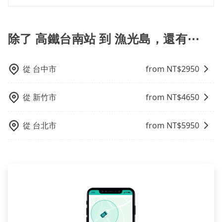
不是R或T開頭的車，就一定是違法。
費，客戶可以預先告知出發地點A到目的地B，會根據路
利的出行方式，您也可以選擇使用像是旅步提供的包車
如果你有台灣駕照且對自己駕駛技術有信心，且需要絕
線和里程來計算費用。這種服務通常適用於單程或從一
服務，由專人到府接送，讓您更加輕鬆自在。
對的時間彈性，最重要的是你當天就要來回，那在台南
個城市到另一個城市的長途包車。
路邊可隨租隨借的iRent應該是你最便宜選擇。註冊完
除了 高鐵台南站 到 漁光島，還有⋯
iRent的app後，可以每小時$115~205承租小轎車，每
公里再額外加收$3.2，從高鐵台南站到漁光島的花費預
估為$650~1,100（金額差異來自於平假日、車款差異、
從
台中市
from NT$
2950
抵達目的地後多久原路返回），雖已將每小時40元路邊
停車費用預估進去，但額外的汽車保險與可能的罰單都
從
新竹市
from NT$
4650
需自付。再者，和運的iRent只提供最基本的車型，如
Toyota Yaris、Prius C、Vios這類乘坐體驗較差的車
款，如果人數超過四位，更是沒有較大的七人座或九人
從
台北市
from NT$
5950
座可供選擇，而且無人租車最令人詬病的就是車況，打
開車門才發現仍有上一組乘客遺留的垃圾或者撞凹的車
門仍未被修理，每一次租車都好像在開樂透一樣。另
外，偶爾也會遇到明明已經預約了時間但上一位用戶卻
遲遲尚未歸還，又或者要還車時卻偏偏找不到停車位，
對於急著用車或者要載其他乘客的人來說就有不小的風
險。最後，雖然路邊隨租隨還看似方便，但實際使用時
還是有其區域的限制，實際可停靠的地點與你的上下車