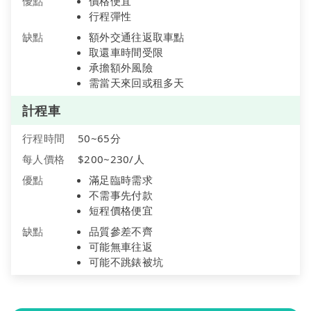
優點
價格便宜
行程彈性
缺點
額外交通往返取車點
取還車時間受限
承擔額外風險
需當天來回或租多天
計程車
行程時間
50~65分
每人價格
$200~230/人
優點
滿足臨時需求
不需事先付款
短程價格便宜
缺點
品質參差不齊
可能無車往返
可能不跳錶被坑