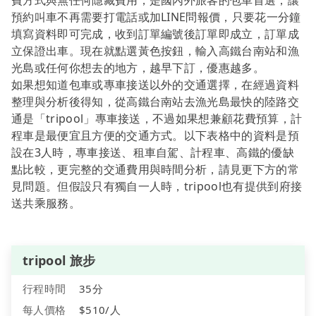
費方式與無任何隱藏費用，是國內外旅客的包車首選，讓
預約叫車不再需要打電話或加LINE問報價，只要花一分鐘
填寫資料即可完成，收到訂單編號後訂單即成立，訂單成
立保證出車。現在就點選黃色按鈕，輸入高鐵台南站和漁
光島或任何你想去的地方，越早下訂，優惠越多。
如果想知道包車或專車接送以外的交通選擇，在經過資料
整理與分析後得知，從高鐵台南站去漁光島最快的陸路交
通是「tripool」專車接送，不過如果想兼顧花費預算，計
程車是最便宜且方便的交通方式。以下表格中的資料是預
設在3人時，專車接送、租車自駕、計程車、高鐵的優缺
點比較，更完整的交通費用與時間分析，請見更下方的常
見問題。但假設只有獨自一人時，tripool也有提供到府接
送共乘服務。
tripool 旅步
行程時間
35分
每人價格
$510/人