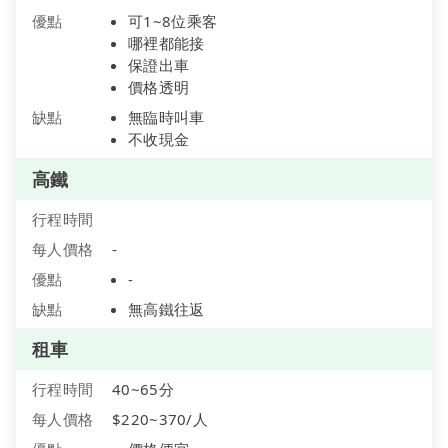
優點
可1~8位乘客
哪裡都能接
保證出車
價格透明
缺點
無臨時叫車
不收現金
高鐵
行程時間
每人價格
-
優點
-
缺點
無高鐵往返
租車
行程時間
40~65分
每人價格
$220~370/人