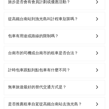
都會提供接送服務。不過，如果您有其他特殊要求，例
旅步是否會有會員計劃或優惠活動？
如需要載運骨灰罈或在車上進行法事等作業，建議在訂
車前先向客服詢問是否有相應的司機可配合，以避免後
您可以關注我們的官網、社交媒體或訂閱電子郵件獲取
續爭議。此外，是否需要給司機紅包或小費，則可以由
最新資訊。
從高鐵台南站到漁光島叫計程車划算嗎？
您自行決定。不過，建議可事先詢問司機是否接受。」
如選擇小黃直達，在台南可以透過app叫車的有55688台
灣大車隊、Uber、Line Taxi、Yoxi等。依照里程跳錶計
包車有用途或路線的限制嗎？
算，價格約為595~700元間。不過台南市僅有合法計程
車約4,140輛，計程車密度為雙北的4.6%，也就是說要臨
不管是從高鐵台南站前往漁光島或是全台灣任何地方，
時叫到小黃的難度是台北或新北的20倍之多。再加上台
只要是長途交通且途中遵守台灣法律，無論是清明掃
台南市的司機或台南市的租車是否合法？
南市有些計程車司機不按錶計費，約有17%會採現場議
墓、包車旅遊、參加喜宴/喪禮、就醫回診、登山露營、
價，建議最好先上網預約，以免當場被坑受騙。雖然高
學生搬家、投票返鄉、商務出差、貴賓來訪、寵物檢
許多的Line群組或Facebook社團裡，有很多低價的白牌
鐵台南站到漁光島的跳表小黃可能較為便宜，但仍有臨
疫、預約叫車、機場接送、定期洗腎、包月上下班，或
車、私家車或野雞車在招攬生意，這不僅是違法可能被
計時包車跟點到點包車有什麼不同？
時攔不到車以及計程車司機不跳錶計費的風險，如你們
者任何跨縣市接送的需求，tripool都能滿足你。乘車前
警察臨檢並趕下車，出意外後保險公司更是不會提供任
人數在五人以上，分坐兩台計程車就不太方便，反而能
一天下午五點以前完成預約，隔天保證出車。如需公司
何理賠，如果又遇到心術不正的司機，其犯罪行為可能
計時包車和點到點包車都是包車服務的形式，但有一些
事先預約且品質穩定的tripool，可能更適合你。
報帳打統編，在結帳時可以受理，並於乘車後一週內寄
都無法監控或追查。最好別為了省小錢而冒上不必要的
不同之處： 計時包車：計時包車是按照用車時間來計
無車旅遊最好的替代交通方式是？
出電子收據。
風險。而tripool雇用的司機、使用的車輛以及配合的車
費，通常以每小時為單位，客戶可以根據自己的需要預
行，一定符合台灣法律規定，除了司機擁有合法的職業
定一定時間的包車服務。這種服務適用於需要在城市內
如果您沒有車，想要出門旅遊，最好的替代交通方式要
駕駛執照以及良民證外，車輛一定投保最高300萬乘客
多個地點間來回穿梭的客戶，例如市區觀光、商務差旅
看您旅遊的目的地而定。您可以善用大眾運輸，例如：
是否推薦租車自駕從高鐵台南站去漁光島？
險。最好辨別叫的車是否合法，就看車牌的開頭，只要
等。 點到點包車：點到點包車是按照里程和目的地來計
公車、捷運、客運等，或者考慮租車。如果您想要更便