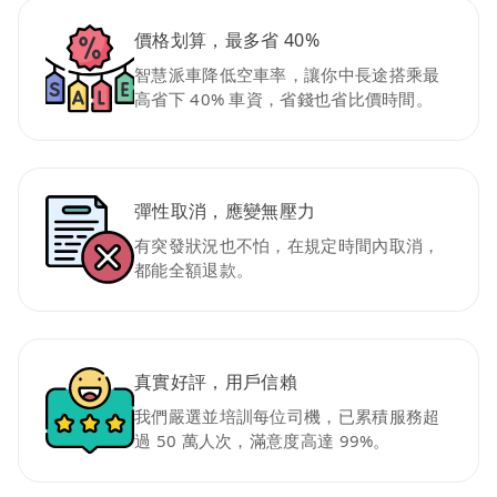
價格划算，最多省 40%
智慧派車降低空車率，讓你中長途搭乘最
高省下 40% 車資，省錢也省比價時間。
彈性取消，應變無壓力
有突發狀況也不怕，在規定時間內取消，
都能全額退款。
真實好評，用戶信賴
我們嚴選並培訓每位司機，已累積服務超
過 50 萬人次，滿意度高達 99%。