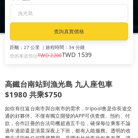
查詢真實價格
距離
：
27 公里
｜
旅程時間
：
34 分鐘
TWD
1539
TWD
2200
您的車資預估
高鐵台南站到漁光島 九人座包車
$1980 共乘$750
如你有往返台南市與台南市的需求，tripool會是你長途交
通的好夥伴。不僅有獨立開發的APP可供查價、預約、付
款，合作註冊的合法司機超過五千位，確保每位乘客不論
過年過節還是清晨深夜上下班，都有人能服務。透明的收