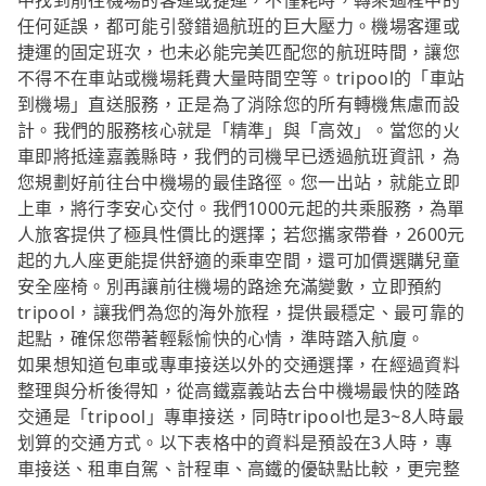
中找到前往機場的客運或捷運，不僅耗時，轉乘過程中的
任何延誤，都可能引發錯過航班的巨大壓力。機場客運或
捷運的固定班次，也未必能完美匹配您的航班時間，讓您
不得不在車站或機場耗費大量時間空等。tripool的「車站
到機場」直送服務，正是為了消除您的所有轉機焦慮而設
計。我們的服務核心就是「精準」與「高效」。當您的火
車即將抵達嘉義縣時，我們的司機早已透過航班資訊，為
您規劃好前往台中機場的最佳路徑。您一出站，就能立即
上車，將行李安心交付。我們1000元起的共乘服務，為單
人旅客提供了極具性價比的選擇；若您攜家帶眷，2600元
起的九人座更能提供舒適的乘車空間，還可加價選購兒童
安全座椅。別再讓前往機場的路途充滿變數，立即預約
tripool，讓我們為您的海外旅程，提供最穩定、最可靠的
起點，確保您帶著輕鬆愉快的心情，準時踏入航廈。
如果想知道包車或專車接送以外的交通選擇，在經過資料
整理與分析後得知，從高鐵嘉義站去台中機場最快的陸路
交通是「tripool」專車接送，同時tripool也是3~8人時最
划算的交通方式。以下表格中的資料是預設在3人時，專
車接送、租車自駕、計程車、高鐵的優缺點比較，更完整