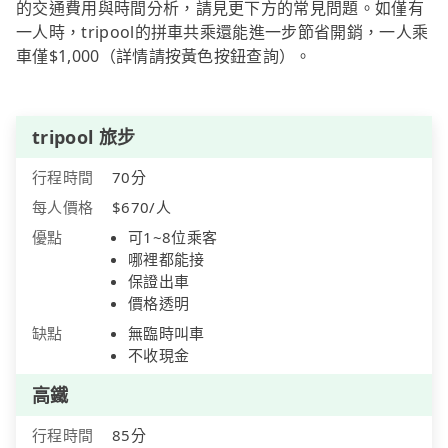
的交通費用與時間分析，請見更下方的常見問題。如僅有
一人時，tripool的拼車共乘還能進一步節省開銷，一人乘
車僅$1,000（詳情請按黃色按鈕查詢）。
tripool 旅步
行程時間
70分
每人價格
$670/人
優點
可1~8位乘客
哪裡都能接
保證出車
價格透明
缺點
無臨時叫車
不收現金
高鐵
行程時間
85分