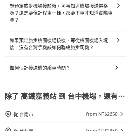
運攔到一輛小黃了，嘉義縣少部分小黃司機不按表收
推薦的首選。旅步提供多種車型選擇、透明的價格以及
司機的服務質量。
嘉義縣有些計程車司機不按錶計費，約有47%會採現場
想預定旅步機場接駁時，可事知道機場接送價格
費，看乘客是外地人便漫天喊價或恣意繞路。但如果全
優質的客服服務。還同步提供共乘服務，讓客戶有更經
議價，建議最好先上網預約，以免當場被坑受騙。綜合
嗎？還是要像計程車一樣，都要下車才知道實際車
程使用tripool並到府專車接送，則每人平均花費約670
濟實惠的選擇，旅步的服務，更適合滿足不同需求的旅
以上，無論在價格或服務品質上，tripool都是你從高鐵
資？
元，費時1小時9分鐘。選擇搭乘高鐵而不預約包車，不
客。
嘉義站到台中機場的最佳選擇。
僅每人至少額外負擔10元車資，而且更會額外浪費15分
tripool旅步提供透明且固定的機場接送價格，您可以在
鐘在轉乘與等車上，現在還不馬上來預約tripool！如果
預訂前在官網或app即時查詢並確認價格、完成預定。無
如果預定旅步桃園機場接機，等從桃園機場入境
你僅有兩位乘車，也可參考tripool的拼車共乘服務，最
需像計程車一樣下車後才知道實際車資。這樣，您可以
後，沒有台灣手機該如何聯絡旅步司機？
多可再節省50%的交通費用。
更好地安排您的出行計劃、交通開支，享受無憂的接送
您可以先下載並註冊旅步的app並匯入您的訂單資訊，在
服務。
抵達桃園機場出關後，可以使用機場提供的免費Wi-Fi上
如何估計接送機的乘車時間？
網，利用旅步app跟司機聯絡，且旅步的app支援外文翻
一般來說，搭乘國際航線的出境旅客，需至少提前2小時
譯，讓您不用擔心語言不通的問題，還能讓您省下高額
到機場報到，為避免可能的塞車情況，在預估時最好額
的國際漫遊電話費。
外抓30分鐘的彈性時間。比方說正常台中到桃園機場要
除了 高鐵嘉義站 到 台中機場，還有⋯
1.5小時的車程，班機預計早上10點起飛，那保險就是早
晨6點以前就從台中出發。如果是國內航線的旅客，提前
from NT$
2650
從
台南市
1小時到機場已經綽綽有餘了。對於國際航線入境旅客來
說，如持有自動通關護照，通常30~40分鐘即可領完行
李出關，而外籍旅客則可能需要60~90分鐘的時間，建
from NT$
2350