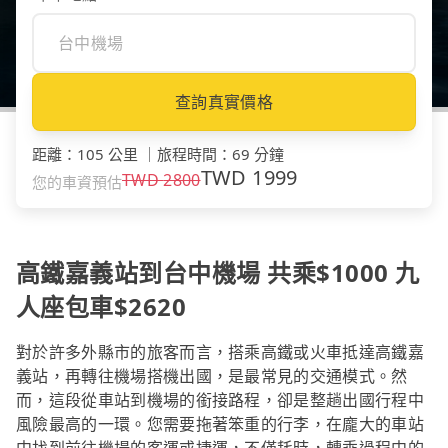
查詢真實價格
距離
：
105 公里
｜
旅程時間
：
69 分鐘
TWD
1999
TWD
2800
您的車資預估
高鐵嘉義站到台中機場 共乘$1000 九
人座包車$2620
對於許多外縣市的旅客而言，搭乘高鐵或火車抵達高鐵嘉
義站，再轉往機場搭機出國，是最常見的交通模式。然
而，這段從車站到機場的銜接路程，卻是整趟出國行程中
風險最高的一環。您需要拖著笨重的行李，在龐大的車站