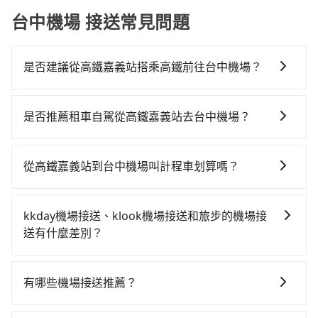
台中機場 接送常見問題
是否建議從高鐵嘉義站搭乘高鐵前往台中機場？
若要從高鐵嘉義站搭高鐵前往台中機場，高鐵較貴、費
時、轉車麻煩，且難叫計程車前往高鐵站！從最早06:21
是否推薦租車自駕從高鐵嘉義站去台中機場？
一直到23:27，嘉義-台中一天最多有60班次高鐵可搭
通常旅客不會選擇租車或自駕前往台中機場，畢竟停在
乘。假設從高鐵嘉義站 (嘉義縣太保市) 出發，步行進入
路邊多天不用車，停車費與租車費用都是不小開支。
高鐵站約5分鐘，現場買票或月台等車時間約10分鐘，再
從高鐵嘉義站到台中機場叫計程車划算嗎？
乘坐22~35分鐘（平均28分）的高鐵從嘉義站前往台中
如選擇小黃直達，在嘉義可以透過app叫車的有55688台
高鐵站，每人票價380元，再用10分鐘出站、等待車站
灣大車隊，如果在路邊攔不到車，也可考慮打電話至嘉
前排班的計程車，搭上小黃後約花31分鐘、車費900元
kkday機場接送、klook機場接送和旅步的機場接
義縣太保市當地唯一的計程車行-北港新港萬通計程車等
後，抵達台中機場 (台中市沙鹿區) 的目的地。全程加上
送有什麼差別？
叫車看看。依照里程跳錶計算，價格約為2,175~2,600元
轉車時間共1小時24分鐘，假設3位同行，高鐵加轉乘之
旅步作為機場接送的直接供應商，提供透明固定的價格
間，但如改預約tripool可省高達$600。但如果你無法提
平均每人花費為680元。不過嘉義縣領有合法執照的計程
和專業服務，並提供線上客服服務及優於業界的取消政
前預約，或偏好臨時叫車，那要注意嘉義縣僅有合法計
有哪些機場接送推薦？
車僅有300多輛，計程車的密度為雙北的0.4%，換句話
策，相較之下，KKday和Klook僅為仲介平台，是需要透
程車約330輛，計程車密度為雙北的0.4%，也就是說要
說，臨時要叫小黃的難度是雙北大城市的200倍。縱使幸
除了55688、uber之外，旅步的機場接送也是許多用戶
過其他供應商執行接送任務的，較無法直接控制車輛及
臨時叫到小黃的難度是台北或新北的200倍之多。再加上