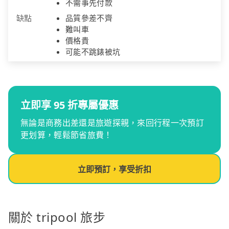
不需事先付款
缺點
品質參差不齊
難叫車
價格貴
可能不跳錶被坑
立即享 95 折專屬優惠
無論是商務出差還是旅遊探親，來回行程一次預訂
更划算，輕鬆節省旅費！
立即預訂，享受折扣
關於 tripool 旅步