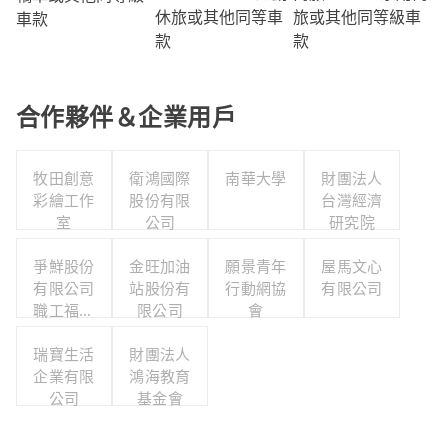
旅或其他同等級車
休旅或其他同等車
車款
款
款
合作夥伴＆企業用戶
牧田創意
衛鴻國際
南華大學
財團法人
彩繪工作
股份有限
台灣經濟
室
公司
研究院
爭鮮股份
金旺加油
願景青年
屋馬文心
有限公司
站股份有
行動網協
有限公司
職工福利
限公司
會
委員會
瑞寶生活
財團法人
企業有限
鴻海教育
公司
基金會