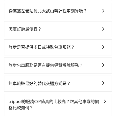
如果你有台灣駕照且對自己駕駛技術有信心，且在車上
時不需要閉目養神（因為要自己開車），最重要的是你
從高鐵左營站到北大武山叫計程車划算嗎？
當天就要來回，那在高雄路邊可隨租隨借的iRent應該是
如選擇小黃直達，在高雄可以透過app叫車的有55688台
你最便宜選擇。註冊完iRent的app後，可以每小時
灣大車隊、Uber、Line Taxi、Yoxi等，如果在路邊攔不
$115~205承租小轎車，每公里再額外加收$3.2，從高鐵
怎麼訂房最便宜？
到車，也可考慮打電話至高雄市左營區當地唯一的計程
左營站到北大武山的花費預估為$1,050~1,550（金額差
現在旅客預訂飯店已經很少透過旅行社，大多是透過
車行-中華正大車隊等叫車看看。依照里程跳錶計算，價
異來自於平假日、車款差異、抵達目的地後多久原路返
OTA (online travel agent) 來完成，除了可以快速依據
格約為1,235~1,500元間。但如果要考慮到回程，屏東縣
回），雖已將eTag和可能的每小時40元路邊停車費用預
旅步是否提供多日或特殊包車服務？
地區、價位、人數、特殊需求來搜尋適合的旅店與房
僅有合法計程車約370輛，數量約為高雄市的4%、密度
估進去，但額外的汽車保險與可能的罰單都需自付。再
若您有多日或特殊包車需求，您可以先來信旅步，會有
型，更重要的是通常價格是官網的6~8折，如果又有加入
僅雙北的0.3%，其叫車的難度是雙北市的310倍。雖然
者，和運的iRent只提供最基本的車型，如Toyota
專人回覆您。
會員或者使用特定的信用卡，還可以累積點數做現金回
高鐵左營站到北大武山的跳表小黃可能較為便宜，但當
旅步包車服務是否有提供導覽解說服務？
Yaris、Prius C、Vios這類乘坐體驗較差的車款，如果人
饋或未來換取免費的住房。台灣人常用的線上訂房平台
你們人數超過四位時，叫兩輛計程車的費用就貴了，改
數超過四位，更是沒有較大的七人座或九人座可供選
抱歉！目前旅步的包車服務暫無提供導覽服務，如果您
有Booking.com、Agoda.com、Hotels.com、
預約一輛tripool的九人座廂型車最高可省$600。
擇，而且無人租車最令人詬病的就是車況，打開車門才
需要導覽服務，可事先透過電子郵件
Expedia.com、Trip.com等。正常來說，線上刷卡付款
無車旅遊最好的替代交通方式是？
發現仍有上一組乘客遺留的垃圾或者撞凹的車門仍未被
booking@tripool.app聯繫我們，將有專人協助回覆確
完後預定就完成，事先不用電話確認空房，事後也不用
修理，每一次租車都好像在開樂透一樣。另外，偶爾也
如果您沒有車，想要出門旅遊，最好的替代交通方式要
認是否能協助安排。
告知付款完畢，一切都能在網路上操作。但有些較冷門
會遇到明明已經預約了時間但上一位用戶卻遲遲尚未歸
看您旅遊的目的地而定。您可以善用大眾運輸，例如：
tripool的服務C/P值真的比較高？跟其他車隊的價
或規模較小的飯店，有可能再多平台同時上架而發生超
還，又或者要還車時卻偏偏找不到停車位，對於急著用
公車、捷運、客運等，或者考慮租車。如果您想要更便
格比較如何？
賣的現象，便有可能到了現場卻沒房可住的窘境，所以
車或者要載其他乘客的人來說就有不小的風險。最後，
利的出行方式，您也可以選擇使用像是旅步提供的包車
在預定時要不選擇評分高、評論多的飯店，不然就是還
雖然路邊隨租隨還看似方便，但實際使用時還是有其區