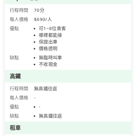
行程時間
70分
每人價格
$690/人
優點
可1~8位乘客
哪裡都能接
保證出車
價格透明
缺點
無臨時叫車
不收現金
高鐵
行程時間
無高鐵往返
每人價格
-
優點
-
缺點
無高鐵往返
租車