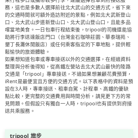
果行程多日或攜帶較多行李，建議選擇包車到府接送服
務，這也是多數人選擇前往北大武山的交通方式，省下來
的交通時間就可額外造訪附近的景點，例如北大武新登山
口、北大武山步道新登山口、北大武山登山口，且能多品
嚐當地美食。一日包車行程結束後，tripool的司機還能協
助將行李送達飯店門口（台灣金石咖啡莊園、華泰瑞苑、
墾丁長灘休閒飯店）或任何乘客指定的下車地點，提供輕
鬆愉快的旅遊體驗。
如果想知道包車或專車接送以外的交通選擇，在經過資料
整理與分析後得知，從高鐵左營站去北大武山最快的陸路
交通是「tripool」專車接送，不過如果想兼顧花費預算，
iRent是最便宜且方便的交通方式。以下表格中的資料是預
設在3人時，專車接送、租車自駕、計程車、高鐵的優缺
點比較，更完整的交通費用與時間分析，請見更下方的常
見問題。但假設只有獨自一人時，tripool也有提供到府接
送共乘服務。
tripool 旅步