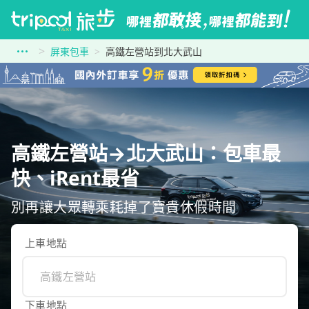
屏東包車
高鐵左營站到北大武山
高鐵左營站→北大武山：包車最
快、iRent最省
別再讓大眾轉乘耗掉了寶貴休假時間
上車地點
下車地點