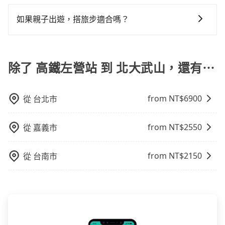
在服務品質許可下，乘客當然希望價格越便宜越好，而
服務，由專人到府接送，讓您更加輕鬆自在。
要再人工電話與飯店確認。預訂民宿方面，如不怕麻
域的限制，實際可停靠的地點與你的上下車地點仍有段
市場上稍具規模且合法經營的業者，有以短程與城市為
如果親子出遊，搭旅步適合嗎？
煩，有些時候直接打電話問的價格可能比民宿訂房網來
距離，在遇到下雨天或者載行李時，就顯得非常不便。
主的台灣大車隊、大都會、LINE Taxi、Uber，機場接送
得便宜，但缺點就是多數要匯款並再人工確認。假如不
適合的，另外旅步也特別為您心愛的寶貝準備了兒童座
則有肯驛、全鋒、格上租車、和運租車，包車旅遊則是
介意多花一點錢省下這些瑣碎的事，台灣本土的AsiaYo
椅及兒童用增高墊供您選購(租借300元/個)，讓您和孩子
KKDAY、KLOOK、叫車吧等。tripool旅步專注在長程
或者國際Airbnb都值得推薦。
出遊時安全更有保障。
除了 高鐵左營站 到 北大武山，還有⋯
單程接送與跨縣市計時包車，不論從哪邊去哪裡（當然
也包括高鐵左營站去北大武山），全台保證出車。由於
有高效的車輛調度能力，能以市價7~8折提供專車到府服
from NT$
6900
從
台北市
務，是絕大多數乘客出行的最佳選擇。
from NT$
2550
從
嘉義市
from NT$
2150
從
台南市