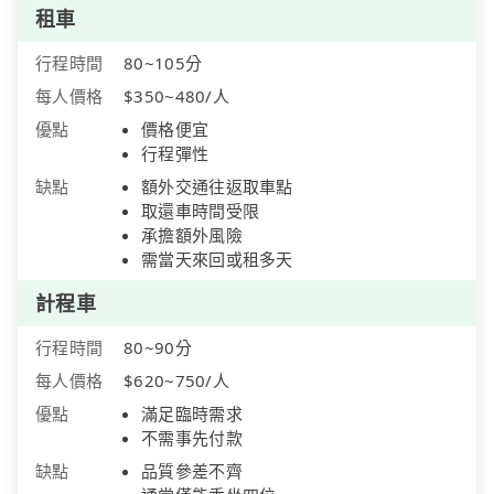
租車
行程時間
80~105分
每人價格
$350~480/人
優點
價格便宜
行程彈性
缺點
額外交通往返取車點
取還車時間受限
承擔額外風險
需當天來回或租多天
計程車
行程時間
80~90分
每人價格
$620~750/人
優點
滿足臨時需求
不需事先付款
缺點
品質參差不齊