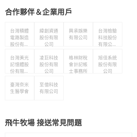
合作夥伴＆企業用戶
台灣積體
緯創資通
興承娛樂
台灣檢驗
電路製造
股份有限
有限公司
科技股份
股份有限
公司
有限公司
公司
聯合職工
台灣美光
凌巨科技
格林財稅
福利委員
旭佳系統
記憶體股
股份有限
會計記帳
股份有限
會
份有限公
公司
士事務所
公司
司
臺灣奈米
至億科技
生醫學會
有限公司
飛牛牧場 接送常見問題