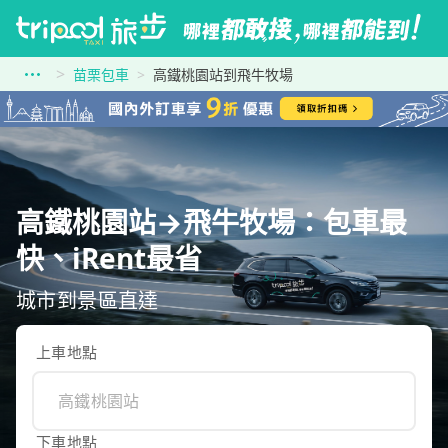
苗栗包車
高鐵桃園站到飛牛牧場
高鐵桃園站→飛牛牧場：包車最
快、iRent最省
城市到景區直達
上車地點
下車地點