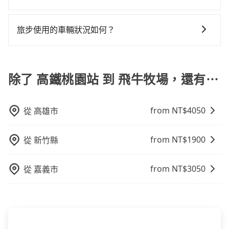
地區、價位、人數、特殊需求來搜尋適合的旅店與房
風險。而tripool雇用的司機、使用的車輛以及配合的車
修理，每一次租車都好像在開樂透一樣。另外，偶爾也
抱歉！目前旅步的包車服務暫無提供導覽服務，如果您
型，更重要的是通常價格是官網的6~8折，如果又有加入
行，一定符合台灣法律規定，除了司機擁有合法的職業
會遇到明明已經預約了時間但上一位用戶卻遲遲尚未歸
需要導覽服務，可事先透過電子郵件
會員或者使用特定的信用卡，還可以累積點數做現金回
駕駛執照以及良民證外，車輛一定投保最高300萬乘客
旅步使用的車輛狀況如何？
還，又或者要還車時卻偏偏找不到停車位，對於急著用
booking@tripool.app聯繫我們，將有專人協助回覆確
饋或未來換取免費的住房。台灣人常用的線上訂房平台
險。最好辨別叫的車是否合法，就看車牌的開頭，只要
車或者要載其他乘客的人來說就有不小的風險。最後，
旅步非常重視車輛品質，優先派遣五年內新車，且車輛
認是否能協助安排。
有Booking.com、Agoda.com、Hotels.com、
不是R或T開頭的車，就一定是違法。
雖然路邊隨租隨還看似方便，但實際使用時還是有其區
都是經過定期保養及維護的。我們致力於提供安全、舒
Expedia.com、Trip.com等。正常來說，線上刷卡付款
域的限制，實際可停靠的地點與你的上下車地點仍有段
適的搭乘體驗，讓您能安心享受旅程，是旅步最重視的
除了 高鐵桃園站 到 飛牛牧場，還有⋯
完後預定就完成，事先不用電話確認空房，事後也不用
距離，在遇到下雨天或者載行李時，就顯得非常不便。
事情。
告知付款完畢，一切都能在網路上操作。但有些較冷門
或規模較小的飯店，有可能再多平台同時上架而發生超
from NT$
4050
從
高雄市
賣的現象，便有可能到了現場卻沒房可住的窘境，所以
在預定時要不選擇評分高、評論多的飯店，不然就是還
要再人工電話與飯店確認。預訂民宿方面，如不怕麻
from NT$
1900
從
新竹縣
煩，有些時候直接打電話問的價格可能比民宿訂房網來
得便宜，但缺點就是多數要匯款並再人工確認。假如不
from NT$
3050
從
嘉義市
介意多花一點錢省下這些瑣碎的事，台灣本土的AsiaYo
或者國際Airbnb都值得推薦。