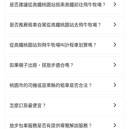
是否建議從高鐵桃園站搭乘高鐵前往飛牛牧場？
若要從高鐵桃園站搭高鐵前往飛牛牧場，高鐵較貴、費
時、轉車麻煩！從最早06:49一直到23:21，桃園-苗栗一
是否推薦租車自駕從高鐵桃園站去飛牛牧場？
天最多有30班次高鐵可搭乘。假設從高鐵桃園站 (桃園市
如果你有台灣駕照且對自己駕駛技術有信心，且在車上
中壢區) 出發，步行進入高鐵站約5分鐘，現場買票或月
時不需要閉目養神（因為要自己開車），最重要的是你
台等車時間約10分鐘，再乘坐21~23分鐘（平均23分）
從高鐵桃園站到飛牛牧場叫計程車划算嗎？
當天就要來回，那在桃園路邊可隨租隨借的iRent應該是
的高鐵從桃園站前往苗栗高鐵站，每人票價280元，再用
如選擇小黃直達，在桃園可以透過app叫車的有55688台
你最便宜選擇。註冊完iRent的app後，可以每小時
5分鐘出站、等待車站前排班的計程車，搭上小黃後約花
灣大車隊、Uber、Line Taxi、Yoxi等，如果在路邊攔不
$115~205承租小轎車，每公里再額外加收$3.2，從高鐵
39分鐘、車費800元後，抵達飛牛牧場 (苗栗縣通霄鎮)
如果親子出遊，搭旅步適合嗎？
到車，也可考慮打電話至高鐵桃園站附近的計程車隊，
桃園站到飛牛牧場的花費預估為$1,400~1,900（金額差
的目的地。全程加上轉車時間共1小時22分鐘，假設4位
適合的，另外旅步也特別為您心愛的寶貝準備了兒童座
如寰宇車行、華欣車行、太平洋計程車等叫車看看。依
異來自於平假日、車款差異、抵達目的地後多久原路返
同行，高鐵加轉乘之平均每人花費為480元。但如果全程
椅及兒童用增高墊供您選購(租借300元/個)，讓您和孩子
照里程跳錶計算，價格約為2,460~3,000元間，但如改預
回），雖已將eTag和可能的每小時40元路邊停車費用預
桃園市的司機或苗栗縣的租車是否合法？
使用tripool並到府專車接送，則每人平均花費約470
出遊時安全更有保障。
約tripool可省高達$1,100。但如果要考慮到回程，苗栗
估進去，但額外的汽車保險與可能的罰單都需自付。再
元，費時1小時16分鐘。選擇搭乘高鐵而不預約包車，不
許多的Line群組或Facebook社團裡，有很多低價的白牌
縣僅有合法計程車約380輛，數量約為桃園市的5%、密
者，和運的iRent只提供最基本的車型，如Toyota
僅每人至少額外負擔10元車資，而且更會額外浪費6分鐘
車、私家車或野雞車在招攬生意，這不僅是違法可能被
度僅雙北的0.5%，其叫車的難度是雙北市的190倍。綜
怎麼訂房最便宜？
Yaris、Prius C、Vios這類乘坐體驗較差的車款，如果人
在轉乘與等車上，現在還不馬上來預約tripool！如果你
警察臨檢並趕下車，出意外後保險公司更是不會提供任
合以上，無論在價格或服務品質上，tripool都是你從高
數超過四位，更是沒有較大的七人座或九人座可供選
是三人以下要乘車，也可參考tripool的拼車共乘服務，
現在旅客預訂飯店已經很少透過旅行社，大多是透過
何理賠，如果又遇到心術不正的司機，其犯罪行為可能
鐵桃園站到飛牛牧場的最佳選擇。
擇，而且無人租車最令人詬病的就是車況，打開車門才
最多可再節省50%的交通費用。
OTA (online travel agent) 來完成，除了可以快速依據
都無法監控或追查。最好別為了省小錢而冒上不必要的
旅步包車服務是否有提供導覽解說服務？
發現仍有上一組乘客遺留的垃圾或者撞凹的車門仍未被