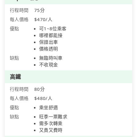
行程時間
75分
每人價格
$470/人
優點
可1~8位乘客
哪裡都能接
保證出車
價格透明
缺點
無臨時叫車
不收現金
高鐵
行程時間
80分
每人價格
$480/人
優點
乘坐舒適
缺點
旺季一票難求
需多次轉乘
又貴又費時