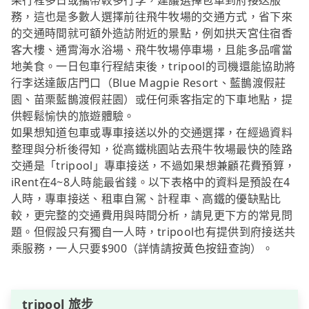
果行程多日或攜帶較多行李，建議選擇包車到府接送服
務，這也是多數人選擇前往飛牛牧場的交通方式，省下來
的交通時間就可額外造訪附近的景點，例如拱天宮住宿香
客大樓、通霄海水浴場、飛牛牧場停車場，且能多品嚐當
地美食。一日包車行程結束後，tripool的司機還能協助將
行李送達飯店門口（Blue Magpie Resort、藍鵲渡假莊
園、苗栗藍鵲渡假莊園）或任何乘客指定的下車地點，提
供輕鬆愉快的旅遊體驗。
如果想知道包車或專車接送以外的交通選擇，在經過資料
整理與分析後得知，從高鐵桃園站去飛牛牧場最快的陸路
交通是「tripool」專車接送，不過如果想兼顧花費預算，
iRent在4~8人時能最省錢。以下表格中的資料是預設在4
人時，專車接送、租車自駕、計程車、高鐵的優缺點比
較，更完整的交通費用與時間分析，請見更下方的常見問
題。但假設只有獨自一人時，tripool也有提供到府接送共
乘服務，一人只要$900（詳情請按黃色按鈕查詢）。
tripool 旅步