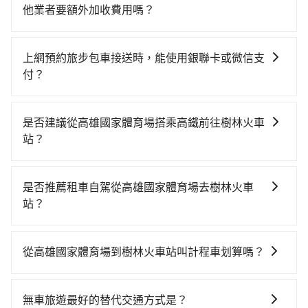
他業者要額外加收費用嗎？
旅步的包車服務非常方便，您可以在不同縣市下車。對
於偏遠地區，我們提供的價格已經包含了所有基本的費
上網預約旅步包車接送時，能使用銀聯卡或微信支
用，不會像其他業者那樣收取額外費用。但如果您需要
付？
前往的地點屬於高海拔山區等特殊地點，就可能會需要
抱歉！目前旅步只支援線上刷卡及AFTEE先享後付等兩
支付額外的費用，不過別擔心，您可以透過旅步官網查
種付款方式，其他付款方式目前暫時不支援。
詢到具體的費用。
是否建議從高雄國家體育場搭乘高鐵前往樹林火車
站？
若要從高雄國家體育場搭高鐵前往樹林火車站，高鐵乘
坐舒適、省時、較貴！從最早06:15一直到22:10，左營-
是否推薦租車自駕從高雄國家體育場去樹林火車
板橋一天最多有77班次高鐵可搭乘。假設從高雄國家體
站？
育場 (高雄市左營區) 步行或搭乘公車前往左營高鐵站，
如你有駕照又不排斥自駕，且又不需要利用移動的時間
接著在站內購買高鐵票、通過閘口、並在月台上等待列
在車上休息，那在高雄國家體育場所在的高雄市左營區
車的到來，大概又過了20分鐘，再乘坐85~126分鐘（平
從高雄國家體育場到樹林火車站叫計程車划算嗎？
有約15間租車車行，比方說夏日波影租車、賽維斯、安
均105分）的高鐵從左營站前往板橋高鐵站，每人票價
如選擇小黃直達，在高雄可以透過app叫車的有55688台
和興國際租賃。一般租車以天為單位，小轎車如Toyota
1,460元，再用10分鐘出站、等待車站前排班的計程車，
灣大車隊、Uber、Line Taxi、Yoxi等，如果在路邊攔不
Altis、Nissan Tiida，一天租金約$1,500，九人座如
搭上小黃後約花17分鐘、車費300元後，抵達樹林火車
無車旅遊最好的替代交通方式是？