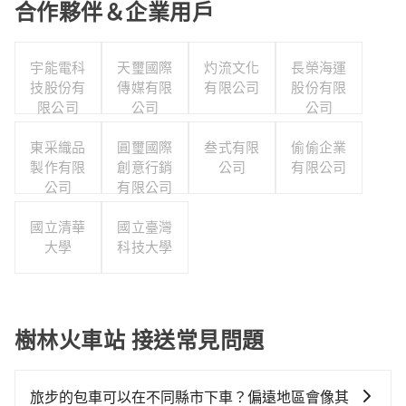
合作夥伴＆企業用戶
宇能電科
天璽國際
灼流文化
長榮海運
技股份有
傳媒有限
有限公司
股份有限
限公司
公司
公司
東采織品
圓璽國際
叁式有限
偷偷企業
製作有限
創意行銷
公司
有限公司
公司
有限公司
國立清華
國立臺灣
大學
科技大學
樹林火車站 接送常見問題
旅步的包車可以在不同縣市下車？偏遠地區會像其