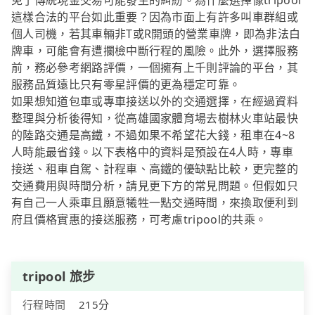
免了傳統現金交易可能發生的糾紛。為什麼選擇像tripool
這樣合法的平台如此重要？因為市面上有許多叫車群組或
個人司機，若其車輛非T或R開頭的營業車牌，即為非法白
牌車，可能會有遭攔檢中斷行程的風險。此外，選擇服務
前，務必參考網路評價，一個擁有上千則評論的平台，其
服務品質遠比只有零星評價的更為穩定可靠。
如果想知道包車或專車接送以外的交通選擇，在經過資料
整理與分析後得知，從高雄國家體育場去樹林火車站最快
的陸路交通是高鐵，不過如果不希望花大錢，租車在4~8
人時能最省錢。以下表格中的資料是預設在4人時，專車
接送、租車自駕、計程車、高鐵的優缺點比較，更完整的
交通費用與時間分析，請見更下方的常見問題。但假如只
有自己一人乘車且願意犧牲一點交通時間，來換取便利到
府且價格實惠的接送服務，可考慮tripool的共乘。
tripool 旅步
行程時間
215分