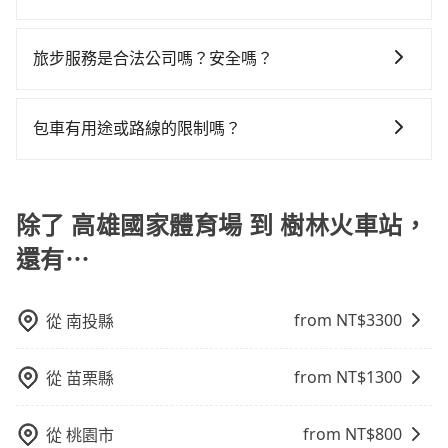
到車，也可考慮打電話至高雄市左營區當地唯一的計程
Hyundai Starex或Volkswagen T5，一天$4,500起，油
站 (新北市樹林區) 的目的地。全程加上轉車時間共2小時
如果您沒有車，想要出門旅遊，最好的替代交通方式要
車行-中華正大車隊等叫車看看。依照里程跳錶計算，價
錢（每公里約3元）、eTag（每公里約1元）、路邊停車
32分鐘，假設4位同行，高鐵加轉乘之平均每人花費為
看您旅遊的目的地而定。您可以善用大眾運輸，例如：
格約為6,675~8,000元間，但如改預約tripool可省高達
（每小時約40元）、保險費、罰單另計多數租車合約上
旅步服務是合法公司嗎？安全嗎？
1,540元。但如果全程使用tripool並到府專車接送，則
公車、捷運、客運等，或者考慮租車。如果您想要更便
$2,400。綜合以上，無論在價格或服務品質上，tripool
都會載明每日里程限定200~400公里，超過還會額外加
每人平均花費約1,390元，費時3小時36分鐘。長距離移
旅步擁有google評價4.8的網友口碑推薦，也是公部門指
利的出行方式，您也可以選擇使用像是旅步提供的包車
都是你從高雄國家體育場到樹林火車站的最佳選擇。
收100~2,000元不等的費用。由於絕大多數的租車公司
動確實搭乘高鐵可以比坐車快，但卻要額外支出約600元
定用車，旅步只使用合法車輛及通過嚴格審查的職業司
服務，由專人到府接送，讓您更加輕鬆自在。
包車有用途或路線的限制嗎？
都沒有提供甲租乙還的服務，假設你當天就往返高雄國
的交通費，所以對於不是這麼趕時間的人來說，預約
機服務，因為您的安全旅步比您更重視。
家體育場與樹林火車站，預計的小轎車花費為$4,400或
tripool還是比較划算的。如果你是三人以下要乘車，也
不管是從高雄國家體育場前往樹林火車站或是全台灣任
九人座$7,400。當然這金額比搭計程車便宜，但如果你
可參考tripool的拼車共乘服務，最多可再節省50%的交
何地方，只要是長途交通且途中遵守台灣法律，無論是
前往樹林火車站是為了要搭大眾運輸再前往其他地方，
通費用。
清明掃墓、包車旅遊、參加喜宴/喪禮、就醫回診、登山
除了 高雄國家體育場 到 樹林火車站，
那租車一整天又要停靠在車站附近繳停車費，就顯得非
露營、學生搬家、投票返鄉、商務出差、貴賓來訪、寵
常不划算。再者，租車地點可能離高雄國家體育場還有
還有⋯
物檢疫、預約叫車、機場接送、定期洗腎、包月上下
段路，且須配合車行營業時間做租還動作，另外承租過
班，或者任何跨縣市接送的需求，tripool都能滿足你。
程繁瑣，租還通常需額外花費30分鐘做簽約與車體檢
乘車前一天下午五點以前完成預約，隔天保證出車。如
from NT$
3300
從
南投縣
查，甚至還要先自行加滿油，如遇到不肖業者，還車時
需公司報帳打統編，在結帳時可以受理，並於乘車後一
可能遭遇各種莫名理由而被額外收費，風險可謂不小。
週內寄出電子收據。
from NT$
1300
從
苗栗縣
from NT$
800
從
桃園市