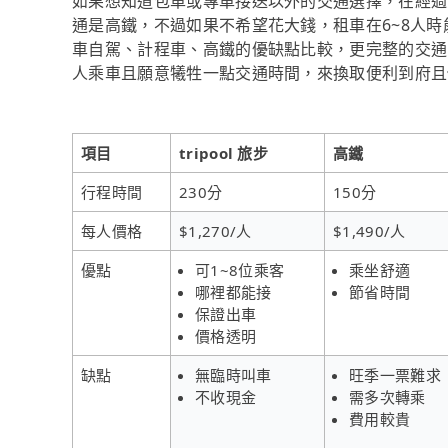
如果想知道包車或專車接送以外的交通選擇，在經過
通是高鐵，不過如果不希望花大錢，租車在6~8人
車自駕、計程車、高鐵的優缺點比較，更完整的交通
人乘車且願意犧牲一點交通時間，來換取便利到府且價格
項目
tripool 旅步
高鐵
行程時間
230分
150分
每人價格
$1,270/人
$1,490/人
優點
可1~8位乘客
乘坐舒適
哪裡都能接
節省時間
保證出車
價格透明
缺點
無臨時叫車
旺季一票難求
不收現金
需多次轉乘
費用較貴