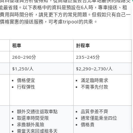
資料整理與分析後得知，從高雄巨蛋去台北車站最快的陸路交
時能最省錢。以下表格中的資料是預設在6人時，專車接送、租
費用與時間分析，請見更下方的常見問題。但假如只有自己一
實惠的接送服務，可考慮tripool的共乘。
租車
計程車
260~290分
235~245分
$1,250/人
$2,290~2,730/人
價格便宜
滿足臨時需求
行程彈性
不需事先付款
額外交通往返取車點
品質參差不齊
取還車時間受限
通常僅能乘坐四位
承擔額外風險
價格貴
需當天來回或租多天