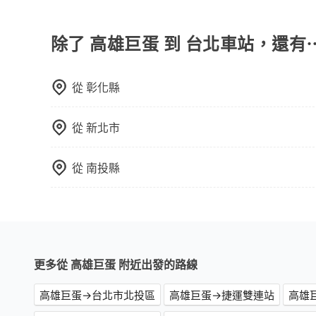
我們提供不同種類的車輛，讓您根據需求選擇最適
行李與兩個30吋行李箱 五人座休旅車可乘坐四位乘
可乘坐八位乘客，並可攜帶八個隨身行李與六個30
除了 高雄巨蛋 到 台北車站，還有
載人數。 如果您攜帶的行李或物品較多，我們會根據
從
彰化縣
從
新北市
從
南投縣
更多從 高雄巨蛋 附近出發的路線
高雄巨蛋→台北市北投區
高雄巨蛋→捷運雙連站
高雄