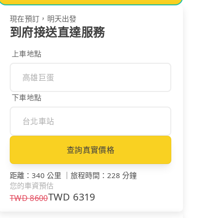
現在預訂，明天出發
到府接送直達服務
上車地點
下車地點
查詢真實價格
距離
：
340 公里
｜
旅程時間
：
228 分鐘
您的車資預估
TWD
6319
TWD
8600