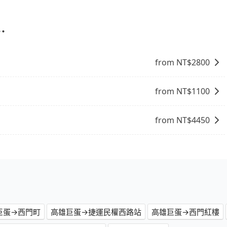
合您的車型。 五人座驕車可乘坐三位乘客，並可攜帶三個隨身
客，並可攜帶四個隨身行李與三個30吋行李箱 九人座廂型車
吋行李箱。 為了確保行車安全及遵守相關法規，我們不能超
⋯
情況收取微搬家費用，費用在300至500元之間。
from NT$
2800
from NT$
1100
from NT$
4450
巨蛋→西門町
高雄巨蛋→捷運民權西路站
高雄巨蛋→西門紅樓