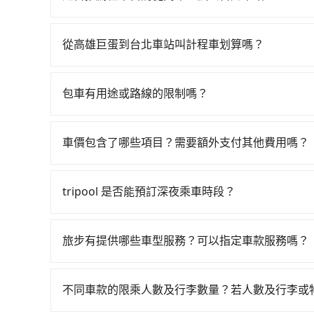
高鐵票、通過閘口、並在月台上等待列車的到來，大概
如你有駕照又不排斥自駕，且又不需要利用移動的
從左營站前往台北高鐵站，每人票價1,490元，再
租車車行，比方說傑運租車、大安通運企業、龍平安租車
行，高鐵加轉乘之平均每人花費為1,490元。但如果全
從高雄巨蛋到台北車站叫計程車划算嗎？
Nissan Tiida，一天租金約$1,500，九人座如Hyun
元，費時3小時48分鐘。長距離移動確實搭乘高鐵可
如選擇小黃直達，在高雄可以透過app叫車的有55688台
里約3元）、eTag（每公里約1元）、路邊停車（
不是這麼趕時間的人來說，預約tripool還是比較划
到車，也可考慮打電話至高雄市左營區當地唯一的
每日里程限定200~400公里，超過還會額外加收1
乘服務，最多可再節省50%的交通費用。
包車有用途或路線的限制嗎？
約為6,855~8,200元間，但如改預約tripool可
甲租乙還的服務，假設你當天就往返高雄巨蛋與台北車站
不管是從高雄巨蛋前往台北車站或是全台灣任何地
是你從高雄巨蛋到台北車站的最佳選擇。
金額比搭計程車便宜，但如果你前往台北車站是為
包車旅遊、參加喜宴/喪禮、就醫回診、登山露營
站附近繳停車費，就顯得非常不划算。再者，租車
車價包含了哪些項目？需要額外支付其他費用嗎？
約叫車、機場接送、定期洗腎、包月上下班，或者任何
動作，另外承租過程繁瑣，租還通常需額外花費3
官網上顯示的車價已經包含了租車、司機、高速公
五點以前完成預約，隔天保證出車。如需公司報帳
業者，還車時可能遭遇各種莫名理由而被額外收費
客負擔，沒有其他巧令名目的隱藏費用，網站上看
據。
tripool 是否能預訂深夜乘車時段？
可以的！tripool 旅步全年無休並提供深夜接送服
旅步有提供哪些車型服務？可以指定車款服務嗎？
旅步有提供小轎車、休旅車、九人座供您選擇，若
專人回覆您。
不同車款的限乘人數及行李數量？若人數及行李或