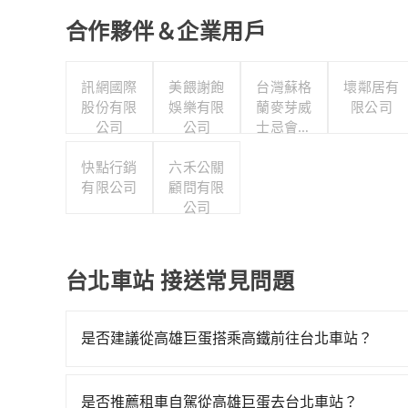
合作夥伴＆企業用戶
訊網國際
美餵謝飽
台灣蘇格
壞鄰居有
股份有限
娛樂有限
蘭麥芽威
限公司
公司
公司
士忌會所
股份有限
快點行銷
六禾公關
公司
有限公司
顧問有限
公司
台北車站 接送常見問題
是否建議從高雄巨蛋搭乘高鐵前往台北車站？
若要從高雄巨蛋搭高鐵前往台北車站，高鐵乘坐舒適、省
最多有89班次高鐵可搭乘。假設從高雄巨蛋 (高雄
是否推薦租車自駕從高雄巨蛋去台北車站？