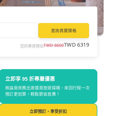
查詢真實價格
TWD
6319
TWD
8600
您的車資預估
立即享 95 折專屬優惠
無論是商務出差還是旅遊探親，來回行程一次
預訂更划算，輕鬆節省旅費！
立即預訂，享受折扣