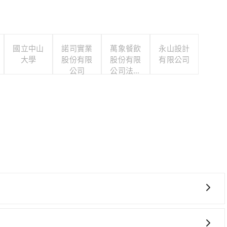
國立中山
諾司實業
萬象餐飲
永山設計
大學
股份有限
股份有限
有限公司
公司
公司法料
店
時、較貴！從最早05:50一直到22:10，左營-台北一天
市左營區) 步行或搭乘公車前往左營高鐵站，接著在站內購買